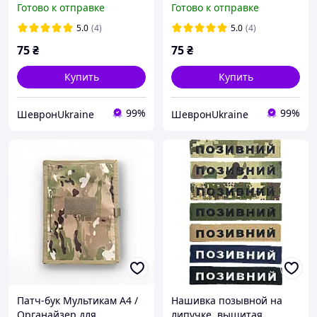
Готово к отправке
Готово к отправке
Размер 9x8см
5.0
(4)
5.0
(4)
75
₴
75
₴
Купить
Купить
99%
99%
ШевронUkraine
ШевронUkraine
Патч-бук Мультикам A4 /
Нашивка позывной на
Органайзер для
липучке, вышитая,