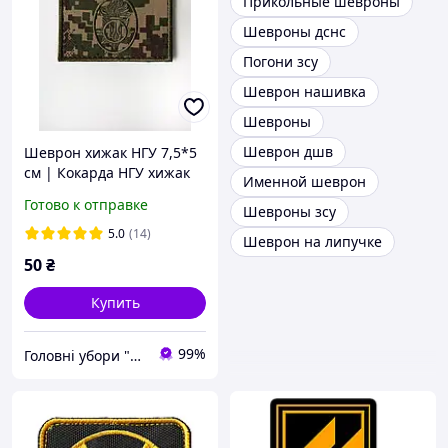
Прикольные шевроны
Шевроны дснс
Погони зсу
Шеврон нашивка
Шевроны
Шеврон дшв
Шеврон хижак НГУ 7,5*5
см | Кокарда НГУ хижак
Именной шеврон
прямокутна | Шеврон
Готово к отправке
Шевроны зсу
НГУ хижак
5.0
(14)
Шеврон на липучке
50
₴
Купить
99%
Головні убори "Еліпс"