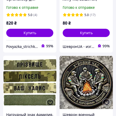
шевронов на липучке
жирный шрифт,
Готово к отправке
Готово к отправке
Велкро.
12.5×2.5см, (пиксель,
мультикам, хищник,
5.0
(4)
5.0
(17)
олива, койот, черный,
820
₴
80
₴
синий)
Купить
Купить
99%
99%
Povyazka_strichka_shop
ШевронUA - изготовление и продажа милитарной символики: погон, шевронов, нашивок.
Нагрудный знак фамилия,
Шеврон военный