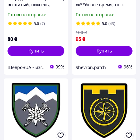
вышитый, пиксель,
«х**йовое время, но с
уставной шрифт,
хорошими людьми»
Готово к отправке
Готово к отправке
12.5×2.5см, на липучке
патриотический патч на
липучке велкро
5.0
(7)
5.0
(43)
100
₴
80
₴
95
₴
Купить
Купить
99%
96%
ШевронUA - изготовление и продажа милитарной символики: погон, шевронов, нашивок.
Shevron.patch