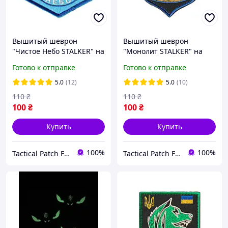
Вышитый шеврон
Вышитый шеврон
"Чистое Небо STALKER" на
"Монолит STALKER" на
липучке
липучке
Готово к отправке
Готово к отправке
5.0
(12)
5.0
(10)
110
₴
110
₴
100
₴
100
₴
Купить
Купить
100%
100%
Tactical Patch Factory
Tactical Patch Factory