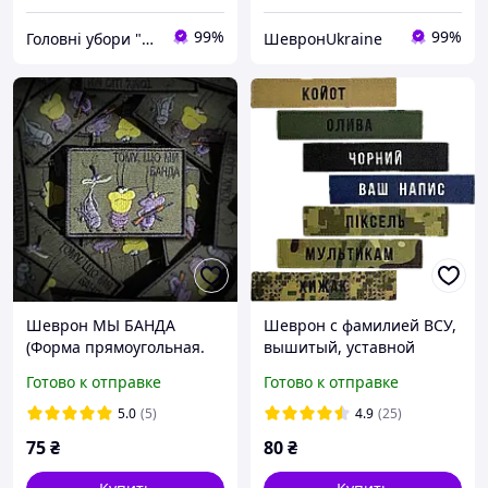
99%
99%
Головні убори "Еліпс"
ШевронUkraine
Шеврон МЫ БАНДА
Шеврон с фамилией ВСУ,
(Форма прямоугольная.
вышитый, уставной
На липучке) Размер 6x8см
шрифт, на липучке,
Готово к отправке
Готово к отправке
125×25мм, (пиксель,
мультикам, хищник,
5.0
(5)
4.9
(25)
олива, койот, черный,
75
₴
80
₴
синий)