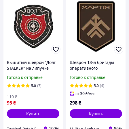
Вышитый шеврон "Долг
Шеврон 13-й бригады
STALKER" на липучке
оперативного
назначения «Хартия» НГУ
Готово к отправке
Готово к отправке
на липучке
5.0
(7)
5.0
(4)
30
от
₴
/мес
110
₴
95
₴
298
₴
Купить
Купить
100%
96%
Tactical Patch Factory
Military.look.ua