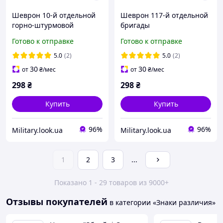
Шеврон 10-й отдельной
Шеврон 117-й отдельной
горно-штурмовой
бригады
бригады «Эдельвейс» на
территориальной
Готово к отправке
Готово к отправке
липучке
обороны на липучке
5.0
(2)
5.0
(2)
30
30
от
₴
/мес
от
₴
/мес
298
₴
298
₴
Купить
Купить
96%
96%
Military.look.ua
Military.look.ua
1
2
3
...
Показано 1 - 29 товаров из 9000+
Отзывы покупателей
в категории «Знаки различия»