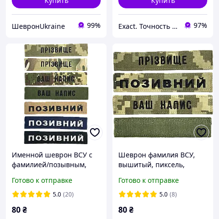
Купить
Купить
99%
97%
ШевронUkraine
Exact. Точность в работе. Свобода в творчестве.
Именной шеврон ВСУ с
Шеврон фамилия ВСУ,
фамилией/позывным,
вышитый, пиксель,
вышитый, на липучке,
выбор шрифта,
Готово к отправке
Готово к отправке
12.5×2.5см, (пиксель,
12.5×2.5см, на липучке
мультикам, хищник,
5.0
(20)
5.0
(8)
олива, койот, черный,
80
₴
80
₴
синий)