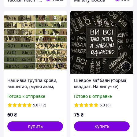
Нашивка группа крови,
Шеврон за*бали (Форма
вышитая, (мультикам,
квадрат. На липучке)
олива, пиксель, хищник),
Размер 8x8см
Готово к отправке
Готово к отправке
12.5×2.5см, на липучке
5.0
(12)
5.0
(6)
60
₴
75
₴
Купить
Купить