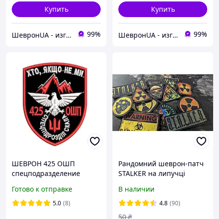
Купить
Купить
99%
99%
ШевронUA - изготовление и продажа милитарной символики: погон, шевронов, нашивок.
ШевронUA - изготовление и продажа милитарной символики: погон, шевронов, нашивок.
ШЕВРОН 425 ОШП
Рандомний шеврон-патч
спецподразделение
STALKER на липучці
"СКАЛА"
велкро + м'якушка в
Готово к отправке
В наличии
комплекті
5.0
(8)
4.8
(90)
50
₴