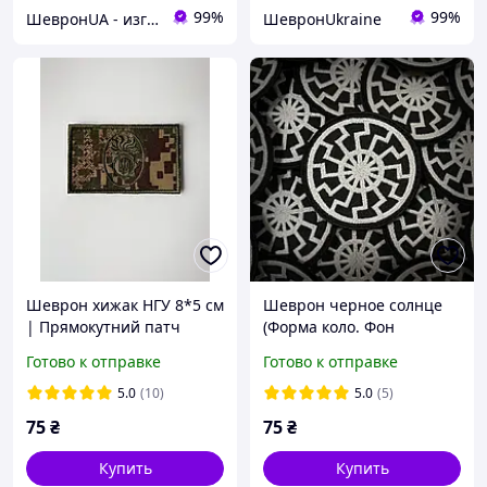
99%
99%
ШевронUA - изготовление и продажа милитарной символики: погон, шевронов, нашивок.
ШевронUkraine
Шеврон хижак НГУ 8*5 см
Шеврон черное солнце
| Прямокутний патч
(Форма коло. Фон
хижак з липучкою |
черный) Размер 8см в
Готово к отправке
Готово к отправке
Кокарда хижак НГУ на
диаметре
бейсболку
5.0
(10)
5.0
(5)
75
₴
75
₴
Купить
Купить