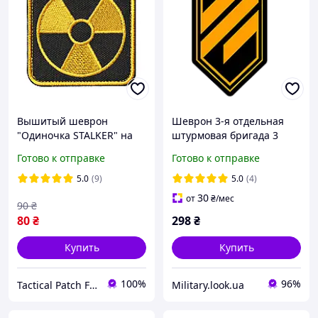
Вышитый шеврон
Шеврон 3-я отдельная
"Одиночка STALKER" на
штурмовая бригада 3
липучке
ОШБр ВСУ
Готово к отправке
Готово к отправке
5.0
(9)
5.0
(4)
30
от
₴
/мес
90
₴
80
₴
298
₴
Купить
Купить
100%
96%
Tactical Patch Factory
Military.look.ua