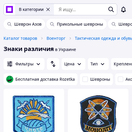
В категории
Шеврон Азов
Прикольные шевроны
Шевро
Каталог товаров
Военторг
Тактическая одежда и обув
Знаки различия
в Украине
Фильтры
Цена
Тип
Креплен
Бесплатная доставка Rozetka
Шевроны
Ак