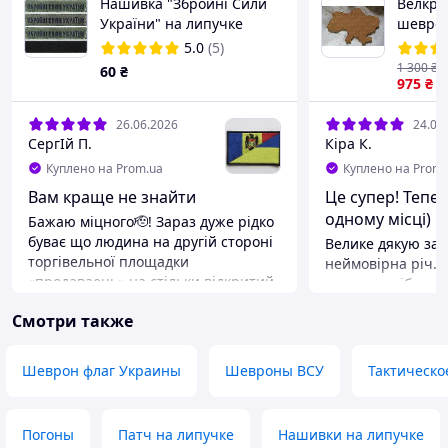
Нашивка "Збройні Сили
Велкро
України" на липучке
шеврон
(олива) 12.5х2.5см
нашиво
5.0
(5)
коллек
1 300
₴
60
₴
coyote
975
₴
26.06.2026
24.06
СергІй П.
Кіра К.
Куплено на Prom.ua
Куплено на Prom.
Вам краще не знайти
Це супер! Тепе
одному місці)
Бажаю міцного🫡! Зараз дуже рідко
буває що людина на другій стороні
Велике дякую за 
торгівельної площадки
неймовірна річ. 
«продаваець» на стільки відкритий
шеврони зібрані 
та людяний . Нажаль мені було ну
виглядає дуже ст
Смотри также
дуже швидко потрібно шеврони .
за таку «маленьк
Сам люблю щоб все було вчасно і
яку панель навіть
не в притик, але не встигав в моєму
виконання на вис
Шеврон флаг Украины
Шевроны ВСУ
Тактическо
місті в магазинах чи не було чи
тримається міцно
строки ну дуже довгі . Цей
допомогли так к
продавець все зробив , як я і
історію! Виклада
Погоны
Патч на липучке
Нашивки на липучке
просити не міг , Вона змогла .
подивилися, як це