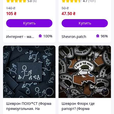
5.0
(6)
4.7
(101)
140
₴
50
₴
105
₴
47
.50
₴
Купить
Купить
100%
96%
Интернет - магазин ТОПовых товаров. Розница/ ОПТ
Shevron.patch
Шеврон ПОХУ*СТ (Форма
Шеврон Флорк где
прямоугольная. На
рапорт? (Форма
липучке) Размер 8x6см
контурная. На липучке)