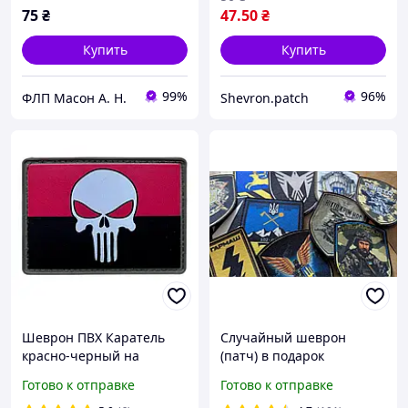
75
₴
47
.50
₴
Купить
Купить
99%
96%
ФЛП Масон А. Н.
Shevron.patch
Шеврон ПВХ Каратель
Случайный шеврон
красно-черный на
(патч) в подарок
липучке 70×50 мм
Готово к отправке
Готово к отправке