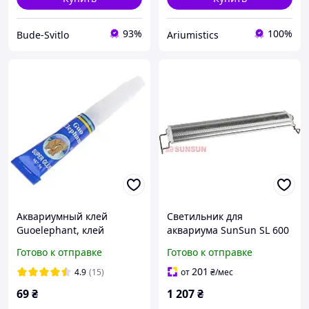
93%
100%
Bude-Svitlo
Ariumistics
Аквариумный клей
Светильник для
Guoelephant, клей
аквариума SunSun SL 600
гелевый 5 грамм
WB LED 12w
Готово к отправке
Готово к отправке
201
4.9
(15)
от
₴
/мес
69
₴
1 207
₴