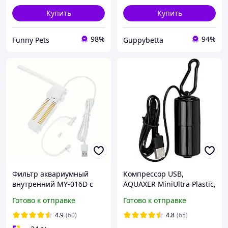
Купить
Купить
98%
94%
Funny Pets
Guppybetta
Фильтр аквариумный
Компрессор USB,
внутренний MY-016D с
AQUAXER MiniUltra Plastic,
USB-подключением,
одноканальный.
Готово к отправке
Готово к отправке
мини, автономный
Портативный
аквариумный компрессор
4.9
(60)
4.8
(65)