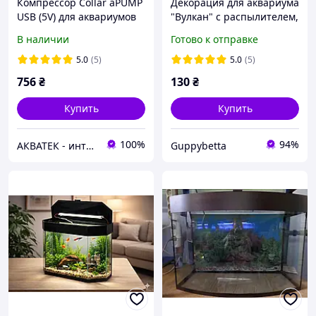
Компрессор Collar aPUMP
Декорация для аквариума
USB (5V) для аквариумов
"Вулкан" с распылителем,
до 100 л
распылитель вулкан
В наличии
Готово к отправке
маленький
5.0
(5)
5.0
(5)
756
₴
130
₴
Купить
Купить
100%
94%
АКВАТЕК - интернет-магазин зоотоваров
Guppybetta