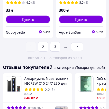
4.0
(5)
5.0
(4)
33
₴
300
₴
Купить
Купить
94%
92%
Guppybetta
Аqua-SunSun
1
2
3
...
Показано 1 - 29 товаров из 8000+
Отзывы покупателей
в категории «Товары для рыб»
Аквариумный светильник
DiCi см
NICREW C10 24/7 LED для
к расп
растений
DC05-03
5.0
(1)
873
₴
188
₴
646
.02
₴
160
₴
09.08.2026
07.08