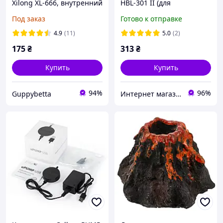
Xilong XL-666, внутренний
HBL-301 II (для
фильтр для аквариума
аквариумов 30-60 л)
Под заказ
Готово к отправке
4.9
(11)
5.0
(2)
175
₴
313
₴
Купить
Купить
94%
96%
Guppybetta
Интернет магазин "HELMON"