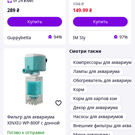
24
от
₴
/мес
194
₴
289
₴
149
.99
₴
Купить
Купить
94%
97%
Guppybetta
IM Sly
Смотри также
Компрессоры для аквариума
Лампы для аквариума
Обогреватель для аквариума
Корм
Корм для карпов кои
Декор для аквариума
Насосы для аквариумов
Фильтр для аквариума
XINXIU WP-800F с донной
Внешние фильтры для аквар
фильтрацией 450 л/час
Готово к отправке
Мини-аквариумы