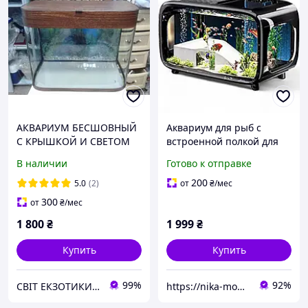
АКВАРИУМ БЕСШОВНЫЙ
Аквариум для рыб с
С КРЫШКОЙ И СВЕТОМ
встроенной полкой для
50 Л
черепах Чёрный
В наличии
Готово к отправке
200
5.0
(2)
от
₴
/мес
300
от
₴
/мес
1 800
₴
1 999
₴
Купить
Купить
99%
92%
СВІТ ЕКЗОТИКИ . Акваріуми від виробника, обладнання, рослини, рибки та ін. Рослини для водойми .
https://nika-moda.in.ua/