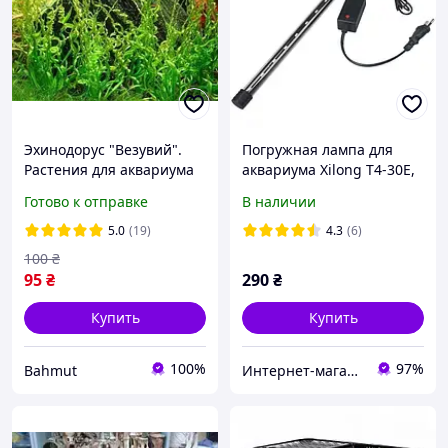
Эхинодорус "Везувий".
Погружная лампа для
Растения для аквариума
аквариума Xilong T4-30E,
4.7 Вт, 27 см
Готово к отправке
В наличии
5.0
(19)
4.3
(6)
100
₴
95
₴
290
₴
Купить
Купить
100%
97%
Bahmut
Интернет-магазин аквариумистики "Катран"