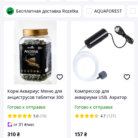
Бесплатная доставка Rozetka
AQUAFOREST
Корм Аквариус Меню для
Компрессор для
анциструсов таблетки 300
аквариума USB. Аэратор
г
автономный
Готово к отправке
Готово к отправке
5.0
(10)
4.7
(127)
31
от
₴
/мес
310
₴
157
₴