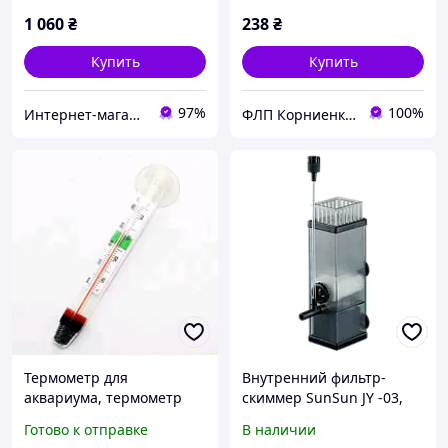
1 060
₴
238
₴
Купить
Купить
97%
100%
Интернет-магазин аквариумистики "Катран"
ФЛП Корниенко Л.Н.
Термометр для
Внутренний фильтр-
аквариума, термометр
скиммер SunSun JY -03,
плавающий с присоской
300 л/ч
Готово к отправке
В наличии
10,5 см