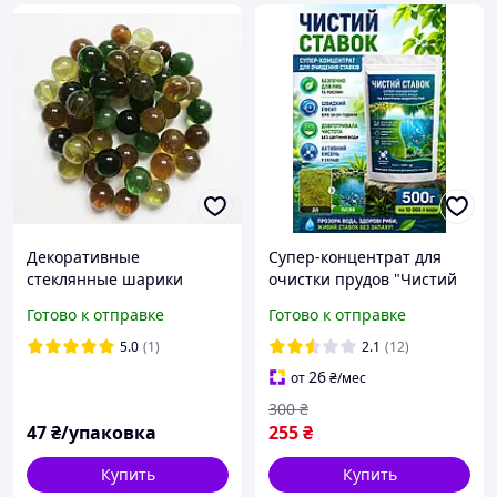
Декоративные
Супер-концентрат для
стеклянные шарики
очистки прудов "Чистий
Марблс круглые
Ставок" 500 г активный
Готово к отправке
Готово к отправке
разноцветные 45 шт.
кислород от цветения
воды, тины и запаха
5.0
(1)
2.1
(12)
болота
26
от
₴
/мес
300
₴
47
₴/упаковка
255
₴
Купить
Купить