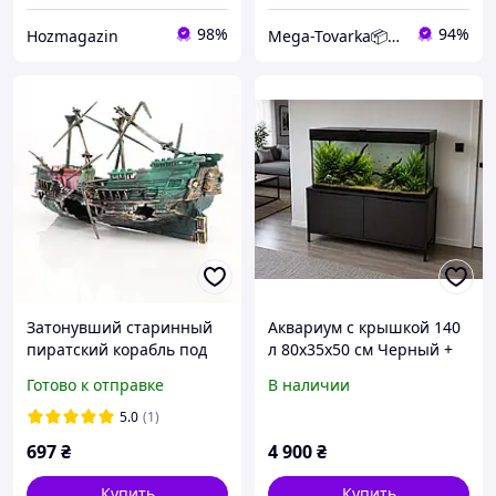
98%
94%
Hozmagazin
Mega-Tovarka📦💙💛
Затонувший старинный
Аквариум с крышкой 140
пиратский корабль под
л 80х35х50 см Черный +
воду, украшение для
Освещение
Готово к отправке
В наличии
аквариума, точность в
деталях
5.0
(1)
697
₴
4 900
₴
Купить
Купить