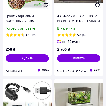
Грунт кварцевый
АКВАРИУМ С КРЫШКОЙ
окатанный 2-3мм
И СВЕТОМ 100 Л ПРЯМОЙ
янтарный 5кг
Готово к отправке
В наличии
4.9
(12)
5.0
(8)
450
от
₴
/мес
258
₴
2 700
₴
Купить
Купить
98%
99%
АкваКамні
СВІТ ЕКЗОТИКИ . Акваріуми від виробника, обладнання, рослини, рибки та ін. Рослини для водойми .