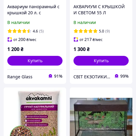
Аквариум панорамный с
АКВАРИУМ С КРЫШКОЙ
крышкой 20 л. с
И СВЕТОМ 55 Л
подсветкой 44х34х15
ВЫПУКЛЫЙ
В наличии
В наличии
4.6
(5)
5.0
(9)
200
217
от
₴
/мес
от
₴
/мес
1 200
₴
1 300
₴
Купить
Купить
91%
99%
Range Glass
СВІТ ЕКЗОТИКИ . Акваріуми від виробника, обладнання, рослини, рибки та ін. Рослини для водойми .