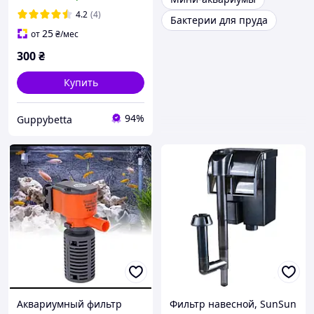
4.2
(4)
Бактерии для пруда
25
от
₴
/мес
300
₴
Купить
94%
Guppybetta
Аквариумный фильтр
Фильтр навесной, SunSun