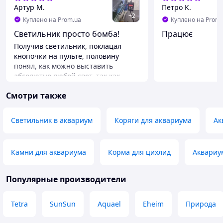
Артур М.
Петро К.
+
2
Куплено на Prom.ua
Куплено на Prom.
Светильник просто бомба!
Працює
Получив светильник, поклацал
кнопочки на пульте, половину
понял, как можно выставить
абсолютно любой свет, так как
светильник RGB, то можно крутить
Смотри также
отдельные каналы плюс/минус.
Обычно я инструкции не читаю, но
тут пришлось читать инструкцию,
Светильник в аквариум
Коряги для аквариума
Ак
так как светильник оказался умнее.
:-) Оказывается есть
автоматический режим подсветки
Камни для аквариума
Корма для цихлид
Аквариу
на сутки. На проводе светильника
есть коробочка с кнопками и она же
приемник для пульта, с ней сильно
Популярные производители
не разбирался, но что-то там
можно тоже включать/
Tetra
SunSun
Aquael
Eheim
Природа
переключать/настраивать, есть 4
кнопки, в обычном режиме