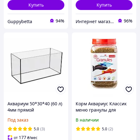
Купить
Купить
94%
96%
Guppybetta
Интернет магазин "HELMON"
Аквариум 50*30*40 (60 л)
Корм Аквариус Классик
4мм прямой
меню гранулы для
молоди и мелких
Под заказ
В наличии
аквариумных рыб 350 г
5.0
(3)
5.0
(2)
177
от
₴
/мес