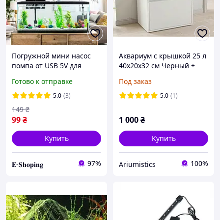
Погружной мини насос
Аквариум с крышкой 25 л
помпа от USB 5V для
40х20х32 см Черный +
аквариумов, фонтанов,
Освещение
Готово к отправке
Под заказ
поелок
5.0
(3)
5.0
(1)
149
₴
99
₴
1 000
₴
Купить
Купить
97%
100%
𝐄-𝐒𝐡𝐨𝐩𝐢𝐧𝐠
Ariumistics