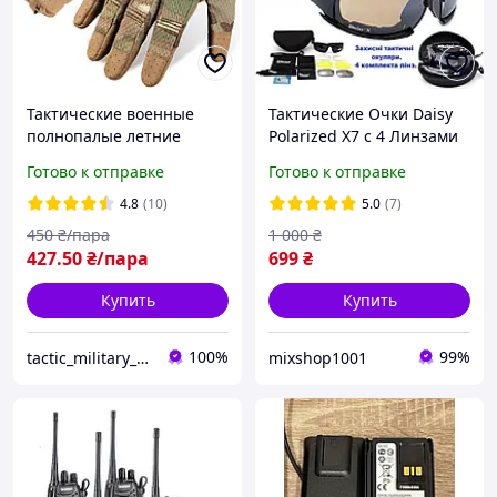
Тактические военные
Тактические Очки Daisy
полнопалые летние
Polarized X7 с 4 Линзами
дышащие перчатки с
(Дейзи)
Готово к отправке
Готово к отправке
перфорацией Мужские
перчатки Мультикам М, L,
4.8
(10)
5.0
(7)
XL, 2XL
450
₴/пара
1 000
₴
427
.50
₴/пара
699
₴
Купить
Купить
100%
99%
tactic_military_shop
mixshop1001