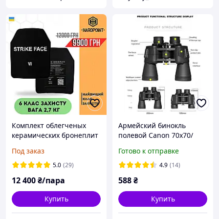
Комплект облегченых
Армейский бинокль
керамических бронеплит
полевой Canon 70х70/
в бронежилет 6 класс.
Мощный бинокль для
Под заказ
Готово к отправке
Легкие бронепластины
охоты/
Study Armor 6 класс ДСТУ
Водонепроницаемый
5.0
(29)
4.9
(14)
противоударный FM227
12 400
₴/пара
588
₴
Купить
Купить