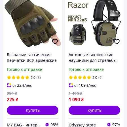
Безпалые тактические
Активные тактические
перчатки ВСУ армейские
наушники для стрельбы
перчатки олива короткие
Walkers
Готово к отправке
Готово к отправке
военные перчатки
летние без пальцев
5.0
(3)
5.0
(6)
22
109
от
₴
/мес
от
₴
/мес
250
₴
1 490
₴
225
₴
1 090
₴
Купить
Купить
98%
97%
MY BAG - интернет магазин сумок, чемоданов и аксессуаров
Odyssey_store