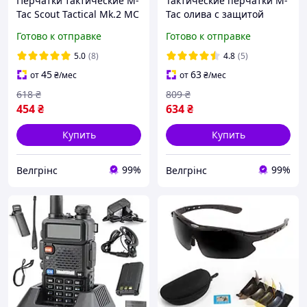
Перчатки тактические M-
Тактические перчатки M-
Tac Scout Tactical Mk.2 MC
Tac олива с защитой
военные тактические
костяшек Штурмовые
Готово к отправке
Готово к отправке
перчатки штурмовые
летние перчатки
армейские перчатки
5.0
(8)
4.8
(5)
45
63
от
₴
/мес
от
₴
/мес
618
₴
809
₴
454
₴
634
₴
Купить
Купить
99%
99%
Велгрінс
Велгрінс