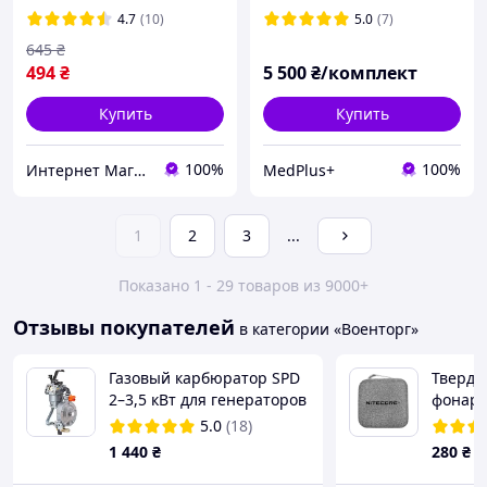
сменными линзами
4.7
(10)
5.0
(7)
645
₴
494
₴
5 500
₴/комплект
Купить
Купить
100%
100%
Интернет Магазин «ОКЕЙ»
MedPlus+
1
2
3
...
Показано 1 - 29 товаров из 9000+
Отзывы покупателей
в категории «Военторг»
Газовый карбюратор SPD
Тверды
2–3,5 кВт для генераторов
фонаре
168F/170F (баллонный и
Niteco
5.0
(18)
природный газ)
1 440
₴
280
₴