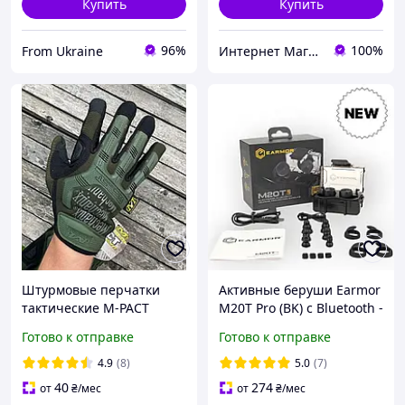
Купить
Купить
96%
100%
From Ukraine
Интернет Магазин «ОКЕЙ»
Штурмовые перчатки
Активные беруши Earmor
тактические M-PACT
M20T Pro (BK) с Bluetooth -
Mechanix цвет олива
NRR30 Тактические
Готово к отправке
Готово к отправке
размеры M-ХЛ
наушники (беруши) на
полнопалые армейские
военную каску шлем
4.9
(8)
5.0
(7)
перчати ВСУ
40
274
от
₴
/мес
от
₴
/мес