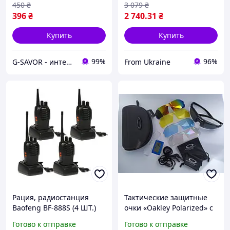
450
₴
3 079
₴
396
₴
2 740
.31
₴
Купить
Купить
99%
96%
G-SAVOR - интернет-магазин сумок, обуви и аксессуаров
From Ukraine
Рация, радиостанция
Тактические защитные
Baofeng BF-888S (4 ШТ.)
очки «Oakley Polarized» с
Комплект из 4 раций
5-ти линзами и
Готово к отправке
Готово к отправке
Baofeng 888S.
диоптриями / Очки с