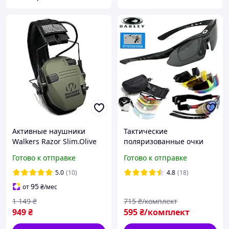
Активные наушники
Тактические
Walkers Razor Slim.Olive
поляризованные очки
Военные стрелковые
Oakley Polarized с 5-ти
Готово к отправке
Готово к отправке
шумоподавляющие
линзами / Очки с
тактические наушники
диоптриями / Стрелковые
5.0
(10)
4.8
(18)
Walker's
очки Оклей
95
от
₴
/мес
1 149
₴
715
₴/комплект
949
₴
595
₴/комплект