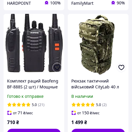
100%
90%
HARDPOINT
FamilyMart
Комплект раций Baofeng
Рюкзак тактичний
BF-888S (2 шт) / Мощные
військовий CityLab 40 л
5W радиостанции /
піксель
Готово к отправке
В наличии
Расстояние 10 км /
Профессиональные 16
5.0
(21)
5.0
(2)
каналов
71
150
от
₴
/мес
от
₴
/мес
710
₴
1 499
₴