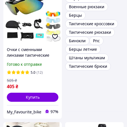
Военные рюкзаки
Берцы
Тактические кроссовки
Тактические рюкзаки
Бинокли
Рпс
Берцы летние
Очки с сменными
линзами тактические
Штаны мультикам
спортивные
Готово к отправке
Тактические брюки
баллистические (5 линз)
5.0
(12)
505
₴
405
₴
Купить
97%
My_Favourite_bike