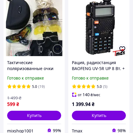
Тактические
Рация, радиостанция
поляризованные очки
BAOFENG UV-5R UP 8 Вт. +
«Oakley Polarized» с 5-ти
ГАРНИТУРА!
Готово к отправке
Готово к отправке
линзами
5.0
(19)
5.0
(5)
140
от
₴
/мес
1 499
₴
599
₴
1 399
.94
₴
Купить
Купить
99%
98%
mixshop1001
Tmax