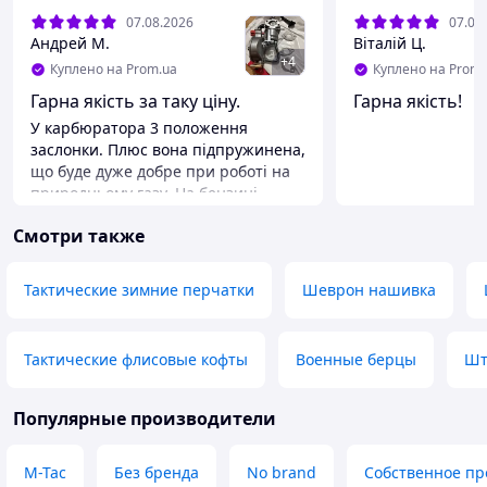
07.08.2026
07.08
Андрей М.
Віталій Ц.
+
4
Куплено на Prom.ua
Куплено на Prom.
Гарна якість за таку ціну.
Гарна якість!
У карбюратора 3 положення
заслонки. Плюс вона підпружинена,
що буде дуже добре при роботі на
природньому газу. На бензині
працює добре. Газ поки не
Смотри также
підключав(ще обкатка ). Генератор
прокрафт GP30.
Преимущества
Тактические зимние перчатки
Шеврон нашивка
Найкраща модель для мого
генератора.
Недостатки
Тактические флисовые кофты
Военные берцы
Шт
Відсутні.
Популярные производители
M-Tac
Без бренда
No brand
Собственное пр