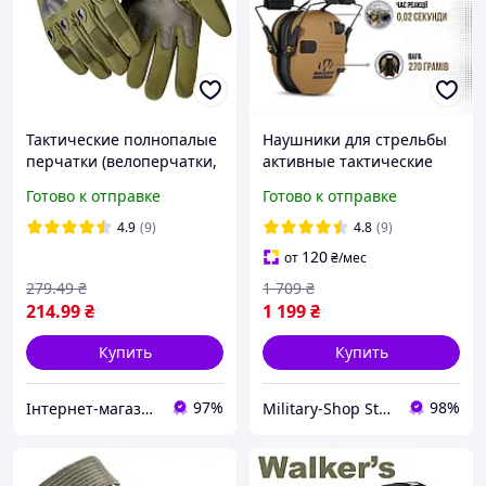
Тактические полнопалые
Наушники для стрельбы
перчатки (велоперчатки,
активные тактические
мотоперчатки) Eagle
военные Наушники
Готово к отправке
Готово к отправке
Tactical ET-12 Green
Walker's Razor Slim Patriot
Размер L
для шлема
4.9
(9)
4.8
(9)
120
от
₴
/мес
279
.49
₴
1 709
₴
214
.99
₴
1 199
₴
Купить
Купить
97%
98%
Інтернет-магазин "NicePrice"
Military-Shop Store 🪖