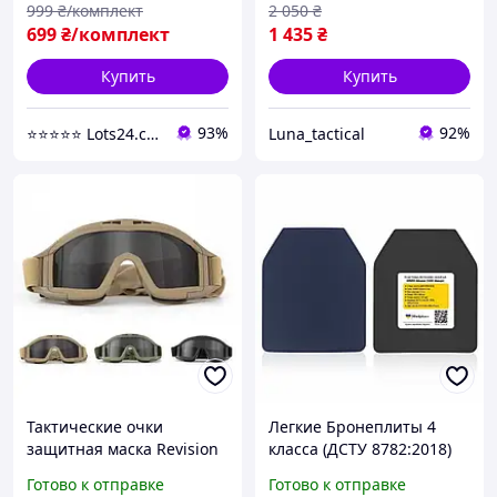
999
₴/комплект
2 050
₴
699
₴/комплект
1 435
₴
Купить
Купить
93%
92%
⭐️⭐️⭐️⭐️⭐️ Lots24.com.ua
Luna_tactical
Тактические очки
Легкие Бронеплиты 4
защитная маска Revision
класса (ДСТУ 8782:2018)
с 3 линзами /
Готово к отправке
Готово к отправке
Баллистические очки со