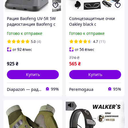
Рация Baofeng UV-5R 5W
Солнцезащитные очки
радиостанция Baofeng с
Oakley black с
FM Радио + ГАРНИТУРА
поляризацией 5 линз One
Готово к отправке
Готово к отправке
size+.PeremogaUA
5.0
(4)
4.7
(11)
92
56
от
₴
/мес
от
₴
/мес
774
₴
925
₴
565
₴
Купить
Купить
99%
95%
Diapazon — радіостанції та аксесуари
Peremogaua