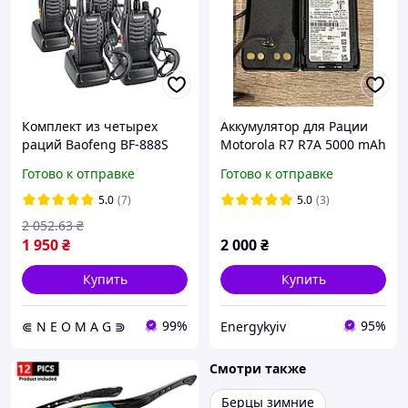
Комплект из четырех
Аккумулятор для Рации
раций Baofeng BF-888S
Motorola R7 R7A 5000 mAh
MAX+4 гарнитуры
с USB-C Батарея на
Готово к отправке
Готово к отправке
Радиостанцию Моторола
Р7 Р7А PMNN4808A
5.0
(7)
5.0
(3)
2 052
.63
₴
1 950
₴
2 000
₴
Купить
Купить
99%
95%
⋐ N E O M A G ⋑
Energykyiv
Смотри также
Берцы зимние