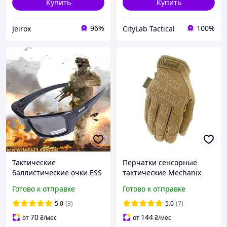
Купить
Купить
96%
100%
Jeirox
CityLab Tactical
Тактические
Перчатки сенсорные
баллистические очки ESS
тактические Mechanix
Rollbar для военных
The Original® Coyote
Готово к отправке
Готово к отправке
стрельбы страйкбола со
Gloves,универсальные
сменными линзами на
демисезонные рукавички
5.0
(3)
5.0
(7)
резинке
НАТО
70
144
от
₴
/мес
от
₴
/мес