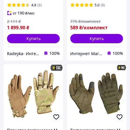
поляризацией Оклей
4.8
(6)
5.0
(8)
190
от
₴
/мес
2 111
₴
775
₴/комплект
1 899
.90
₴
589
₴/комплект
Купить
Купить
100%
100%
Radeyka- Интернет магазин раций и аксессуаров
Интернет Магазин «ОКЕЙ»