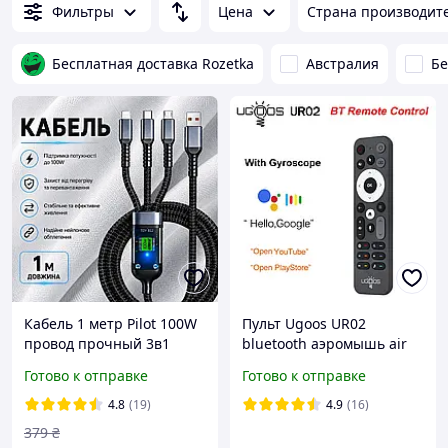
Фильтры
Цена
Страна производит
Бесплатная доставка Rozetka
Австралия
Бе
Кабель 1 метр Pilot 100W
Пульт Ugoos UR02
провод прочный 3в1
bluetooth аэромышь air
надежный
mouse UR-02 UR 02
Готово к отправке
Готово к отправке
универсальный шнур с
разъемами Lightning
4.8
(19)
4.9
(16)
Micro Usb Type-C
379
₴