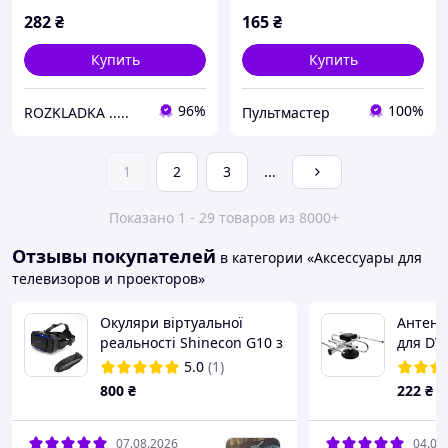
282
₴
165
₴
Купить
Купить
96%
100%
ROZKLADKA .....
Пультмастер
1
2
3
...
Показано 1 - 29 товаров из 8000+
Отзывы покупателей
в категории «Аксессуары для
телевизоров и проекторов»
Окуляри віртуальної
Антена
реальності Shinecon G10 з
для DVB
Bluetooth геймпадом VR
кишеня
5.0
(1)
Park | VR-окуляри для
800
₴
222
₴
смартфонів 4.7–7.2” |
Чорні
07.08.2026
04.08