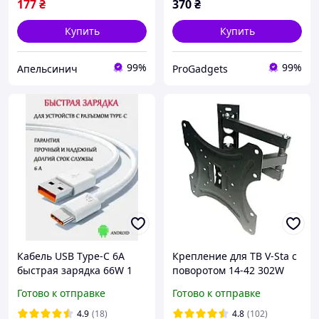
177
₴
370
₴
Купить
Купить
99%
99%
Апельсинич
ProGadgets
Кабель USB Type-C 6A
Крепление для ТВ V-Sta с
быстрая зарядка 66W 1
поворотом 14-42 302W
метр для Huawei, Xiaomi,
HP227
Готово к отправке
Готово к отправке
Samsung
4.9
(18)
4.8
(102)