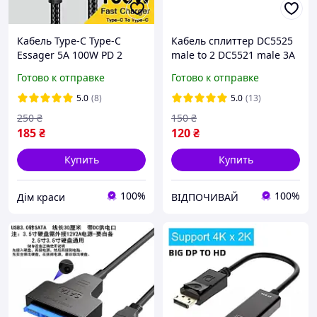
Кабель Туре-С Туре-С
Кабель сплиттер DC5525
Essager 5А 100W PD 2
male to 2 DC5521 male 3А
метра Шнур с раШнур
Разветвитель питания
Готово к отправке
Готово к отправке
для зарядки Essager type
для роутера Кабель
c to type c 5a 100W PD 2
питания разветвитель 0,5
5.0
(8)
5.0
(13)
метра с LED диспле
м
250
₴
150
₴
185
₴
120
₴
Купить
Купить
100%
100%
Дім краси
ВІДПОЧИВАЙ