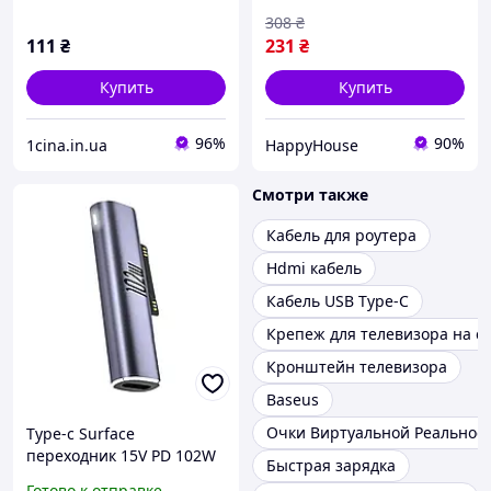
308
₴
111
₴
231
₴
Купить
Купить
96%
90%
1cina.in.ua
HappyHouse
Смотри также
Кабель для роутера
Hdmi кабель
Кабель USB Type-C
Крепеж для телевизора на с
Кронштейн телевизора
Baseus
Очки Виртуальной Реальнос
Type-c Surface
переходник 15V PD 102W
Быстрая зарядка
зарядки для microsoft
Готово к отправке