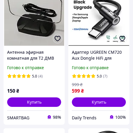
Антенна эфирная
Адаптер UGREEN CM720
комнатная для Т2 ДМВ
Aux Dongle HiFi для
(Рамка с основанием)
наушников, USB Type C
Готово к отправке
Готово к отправке
3,5мм, DAC Chip ЦАП
(25836)
5.0
(4)
5.0
(7)
999
₴
150
₴
599
₴
Купить
Купить
98%
100%
SMARTBAG
Daily Trends