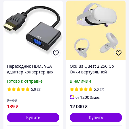
Переходник HDMI VGA
Oculus Quest 2 256 Gb
адаптер конвертер для
Очки вертуальной
подключения ПК
реальности
Готово к отправке
В наличии
ноутбука к старому
монитору или проектору
5.0
(3)
5.0
(7)
1200
от
₴
/мес
278
₴
139
₴
12 000
₴
Купить
Купить