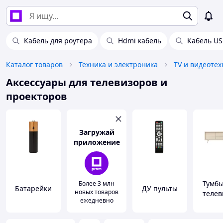
Кабель для роутера
Hdmi кабель
Кабель US
Каталог товаров
Техника и электроника
TV и видеотех
Аксессуары для телевизоров и
проекторов
Загружай
приложение
Тумбы
Более 3 млн
Батарейки
ДУ пульты
новых товаров
телев
ежедневно