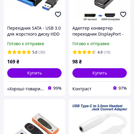
Перехідник SATA - USB 3.0
Адаптер конвертер
для жорсткого диску HDD
переходник DisplayPort -
SSD 2.5'' 3.5'' з живленням
HDMI SmartGo кабель
Готово к отправке
Готово к отправке
5.0
(30)
4.9
(10)
169
₴
98
₴
Купить
Купить
99%
97%
«Хороші-товари» інтернет-магазин
Контраст