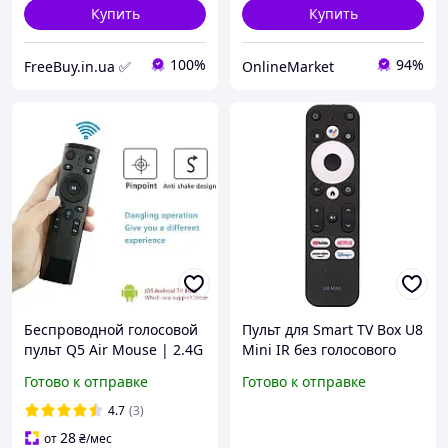
Купить
Купить
100%
94%
FreeBuy.in.ua ✅
OnlineMarket
Беспроводной голосовой
Пульт для Smart TV Box U8
пульт Q5 Air Mouse | 2.4G
Mini IR без голосового
аэромиша |
поиска
Готово к отправке
Готово к отправке
Дистанционное
управление для Smart TV,
4.7
(3)
Android TV Box
28
от
₴
/мес