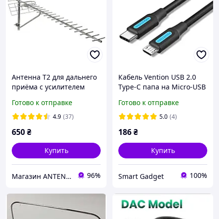
Антенна Т2 для дальнего
Кабель Vention USB 2.0
приёма с усилителем
Type-C папа на Micro-USB
NRG 9999 32 дБ, 5 В
папа 2A до 480 Мбит/с 1м
Готово к отправке
Готово к отправке
черный COVBF
4.9
(37)
5.0
(4)
650
₴
186
₴
Купить
Купить
96%
100%
Магазин ANTENNA-MARKET
Smart Gadget