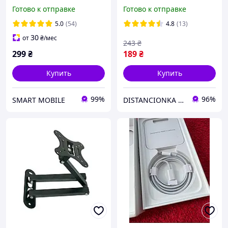
120W 67W 33W Mi Turbo
Готово к отправке
Готово к отправке
Charge USB Type-C 6A 1м
5.0
(54)
4.8
(13)
30
от
₴
/мес
243
₴
299
₴
189
₴
Купить
Купить
99%
96%
SMART MOBILE
DISTANCIONKA | Інтернет-магазин пультів