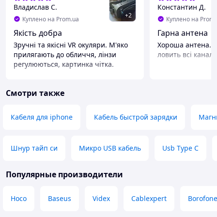
Владислав С.
Константин Д.
+
2
Куплено на Prom.ua
Куплено на Prom.
Якість добра
Гарна антена
Зручні та якісні VR окуляри. М'яко
Хороша антена.жи
прилягають до обличчя, лінзи
ловить всі канали
регулюються, картинка чітка.
Недостатки
Немає
Смотри также
Кабеля для iphone
Кабель быстрой зарядки
Магн
Шнур тайп си
Микро USB кабель
Usb Type C
Популярные производители
Hoco
Baseus
Videx
Cablexpert
Borofon