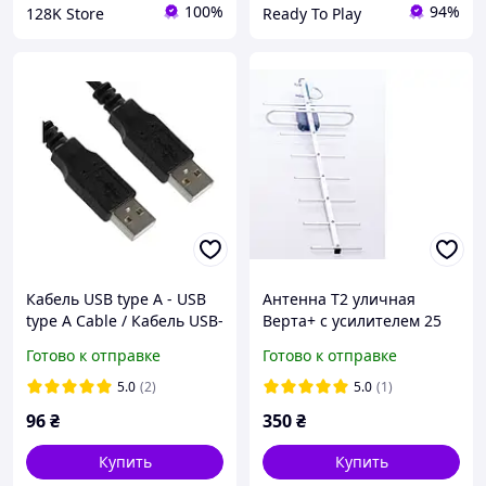
100%
94%
128K Store
Ready To Play
Кабель USB type A - USB
Антенна Т2 уличная
type A Cable / Кабель USB-
Верта+ с усилителем 25
USB / 1.5 метра / Черный
дБ | Внешняя DVB-T2
Готово к отправке
Готово к отправке
антенна до 60 км
5.0
(2)
5.0
(1)
96
₴
350
₴
Купить
Купить