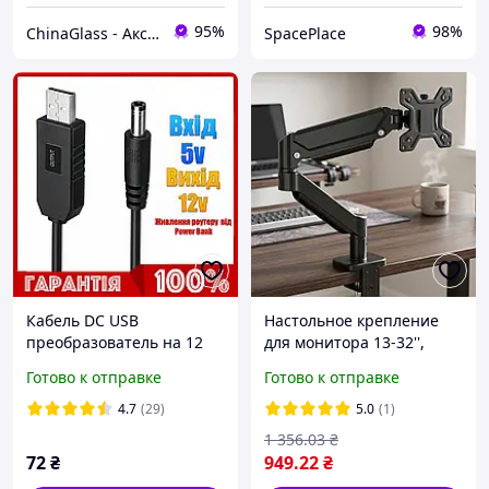
95%
98%
ChinaGlass - Аксесуари для смартфонів
SpacePlace
Кабель DC USB
Настольное крепление
преобразователь на 12
для монитора 13-32'',
вольт 5.5x2.1 мм для
Черный / Кронштейн для
Готово к отправке
Готово к отправке
роутера
монитора на стол /
Держатель для монитора
4.7
(29)
5.0
(1)
1 356
.03
₴
72
₴
949
.22
₴