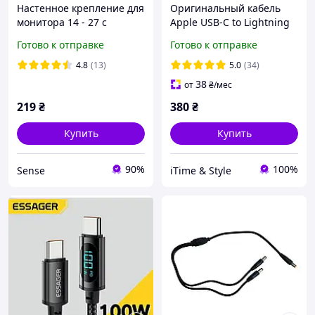
Настенное крепление для
Оригинальный кабель
монитора 14 - 27 с
Apple USB-C to Lightning
выносом вперед, DF03
(1 м) для iPhone 11 / 12 /
Готово к отправке
Готово к отправке
X100 Кронштейн для ТВ /
13 / 14 Pro Max, белый
Поворотный крепеж для
быстрая зарядка
4.8
(13)
5.0
(34)
38
от
₴
/мес
219
₴
380
₴
Купить
Купить
90%
100%
Sense
iTime & Style