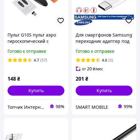
Пульт G10S пульт аэро
Для смартфонов Samsung
гироскопический с
переходник адаптер под
голосовым поиском (с
проводные наушники c
Готово к отправке
Готово к отправке
микрофоном) air mouse
USB-C (Type-C) на mini-
jack 3,5 мм БЕЛЫЙ
4.7
(57)
4.6
(5)
20
от
₴
/мес
148
₴
201
₴
Купить
Купить
98%
99%
Топчик Интернет-магазин
SMART MOBILE