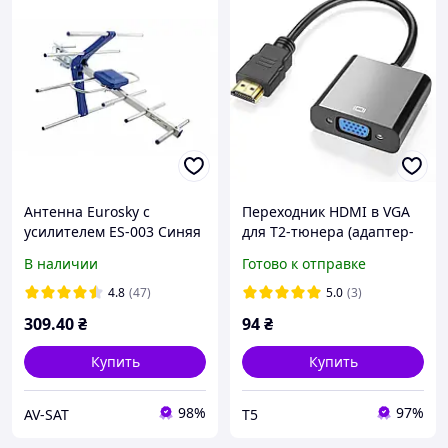
Антенна Eurosky с
Переходник HDMI в VGA
усилителем ES-003 Синяя
для Т2-тюнера (адаптер-
для Т2 приема
конвертер,
В наличии
Готово к отправке
преобразователь видео)
4.8
(47)
5.0
(3)
309
.40
₴
94
₴
Купить
Купить
98%
97%
AV-SAT
Т5