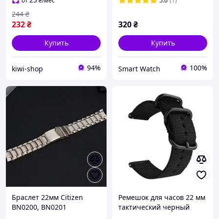
от
₴
/мес
5.0
(1)
244
₴
232
₴
320
₴
Купить
Купить
94%
100%
kiwi-shop
Smart Watch
Браслет 22мм Citizen
Ремешок для часов 22 мм
BN0200, BN0201
тактический черный
Оригинал