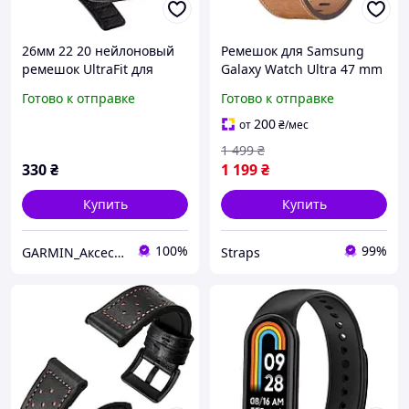
26мм 22 20 нейлоновый
Ремешок для Samsung
ремешок UltraFit для
Galaxy Watch Ultra 47 mm
Garmin Fenix 7X 7 6X 6 Pro
кожаный коричневый
Готово к отправке
Готово к отправке
5 5X Plus Epix Gen 2 935
Браслет
200
от
₴
/мес
1 499
₴
330
₴
1 199
₴
Купить
Купить
100%
99%
GARMIN_Аксесуари
Straps