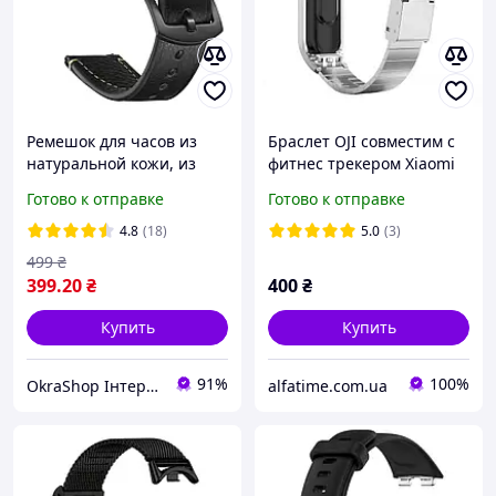
Ремешок для часов из
Браслет OJI совместим с
натуральной кожи, из
фитнес трекером Xiaomi
системой быстрой
Mi Band 3-7, стальной
Готово к отправке
Готово к отправке
замены 22 мм
4.8
(18)
5.0
(3)
499
₴
399
.20
₴
400
₴
Купить
Купить
91%
100%
OkraShop Інтернет-магазин з великим асортиментом товару
alfatime.com.ua