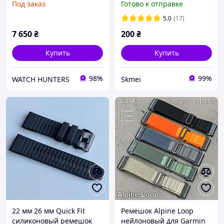
Под заказ
Готово к отправке
5.0
(17)
7 650
₴
200
₴
Купить
Купить
98%
99%
WATCH HUNTERS
Skmei
22 мм 26 мм Quick Fit
Ремешок Alpine Loop
силиконовый ремешок
нейлоновый для Garmin