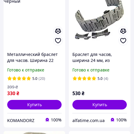
Металлический браслет
Браслет для часов,
для часов. Ширина 22
ширина 24 мм, из
мм. Черный
нержавеющей стали, с
Готово к отправке
Готово к отправке
дополнительным
закругленным
5.0
(20)
5.0
(4)
креплением
399
₴
330
₴
530
₴
Купить
Купить
100%
100%
KOMANDORZ
alfatime.com.ua