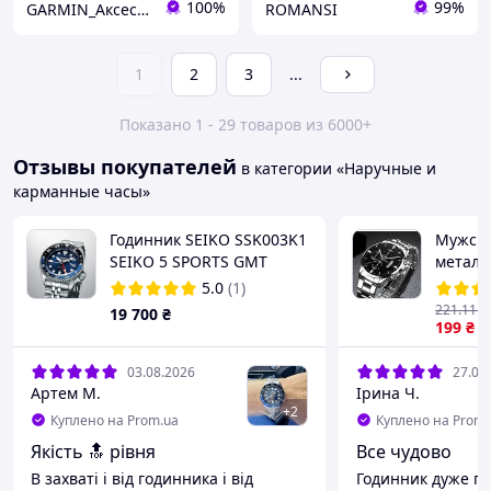
100%
99%
GARMIN_Аксесуари
ROMANSI
1
2
3
...
Показано 1 - 29 товаров из 6000+
Отзывы покупателей
в категории «Наручные и
карманные часы»
Годинник SEIKO SSK003K1
Мужски
SEIKO 5 SPORTS GMT
металл
5.0
(1)
221
.11
₴
19 700
₴
199
₴
03.08.2026
27.07
Артем М.
Ірина Ч.
+
2
Куплено на Prom.ua
Куплено на Prom.
Якість 🔝 рівня
Все чудово
В захваті і від годинника і від
Годинник дуже га