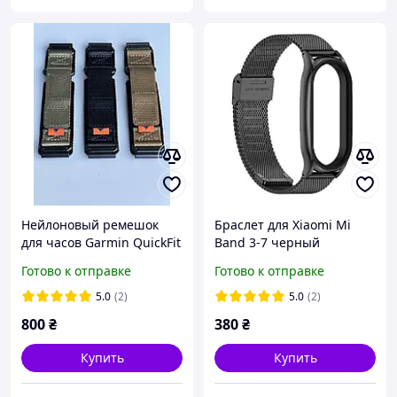
Нейлоновый ремешок
Браслет для Xiaomi Mi
для часов Garmin QuickFit
Band 3-7 черный
22 мм / 26 мм,
Готово к отправке
Готово к отправке
тактический
5.0
(2)
5.0
(2)
800
₴
380
₴
Купить
Купить