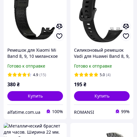
Ремешок для Xiaomi Mi
Силиконовый ремешок
Band 8, 9, 10 миланское
Vadi для Huawei Band 8, 9,
плетение, черный
10, черный
Готово к отправке
Готово к отправке
4.9
(15)
5.0
(4)
380
₴
195
₴
Купить
Купить
100%
99%
alfatime.com.ua
ROMANSI