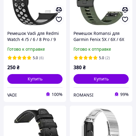
Ремешок Vadi для Redmi
Ремешок Romansi для
Watch 4 /5 / 6 / 8 Pro / 9
Garmin Fenix 5X / 6X / 6X
Pro, черный с
PRO / 7X / 3 / 3HR хаки 26
Готово к отправке
Готово к отправке
перфорацией
мм
5.0
(6)
5.0
(2)
250
₴
380
₴
Купить
Купить
100%
99%
VADI
ROMANSI