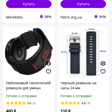
Купить
Купить
98%
94%
Morekitov
Patch.org.ua
Нейлоновый тактический
Черный ремешок на
ремешок для умных
часы 24 мм
часов Smart Watch 22мм
Готово к отправке
Готово к отправке
Sturdy черно-красный
5.0
(5)
4.8
(4)
460
₴
110
₴