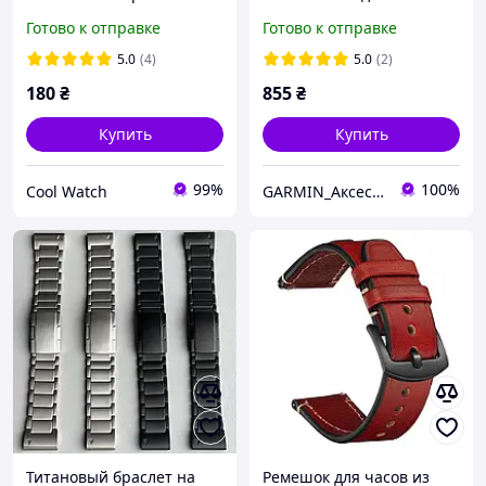
для часов GARMIN
Quick Fit 20 мм 22 мм 26
Готово к отправке
Готово к отправке
Черный 22 мм
мм
5.0
(4)
5.0
(2)
180
₴
855
₴
Купить
Купить
99%
100%
Cool Watch
GARMIN_Аксесуари
Титановый браслет на
Ремешок для часов из