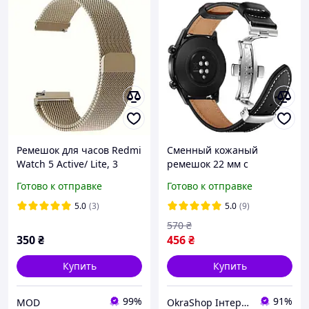
Ремешок для часов Redmi
Сменный кожаный
Watch 5 Active/ Lite, 3
ремешок 22 мм с
Active/ Lite, Milanese
застёжкой "бабочка"
Готово к отправке
Готово к отправке
design Vintage gold
5.0
(3)
5.0
(9)
570
₴
350
₴
456
₴
Купить
Купить
99%
91%
MOD
OkraShop Інтернет-магазин з великим асортиментом товару