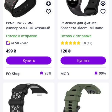
Ремешок 22 мм
Ремешок для фитнес
универсальный кожаный
браслета Xiaomi Mi Band
dot для часов Черный
8,9,10 черный
Готово к отправке
Готово к отправке
50
от
₴
/мес
5.0
(12)
499
₴
120
₴
Купить
Купить
93%
99%
EQ-Shop
MOD