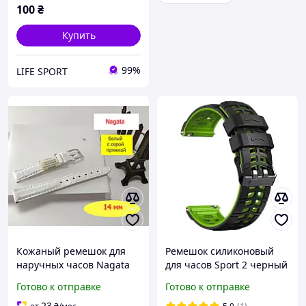
100
₴
Купить
99%
LIFE SPORT
Кожаный ремешок для
Ремешок силиконовый
наручных часов Nagata
для часов Sport 2 черный
14 мм белый Spain с
c зеленым 22 мм
Готово к отправке
Готово к отправке
серой пряжкой, ремінець
для часів білий 14 мм
23