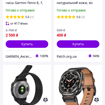
часы Garmin Fenix 8, 7,
натуральной кожи, из
7X, 6, 6x, 5, 5x, 3, Tactix 7,
системой быстрой
Готово к отправке
Готово к отправке
Delta, Ex Quick fit 22 26 мм
замены 22 мм Красный
5.0
(1)
5.0
(2)
417
от
₴
/мес
2 700
₴
500
₴
2 500
₴
400
₴
Купить
Купить
100%
94%
GARMIN_Аксесуари
Patch.org.ua