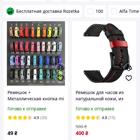
Бесплатная доставка Rozetka
100
Alfa Time
Ремешок +
Ремешок для часов из
Металлическая кнопка mi
натуральной кожи, из
band 3/4/5/6/7 Xiaomi
системой быстрой
Готово к отправке
Готово к отправке
(pr305) miband
замены 22 мм
4.9
(30)
4.8
(15)
500
₴
49
₴
400
₴