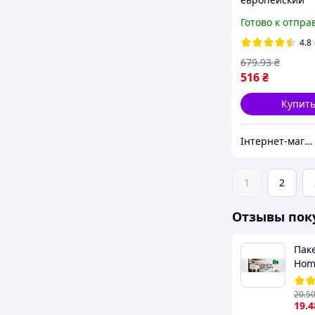
стиральный п
Готово к отпра
Herr Klee unive
кг.
4.8
679
.93
₴
516
₴
Купит
Інтернет-магазин "КosmoSwit"
1
2
Отзывы пок
Пак
Hom
20
.5
19
.4