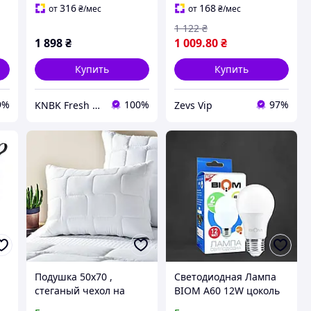
316
168
от
₴
/мес
от
₴
/мес
1 122
₴
1 898
₴
1 009
.80
₴
Купить
Купить
9%
100%
97%
KNBK Fresh Roasted Coffee & Accessories store
Zevs Vip
Подушка 50х70 ,
Светодиодная Лампа
стеганый чехол на
BIOM A60 12W цоколь
молнии + внутренняя
E27 4500К