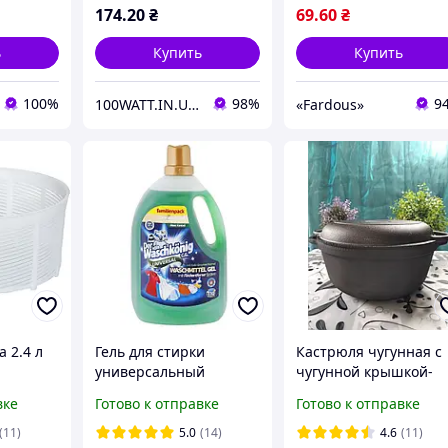
174
.20
₴
69
.60
₴
ь
Купить
Купить
100%
98%
9
100WATT.IN.UA ІНТЕРНЕТ-МАГАЗИН
«Fardous»
 2.4 л
Гель для стирки
Кастрюля чугунная с
универсальный
чугунной крышкой-
Waschkonig Universal
сковородой. Объем 3,
вке
Готово к отправке
Готово к отправке
3305мл для всех типов
литра, 230х100 мм
ткани
(11)
5.0
(14)
4.6
(11)