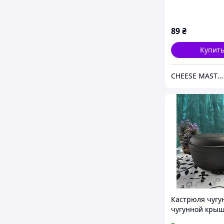
89
₴
Купит
СHEESE MASTER
Кастрюля чугу
чугунной крыш
сковородой. Об