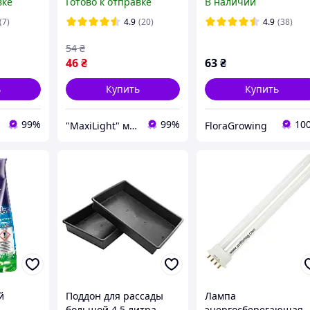
вке
Готово к отправке
В наличии
 мм
нейтральный белый
28х27 см
(7)
4.9
(20)
4.9
(38)
54
₴
46
₴
63
₴
ь
Купить
Купить
99%
99%
10
"MaxiLight" магазин светотехники
FloraGrowing
й
Поддон для рассады
Лампа
большой 4.5 литра,
энергосберегающая