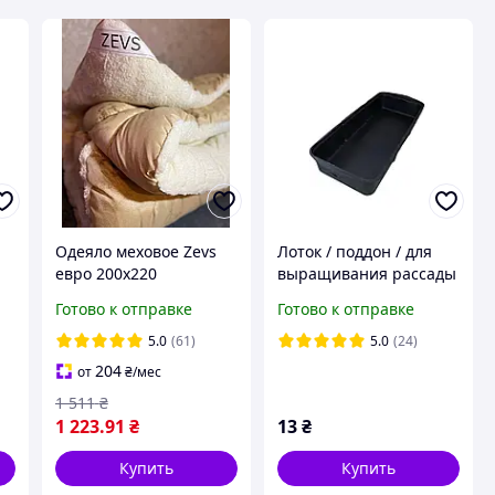
Одеяло меховое Zevs
Лоток / поддон / для
евро 200х220
выращивания рассады
малый 2,2 литра
Готово к отправке
Готово к отправке
e
370х150х65мм/
КВВ.Харьков
5.0
(61)
5.0
(24)
204
от
₴
/мес
1 511
₴
1 223
.91
₴
13
₴
Купить
Купить