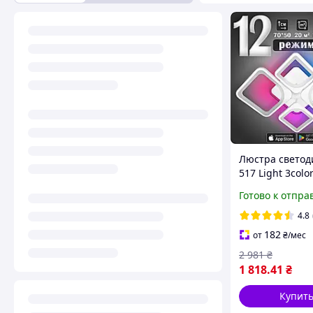
Люстра светод
517 Light 3color
пультом 115Вт
Готово к отпра
4.8
182
от
₴
/мес
2 981
₴
1 818
.41
₴
Купит