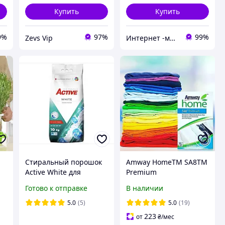
Купить
Купить
9%
97%
99%
Zevs Vip
Интернет -магазин " Папуля"
Стиральный порошок
Amway HomeTM SA8TM
Active White для
Premium
ды
светлых вещей 10 кг
Концентрированный
Готово к отправке
В наличии
стиральный порошок
(3 кг)
5.0
(5)
5.0
(19)
223
от
₴
/мес