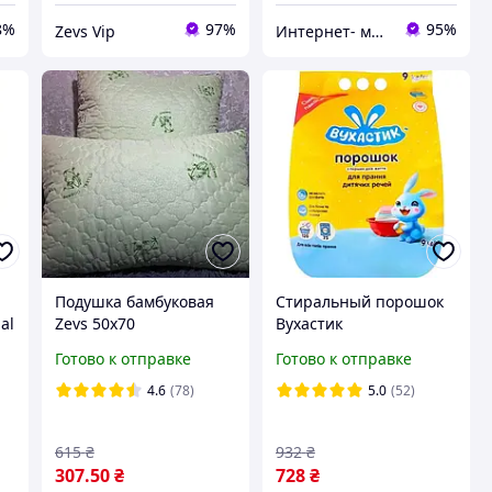
8%
97%
95%
Zevs Vip
Интернет- магазин "Хозяин"
Подушка бамбуковая
Стиральный порошок
al
Zevs 50х70
Вухастик
универсальный
Готово к отправке
Готово к отправке
детский 9кг (47370)
4.6
(78)
5.0
(52)
615
₴
932
₴
307
.50
₴
728
₴