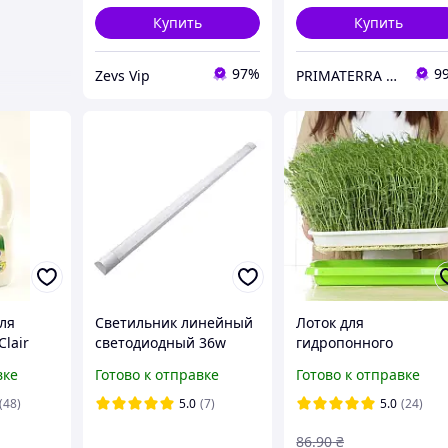
Купить
Купить
97%
9
Zevs Vip
PRIMATERRA Миючі засоби
ля
Светильник линейный
Лоток для
Clair
светодиодный 36w
гидропонного
to
6500К IP20 912/1
выращивания расса
вке
Готово к отправке
Готово к отправке
, 1.5л
(48)
5.0
(7)
5.0
(24)
86
.90
₴