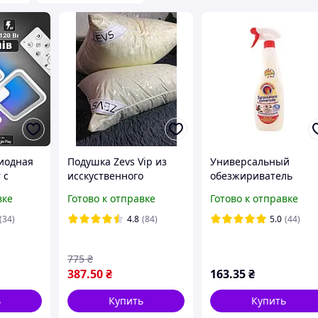
иодная
Подушка Zevs Vip из
Универсальный
 с
исскуственного
обезжириватель
 Белый
лебяжьего пуха 70х70
Chante Clair
вке
Готово к отправке
Готово к отправке
Sgrassatore Universal
Марсельское мыло
(34)
4.8
(84)
5.0
(44)
Спрей 600 мл.
775
₴
387
.50
₴
163
.35
₴
ь
Купить
Купить