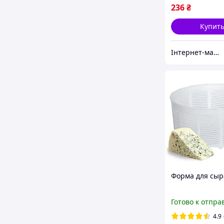
236
₴
Купит
Інтернет-магазин "optservis"
Форма для сыра
Готово к отпра
4.9