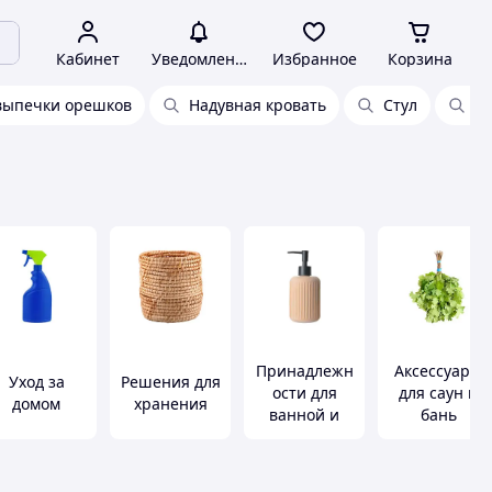
Кабинет
Уведомления
Избранное
Корзина
выпечки орешков
Надувная кровать
Стул
О
Принадлежн
Аксессуары
Уход за
Решения для
ости для
для саун и
домом
хранения
ванной и
бань
туалета