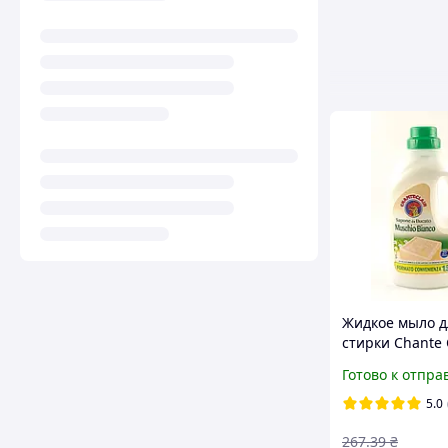
Жидкое мыло д
стирки Chante 
Sapone da Buca
Готово к отпра
Muschio Bianco
(27 стирок)
5.0
267
.39
₴