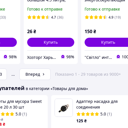
орошок
38*26*7 см
DELUX PL 220v 11w
вке
Готово к отправке
Готово к отправке
rsal 10
(ХАРПЛАСТМАСС)
4100K 2G7
(33)
4.7
(36)
4.9
(19)
26
₴
150
₴
ь
Купить
Купить
98%
98%
10
Хозторг Харьков 2 - товары для дома от украинских производителей
"Світло" интернет-магазин
3
...
Вперед
Показано 1 - 29 товаров из 9000+
упателей
в категории «Товары для дома»
еты для мусора Sweet
Адаптер насадка для
e 20 л 30 шт
соединения
автокомпрессора и
5.0
(1)
5.0
(1)
надувной лодки
0
₴
125
₴
8
₴