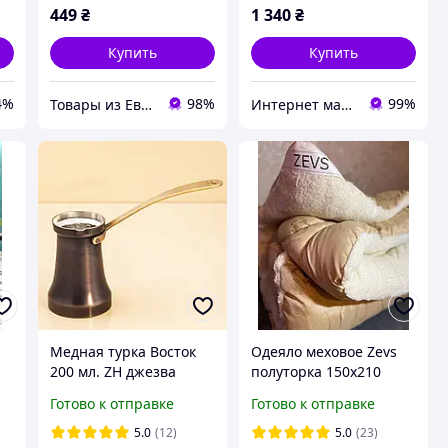
449
₴
1 340
₴
Купить
Купить
4%
98%
99%
Товары из Европы от "Patik"
Интернет магазин Holla
Медная турка Восток
Одеяло меховое Zevs
200 мл. ZH джезва
полуторка 150х210
0
Патина
Готово к отправке
Готово к отправке
5.0
(12)
5.0
(23)