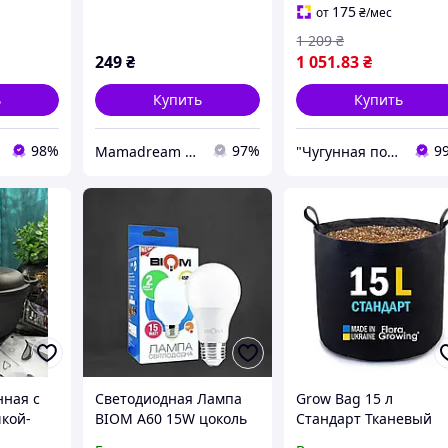
175
от
₴
/мес
1 209
₴
249
₴
1 051
.83
₴
ь
Купить
Купить
98%
97%
9
Mamadream Интернет магазин
"Чугунная посуда", интернет-магазин
нная с
Светодиодная Лампа
Grow Bag 15 л
кой-
BIOM A60 15W цоколь
Стандарт Тканевый
ъем 2,0
E27 4500К
горшок для растений