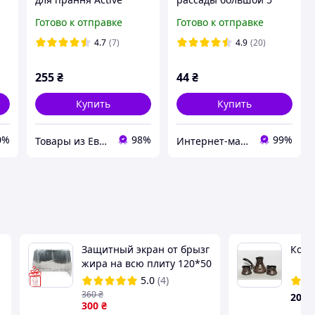
Universal 6л. (Аналог
литров, 40*25*8 см (ЧП
Готово к отправке
Готово к отправке
порошка Ariel)
КВВ)
4.7
(7)
4.9
(20)
255
₴
44
₴
Купить
Купить
0%
98%
99%
Товары из Европы от "Patik"
Интернет-магазин Хозторг Харьков - товары для дома, сада и огорода оптом
Защитный экран от брызг
Кофе
жира на всю плиту 120*50
см на кухню. Самый
5.0
(4)
большой размер (панель
360
₴
200
от жира)
300
₴