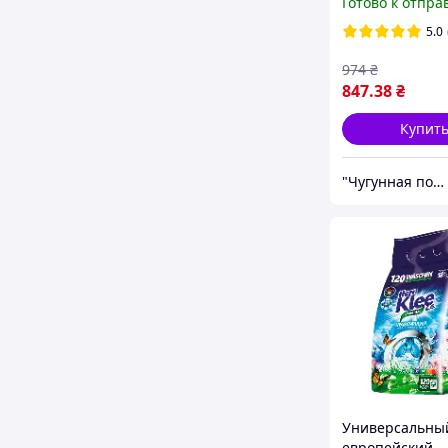
Готово к отпра
литра, 200х100
5.0
974
₴
847
.38
₴
Купит
"Чугунная посуда", интернет-магазин
Универсальны
европейский