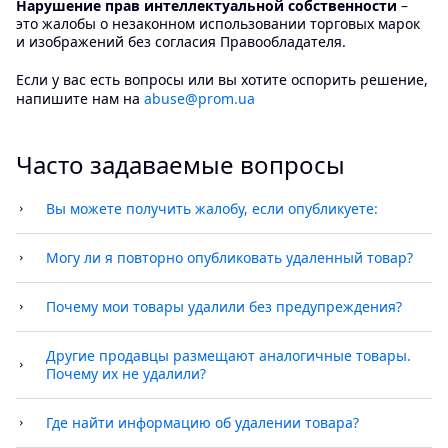
Нарушение прав интеллектуальной собственности
–
это жалобы о незаконном использовании торговых марок
и изображений без согласия Правообладателя.
Если у вас есть вопросы или вы хотите оспорить решение,
напишите нам на
abuse@prom.ua
Часто задаваемые вопросы
Вы можете получить жалобу, если опубликуете:
контент, нарушающий права интеллектуальной
Могу ли я повторно опубликовать удаленный товар?
собственности;
Да, если у вас есть документы или другие
контент, запрещенный Правилами размещения
доказательства, опровергающие жалобу.
Почему мои товары удалили без предупреждения?
информации.
Мы должны немедленно удалить товары с
Если на ваш магазин пожалуются, мы сразу отправим
нарушениями, ведь правообладатель может
вам письмо и уведомление в кабинете компании.
Другие продавцы размещают аналогичные товары.
обратиться в суд с целью защиты своих прав.
Почему их не удалили?
Мы удаляем только товары, на которые получили
жалобу от правообладателя. Если вы видите в каталоге
Где найти информацию об удалении товара?
похожие товары, вероятно правообладатель еще не