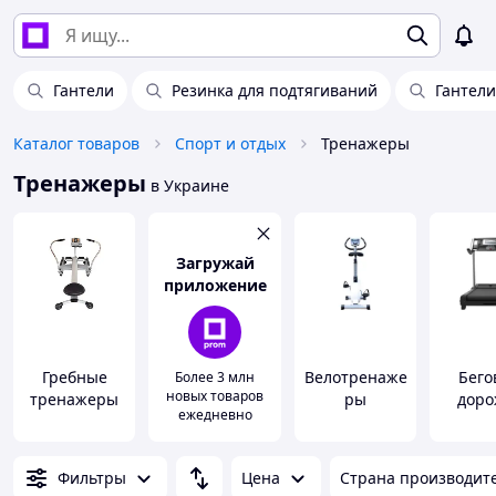
Гантели
Резинка для подтягиваний
Гантел
Каталог товаров
Спорт и отдых
Тренажеры
Тренажеры
в Украине
Загружай
приложение
Гребные
Велотренаже
Бего
Более 3 млн
новых товаров
тренажеры
ры
доро
ежедневно
Фильтры
Цена
Страна производит