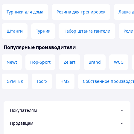
Поставили на міс
Недостатки
столу, досить ком
Турники для дома
Резина для тренировок
Лавка 
Поки не має
Недостатки
Здається все ок
Штанги
Турник
Набор штанга гантели
Роли
Популярные производители
Newt
Hop-Sport
Zelart
Brand
WCG
GYMTEK
Toorx
HMS
Собственное производс
Покупателям
Продавцам