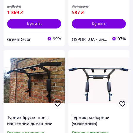
2 000
₴
751
.25
₴
1 369
₴
587
₴
Купить
Купить
99%
97%
GreenDecor
OSPORT.UA - интернет магазин спортивных товаров
Турник брусья пресс
Турник разборной
настенний домашний
(усиленный)
усиленный разборний
Готово к отправке
Готово к отправке