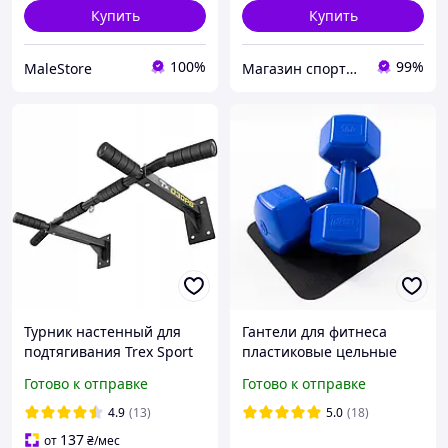
Купить
Купить
100%
99%
MaleStore
Магазин спортивных товаров "PLANETSPORT"
Турник настенный для
Гантели для фитнеса
подтягивания Trex Sport
пластиковые цельные
250 кг
(неразборные) + коврик
Готово к отправке
Готово к отправке
OSPORT Lite 2шт по 5 кг
(OF-0120)
4.9
(13)
5.0
(18)
137
от
₴
/мес