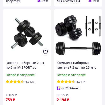
98%
96%
shopmax
NEO-SPORT.UA
Гантели наборные 2 шт
Комплект наборных
по 6 кг M-SPORT со
гантелей 2 шт по 26 кг с
сменными дисками
соединителем для
Готово к отправке
Готово к отправке
штанги, Набор для
тренировок дома Neo
4.9
(23)
4.9
(14)
Sport
219
от
₴
/мес
1 109
₴
3 999
₴
759
₴
2 194
₴