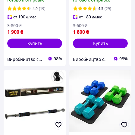
для дома настенный
4.9
(19)
4.5
(29)
190
180
от
₴
/мес
от
₴
/мес
3 800
₴
3 600
₴
1 900
₴
1 800
₴
Купить
Купить
98%
98%
Виробництво спортивного обладнання
Виробництво спортивного обладнання