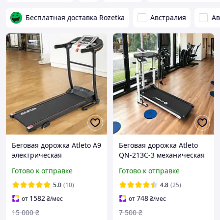
Бесплатная доставка Rozetka
Австралия
Ав
Беговая дорожка Atleto A9
Беговая дорожка Atleto
электрическая
QN-213C-3 механическая
раскладная
профессиональная для
Готово к отправке
Готово к отправке
профессиональная для
дома складная с углом
дома с углом наклона
наклона
5.0
(10)
4.8
(25)
1582
748
от
₴
/мес
от
₴
/мес
15 000
₴
7 500
₴