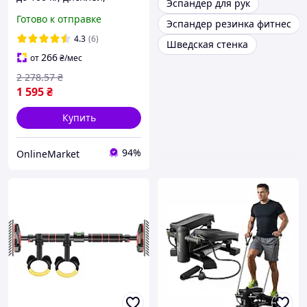
Эспандер для рук
46×40×20 см, TS-5554,
Готово к отправке
Эспандер резинка фитнес
Черный / Мини степпер /
Степпер для похудения /
4.3
(6)
Шведская стенка
Тренажер степпер
266
от
₴
/мес
2 278
.57
₴
1 595
₴
Купить
94%
OnlineMarket