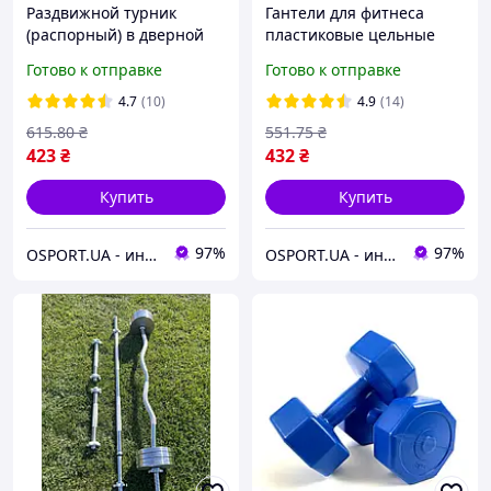
Раздвижной турник
Гантели для фитнеса
(распорный) в дверной
пластиковые цельные
проем для дома,
(неразборные) + коврик
Готово к отправке
Готово к отправке
квартиры 63-100см Profi
OSPORT Lite 2шт по 3 кг
(MS 0593)
(OF-0216)
4.7
(10)
4.9
(14)
615
.80
₴
551
.75
₴
423
₴
432
₴
Купить
Купить
97%
97%
OSPORT.UA - интернет магазин спортивных товаров
OSPORT.UA - интернет магазин спортивных товаров