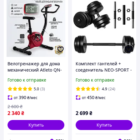
Велотренажер для дома
Комплект гантелей +
механический Atleto QN-
соеденитель NEO-SPORT -
B201 Красный |
52 кг (2 шт по 26 кг)
Готово к отправке
Готово к отправке
Домашний
разборных со сменными
кардиотренажер до 100
дисками
5.0
(3)
4.9
(24)
кг
390
450
от
₴
/мес
от
₴
/мес
2 600
₴
2 340
₴
2 699
₴
Купить
Купить