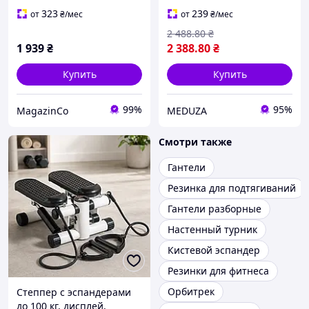
323
239
от
₴
/мес
от
₴
/мес
2 488
.80
₴
1 939
₴
2 388
.80
₴
Купить
Купить
99%
95%
MagazinCo
MEDUZA
Смотри также
Гантели
Резинка для подтягиваний
Гантели разборные
Настенный турник
Кистевой эспандер
Резинки для фитнеса
Орбитрек
Степпер с эспандерами
до 100 кг, дисплей,