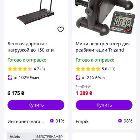
Беговая дорожка с
Мини велотренажер для
нагрузкой до 150 кг и
реабилитации Trizand
подставкой для телефона
9641
Готово к отправке
Готово к отправке
OM227
4.7
(3)
5.0
(13)
1029
215
от
₴
/мес
от
₴
/мес
1 500
₴
6 175
₴
1 289
₴
Купить
Купить
91%
98%
Интернет-магазин товаров для дома "OptMisto"
Empik