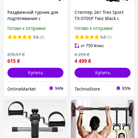
Раздвижной турник для
Степпер 2в1 Trex Sport
подтягивания с
TX-070SP Twiz Black с
кольцами, Черный /
тросами и счетчиком
Готово к отправке
Готово к отправке
Раздвижная планка-
шагов
турник / Турник в
5.0
(2)
5.0
(1)
дверной проем
750
от
₴
/мес
878
.57
₴
6 299
₴
615
₴
4 499
₴
Купить
Купить
94%
95%
OnlineMarket
TechnoStore