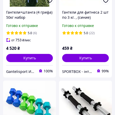
Гантели+штанга (4 грифа)
Гантели для фитнеса 2 шт
50кг набор
по 3 кг. , (синие)
Готово к отправке
Готово к отправке
5.0
(6)
5.0
(22)
753
от
₴
/мес
4 520
₴
459
₴
Купить
Купить
100%
99%
Gantelisport Интернет-магазин
SPORTBOX - інтернет магазин спортивних товарів, крісел, товарів для туризму та подарункових наборів