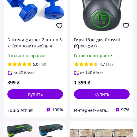
Гантели фитнес 2 шт по 3
Гиря 16 кг для Crossfit
кг (композитные) для
(Кроссфит)
фитнес тренировок
Готово к отправке
Готово к отправке
5.0
(43)
4.7
(16)
40
140
от
₴
/мес
от
₴
/мес
399
₴
1 399
₴
Купить
Купить
100%
97%
Equip Athlet
Интернет-магазин "TRENAZHERY"