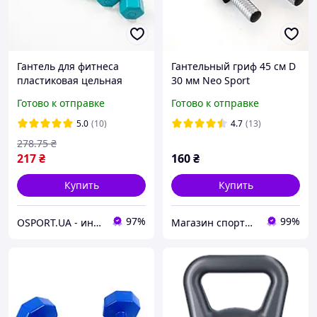
Гантель для фитнеса
Гантельный гриф 45 см D
пластиковая цельная
30 мм Neo Sport
(неразборная) OSPORT
Готово к отправке
Готово к отправке
Lite 3 кг (OF-0117)
5.0
(10)
4.7
(13)
278
.75
₴
217
₴
160
₴
Купить
Купить
97%
99%
OSPORT.UA - интернет магазин спортивных товаров
Магазин спортивных товаров "PLANETSPORT"