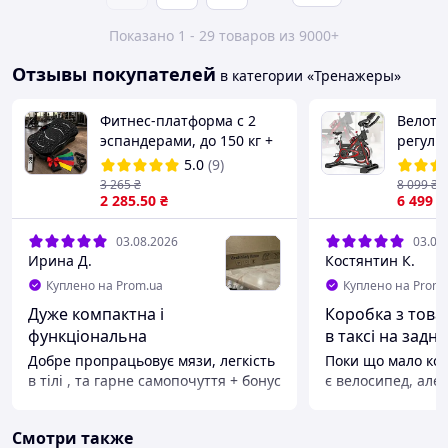
Показано 1 - 29 товаров из 9000+
Отзывы покупателей
в категории «Тренажеры»
Фитнес-платформа с 2
Велотр
эспандерами, до 150 кг +
регули
Резинки для фитнеса 5 шт
сиденья
5.0
(9)
/ Тренажер с
3 265
₴
8 099
₴
виброплатформой для
2 285
.50
₴
6 499
₴
упражнений
03.08.2026
03.08
Ирина Д.
Костянтин К.
Куплено на Prom.ua
Куплено на Prom.
Дуже компактна і
Коробка з това
функціональна
в таксі на задні
Добре пропрацьовує мязи, легкість
Поки що мало кори
в тілі , та гарне самопочуття + бонус
є велосипед, але 
резинки для тренувань
думаю що взимку 
сподівання
Преимущества
Смотри также
Гарна ціна
Преимущества