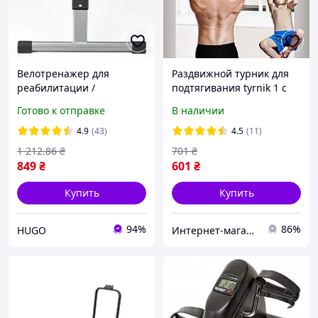
Велотренажер для
Раздвижной турник для
реабилитации /
подтягивания tyrnik 1 с
Велосипедный тренажер
кольцами домашний
Готово к отправке
В наличии
для рук и ног / Тренажер
спортивный снаряд
велосипед
4.9
(43)
4.5
(11)
1 212
.86
₴
701
₴
849
₴
601
₴
Купить
Купить
94%
86%
HUGO
Интернет-магазин "AVEON" - товары для всей семьи! Самые низкие цены!