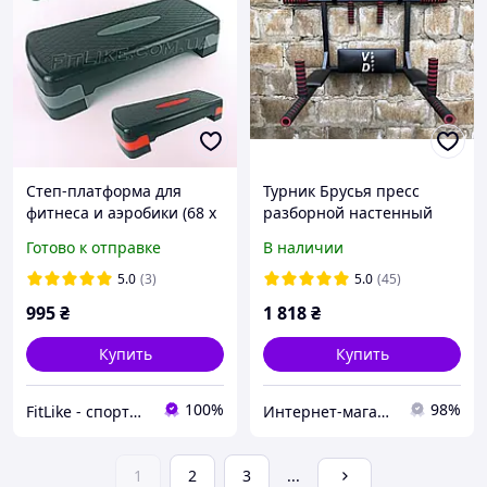
Степ-платформа для
Турник Брусья пресс
фитнеса и аэробики (68 x
разборной настенный
28 x 10 + 5 см)
4в1 УТБ
Готово к отправке
В наличии
степплатформа
двухступенчатая
5.0
(3)
5.0
(45)
995
₴
1 818
₴
Купить
Купить
100%
98%
FitLike - спортивний інтернет-магазин
Интернет-магазин "VD-sport"
1
2
3
...