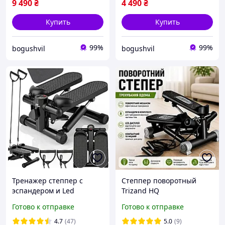
9 490
₴
4 490
₴
Купить
Купить
99%
99%
bogushvil
bogushvil
Тренажер степпер с
Степпер поворотный
эспандером и Led
Trizand HQ
монитором Scoopes
Готово к отправке
Готово к отправке
BodyStep
4.7
(47)
5.0
(9)