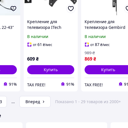
Крепление для
Крепление для
 22-43"
телевизора ITech
телевизора Gembird
LCD43B 23-42 Black
CM-43ST-01 Black
В наличии
В наличии
61
87
от
₴
/мес
от
₴
/мес
989
₴
609
₴
869
₴
ь
Купить
Купить
91%
91%
9
TAX FREE!
TAX FREE!
3
...
Вперед
Показано 1 - 29 товаров из 2000+
е