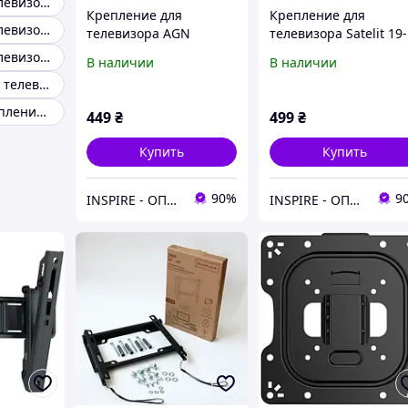
Крепеж для телевизора tv
Крепление для
Крепление для
Крепеж для телевизора 32
телевизора AGN
телевизора Satelit 19-
AGN43-221P
43PIVOT200
Крепеж для телевизора 55
В наличии
В наличии
Крепление для телевизора 32-65
Настенное крепление для телевизора 43-65 дюйм
449
₴
499
₴
Купить
Купить
90%
9
INSPIRE - ОПТОВІ ПРОДАЖІ ТА БЕЗГОТІВКА ДЛЯ БІЗНЕСУ
INSPIRE - ОПТОВІ ПРОДАЖІ ТА БЕЗГОТІВКА ДЛЯ БІЗНЕСУ