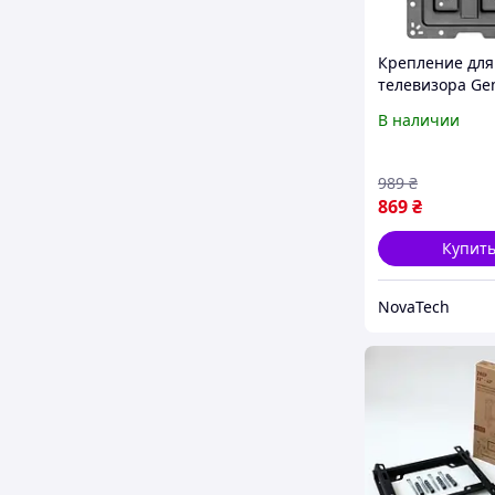
Крепление для
телевизора Ge
CM-43ST-01 Bla
В наличии
989
₴
869
₴
Купит
NovaTech