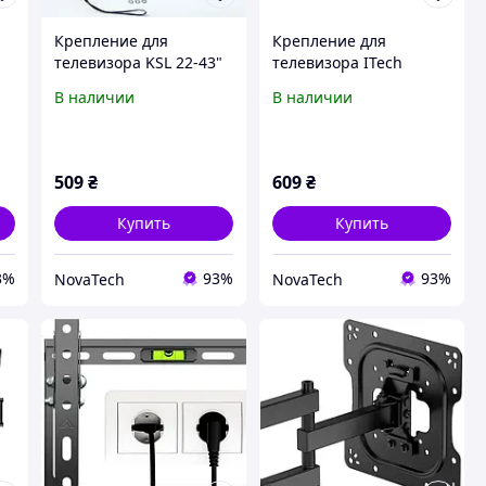
Крепление для
Крепление для
телевизора KSL 22-43"
телевизора ITech
Simpler Black
LCD43B 23-42 Black
В наличии
В наличии
509
₴
609
₴
Купить
Купить
3%
93%
93%
NovaTech
NovaTech