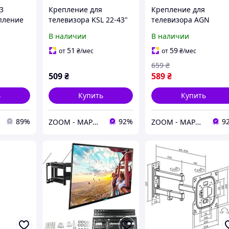
3
Крепление для
Крепление для
пление
телевизора KSL 22-43"
телевизора AGN
в 19-43
Simpler Black
AGN43-222P
В наличии
В наличии
ное
51
59
от
₴
/мес
от
₴
/мес
659
₴
509
₴
589
₴
ь
Купить
Купить
89%
92%
9
ZOOM - МАРКЕТ ЦИФРОВОЙ ТЕХНИКИ
ZOOM - МАРКЕТ ЦИФРОВОЙ ТЕХНИКИ