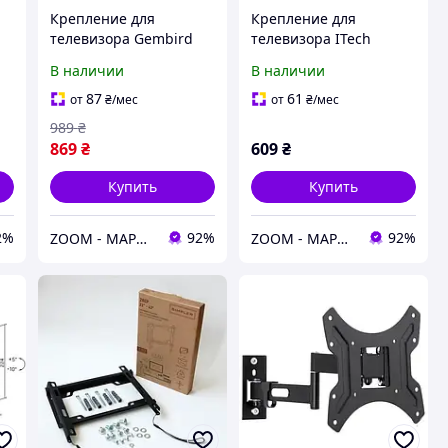
Крепление для
Крепление для
телевизора Gembird
телевизора ITech
CM-43ST-01 Black
LCD43B 23-42 Black
В наличии
В наличии
87
61
от
₴
/мес
от
₴
/мес
989
₴
869
₴
609
₴
Купить
Купить
2%
92%
92%
ZOOM - МАРКЕТ ЦИФРОВОЙ ТЕХНИКИ
ZOOM - МАРКЕТ ЦИФРОВОЙ ТЕХНИКИ