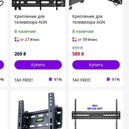
Крепление для
Крепление для
телевизора AGN
телевизора AGN
в
AGN43-220T
AGN43-222P
В наличии
В наличии
-
27
59
от
₴
/мес
от
₴
/мес
659
₴
269
₴
589
₴
Купить
Купить
9%
91%
91%
TAX FREE!
TAX FREE!