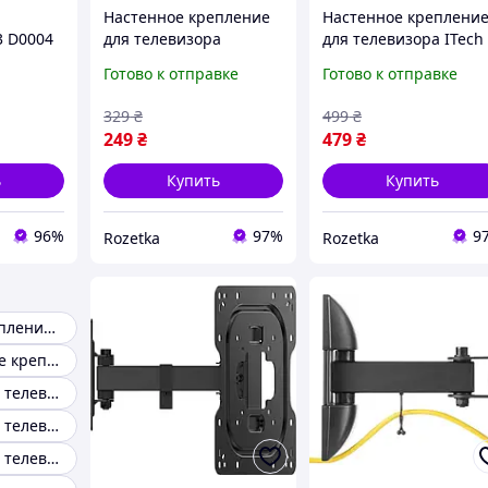
Настенное крепление
Настенное креплени
3 D0004
для телевизора
для телевизора ITech
32 65",
CHARMOUNT 23" - 43"
LCD43B 13" - 43"
Готово к отправке
Готово к отправке
о 50 кг
(LED-T40)
329
₴
499
₴
249
₴
479
₴
ь
Купить
Купить
96%
97%
9
Rozetka
Rozetka
Настенное крепление для телевизора 32
Универсальные крепления для телевизора
Крепление для телевизора 45
Крепление для телевизора 75
Крепление для телевизора 400x400