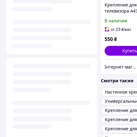
Крепление для
телевизора A4
фиксированное 
В наличии
VESA 400×400, д
23
от
₴
/мес
550
₴
Купит
Інтернет-магазин "Sibelis_store" /ФОП Продиус Володимир Васильович
Смотри также