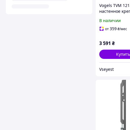
Vogels TVM 121
настенное кре
для телевизоро
В наличии
дюйма наклон
359
от
₴
/мес
3 591
₴
Купит
Vseyest