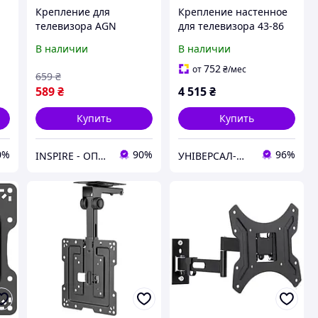
Крепление для
Крепление настенное
телевизора AGN
для телевизора 43-86
AGN43-222P
дюймов с системой
В наличии
В наличии
Push Out и наклоном
до 12 градусов
752
от
₴
/мес
659
₴
Multibrackets Universal
589
₴
4 515
₴
Push Out Til
Купить
Купить
0%
90%
96%
INSPIRE - ОПТОВІ ПРОДАЖІ ТА БЕЗГОТІВКА ДЛЯ БІЗНЕСУ
УНІВЕРСАЛ-МАГ