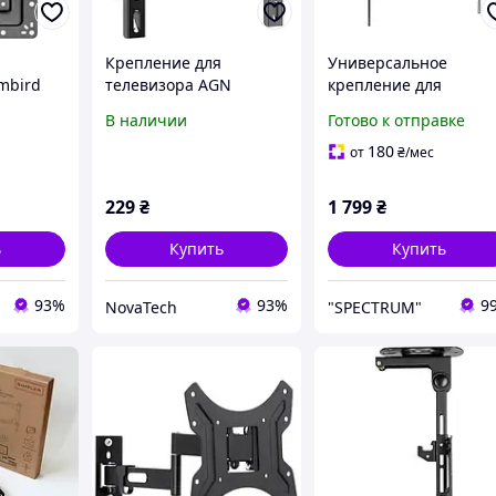
Крепление для
Универсальное
mbird
телевизора AGN
крепление для
ck
AGN43-220F
больших телевизоро
В наличии
Готово к отправке
43"-100" Brateck KL38
69T Кронштейн для
180
от
₴
/мес
телевизора с
вертикальной
229
₴
1 799
₴
регулировкой
ь
Купить
Купить
93%
93%
9
NovaTech
"SPECTRUM"