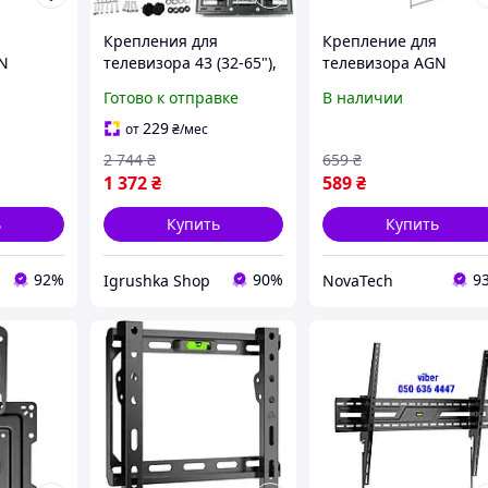
Крепления для
Крепление для
N
телевизора 43 (32-65"),
телевизора AGN
Крепление для тв,
AGN43-222P
Готово к отправке
В наличии
Крепление для тв на
стену, Кронштейн тв
229
от
₴
/мес
настенный, RYH
2 744
₴
659
₴
1 372
₴
589
₴
ь
Купить
Купить
92%
90%
9
Igrushka Shop
NovaTech