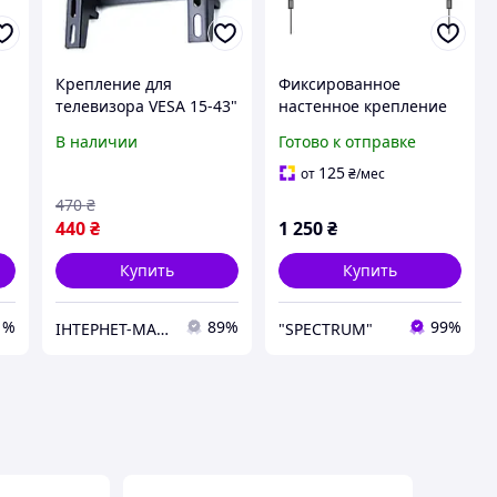
Крепление для
Фиксированное
телевизора VESA 15-43"
настенное крепление
V-Star V-20T, Настенное
для телевизора
В наличии
Готово к отправке
43"-100" Brateck KL38-
69F Кронштейн для tv
125
от
₴
/мес
фиксированный
470
₴
440
₴
1 250
₴
Купить
Купить
1%
89%
99%
ІНТЕРНЕТ-МАГАЗИН "Доставлено "
"SPECTRUM"