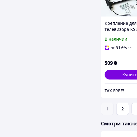
Крепление для
телевизора KSL
Simpler Black
В наличии
51
от
₴
/мес
509
₴
Купит
TAX FREE!
1
2
Смотри такж