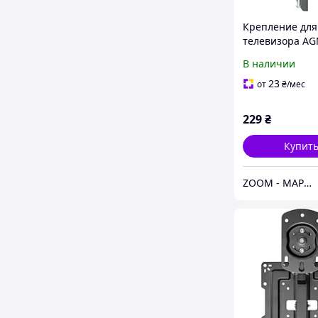
Крепление для
телевизора AG
AGN43-220F
В наличии
23
от
₴
/мес
229
₴
Купит
ZOOM - МАРКЕТ ЦИФРОВОЙ ТЕХНИКИ