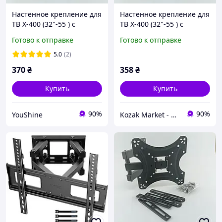
Настенное крепление для
Настенное крепление для
ТВ X-400 (32"-55 ) с
ТВ X-400 (32"-55 ) с
поворотом и наклоном
поворотом и наклоном
Готово к отправке
Готово к отправке
YU227
Топ продаж
5.0
(2)
370
₴
358
₴
Купить
Купить
90%
90%
YouShine
Kozak Market - Магазин техники и аксессуаров