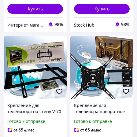
Купить
Купить
98%
98%
Интернет-магазин «Gadgetarium»
Stock Hub
Крепление для
Крепление для
телевизора на стену V-70
телевизора поворотное
ART-5071 /32-70 дюймов/
регулируемое на стену
Готово к отправке
Готово к отправке
Кронштейн Держатель
HDL-117B-2/ 6896/14"-55"
для ТВ
дюймов/ Кронштейн для
65
65
от
₴
/мес
от
₴
/мес
ТВ