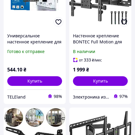
Универсальное
Настенное крепление
настенное крепление для
BONTEC Full Motion для
LED-телевизора (26 55
телевизоров 37-84
Готово к отправке
В наличии
дюймов)VESA: 75x75,
дюймов (до 60 кг, VESA
100x100, 200x200, 400x400
600x400)
333
от
₴
/мес
544
.10
₴
1 999
₴
Купить
Купить
98%
97%
TELEland
Электроника из Европы