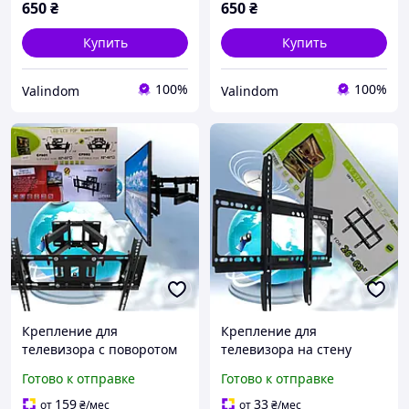
650
₴
650
₴
Купить
Купить
100%
100%
Valindom
Valindom
Крепление для
Крепление для
телевизора с поворотом
телевизора на стену
CP502 32-65* настенный
V40/RT-4739/26-63
Готово к отправке
Готово к отправке
кронштейн для
дюймов / Кронштейн
телевизора до 50кг
Держатель для ТВ
159
33
от
₴
/мес
от
₴
/мес