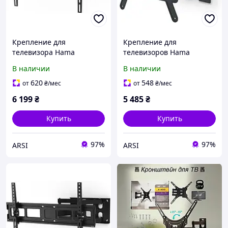
Крепление для
Крепление для
телевизора Hama
телевизоров Hama
Кронштейн LCD/LED Vesa
FullMotion Ultra Slim
В наличии
В наличии
600x400 FullMotion Scissor
LCD/LED Vesa 400x400
Arms (118126)
(118060)
620
548
от
₴
/мес
от
₴
/мес
6 199
₴
5 485
₴
Купить
Купить
97%
97%
ARSI
ARSI