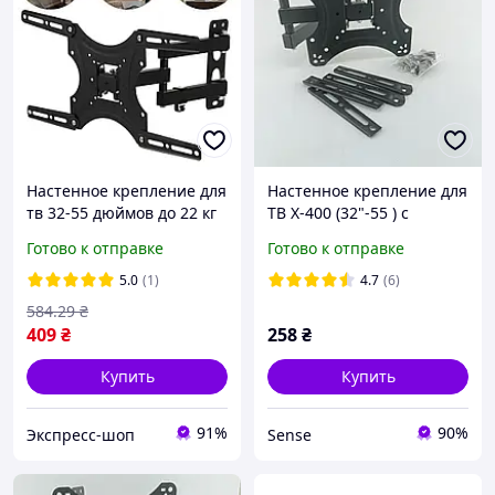
Настенное крепление для
Настенное крепление для
тв 32-55 дюймов до 22 кг
ТВ X-400 (32"-55 ) с
X-400 / Кронштейн для
поворотом и наклоном
Готово к отправке
Готово к отправке
телевизора с поворотом
SN27
5.0
(1)
4.7
(6)
584
.29
₴
409
₴
258
₴
Купить
Купить
91%
90%
Экспресс-шоп
Sense