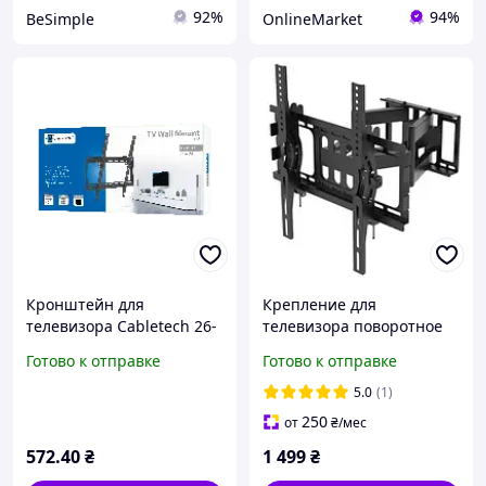
92%
94%
BeSimple
OnlineMarket
Кронштейн для
Крепление для
телевизора Cabletech 26-
телевизора поворотное
55" UCH0154 до 400x400 |
26-58 Кронштейн,
Готово к отправке
Готово к отправке
Настенное крепление
Держатель для ТВ
5.0
(1)
250
от
₴
/мес
572
.40
₴
1 499
₴