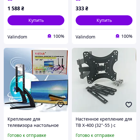
1 588
₴
333
₴
Купить
Купить
100%
100%
Valindom
Valindom
Крепление для
Настенное крепление для
телевизора настольное
ТВ X-400 (32"-55 ) с
универсальное D701 /ART
поворотом и наклоном
Готово к отправке
Готово к отправке
8010/ 14-42 дюймов/
OM227