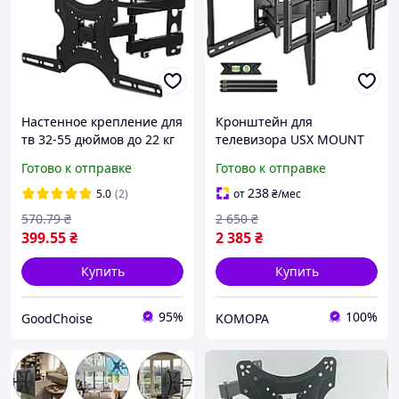
Настенное крепление для
Кронштейн для
тв 32-55 дюймов до 22 кг
телевизора USX MOUNT
X-400 / Кронштейн для
XML025-03 37 90".
Готово к отправке
Готово к отправке
телевизора с поворотом
Поворотное настенное
крепление, до 68 кг, VESA
238
5.0
(2)
от
₴
/мес
600x400
570
.79
₴
2 650
₴
399
.55
₴
2 385
₴
Купить
Купить
95%
100%
GoodChoise
KOMOPA