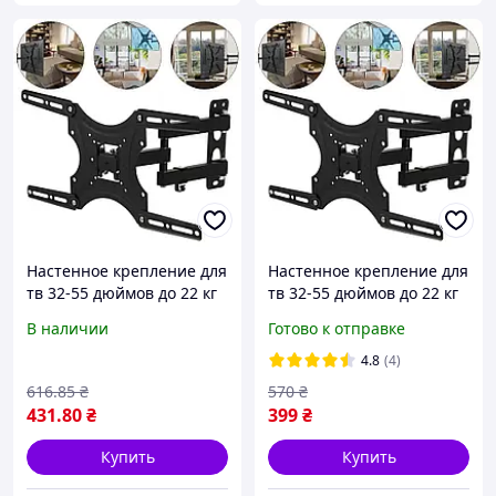
Настенное крепление для
Настенное крепление для
тв 32-55 дюймов до 22 кг
тв 32-55 дюймов до 22 кг
X-400 / Крепление для
X-400, Черный /
В наличии
Готово к отправке
телевизора с поворотом
Кронштейн для
телевизора с поворотом
4.8
(4)
616
.85
₴
570
₴
431
.80
₴
399
₴
Купить
Купить