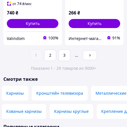
Кронштейн Держатель
74
от
₴
/мес
для ТВ
740
₴
266
₴
Купить
Купить
100%
91%
Valindom
Интернет-магазин товаров для дома "OptMisto"
1
2
3
...
Показано 1 - 29 товаров из 9000+
Смотри также
Карнизы
Кронштейн телевизора
Металлические
Кованые карнизы
Карнизы круглые
Крепление д
Популярные категории