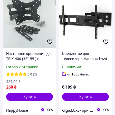
Настенное крепление для
Крепление для
ТВ X-400 (32"-55 ) с
телевизора Hama Uchwyt
поворотом и наклоном
LCD/LED Vesa 600x400
Готово к отправке
В наличии
HP227
FullMotion Scissor Arms
(118126)
1033
5.0
(2)
от
₴
/мес
325
.60
₴
260
₴
6 199
₴
Купить
Купить
90%
90%
HappyHouse
Giga.LUXE- оригинальная техника