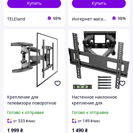
Купить
Купить
98%
98%
TELEland
Интернет-магазин «Gadgetarium»
Крепление для
Настенное наклонное
телевизора поворотное
крепление для
55-85 Кронштейн,
телевизора 23 70 дюймов
Готово к отправке
Готово к отправке
Держатель для ТВ
Bontec MF400EU-v03-1
Поворотный кронштейн
333
149
от
₴
/мес
от
₴
/мес
до 45 кг
1 999
₴
1 490
₴