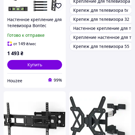
Крепление для телевизора 7
Крепеж для телевизора tv
Крепеж для телевизора 32
Настенное крепление для
телевизора Bontec
Настенное крепление для те
поворотное наклонное до
Готово к отправке
Крепление настенное для те
45 кг для экранов 23-70
дюймов VESA 400x400
149
от
₴
/мес
Крепеж для телевизора 55
1 493
₴
Купить
99%
Houzee