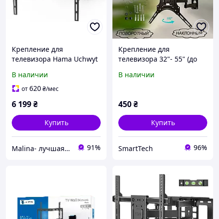
Крепление для
Крепление для
телевизора Hama Uchwyt
телевизора 32"- 55" (до
LCD/LED Vesa 600x400
22кг) X-400 / Наклонно-
В наличии
В наличии
FullMotion Scissor Arms
поворотный
(118126)
620
от
₴
/мес
6 199
₴
450
₴
Купить
Купить
91%
96%
Malina- лучшая техника в наличии
SmartTech