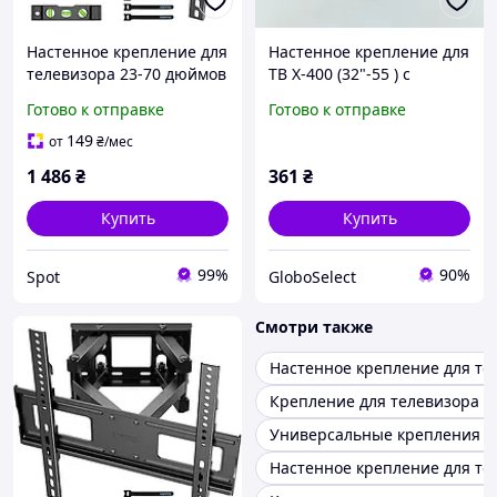
Настенное крепление для
Настенное крепление для
телевизора 23-70 дюймов
ТВ X-400 (32"-55 ) с
поворотное наклонное до
поворотом и наклоном
Готово к отправке
Готово к отправке
45 кг с VESA 400x400 мм
GS227
149
от
₴
/мес
1 486
₴
361
₴
Купить
Купить
99%
90%
Spot
GloboSelect
Смотри также
Настенное крепление для те
Крепление для телевизора 3
Универсальные крепления д
Настенное крепление для те