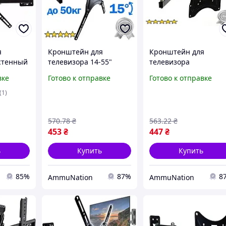
я
Кронштейн для
Кронштейн для
стенный
телевизора 14-55"
телевизора
ержатель
поворотный
поворотный 14-42
вке
Готово к отправке
Готово к отправке
настенный крепеж
дюйма настенное
0x100/10
крепление TV VESA
(1)
200x200.
для ЖК
570
.78
₴
563
.22
₴
453
₴
447
₴
ь
Купить
Купить
85%
87%
8
AmmuNation
AmmuNation