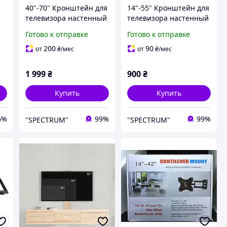
40"-70" Кронштейн для
14"-55" Кронштейн для
телевизора настенный
телевизора настенный
поворотный
поворотный
Готово к отправке
Готово к отправке
кронштейн Brateck
кронштейн Brateck
LPA52-466 Настенное
LDA40-443 Крепления
200
90
от
₴
/мес
от
₴
/мес
выдвижное крепление
для кронштейна тел
для телевизора
1 999
₴
900
₴
Купить
Купить
6%
99%
99%
"SPECTRUM"
"SPECTRUM"