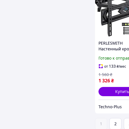
PERLESMITH
Настенный кр
для телевизора
Готово к отпра
поворотное на
настенное кре
133
от
₴
/мес
для 26-70-дюй
1 560
₴
400х400мм
1 326
₴
Купит
Techno-Plus
1
2