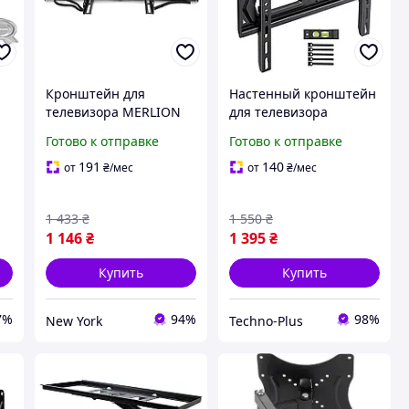
Кронштейн для
Настенный кронштейн
телевизора MERLION
для телевизора
поворотный с
PERLESMITH,
Готово к отправке
Готово к отправке
наклоном 32"-65" до
поворотное наклонное
45кг VESA 600x400mm
настенное крепление
191
140
от
₴
/мес
от
₴
/мес
черный newyork
для 26-70-дюймовых
400х400мм
1 433
₴
1 550
₴
1 146
₴
1 395
₴
Купить
Купить
7%
94%
98%
New York
Techno-Plus