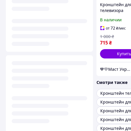
Кронштейн дл
телевизора
поворотный
В наличии
настенный 14-4
универсальны
72
от
₴
/мес
металлический
1 000
₴
для ТВ LCD/LED 
715
₴
HDL-1442
Купит
💙💛Маст Украина 💙💛
Смотри также