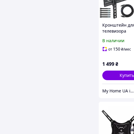
Кронштейн дл
телевизора
поворотный Bo
В наличии
MF400EU-V03 (2
настенное кре
150
от
₴
/мес
для ТВ до 45 кг
400х400
1 499
₴
Купит
My Home UA інтернет магазин товарів для дому