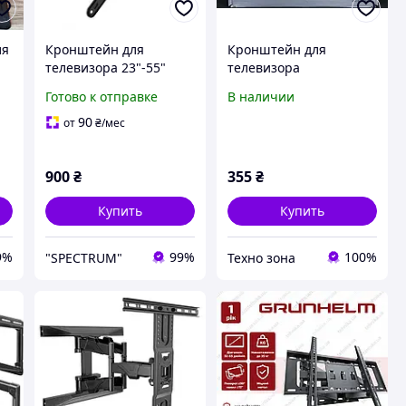
ля
Кронштейн для
Кронштейн для
телевизора 23"-55"
телевизора
ой
настенный
поворотное 13"-43"
Готово к отправке
В наличии
поворотный
HDL-117B Крепление,
кронштейн ITech
крепёж
90
от
₴
/мес
ра
LCD543 Настенное
крепление для тв
900
₴
355
₴
Купить
Купить
9%
99%
100%
"SPECTRUM"
Техно зона