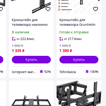
Кронштейн для
Кронштейн для
телевизора наклонно-
телевизора Grunhelm
поворотный P6 45"-75"
настенный
В наличии
Готово к отправке
поворотный
наклонный
222
217
от
₴
/мес
от
₴
/мес
металлический
1 800
₴
1 560
₴
чёрный 32 65 дюймов
1 335
₴
1 300
₴
до 35 кг
Купить
Купить
9%
92%
100%
Інтернет-магазин Khoztovar.com.ua
TehnikaUa