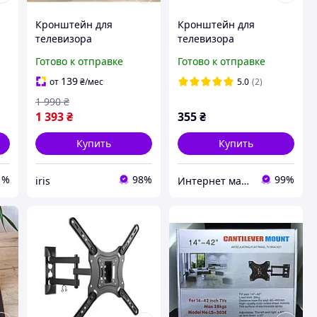
Кронштейн для
Кронштейн для
телевизора
телевизора
поворотный на стену
поворотное 13"-43"
Готово к отправке
Готово к отправке
32-85 дюймов до 60 кг
HDL-117B Крепление,
Крепления к tv на
крепёж
139
от
₴
/мес
5.0
(2)
стену TD-819S для
1 990
₴
плазмы
1 393
₴
355
₴
Купить
Купить
1%
98%
99%
iris
Интернет магазин "Техника"