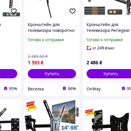
я
Кронштейн для
Кронштейн для
телевизора поворотно-
телевизора Perlegear
ntec
наклонный
поворотный
Готово к отправке
Готово к отправке
3"-70"),
универсальный для
настенный 42-84
пление
настенного монтажа с
дюйма до 60 кг VESA
249
от
₴
/мес
, VESA
регулировкой угла
600x400 черный
2 389
.50
₴
обзора FLAME
1 593
₴
2 486
₴
ь
Купить
Купить
95%
96%
9
Веселка
OnWay