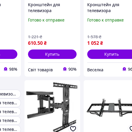
я
Кронштейн для
Кронштейн для
телевизора
телевизора
поворотный
поворотный
Готово к отправке
Готово к отправке
2",
настенный V499 для
наклонный для стен
й
моделей 14-55 дюймов
крепление 14-40
 крепеж
с углом поворота 180
дюймов до 25 кг
1 221
₴
1 578
₴
до 35 кг,
градусов
черный FLAME
610
.50
₴
1 052
₴
ь
Купить
Купить
98%
90%
9
Cвіт товарів
Веселка
Кронштейн телевизора
Кронштейн для телевизора 65
Кронштейн для телевизора поворотный 360 градусов
Кронштейн для телевизора поворотный выдвижной
Кронштейн для телевизора 360 градусов