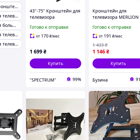
Поворотный кронштейн для телевизора 43
43"-75" Кронштейн для
Кронштейн для
Кронштейн для телевизора вверх вниз
телевизора
телевизора MERLION
поворотный
поворотный с
Кронштейн для большого телевизора
Готово к отправке
Готово к отправке
выдвижной Model P-6
наклоном 32"-65" до
Кронштейн для телевизора с вертикальной регулировкой
Крепление для
45кг VESA 600x400mm
170
191
от
₴
/мес
от
₴
/мес
телевизора
черный buzyna
Кронштейн для телевизора с поворотом
1 433
₴
поворотное
1 699
₴
1 146
₴
Купить
Купить
99%
9
"SPECTRUM"
Бузина