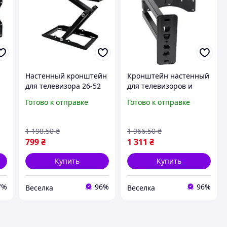
Настенный кронштейн
Кронштейн настенный
для телевизора 26-52
для телевизоров и
дюйма наклонно-
мониторов
Готово к отправке
Готово к отправке
2
поворотный VESA до 35
поворотный
кг с крепежом и
наклонный с
уровнем FLAME
максимальной
1 198
.50
₴
1 966
.50
₴
нагрузкой 35 кг FLAME
799
₴
1 311
₴
Купить
Купить
7%
96%
96%
Веселка
Веселка