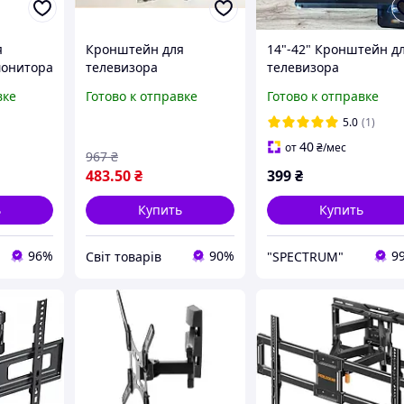
я
Кронштейн для
14"-42" Кронштейн д
монитора
телевизора
телевизора
поворотный 14-42
поворотный Подвесн
вке
Готово к отправке
Готово к отправке
дюйма настенный
кронштейн для
5
крепеж для удобного
телевизора на стену
5.0
(1)
просмотра дома
Кронштейн телевизо
40
от
₴
/мес
967
₴
483
.50
₴
399
₴
AME
ь
Купить
Купить
96%
90%
9
Cвіт товарів
"SPECTRUM"