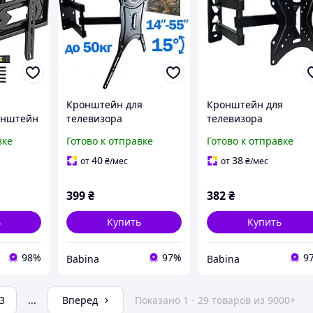
Кронштейн для
Кронштейн для
онштейн
телевизора
телевизора
,
поворотный
поворотный
вке
Готово к отправке
Готово к отправке
клонное
диагональ14-55 №HDL-
диагональ14-42 CP30
пление
117B-2
40
38
от
₴
/мес
от
₴
/мес
мовых
399
₴
382
₴
ь
Купить
Купить
98%
97%
9
Babina
Babina
3
...
Вперед
Показано 1 - 29 товаров из 9000+