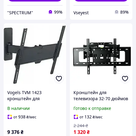
99%
89%
"SPECTRUM"
Vseyest
Vogels TVM 1423
Кронштейн для
кронштейн для
телевизора 32-70 дюймов
телевизора 32-65 дюймов
до 50 кг поворотный
В наличии
Готово к отправке
поворотный
настенный черный PT003
938
132
от
₴
/мес
от
₴
/мес
2 244
₴
9 376
₴
1 320
₴