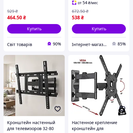
места и надежной
регулировкой угла обзора
54
от
₴
/мес
установки
929
₴
672
.50
₴
464
.50
₴
538
₴
Купить
Купить
90%
85%
Cвіт товарів
Інтернет-магазин SALE TOOLS
Кронштейн настенный
Настенное крепление
для телевизоров 32-80
кронштейн для