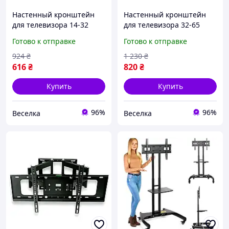
Настенный кронштейн
Настенный кронштейн
для телевизора 14-32
для телевизора 32-65
дюйма с наклоном 15° и
дюймов с наклоном до 15
Готово к отправке
Готово к отправке
поворотом 180° до 30 кг
градусов максимальная
FLAME
нагрузка 50 кг FLAME
924
₴
1 230
₴
616
₴
820
₴
Купить
Купить
96%
96%
Веселка
Веселка