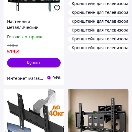
Кронштейн для телевизора 
Кронштейн для телевизора 
Кронштейн для телевизора 
Настенный
металлический
Кронштейн для телевизора 
кронштейн для
Готово к отправке
Кронштейн для телевизора 
телевизора 32-70 дюймов
/ Фиксированное
719
₴
Кронштейн для телевизора 
крепление для плазмы с
519
₴
нагрузкой до 40 кг
Купить
94%
Интернет магазин Slando