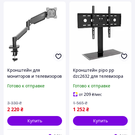
Кронштейн для
Кронштейн pipo pp
мониторов и телевизоров
dzc2632 для телевизора
13-32 дюйма поворотный
32 40 55 дюймов до 60 кг
Готово к отправке
Готово к отправке
наклонный с
без наклона черный
регулировкой угла обзора
buzyna
209
от
₴
/мес
FLAME
3 330
₴
1 565
₴
2 220
₴
1 252
₴
Купить
Купить