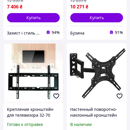
12 590
₴
12 839
₴
7 406
₴
10 271
₴
Купить
Купить
94%
91%
Захист і стиль — в одному магазині
Бузина
Крепление кронштейн
Настенный поворотно-
для телевизора 32-70
наклонный кронштейн
дюймов настенный
для телевизоров 32-55
Готово к отправке
В наличии
черный для экономии
дюймов X-400 с