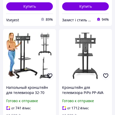
Купить
Купить
89%
94%
Vseyest
Захист і стиль — в одному магазині
Напольный кронштейн
Кронштейн для
для телевизора 32-70
телевизора PiPo PP-AVA
дюймов нагрузка до 45 5
1500 32-65 дюймов до 45
Готово к отправке
Готово к отправке
кг для дома черный North
кг угол наклона ±15°
Bayou МС0613
черный buzyna
741
1712
от
₴
/мес
от
₴
/мес