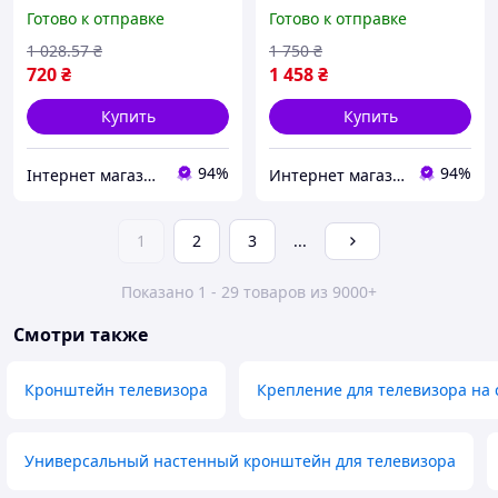
дюймов, черный /
телевизора 32-55 дюймов
Готово к отправке
Готово к отправке
Крепление ТВ /
металлический черный /
Настенный держатель
Наклонно-поворотный
1 028
.57
₴
1 750
₴
держатель до 31.8 кг
720
₴
1 458
₴
Купить
Купить
94%
94%
Інтернет магазин Сенс
Интернет магазин Slando
1
2
3
...
Показано 1 - 29 товаров из 9000+
Смотри также
Кронштейн телевизора
Крепление для телевизора на 
Универсальный настенный кронштейн для телевизора