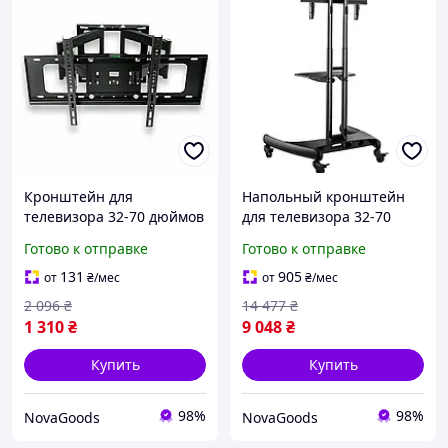
Кронштейн для
Напольный кронштейн
телевизора 32-70 дюймов
для телевизора 32-70
до 50 кг поворотный
дюймов нагрузка 45 5 кг
Готово к отправке
Готово к отправке
настенный из стали
для дома черный GN-
модель PT003 черный
8750
131
905
от
₴
/мес
от
₴
/мес
2 096
₴
14 477
₴
1 310
₴
9 048
₴
Купить
Купить
98%
98%
NovaGoods
NovaGoods