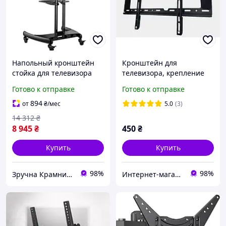
Напольный кронштейн
Кронштейн для
стойка для телевизора
телевизора, крепление
32-70 дюймов нагрузка до
на стену 32-70 дюймов
Готово к отправке
Готово к отправке
45 5 кг черный MK-4712
894
от
₴
/мес
5.0
(3)
14 312
₴
8 945
₴
450
₴
Купить
Купить
98%
98%
Зручна Крамниця
Интернет-магазин «Gadgetarium»