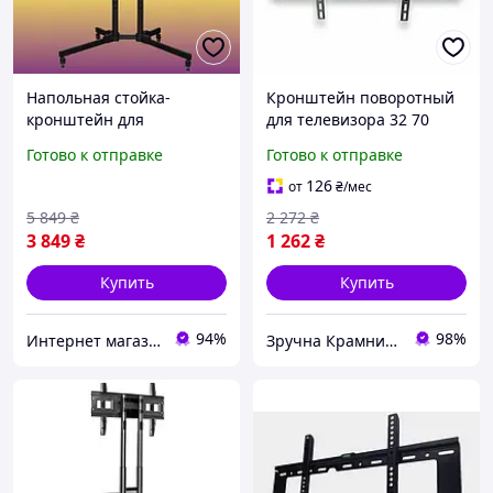
Напольная стойка-
Кронштейн поворотный
кронштейн для
для телевизора 32 70
телевизора 32-70 дюймов
дюймов максимальная
Готово к отправке
Готово к отправке
на колесах / Мобильное
нагрузка 50 кг настенное
крепление до 27 кг для
крепление черный RK-
126
от
₴
/мес
презентаций
2447
5 849
₴
2 272
₴
3 849
₴
1 262
₴
Купить
Купить
94%
98%
Интернет магазин Slando
Зручна Крамниця