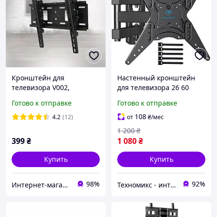
Кронштейн для
Настенный кронштейн
телевизора V002,
для телевизора 26 60
крепление на стену от 32
дюймов PERLESMITH
Готово к отправке
Готово к отправке
до 55 дюймов с
psmfk1 нагрузки до 32 кг
регулировкой угла
VESA 400x400 мм
108
4.2
(12)
от
₴
/мес
наклона
1 200
₴
399
₴
1 080
₴
Купить
Купить
98%
92%
Интернет-магазин «Gadgetarium»
Техномикс - интернет - магазин качественной техники, электроники и других товаров для дома и работы