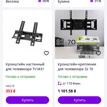
96%
91%
Веселка
Бузина
Кронштейн настенный
Кронштейн-крепление
для телевизора TV M31
для телевизора 32 70
универсальное
дюймов CP502 с
Готово к отправке
Готово к отправке
крепление 14 32 дюйма
поворотом и наклоном
buzyna
5070, настенный
110
от
₴
/мес
442
₴
держатель
353
₴
1 101
.58
₴
Купить
Купить