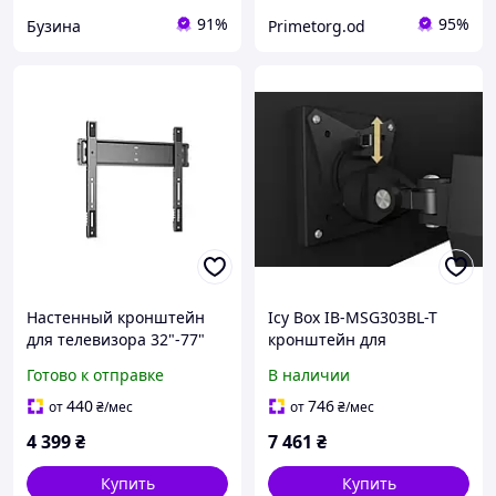
91%
95%
Бузина
Primetorg.od
Настенный кронштейн
Icy Box IB-MSG303BL-T
для телевизора 32"-77"
кронштейн для
дюймов Vogels TVM 5505
телевизоров до 32
Готово к отправке
В наличии
Фиксированный
дюймов USB-хаб RGB
кронштейн для тв
440
746
от
₴
/мес
от
₴
/мес
4 399
₴
7 461
₴
Купить
Купить