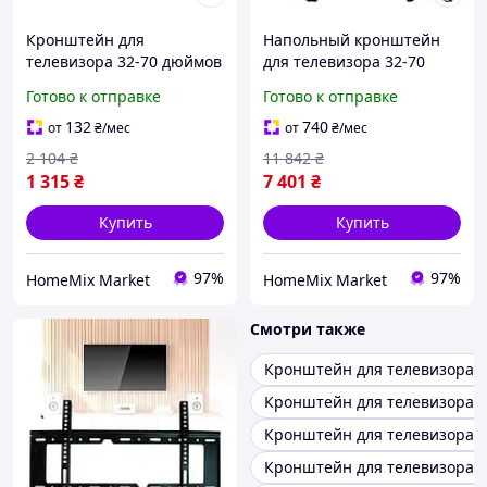
Кронштейн для
Напольный кронштейн
телевизора 32-70 дюймов
для телевизора 32-70
50 кг поворотный
дюймов нагрузка до 45 5
Готово к отправке
Готово к отправке
настенный черный PT003
кг для ЖК и плазмы
черный
132
740
от
₴
/мес
от
₴
/мес
2 104
₴
11 842
₴
1 315
₴
7 401
₴
Купить
Купить
97%
97%
HomeMix Market
HomeMix Market
Смотри также
Кронштейн для телевизора 
Кронштейн для телевизора 
Кронштейн для телевизора 
Кронштейн для телевизора 