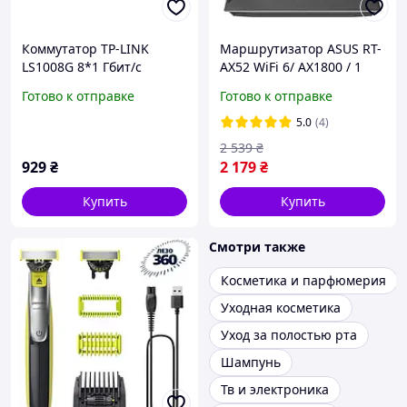
Коммутатор TP-LINK
Маршрутизатор ASUS RT-
LS1008G 8*1 Гбит/с
AX52 WiFi 6/ AX1800 / 1
Гбит/с/ поддержка
Готово к отправке
Готово к отправке
технологии MESH
5.0
(4)
2 539
₴
929
₴
2 179
₴
Купить
Купить
Смотри также
Косметика и парфюмерия
Уходная косметика
Уход за полостью рта
Шампунь
Тв и электроника