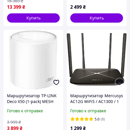
16 369
₴
13 399
₴
2 499
₴
Купить
Купить
Маршрутизатор TP-LINK
Маршрутизатор Mercusys
Deco X50 (1-pack) MESH
AC12G WiFi5 / AC1300 / 1
система WiFi6 / AX3000 / 1
Гбит/с / 2*2*2MIMO
Готово к отправке
Готово к отправке
Гбит/с / дом 1-3 спальни
5.0
(8)
3 999
₴
3 899
₴
1 299
₴