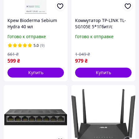
Крем Bioderma Sebium
Коммутатор TP-LINK TL-
Hydra 40 мл
SG105E 5*1Гбит/с
(3401348840421)
Готово к отправке
Готово к отправке
5.0
(9)
661
₴
1 049
₴
599
₴
979
₴
Купить
Купить