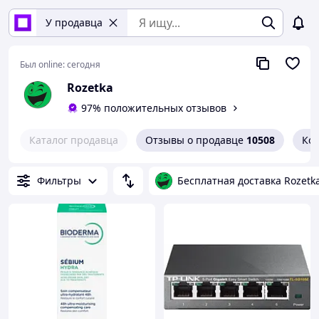
У продавца
Был online:
сегодня
Rozetka
97% положительных отзывов
Каталог продавца
Отзывы о продавце
10508
Ко
Фильтры
Бесплатная доставка Rozetk