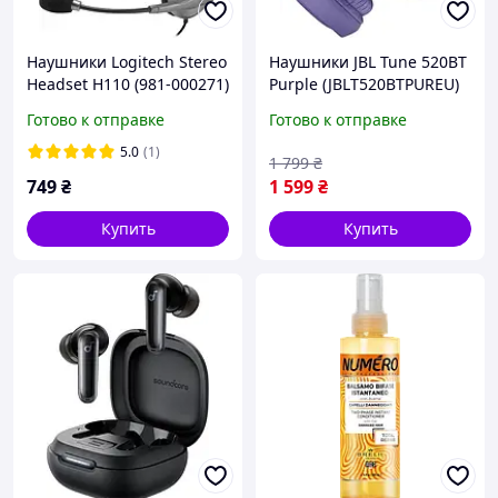
Наушники Logitech Stereo
Наушники JBL Tune 520BT
Headset H110 (981-000271)
Purple (JBLT520BTPUREU)
Готово к отправке
Готово к отправке
5.0
(1)
1 799
₴
749
₴
1 599
₴
Купить
Купить