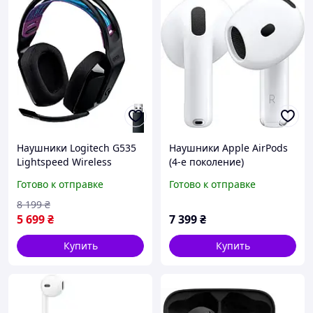
Наушники Logitech G535
Наушники Apple AirPods
Lightspeed Wireless
(4-е поколение)
Gaming Headset Black
(MXP63ZE/A)
Готово к отправке
Готово к отправке
(981-000972)
8 199
₴
5 699
₴
7 399
₴
Купить
Купить