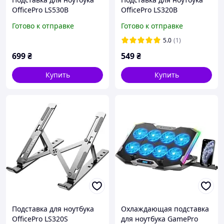
OfficePro LS530B
OfficePro LS320B
Aluminum alloy Black
Aluminum alloy Black
Готово к отправке
Готово к отправке
5.0
(1)
699
₴
549
₴
Купить
Купить
Подставка для ноутбука
Охлаждающая подставка
OfficePro LS320S
для ноутбука GamePro