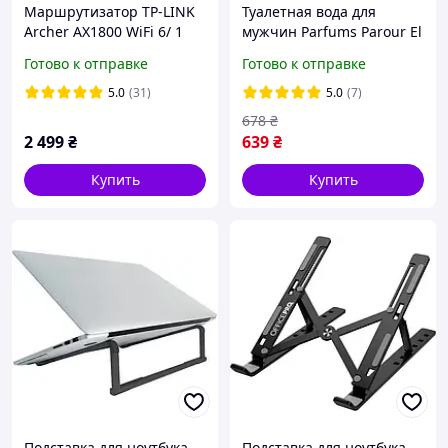
Маршрутизатор TP-LINK
Туалетная вода для
Archer AX1800 WiFi 6/ 1
мужчин Parfums Parour El
Гбит/с/ поддержка
Paso 100 мл (MM321591)
Готово к отправке
Готово к отправке
технологии OneMESH
(3610400000332/37361001
131)
5.0
(31)
5.0
(7)
678
₴
2 499
₴
639
₴
Купить
Купить
Подставка для ноутбука
Подставка для ноутбука