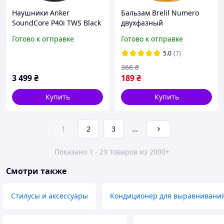
Наушники Anker
Бальзам Brelil Numero
SoundCore P40i TWS Black
двухфазный
(A3955G11)
моментального действия
Готово к отправке
Готово к отправке
с овсом 200 мл
(8011935069903)
5.0
(7)
366
₴
3 499
₴
189
₴
Купить
Купить
1
2
3
...
Показано 1 - 29 товаров из 2000+
Смотри также
Стилусы и аксессуары
Кондиционер для выравнивания