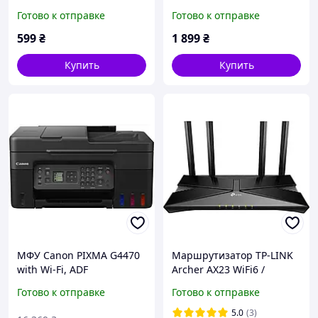
Aluminum alloy Silver
CP870 Black
Готово к отправке
Готово к отправке
599
₴
1 899
₴
Купить
Купить
МФУ Canon PIXMA G4470
Маршрутизатор TP-LINK
with Wi-Fi, ADF
Archer AX23 WiFi6 /
(5807C009AA)
AX1800 / 1 Гбит/с /
Готово к отправке
Готово к отправке
Поддержка технологии
OneMESH
5.0
(3)