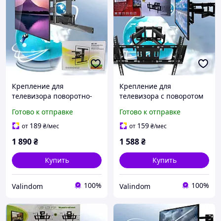
Крепление для
Крепление для
телевизора поворотно-
телевизора с поворотом
наклонное 45-75* V-Star
CP502 32-65* настенный
Готово к отправке
Готово к отправке
P6-настенный кронштейн
кронштейн для
для телевизора до 45кг
телевизора до 50кг
189
159
от
₴
/мес
от
₴
/мес
1 890
₴
1 588
₴
Купить
Купить
100%
100%
Valindom
Valindom