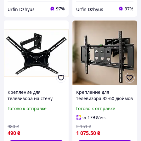
97%
97%
Urfin Dzhyus
Urfin Dzhyus
Крепление для
Крепление для
телевизора на стену
телевизора 32-60 дюймов
поворотное для моделей
наклонно-поворотное для
Готово к отправке
Готово к отправке
от 14 до 55 дюймов с VESA
удобного просмотра в
50x50 200x200
доме офисе
179
от
₴
/мес
980
₴
2 151
₴
490
₴
1 075
.50
₴