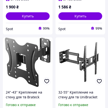
дюйма до 60 кг черный
дюймов VESA
1 900
₴
1 586
₴
Купить
Купить
99%
99%
Spot
Spot
24"-43" Крепление на
32-55" Крепление на
стену для тв Brateck
стену для тв UniBracket
KLA27-221 Поворотное
BZ21-43 Поворотные
Готово к отправке
Готово к отправке
крепление для
кронштейны для