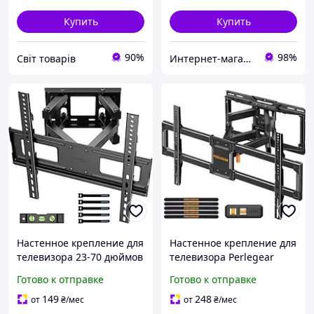
Купить
Купить
90%
98%
Cвіт товарів
Интернет-магазин «Gadgetarium»
Настенное крепление для
Настенное крепление для
телевизора 23-70 дюймов
телевизора Perlegear
поворотное наклонное до
PGLFK1 42-84 дюйма 60 кг
Готово к отправке
Готово к отправке
45 кг с VESA 400x400 мм
наклонно-поворотное
черное VESA 600x400 мм
149
248
от
₴
/мес
от
₴
/мес