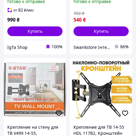
Готово к отправке
Готово к отправке
диагональю 10''-26
держатель для плазмы
дюймов MD2463-03
монитора до 35 кг [159
82
от
₴
/мес
702
₴
990
₴
540
₴
Купить
Купить
100%
86%
IgTa Shop
Swankstore Інтернет магазин
Крепление на стену для
Крепление для ТВ 14-55
ТВ V499 14-55,
HDL 117B2, Кронштейн