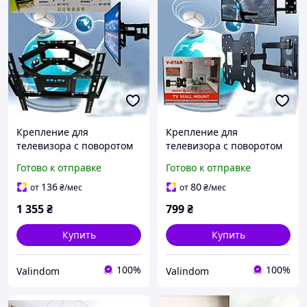
Крепление для
Крепление для
телевизора с поворотом
телевизора с поворотом
40-85"CP-502-2
и наклоном14-55* V-star
Готово к отправке
Готово к отправке
настенный кронштейн
V499 -настенный
для телевизора до 50кг
кронштейн для
136
80
от
₴
/мес
от
₴
/мес
телевизора 31.8 кг
1 355
₴
799
₴
Купить
Купить
100%
100%
Valindom
Valindom