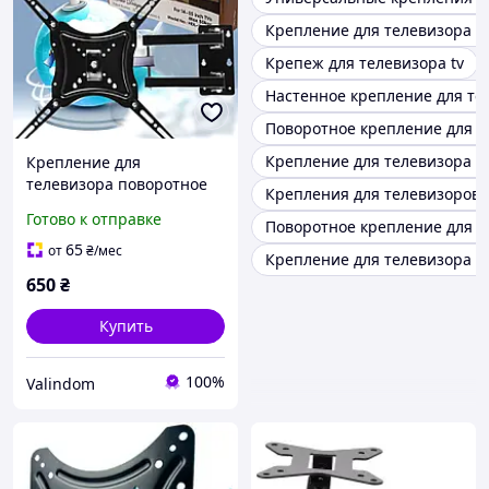
Крепление для телевизора н
Крепеж для телевизора tv
Настенное крепление для те
Поворотное крепление для т
Крепление для телевизора б
Крепление для
телевизора поворотное
Крепления для телевизоров d
регулируемое на стену
Готово к отправке
Поворотное крепление для т
HDL-117B-2/ 6896/14"-55"
дюймов/ Кронштейн для
65
от
₴
/мес
Крепление для телевизора н
ТВ
650
₴
Купить
100%
Valindom