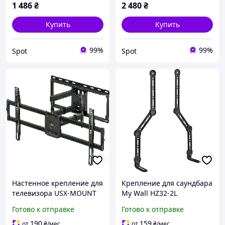
1 486
₴
2 480
₴
Купить
Купить
99%
99%
Spot
Spot
Настенное крепление для
Крепление для саундбара
телевизора USX-MOUNT
My Wall HZ32-2L
XML008-1K-03
настенное поворотное с
Готово к отправке
Готово к отправке
поворотный кронштейн
наклоном черное до 15 кг
для телевизоров 47-84
для телевизоров до 90
190
159
от
₴
/мес
от
₴
/мес