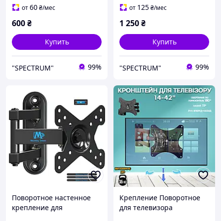
телевизора
телевизора
60
125
от
₴
/мес
от
₴
/мес
600
₴
1 250
₴
Купить
Купить
99%
99%
"SPECTRUM"
"SPECTRUM"
Поворотное настенное
Крепление Поворотное
крепление для
для телевизора
телевизоров с
телевизоров V-Star 14-42"