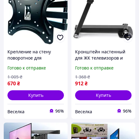
Крепление на стену
Кронштейн настенный
поворотное для
для ЖК телевизоров и
телевизоров и мониторов
мониторов крепление с
Готово к отправке
Готово к отправке
14-42 дюйма с
поворотным механизмом
регулировкой угла
для удобного просмотра
1 005
₴
1 368
₴
просмотра FLAME
FLAME
670
₴
912
₴
Купить
Купить
96%
96%
Веселка
Веселка