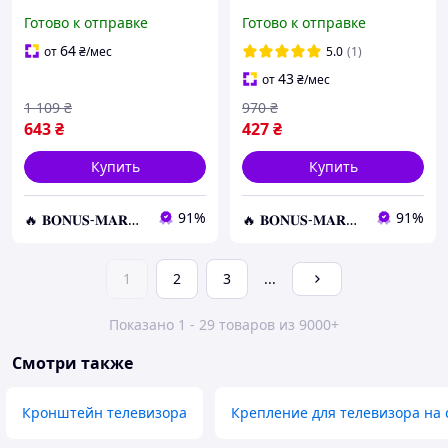
Кронштейн для
для Телевизора
Готово к отправке
Готово к отправке
телевизора, Поворотный
Наклонно-Поворотный
кронштейн для ТВ
64
от
₴
/мес
5.0
(1)
43
от
₴
/мес
1 109
₴
970
₴
643
₴
427
₴
Купить
Купить
91%
91%
🔥 𝐁𝐎𝐍𝐔𝐒-𝐌𝐀𝐑𝐊𝐄𝐓 🔥 – Трендовые товары по лучшим ценам
🔥 𝐁𝐎𝐍𝐔𝐒-𝐌𝐀𝐑𝐊𝐄𝐓 🔥 – Трендовые товары по лучшим ценам
1
2
3
...
Показано 1 - 29 товаров из 9000+
Смотри также
Кронштейн телевизора
Крепление для телевизора на 