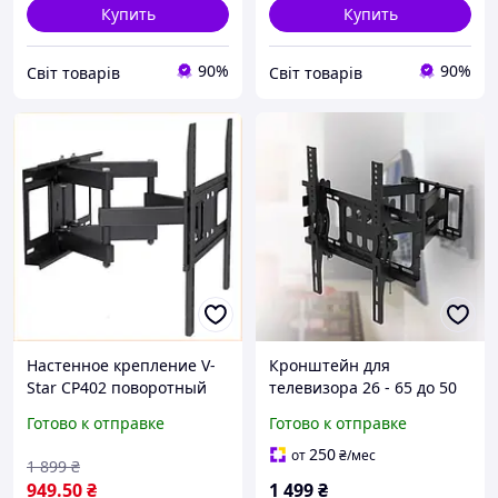
Купить
Купить
90%
90%
Cвіт товарів
Cвіт товарів
Настенное крепление V-
Кронштейн для
Star CP402 поворотный
телевизора 26 - 65 до 50
кронштейн для
кг с поворотом на 120°
Готово к отправке
Готово к отправке
телевизоров 26-55
Настенное крепление для
дюймов удобное
ТВ M-55
250
от
₴
/мес
1 899
₴
решение для монтажа
949
.50
₴
1 499
₴