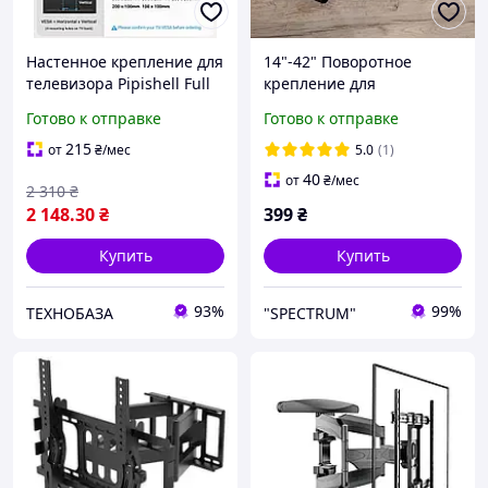
Настенное крепление для
14"-42" Поворотное
телевизора Pipishell Full
крепление для
Motion, 26 74 , VESA
телевизора телевизоров
Готово к отправке
Готово к отправке
400×400, до 45 кг,
Кронштейн для
поворотное
телевизора на кухню
215
от
₴
/мес
5.0
(1)
поворотный Кронштейн
40
от
₴
/мес
2 310
₴
2 148
.30
₴
399
₴
Купить
Купить
93%
99%
ТЕХНОБАЗА
"SPECTRUM"