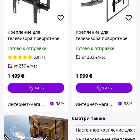
Крепление для
Крепление для
телевизора поворотное
телевизора поворотное
26-58 Кронштейн,
55-85 Кронштейн,
Готово к отправке
Готово к отправке
Держатель для ТВ
Держатель для ТВ
333
5.0
(1)
от
₴
/мес
250
от
₴
/мес
1 499
₴
1 999
₴
Купить
Купить
98%
98%
Интернет-магазин «Gadgetarium»
Интернет-магазин «Gadgetarium»
Смотри также
Настенное крепление для те
Универсальные крепления д