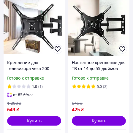
Крепление для
Настенное крепление для
телевизора vesa 200
ТВ от 14 до 55 дюймов
компактный кронштейн
Поворотный кронштейн
Готово к отправке
Готово к отправке
регулировка расстояния
для телевизора HDL-117B-
настенный держатель
2
1.0
(1)
5.0
(2)
117B для ТВ
65
от
₴
/мес
1 298
₴
545
₴
649
₴
425
₴
Купить
Купить