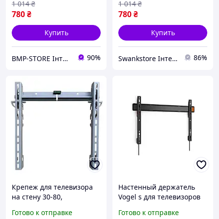
настенный
настенный [80
1 014
₴
1 014
₴
780
₴
780
₴
Купить
Купить
90%
86%
BMP-STORE Інтернет магазин
Swankstore Інтернет магазин
Крепеж для телевизора
Настенный держатель
на стену 30-80,
Vogel s для телевизоров
Кронштейн для
32 55|, до 50 кг, VESA
Готово к отправке
Готово к отправке
телевизора с
совместимый