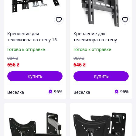
Крепление для
Крепление для
телевизора на стену 15-
телевизора на стену
42 дюйма с наклоном до
металлическое
Готово к отправке
Готово к отправке
40 кг для дома и офиса
фиксированное для
FLAME
экранов 15-42 дюйма с
984
₴
969
₴
минимальным
656
₴
646
₴
расстоянием 25 мм FLAME
Купить
Купить
96%
96%
Веселка
Веселка