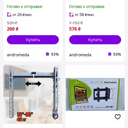
Кронштейн телевизора,
крепления для
Готово к отправке
Готово к отправке
Кронштейн для tv на
телевизора, Крепление
стену JI-86
тв Кронштейн тв SO-64
26
58
от
₴
/мес
от
₴
/мес
520
₴
1 152
₴
260
₴
576
₴
Купить
Купить
93%
93%
andromeda
andromeda