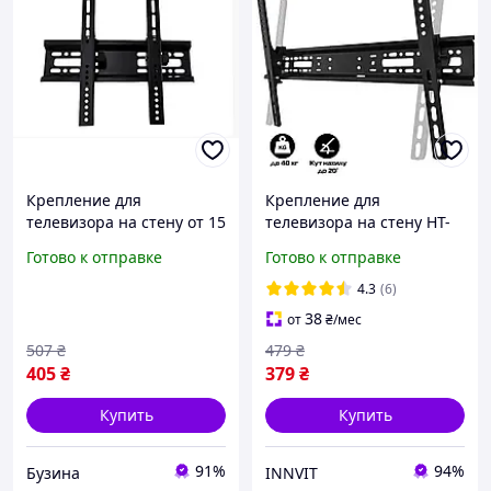
Крепление для
Крепление для
телевизора на стену от 15
телевизора на стену HT-
до 42 дюймов buzyna
003 32"-70", кронштейн
Готово к отправке
Готово к отправке
для монитора ТВ 8004
4.3
(6)
38
от
₴
/мес
507
₴
479
₴
405
₴
379
₴
Купить
Купить
91%
94%
Бузина
INNVIT