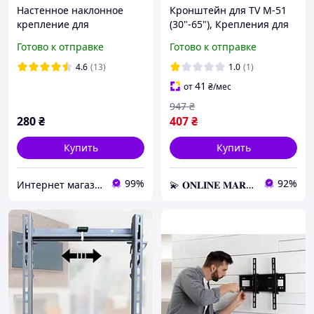
Настенное наклонное
Кронштейн для TV M-51
крепление для
(30"-65"), Крепления для
телевизора на стену
телевизора, ТВ
Готово к отправке
Готово к отправке
14"-42" Черный
крепление на стену
кронштейн Крепеж ТВ
4.6
(13)
1.0
(1)
41
от
₴
/мес
947
₴
280
₴
407
₴
Купить
Купить
99%
92%
Интернет магазин "Техника"
💫 𝐎𝐍𝐋𝐈𝐍𝐄 𝐌𝐀𝐑𝐊𝐄𝐓 💫 – Актуальные товары по самым выгодным ценам!