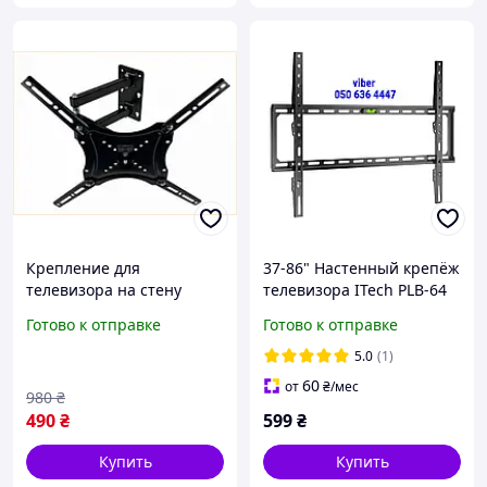
Крепление для
37-86" Настенный крепёж
телевизора на стену
телевизора ITech PLB-64
поворотное для моделей
Кронштейн для плазмы
Готово к отправке
Готово к отправке
от 14 до 55 дюймов с VESA
Крепление для
50x50 200x200
телевизора на стену
5.0
(1)
60
от
₴
/мес
980
₴
490
₴
599
₴
Купить
Купить