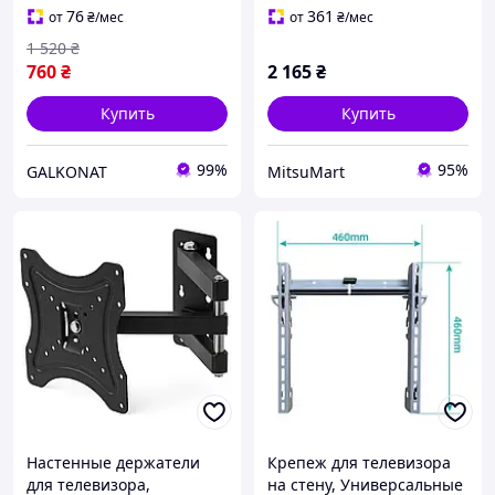
вертикальной
76
361
от
₴
/мес
от
₴
/мес
регулировкой GF-57
1 520
₴
760
₴
2 165
₴
Купить
Купить
99%
95%
GALKONAT
MitsuMart
Настенные держатели
Крепеж для телевизора
для телевизора,
на стену, Универсальные