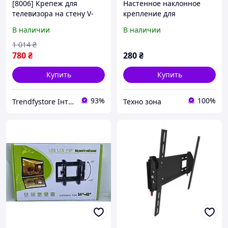
[8006] Крепеж для
Настенное наклонное
телевизора на стену V-
крепление для
Star 30-80" до 40 кг Серый
телевизора на стену
В наличии
В наличии
кронштейн для
14"-42" Черный
телевизора плазмы
кронштейн Крепеж ТВ
1 014
₴
настен
780
₴
280
₴
Купить
Купить
93%
100%
Trendfystore Інтерент магазин
Техно зона