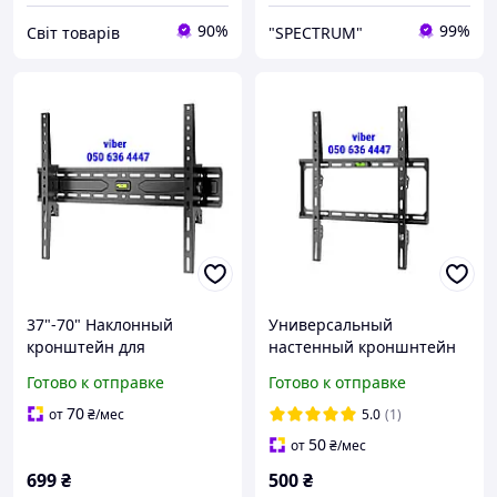
90%
99%
Cвіт товарів
"SPECTRUM"
37"-70" Наклонный
Универсальный
кронштейн для
настенный кроншнтейн
телевизора ITech PLB3
для тв 32"-55" UniBracket
Готово к отправке
Готово к отправке
Крепление для
BZ02-41 Крепление для
телевизора на стену с
телевизора на стену 55
70
от
₴
/мес
5.0
(1)
регулировкой Настенный
50
от
₴
/мес
кронштейн для ТВ
699
₴
500
₴