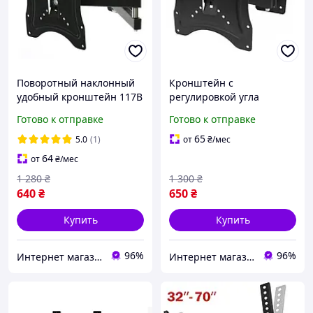
Поворотный наклонный
Кронштейн с
удобный кронштейн 117В
регулировкой угла
универсальное
наклона крепление для
Готово к отправке
Готово к отправке
крепление для
LED телевизора на стену
телевизора TV на стену
vesa 200x200 до 35 кг
65
5.0
(1)
от
₴
/мес
200х200
64
от
₴
/мес
1 280
₴
1 300
₴
640
₴
650
₴
Купить
Купить
96%
96%
Интернет магазин «Smart Life»
Интернет магазин «Smart Life»