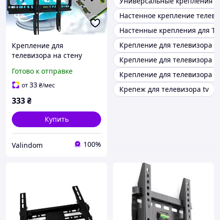
Универсальные крепления д
Настенное крепление телев
Настенные крепления для ТВ
Крепление для телевизора на
Крепление для
телевизора на стену
Крепление для телевизора н
V40/RT-4739/26-63
Готово к отправке
Крепление для телевизора 4
дюймов / Кронштейн
Держатель для ТВ
33
от
₴
/мес
Крепеж для телевизора tv
333
₴
Купить
100%
Valindom