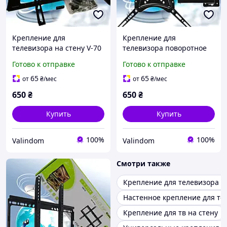
Крепление для
Крепление для
телевизора на стену V-70
телевизора поворотное
ART-5071 /32-70 дюймов/
регулируемое на стену
Готово к отправке
Готово к отправке
Кронштейн Держатель
HDL-117B-2/ 6896/14"-55"
для ТВ
дюймов/ Кронштейн для
65
65
от
₴
/мес
от
₴
/мес
ТВ
650
₴
650
₴
Купить
Купить
100%
100%
Valindom
Valindom
Смотри также
Крепление для телевизора н
Настенное крепление для те
Крепление для тв на стену