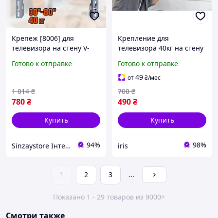
Крепеж [8006] для
Крепление для
телевизора на стену V-
телевизора 40кг на стену
Star 30-80" до 40 кг Серый
ht-001 15-42 Настенное
Готово к отправке
Готово к отправке
кронштейн для
крепление монитора
телевизора плазмы
Кронштейны для
49
от
₴
/мес
настен
телевизоров фи
1 014
₴
700
₴
780
₴
490
₴
Купить
Купить
94%
98%
Sinzaystore Інтернет магазин
iris
1
2
3
...
Показано 1 - 29 товаров из 9000+
Смотри также