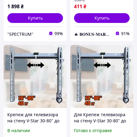
регулировкой
1 898
₴
411
₴
Купить
Купить
99%
91%
"SPECTRUM"
🔥 𝐁𝐎𝐍𝐔𝐒-𝐌𝐀𝐑𝐊𝐄𝐓 🔥 – Трендовые товары по лучшим ценам
Крепеж для телевизора
Для Крепеж телевизора
на стену V-Star 30-80" до
на стену V-Star 30-80" до
40 кг Серый кронштейн
40 кг Серый кронштейн
В наличии
Готово к отправке
для телевизора плазмы
для телевизора плазмы