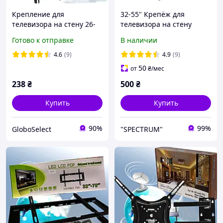
Крепление для
32-55" Крепёж для
телевизора на стену 26-
телевизора на стену
63 дюймов / Кронштейн
Крепление для тв
Готово к отправке
В наличии
Держатель для ТВ GS227
Кронштейны наклонные
для крепления
4.6
(9)
4.9
(9)
телевизоров
50
от
₴
/мес
238
₴
500
₴
Купить
Купить
90%
99%
GloboSelect
"SPECTRUM"