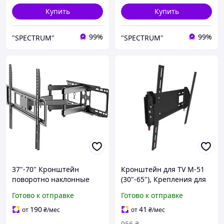
Купить
Купить
99%
99%
"SPECTRUM"
"SPECTRUM"
37"-70" Кронштейн
Кронштейн для TV M-51
поворотно наклонные
(30"-65"), Крепления для
для телевизора
телевизора, ТВ
Готово к отправке
Готово к отправке
UniBracket BZ31-46
крепление на стену
Крепления для
190
41
от
₴
/мес
от
₴
/мес
телевизора на стену с
956
₴