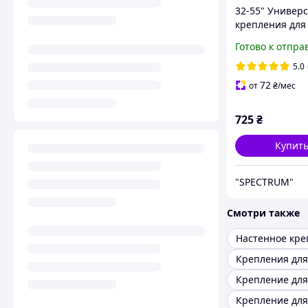
32-55" Универ
крепления для
телевизора ITe
Готово к отпра
Для телевизор
кронштейн на
5.0
Кронштейн для
72
от
₴
/мес
дюйма
725
₴
Купит
"SPECTRUM"
Смотри также