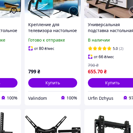
Крепление для
Универсальная
стольное
телевизора настольное
подставка настольна
 D701
универсальное
крепление для
вке
Готово к отправке
В наличии
2
D702/ART 8011/32-75
телевизора настольн
тейн
дюймов/Кронштейн
V-Star D702 32-75
80
от
₴
/мес
5.0
(2)
 ТВ
Держатель для ТВ
кронштейн для тв
66
от
₴
/мес
790
₴
799
₴
655
.70
₴
ь
Купить
Купить
100%
100%
9
Valindom
Urfin Dzhyus