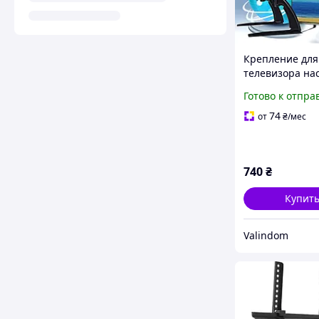
Крепление для
телевизора на
универсальное
Готово к отпра
/ART 8010/ 14-4
дюймов/Кронш
74
от
₴
/мес
Держатель для
740
₴
Купит
Valindom