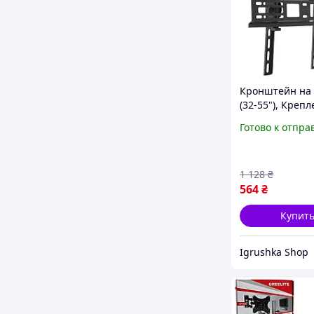
Кронштейн на 
(32-55"), Креп
тв 42 дюйма,
Готово к отпра
Универсально
крепление для
телевизора на 
1 128
₴
RYH
564
₴
Купит
Igrushka Shop