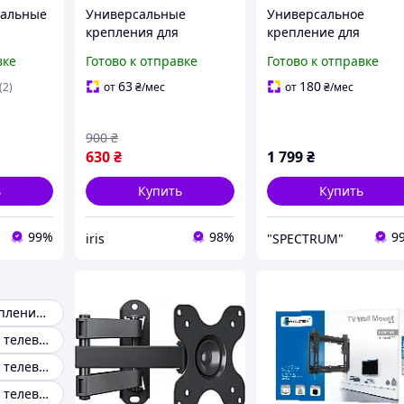
сальные
Универсальные
Универсальное
крепления для
крепление для
ch PB4T
телевизора 50 кг RF-
больших телевизоро
вке
Готово к отправке
Готово к отправке
а
46T 26"-65" для
43"-100" Brateck KL38
клон
телевизора вверх вниз
69T Кронштейн для
63
180
(2)
от
₴
/мес
от
₴
/мес
 тв 55
фиксированные
телевизора с
вертикальной
900
₴
регулировкой
630
₴
1 799
₴
ь
Купить
Купить
99%
98%
9
iris
"SPECTRUM"
Настенное крепление для телевизора 32
Крепления для телевизора 43
Крепление для телевизора 400x400
Крепление для телевизора 75