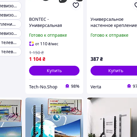
Крепеж для телевизора tv
Крепеж для телевизора 32
BONTEC -
Универсальное
Настенное крепление для телевизоров ht-001
Универсальная
настенное креплени
настенная крепь для
для LED-телевизора (
Крепеж для телевизора 55
Готово к отправке
Готово к отправке
телевизора с
42 дюйма) LP34-22T с
Крепление для телевизора белое
возможностью
регулировкой по
110
от
₴
/мес
поворота и наклона,
вертикали
Крепления для телевизоров digital
1 150
₴
13-30" до 15 кг, VESA
1 104
₴
387
₴
75x75 / 100x100 мм
Купить
Купить
98%
9
Tech-No.Shop
Verta