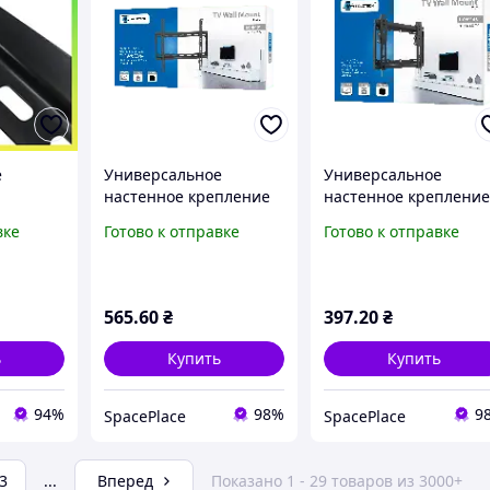
е
Универсальное
Универсальное
настенное крепление
настенное креплени
2-75
для LED-телевизора (26
для LED-телевизора (
вке
Готово к отправке
Готово к отправке
Slimline
55 дюймов) LP34-44F
42 дюйма) LP34-22T с
регулировкой по
вертикали
565
.60
₴
397
.20
₴
ь
Купить
Купить
94%
98%
9
SpacePlace
SpacePlace
3
...
Вперед
Показано 1 - 29 товаров из 3000+