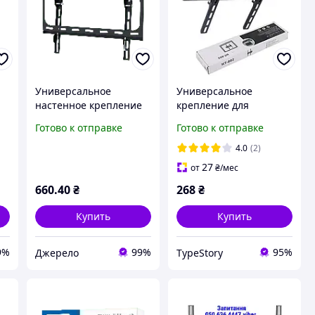
Универсальное
Универсальное
е
настенное крепление
крепление для
13
для LED-телевизора (26
телевизора HT-002 на
Готово к отправке
Готово к отправке
55 дюймов) LP34-44T с
стену, диагональ
регулировкой по
32"-55"
4.0
(2)
вертикали
27
от
₴
/мес
660
.40
₴
268
₴
Купить
Купить
9%
99%
95%
Джерело
TypeStory