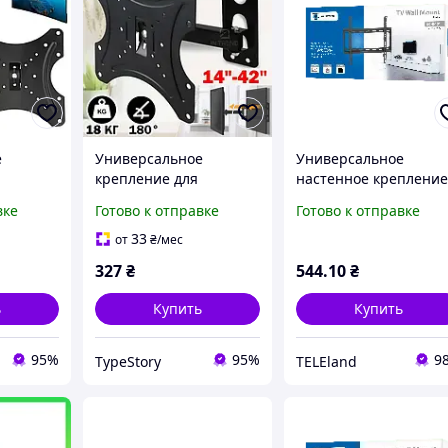
е
Универсальное
Универсальное
крепление для
настенное креплени
tar
телевизора V-star
для LED-телевизора (
вке
Готово к отправке
Готово к отправке
ое, 14-
302W, поворотное, 14-
55 дюймов)VESA: 75x7
42", до 35 кг 4740
100x100, 200x200,
33
от
₴
/мес
400x400
327
₴
544
.10
₴
ь
Купить
Купить
95%
95%
9
TypeStory
TELEland