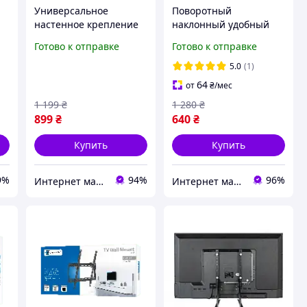
Универсальное
Поворотный
настенное крепление
наклонный удобный
в
для телевизора 32-60
кронштейн 117В
Готово к отправке
Готово к отправке
-
дюймов до 31.8 кг /
универсальное
Металлический
крепление для
5.0
(1)
поворотный
телевизора TV на стену
64
от
₴
/мес
кронштейн для плазмы
200х200
1 199
₴
1 280
₴
899
₴
640
₴
Купить
Купить
9%
94%
96%
Интернет магазин Slando
Интернет магазин «Smart Life»