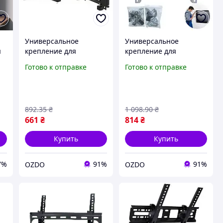
Универсальное
Универсальное
я
крепление для
крепление для
телевизоров 14-40
больших телевизоров
Готово к отправке
Готово к отправке
ое
дюймов
до 80 дюймов -
надежность и
прочность!
892
.35
₴
1 098
.90
₴
661
₴
814
₴
Купить
Купить
7%
91%
91%
OZDO
OZDO