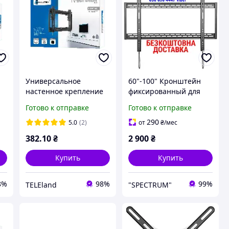
Универсальное
60"-100" Кронштейн
е
настенное крепление
фиксированный для
26
для LED-телевизора (13
крепления телевизора
Готово к отправке
Готово к отправке
5,
42 дюйма) с
ITech PLB-100
регулировкой по
Универсальное
290
5.0
(2)
от
₴
/мес
вертикали
крепление кронштейн
382
.10
₴
2 900
₴
для больших
телевизоров
Купить
Купить
8%
98%
99%
TELEland
"SPECTRUM"