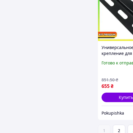
Универсально
крепление для
телевизоров 3
Готово к отпра
дюймов, V-Star 
851
.50
₴
655
₴
Купит
Pokupishka
1
2