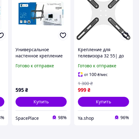
Универсальное
Крепление для
е
настенное крепление
телевизора 32 55| до
13
для LED-телевизора (26
400×400 мм,
Готово к отправке
Готово к отправке
55 дюймов) LP34-44T с
универсальная
регулировкой по
металлическая планка
100
от
₴
/мес
вертикали
VESA для ТВ и
1 300
₴
монитора
595
₴
999
₴
Купить
Купить
8%
98%
96%
SpacePlace
Ya.shop