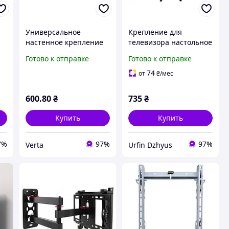
Универсальное
Крепление для
е
настенное крепление
телевизора настольное
13
для LED-телевизора (26
V-STAR D701 14-42"/
Готово к отправке
Готово к отправке
55 дюймов) LP34-44T с
Универсальная
регулировкой по
подставка Кронштейн
74
от
₴
/мес
вертикали
600
.80
₴
735
₴
Купить
Купить
7%
97%
97%
Verta
Urfin Dzhyus