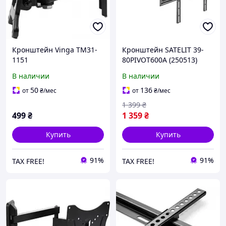
Кронштейн Vinga TM31-
Кронштейн SATELIT 39-
1151
80PIVOT600A (250513)
В наличии
В наличии
50
136
от
₴
/мес
от
₴
/мес
1 399
₴
499
₴
1 359
₴
Купить
Купить
91%
91%
TAX FREE!
TAX FREE!