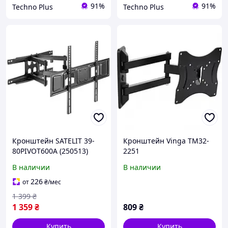
91%
91%
Techno Plus
Techno Plus
Кронштейн SATELIT 39-
Кронштейн Vinga TM32-
80PIVOT600A (250513)
2251
В наличии
В наличии
226
от
₴
/мес
1 399
₴
1 359
₴
809
₴
Купить
Купить