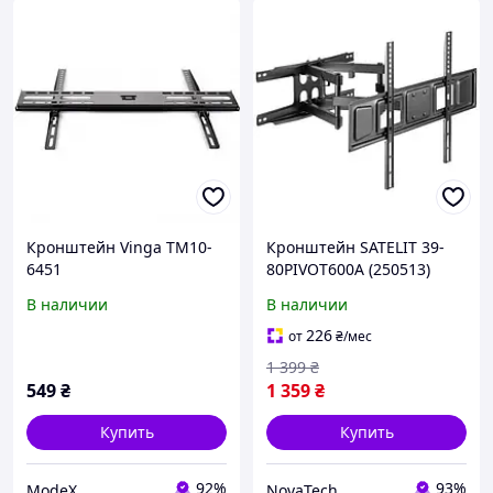
Кронштейн Vinga TM10-
Кронштейн SATELIT 39-
6451
80PIVOT600A (250513)
В наличии
В наличии
226
от
₴
/мес
1 399
₴
549
₴
1 359
₴
Купить
Купить
92%
93%
ModeX
NovaTech