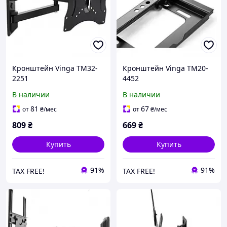
Кронштейн Vinga TM32-
Кронштейн Vinga TM20-
2251
4452
В наличии
В наличии
81
67
от
₴
/мес
от
₴
/мес
809
₴
669
₴
Купить
Купить
91%
91%
TAX FREE!
TAX FREE!