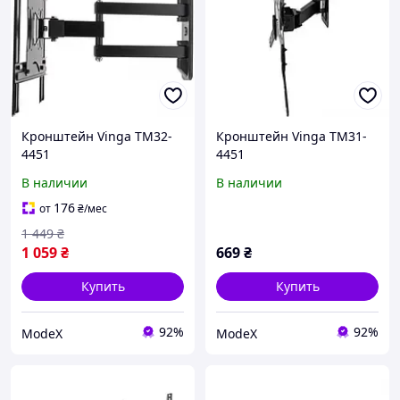
Кронштейн Vinga TM32-
Кронштейн Vinga TM31-
4451
4451
В наличии
В наличии
176
от
₴
/мес
1 449
₴
1 059
₴
669
₴
Купить
Купить
92%
92%
ModeX
ModeX