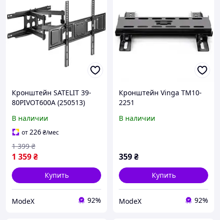
Кронштейн SATELIT 39-
Кронштейн Vinga TM10-
80PIVOT600A (250513)
2251
В наличии
В наличии
226
от
₴
/мес
1 399
₴
1 359
₴
359
₴
Купить
Купить
92%
92%
ModeX
ModeX