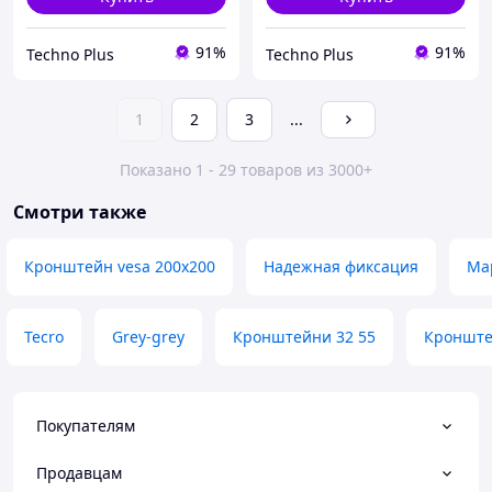
91%
91%
Techno Plus
Techno Plus
1
2
3
...
Показано 1 - 29 товаров из 3000+
Смотри также
Кронштейн vesa 200x200
Надежная фиксация
Ма
Tecro
Grey-grey
Кронштейни 32 55
Кронште
Покупателям
Продавцам