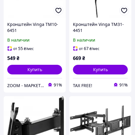
Кронштейн Vinga TM10-
Кронштейн Vinga TM31-
6451
4451
В наличии
В наличии
55
67
от
₴
/мес
от
₴
/мес
549
₴
669
₴
Купить
Купить
91%
91%
ZOOM - МАРКЕТ ЦИФРОВОЙ ТЕХНИКИ
TAX FREE!