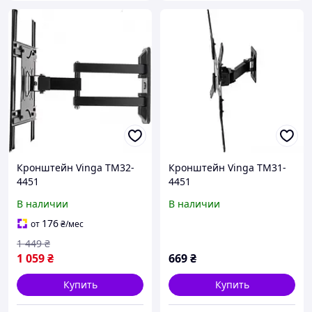
Кронштейн Vinga TM32-
Кронштейн Vinga TM31-
4451
4451
В наличии
В наличии
176
от
₴
/мес
1 449
₴
1 059
₴
669
₴
Купить
Купить