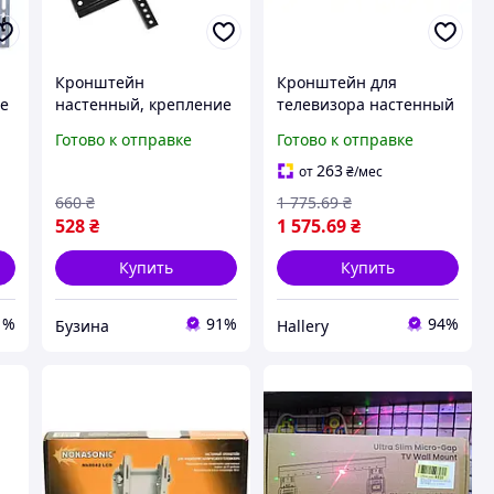
Кронштейн
Кронштейн для
ие
настенный, крепление
телевизора настенный
для телевизора ТВ
с поворотом CP402
Готово к отправке
Готово к отправке
монитора, 40-80"
Universal для 26-55
buzyna
дюймов наклон и
263
от
₴
/мес
вращение регулировка
660
₴
1 775
.69
₴
528
₴
1 575
.69
₴
Купить
Купить
1%
91%
94%
Бузина
Hallery