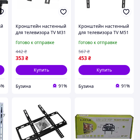
ый
Кронштейн настенный
Кронштейн настенный
для телевизора TV M31
для телевизора TV M51
универсальное
поворотное крепление
Готово к отправке
Готово к отправке
°
крепление 14 32
30 65 дюймов buzyna
дюйма buzyna
442
₴
567
₴
353
₴
453
₴
Купить
Купить
6%
91%
91%
Бузина
Бузина