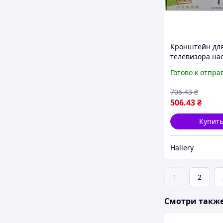
Кронштейн дл
телевизора на
наклонный
Готово к отпра
компактный v5
для диагонали 
706
.43
₴
дюймов
506
.43
₴
универсальны
Купит
Hallery
1
2
Смотри такж