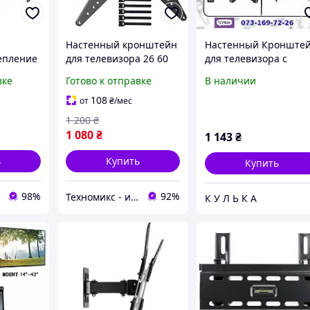
Настенный кронштейн
Настенный Кронште
епление
для телевизора 26 60
для телевизора с
а ТВ
дюймов PERLESMITH
диагональю 14-42"
вке
Готово к отправке
В наличии
0"
psmfk1 нагрузки до 32
крепление
кг VESA 400x400 мм
108
от
₴
/мес
1 200
₴
1 080
₴
1 143
₴
ь
Купить
Купить
98%
92%
Техномикс - интернет - магазин качественной техники, электроники и других товаров для дома и работы
К У Л Ь К А