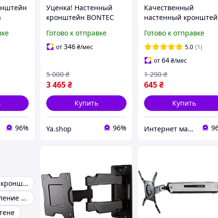
онштейн
Уценка! Настенный
Качественный
а
кронштейн BONTEC
настенный кронштей
LFK1 (37
CT138 для телевизора
держатель для
вке
Готово к отправке
Готово к отправке
60 110 , до 125 кг, VESA
монитора телевизор
800×600
vesa 200x200
346
от
₴
/мес
5.0
(1)
крепление для плаз
64
от
₴
/мес
на стену
5 000
₴
1 290
₴
3 465
₴
645
₴
ь
Купить
Купить
96%
96%
9
Ya.shop
Интернет магазин «Smart Life»
Декоративные кронштейны
Стеновое крепление кронштейн
тене