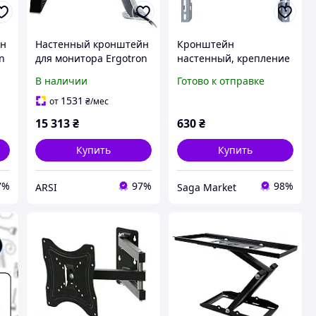
йн
Настенный кронштейн
Кронштейн
n
для монитора Ergotron
настенный, крепление
MX Desk Monitor Arm
для телевизора ТВ
В наличии
Готово к отправке
-
алюминиевый (45-214-
монитора, 30-80",
026)
GK2407
1531
от
₴
/мес
15 313
₴
630
₴
Купить
Купить
7%
97%
98%
ARSI
Saga Market