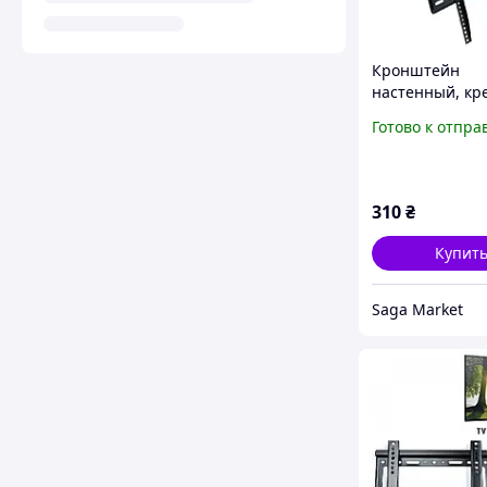
Кронштейн
настенный, кр
для телевизор
Готово к отпра
монитора, 40-8
310
₴
Купит
Saga Market