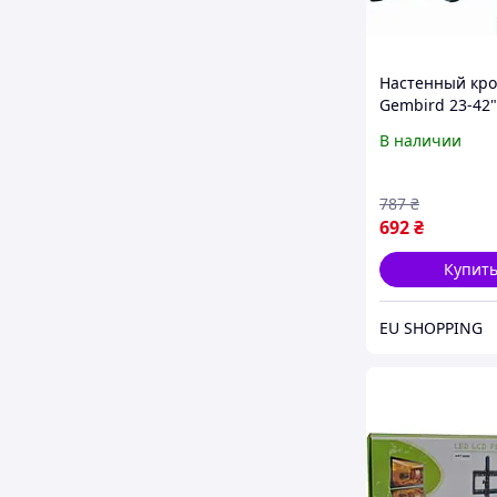
Настенный кр
Gembird 23-42"
кг) (WM-42ST-02
В наличии
787
₴
692
₴
Купит
EU SHOPPING