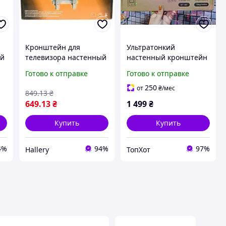
Кронштейн для
Ультратонкий
ый
телевизора настенный
настенный кронштейн
поворотно-наклонный
для телевизора Ultra
Готово к отправке
Готово к отправке
я
универсальный
Slim Micro-Gap 37 80",
x
Nokasonic для экранов
до 75 кг, VESA до
250
от
₴
/мес
849
.13
₴
32-70 дюймов
600×400,
649
.13
₴
1 499
₴
фиксированный TV
Wall Mount
Купить
Купить
4%
94%
97%
Hallery
ТопХот