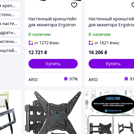
Кронштейн для крепления на стену
Кронштейн настенный 19
Настенный кронштейн
Настенный кронште
Кронштейн для настенного крепления
для монитора Ergotron
для монитора Ergotro
Neo-Flex Cantilever VHD
Interactive Arm LD
Кронштейн квадратный
В наличии
В наличии
черный (45-385-223)
алюминиевый (45-361
Кронштейн пристенный
026)
1272
1621
от
₴
/мес
от
₴
/мес
Настенный кронштейн p6
12 721
₴
16 206
₴
Купить
Купить
97%
9
ARSI
ARSI