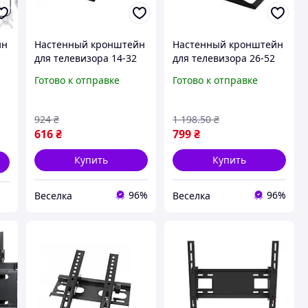
йн
Настенный кронштейн
Настенный кронштейн
для телевизора 14-32
для телевизора 26-52
дюйма с наклоном 15°
дюйма наклонно-
Готово к отправке
Готово к отправке
и поворотом 180° до 30
поворотный VESA до 35
кг FLAME
кг с крепежом и
уровнем FLAME
924
₴
1 198
.50
₴
616
₴
799
₴
Купить
Купить
96%
96%
Веселка
Веселка