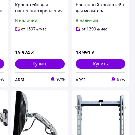
Кронштейн для
Настенный кронштейн
н
настенного крепления
для монитора
большого размера
Neomounts By Newstar
В наличии
В наличии
а
Samsung WMN8000SXT
(Wl95 800Bl1)
1597
1399
от
₴
/мес
от
₴
/мес
мы
15 974
₴
13 991
₴
Купить
Купить
6%
97%
97%
ARSI
ARSI