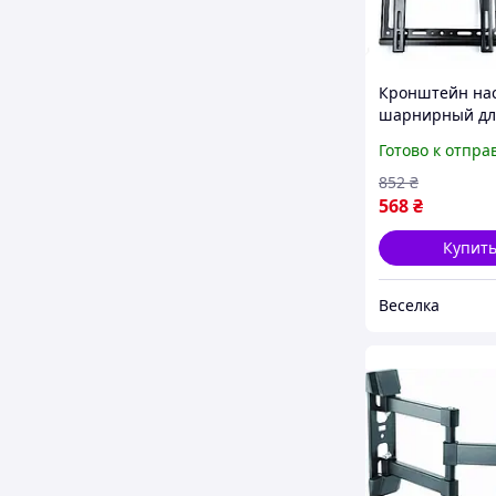
Кронштейн на
шарнирный дл
телевизора 12-
Готово к отпра
дюйма с накло
и креплением 
852
₴
75x75 100x100 
568
₴
FLAME
Купит
Веселка