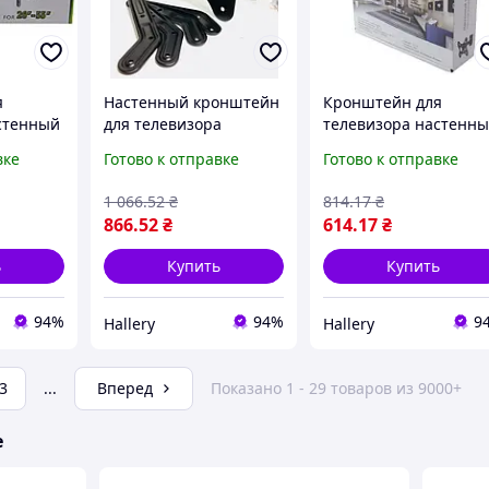
я
Настенный кронштейн
Кронштейн для
стенный
для телевизора
телевизора настенн
кронштейн
наклонный с
вке
Готово к отправке
Готово к отправке
 модель
поворотный 23-55
регулировкой угла дл
26-55
дюймов модель wx-
32 70 дюймов Wimpe
1 066
.52
₴
814
.17
₴
5048 wimpex монтаж
усиленный
866
.52
₴
614
.17
₴
й
на стену
ь
Купить
Купить
94%
94%
9
Hallery
Hallery
3
...
Вперед
Показано 1 - 29 товаров из 9000+
е