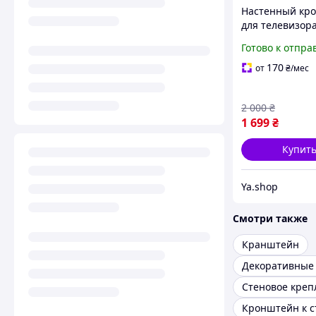
Настенный кр
для телевизор
PERLESMITH PPI
Готово к отпра
85 , до 60 кг)
170
от
₴
/мес
2 000
₴
1 699
₴
Купит
Ya.shop
Смотри также
Кранштейн
Кронштейн к с