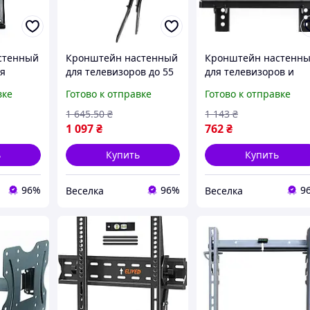
стенный
Кронштейн настенный
Кронштейн настенн
я
для телевизоров до 55
для телевизоров и
42
дюймов с
мониторов 15-42
вке
Готово к отправке
Готово к отправке
ном 30°
регулировкой угла
дюйма с наклоном 15
VESA
VESA крепление
до 25 кг для дома и
1 645
.50
₴
1 143
₴
200x200
черный FLAME
офиса FLAME
1 097
₴
762
₴
ь
Купить
Купить
96%
96%
9
Веселка
Веселка