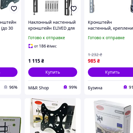
онштейн
Наклонный настенный
Кронштейн
 (до 30
кронштейн ELIVED для
настенный, креплен
)
ТВ 26 60",
для телевизора ТВ
Готово к отправке
Готово к отправке
ультратонкий, VESA
монитора, 30-80",
75×75 400×400 мм, до
GK2407 buzyna
186
от
₴
/мес
45 кг, наклон без
1 232
₴
инструментов
1 115
₴
985
₴
ь
Купить
Купить
96%
99%
9
M&R Shop
Бузина