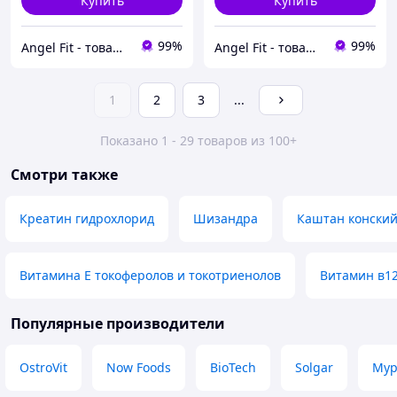
Купить
Купить
99%
99%
Angel Fit - товари для здоров'я, спорту та активного життя
Angel Fit - товари для здоров'я, спорту та активного життя
1
2
3
...
Показано 1 - 29 товаров из 100+
Смотри также
Креатин гидрохлорид
Шизандра
Каштан конски
Витамина Е токоферолов и токотриенолов
Витамин в12
Популярные производители
OstroVit
Now Foods
BioTech
Solgar
Myp