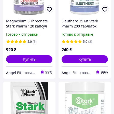
Magnesium L-Threonate
Eleuthero 35 мг Stark
Stark Pharm 120 капсул
Pharm 200 таблеток
Готово к отправке
Готово к отправке
5.0
(3)
5.0
(2)
920
₴
240
₴
Купить
Купить
99%
99%
Angel Fit - товари для здоров'я, спорту та активного життя
Angel Fit - товари для здоров'я, спорту та активного життя