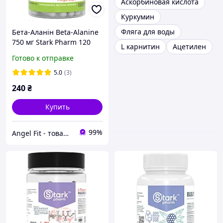
Аскорбиновая кислота
Куркумин
Фляга для воды
Бета-Аланін Beta-Alanine
750 мг Stark Pharm 120
L карнитин
Ацетилен
капсул
Готово к отправке
5.0
(3)
240
₴
Купить
99%
Angel Fit - товари для здоров'я, спорту та активного життя