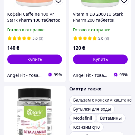
Кофеїн Caffeine 100 мг
Vitamin D3 2000 IU Stark
Stark Pharm 100 таблеток
Pharm 200 таблеток
Готово к отправке
Готово к отправке
5.0
(3)
5.0
(3)
140
₴
120
₴
Купить
Купить
99%
99%
Angel Fit - товари для здоров'я, спорту та активного життя
Angel Fit - товари для здоров'я, спорту та активного життя
Смотри также
Бальзам с конским каштаном
Бутылки для воды
Modafinil
Витамины
Коэнзим q10