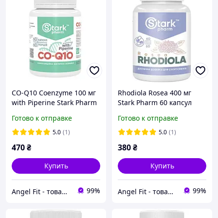
CO-Q10 Coenzyme 100 мг
Rhodiola Rosea 400 мг
with Piperine Stark Pharm
Stark Pharm 60 капсул
60 капсул
Готово к отправке
Готово к отправке
5.0
(1)
5.0
(1)
470
₴
380
₴
Купить
Купить
99%
99%
Angel Fit - товари для здоров'я, спорту та активного життя
Angel Fit - товари для здоров'я, спорту та активного життя