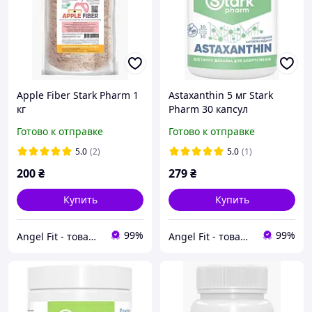
Apple Fiber Stark Pharm 1
Astaxanthin 5 мг Stark
кг
Pharm 30 капсул
Готово к отправке
Готово к отправке
5.0
(2)
5.0
(1)
200
₴
279
₴
Купить
Купить
99%
99%
Angel Fit - товари для здоров'я, спорту та активного життя
Angel Fit - товари для здоров'я, спорту та активного життя