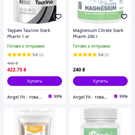
Таурин Taurine Stark
Magnesium Citrate Stark
Pharm 1 кг
Pharm 200 г
Готово к отправке
Готово к отправке
5.0
(2)
5.0
(2)
445
₴
422
.75
₴
240
₴
Купить
Купить
99%
99%
Angel Fit - товари для здоров'я, спорту та активного життя
Angel Fit - товари для здоров'я, спорту та активного життя