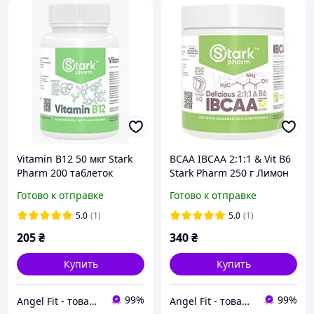
Vitamin B12 50 мкг Stark
ВСАА IBCAA 2:1:1 & Vit B6
Pharm 200 таблеток
Stark Pharm 250 г Лимон
Готово к отправке
Готово к отправке
5.0
(1)
5.0
(1)
205
₴
340
₴
Купить
Купить
99%
99%
Angel Fit - товари для здоров'я, спорту та активного життя
Angel Fit - товари для здоров'я, спорту та активного життя