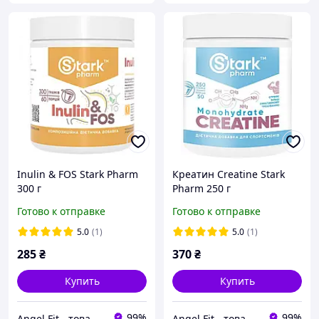
Inulin & FOS Stark Pharm
Креатин Creatine Stark
300 г
Pharm 250 г
Готово к отправке
Готово к отправке
5.0
(1)
5.0
(1)
285
₴
370
₴
Купить
Купить
99%
99%
Angel Fit - товари для здоров'я, спорту та активного життя
Angel Fit - товари для здоров'я, спорту та активного життя