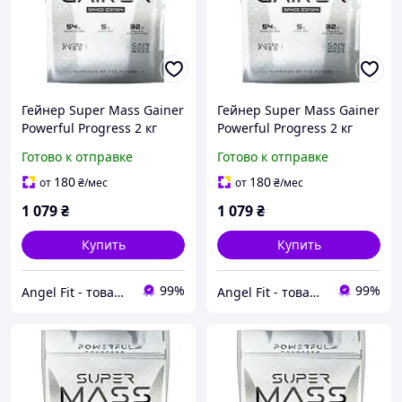
Гейнер Super Mass Gainer
Гейнер Super Mass Gainer
Powerful Progress 2 кг
Powerful Progress 2 кг
Чорничний чізкейк
Капучіно
Готово к отправке
Готово к отправке
180
180
от
₴
/мес
от
₴
/мес
1 079
₴
1 079
₴
Купить
Купить
99%
99%
Angel Fit - товари для здоров'я, спорту та активного життя
Angel Fit - товари для здоров'я, спорту та активного життя