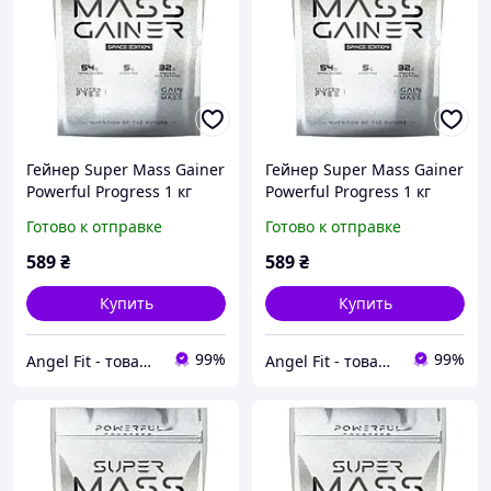
Гейнер Super Mass Gainer
Гейнер Super Mass Gainer
Powerful Progress 1 кг
Powerful Progress 1 кг
Банан
Чорничний чізкейк
Готово к отправке
Готово к отправке
589
₴
589
₴
Купить
Купить
99%
99%
Angel Fit - товари для здоров'я, спорту та активного життя
Angel Fit - товари для здоров'я, спорту та активного життя