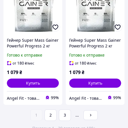
Гейнер Super Mass Gainer
Гейнер Super Mass Gainer
Powerful Progress 2 кг
Powerful Progress 2 кг
Шоколад
Кокос
Готово к отправке
Готово к отправке
180
180
от
₴
/мес
от
₴
/мес
1 079
₴
1 079
₴
Купить
Купить
99%
99%
Angel Fit - товари для здоров'я, спорту та активного життя
Angel Fit - товари для здоров'я, спорту та активного життя
1
2
3
...