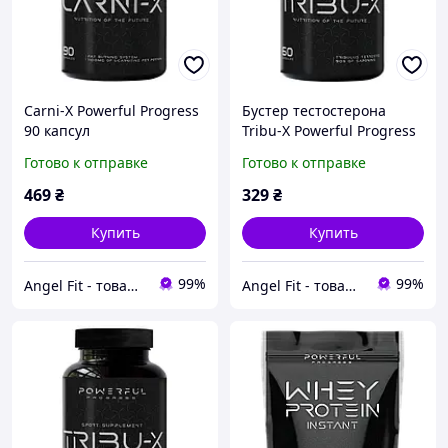
Carni-X Powerful Progress
Бустер тестостерона
90 капсул
Tribu-X Powerful Progress
60 капсул
Готово к отправке
Готово к отправке
469
₴
329
₴
Купить
Купить
99%
99%
Angel Fit - товари для здоров'я, спорту та активного життя
Angel Fit - товари для здоров'я, спорту та активного життя