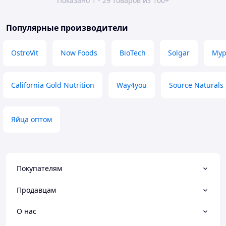
Показано 1 - 29 товаров из 100+
Популярные производители
OstroVit
Now Foods
BioTech
Solgar
Myp
California Gold Nutrition
Way4you
Source Naturals
Яйца оптом
Покупателям
Продавцам
О нас