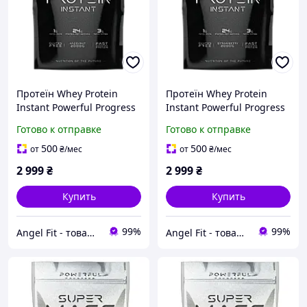
Протеїн Whey Protein
Протеїн Whey Protein
Instant Powerful Progress
Instant Powerful Progress
2 кг Лісовий горіх
2 кг Полуниця
Готово к отправке
Готово к отправке
500
500
от
₴
/мес
от
₴
/мес
2 999
₴
2 999
₴
Купить
Купить
99%
99%
Angel Fit - товари для здоров'я, спорту та активного життя
Angel Fit - товари для здоров'я, спорту та активного життя