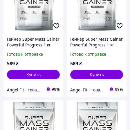
Гейнер Super Mass Gainer
Гейнер Super Mass Gainer
Powerful Progress 1 кг
Powerful Progress 1 кг
Печиво "Орео"
Лісові ягоди
Готово к отправке
Готово к отправке
589
₴
589
₴
Купить
Купить
99%
99%
Angel Fit - товари для здоров'я, спорту та активного життя
Angel Fit - товари для здоров'я, спорту та активного життя