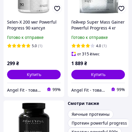
Selen-X 200 мкг Powerful
Гейнер Super Mass Gainer
Progress 90 капсул
Powerful Progress 4 кг
Печиво "Орео"
Готово к отправке
Готово к отправке
5.0
(1)
4.0
(1)
315
от
₴
/мес
299
₴
1 889
₴
Купить
Купить
99%
99%
Angel Fit - товари для здоров'я, спорту та активного життя
Angel Fit - товари для здоров'я, спорту та активного життя
Смотри также
Яичные протеины
Протеин powerful progress
Креатин powerful 500г