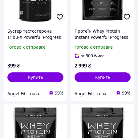
Бустер тестостерона
Протеїн Whey Protein
Tribu-X Powerful Progress
Instant Powerful Progress
90 капсул
2 кг Банан
Готово к отправке
Готово к отправке
500
от
₴
/мес
399
₴
2 999
₴
Купить
Купить
99%
99%
Angel Fit - товари для здоров'я, спорту та активного життя
Angel Fit - товари для здоров'я, спорту та активного життя