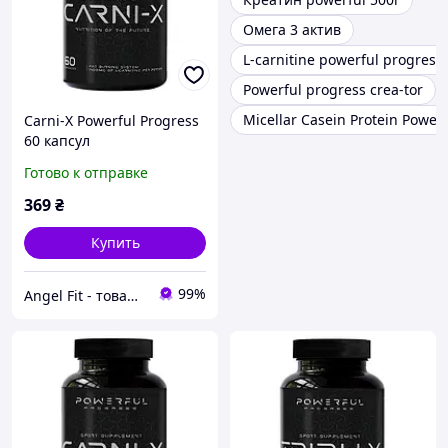
Омега 3 актив
L-carnitine powerful progress
Powerful progress crea-tor
Micellar Casein Protein Power
Carni-X Powerful Progress
60 капсул
Готово к отправке
369
₴
Купить
99%
Angel Fit - товари для здоров'я, спорту та активного життя