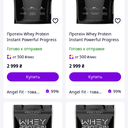
Протеїн Whey Protein
Протеїн Whey Protein
Instant Powerful Progress
Instant Powerful Progress
2 кг Чорничний чізкейк
2 кг Печиво "Орео"
Готово к отправке
Готово к отправке
500
500
от
₴
/мес
от
₴
/мес
2 999
₴
2 999
₴
Купить
Купить
99%
99%
Angel Fit - товари для здоров'я, спорту та активного життя
Angel Fit - товари для здоров'я, спорту та активного життя