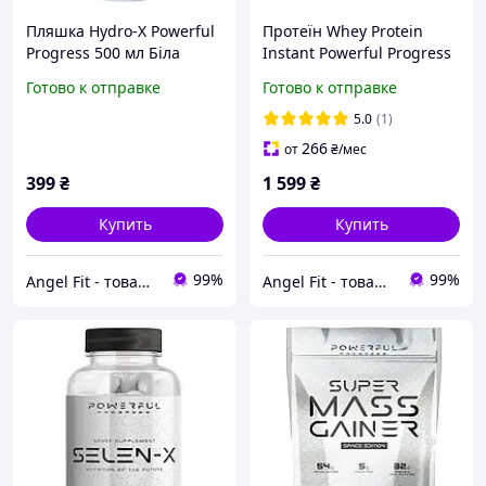
Пляшка Hydro-X Powerful
Протеїн Whey Protein
Progress 500 мл Біла
Instant Powerful Progress
1 кг Полуниця
Готово к отправке
Готово к отправке
5.0
(1)
266
от
₴
/мес
399
₴
1 599
₴
Купить
Купить
99%
99%
Angel Fit - товари для здоров'я, спорту та активного життя
Angel Fit - товари для здоров'я, спорту та активного життя