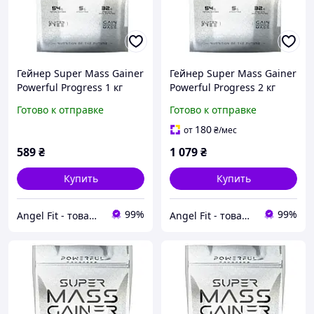
Гейнер Super Mass Gainer
Гейнер Super Mass Gainer
Powerful Progress 1 кг
Powerful Progress 2 кг
Ваніль
Банан
Готово к отправке
Готово к отправке
180
от
₴
/мес
589
₴
1 079
₴
Купить
Купить
99%
99%
Angel Fit - товари для здоров'я, спорту та активного життя
Angel Fit - товари для здоров'я, спорту та активного життя