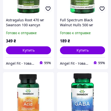
Astragalus Root 470 мг
Full Spectrum Black
Swanson 100 капсул
Walnut Hulls 500 мг
Swanson 60 капсул
Готово к отправке
Готово к отправке
349
₴
189
₴
Купить
Купить
99%
99%
Angel Fit - товари для здоров'я, спорту та активного життя
Angel Fit - товари для здоров'я, спорту та активного життя