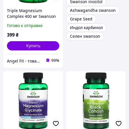
Swanson inositol
Ashwagandha swanson
Triple Magnesium
Complex 400 мг Swanson
Grape Seed
100 капсул
Готово к отправке
Индол карбинол
399
₴
Селен swanson
Купить
99%
Angel Fit - товари для здоров'я, спорту та активного життя