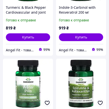
Turmeric & Black Pepper
Indole-3-Carbinol with
Cardiovascular and Joint
Resveratrol 200 мг
Health Swanson 60 капсул
Swanson 60 капсул
Готово к отправке
Готово к отправке
819
₴
919
₴
Купить
Купить
99%
99%
Angel Fit - товари для здоров'я, спорту та активного життя
Angel Fit - товари для здоров'я, спорту та активного життя