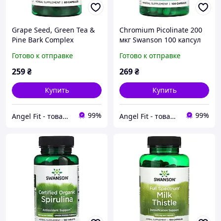
Grape Seed, Green Tea &
Chromium Picolinate 200
Pine Bark Complex
мкг Swanson 100 капсул
Swanson 60 капсул
Готово к отправке
Готово к отправке
259
₴
269
₴
Купить
Купить
99%
99%
Angel Fit - товари для здоров'я, спорту та активного життя
Angel Fit - товари для здоров'я, спорту та активного життя