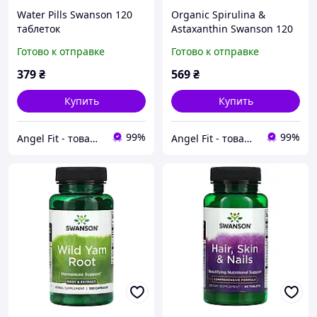
Water Pills Swanson 120
Organic Spirulina &
таблеток
Astaxanthin Swanson 120
таблеток
Готово к отправке
Готово к отправке
379
₴
569
₴
Купить
Купить
99%
99%
Angel Fit - товари для здоров'я, спорту та активного життя
Angel Fit - товари для здоров'я, спорту та активного життя