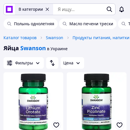
В категории
Полынь однолетняя
Масло печени трески
Каталог товаров
Swanson
Продукты питания, напитки
Яйца
Swanson
в Украине
Фильтры
Цена