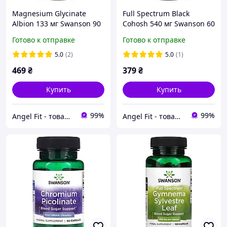
Magnesium Glycinate
Full Spectrum Black
Albion 133 мг Swanson 90
Cohosh 540 мг Swanson 60
капсул
капсул
Готово к отправке
Готово к отправке
5.0
(2)
5.0
(1)
469
₴
379
₴
Купить
Купить
99%
99%
Angel Fit - товари для здоров'я, спорту та активного життя
Angel Fit - товари для здоров'я, спорту та активного життя