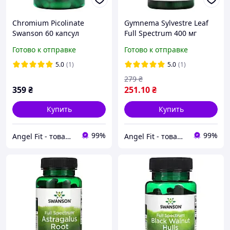
Chromium Picolinate
Gymnema Sylvestre Leaf
Swanson 60 капсул
Full Spectrum 400 мг
Swanson 100 капсул
Готово к отправке
Готово к отправке
5.0
(1)
5.0
(1)
279
₴
359
₴
251
.10
₴
Купить
Купить
99%
99%
Angel Fit - товари для здоров'я, спорту та активного життя
Angel Fit - товари для здоров'я, спорту та активного життя