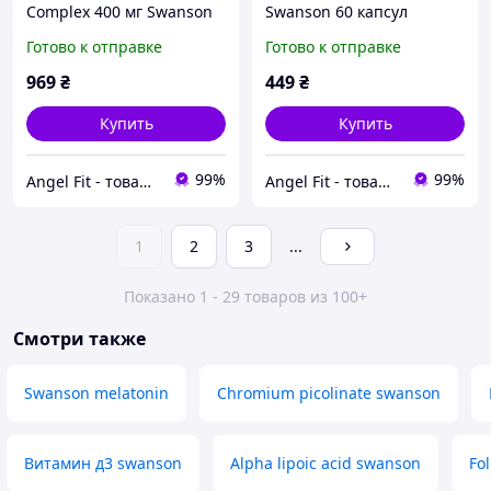
Complex 400 мг Swanson
Swanson 60 капсул
300 капсул
Готово к отправке
Готово к отправке
969
₴
449
₴
Купить
Купить
99%
99%
Angel Fit - товари для здоров'я, спорту та активного життя
Angel Fit - товари для здоров'я, спорту та активного життя
1
2
3
...
Показано 1 - 29 товаров из 100+
Смотри также
Swanson melatonin
Chromium picolinate swanson
Витамин д3 swanson
Alpha lipoic acid swanson
Fo