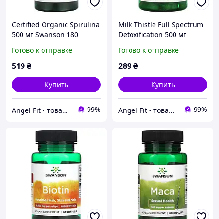
Certified Organic Spirulina
Milk Thistle Full Spectrum
500 мг Swanson 180
Detoxification 500 мг
таблеток
Swanson 100 капсул
Готово к отправке
Готово к отправке
519
₴
289
₴
Купить
Купить
99%
99%
Angel Fit - товари для здоров'я, спорту та активного життя
Angel Fit - товари для здоров'я, спорту та активного життя