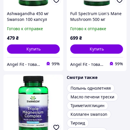
Ashwagandha 450 мг
Full Spectrum Lion's Mane
Swanson 100 капсул
Mushroom 500 мг
Swanson 60 капсул
Готово к отправке
Готово к отправке
479
₴
699
₴
Купить
Купить
99%
99%
Angel Fit - товари для здоров'я, спорту та активного життя
Angel Fit - товари для здоров'я, спорту та активного життя
Смотри также
Полынь однолетняя
Масло печени трески
Триметилглицин
Коллаген swanson
Тироид