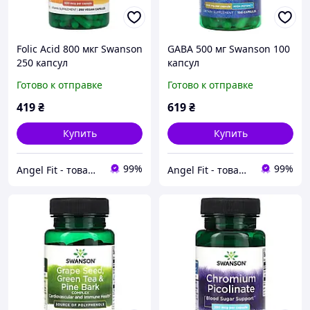
Folic Acid 800 мкг Swanson
GABA 500 мг Swanson 100
250 капсул
капсул
Готово к отправке
Готово к отправке
419
₴
619
₴
Купить
Купить
99%
99%
Angel Fit - товари для здоров'я, спорту та активного життя
Angel Fit - товари для здоров'я, спорту та активного життя