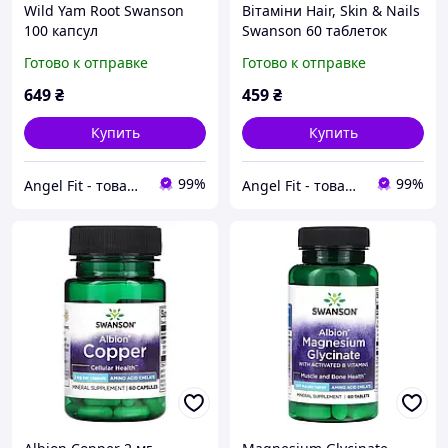
Wild Yam Root Swanson
Вітаміни Hair, Skin & Nails
100 капсул
Swanson 60 таблеток
Готово к отправке
Готово к отправке
649
₴
459
₴
Купить
Купить
99%
99%
Angel Fit - товари для здоров'я, спорту та активного життя
Angel Fit - товари для здоров'я, спорту та активного життя