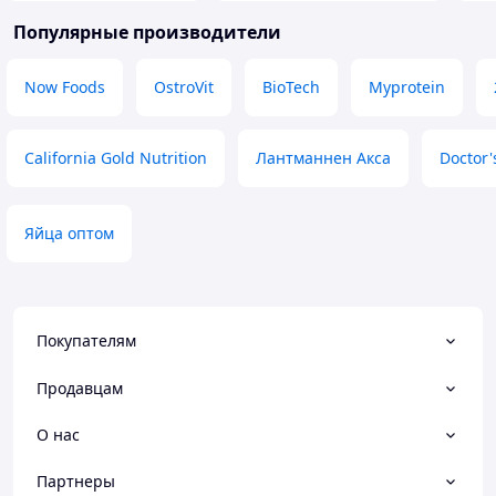
Популярные производители
Now Foods
OstroVit
BioTech
Myprotein
California Gold Nutrition
Лантманнен Акса
Doctor'
Яйца оптом
Покупателям
Продавцам
О нас
Партнеры