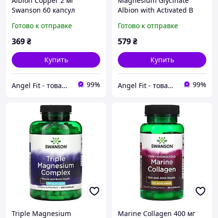
Albion Copper 2 мг
Magnesium Glycinate
Swanson 60 капсул
Albion with Activated B
Vitamins 200 мг Swanson
Готово к отправке
Готово к отправке
60 таблеток
369
₴
579
₴
Купить
Купить
99%
99%
Angel Fit - товари для здоров'я, спорту та активного життя
Angel Fit - товари для здоров'я, спорту та активного життя
Triple Magnesium
Marine Collagen 400 мг