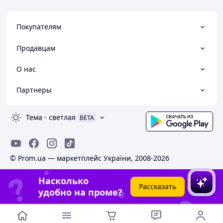
Покупателям
Продавцам
О нас
Партнеры
Тема
-
светлая
BETA
© Prom.ua — маркетплейс України, 2008-2026
Насколько
Рассказать
удобно на проме?