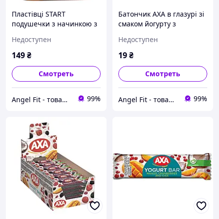
Пластівці START
Батончик АХА в глазурі зі
подушечки з начинкою з
смаком йогурту з
ароматом карамелі 500 г
насінням чіа, малиною та
Недоступен
Недоступен
ожиною 35 г
149
₴
19
₴
Смотреть
Смотреть
99%
99%
Angel Fit - товари для здоров'я, спорту та активного життя
Angel Fit - товари для здоров'я, спорту та активного життя