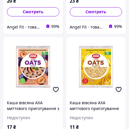
20
₴
23
₴
Смотреть
Смотреть
99%
99%
Angel Fit - товари для здоров'я, спорту та активного життя
Angel Fit - товари для здоров'я, спорту та активного життя
Каша вівсяна АХА
Каша вівсяна АХА
миттєвого приготування з
миттєвого приготування
чорносливом 40 г
40 г
Недоступен
Недоступен
17
₴
11
₴