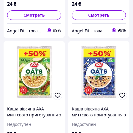
24
₴
24
₴
Смотреть
Смотреть
99%
99%
Angel Fit - товари для здоров'я, спорту та активного життя
Angel Fit - товари для здоров'я, спорту та активного життя
Каша вівсяна АХА
Каша вівсяна АХА
миттєвого приготування з
миттєвого приготування з
яблуком та корицею 60 г
чорницею 60 г
Недоступен
Недоступен