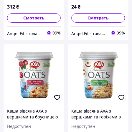
312
₴
24
₴
Смотреть
Смотреть
99%
99%
Angel Fit - товари для здоров'я, спорту та активного життя
Angel Fit - товари для здоров'я, спорту та активного життя
Каша вівсяна АХА з
Каша вівсяна АХА з
вершками та брусницею
вершками та горіхами в
45 г
карамелі 45 г
Недоступен
Недоступен