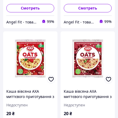
Смотреть
Смотреть
99%
99%
Angel Fit - товари для здоров'я, спорту та активного життя
Angel Fit - товари для здоров'я, спорту та активного життя
Каша вівсяна АХА
Каша вівсяна АХА
миттєвого приготування з
миттєвого приготування з
полуницею 40 г
журавлиною 40 г
Недоступен
Недоступен
20
₴
20
₴