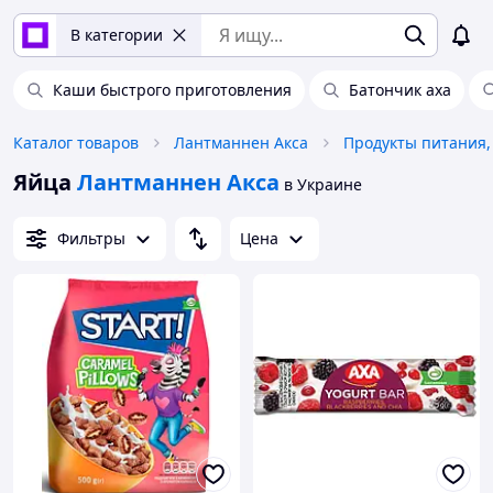
В категории
Каши быстрого приготовления
Батончик аха
Каталог товаров
Лантманнен Акса
Продукты питания,
Яйца
Лантманнен Акса
в Украине
Фильтры
Цена