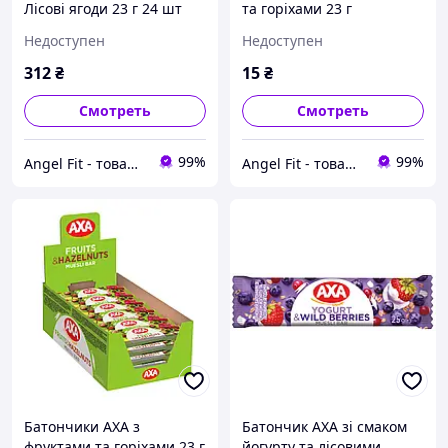
Лісові ягоди 23 г 24 шт
та горіхами 23 г
Недоступен
Недоступен
312
₴
15
₴
Смотреть
Смотреть
99%
99%
Angel Fit - товари для здоров'я, спорту та активного життя
Angel Fit - товари для здоров'я, спорту та активного життя
Батончики АХА з
Батончик АХА зі смаком
фруктами та горіхами 23 г
йогурту та лісовими