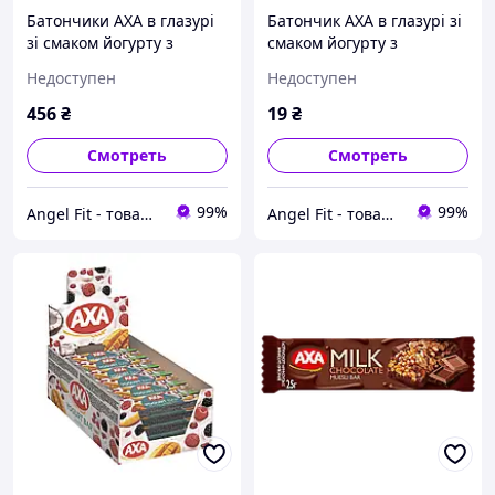
Батончики АХА в глазурі
Батончик АХА в глазурі зі
зі смаком йогурту з
смаком йогурту з
насінням чіа, малиною та
насінням чіа, манго та
Недоступен
Недоступен
ожиною 35 г 24 шт
журавлиною 35 г
456
₴
19
₴
Смотреть
Смотреть
99%
99%
Angel Fit - товари для здоров'я, спорту та активного життя
Angel Fit - товари для здоров'я, спорту та активного життя