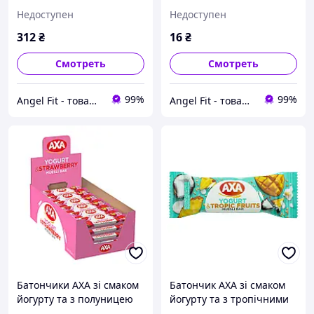
ягодами 25 г 24 шт
25 г
Недоступен
Недоступен
312
₴
16
₴
Смотреть
Смотреть
99%
99%
Angel Fit - товари для здоров'я, спорту та активного життя
Angel Fit - товари для здоров'я, спорту та активного життя
Батончики АХА зі смаком
Батончик АХА зі смаком
йогурту та з полуницею
йогурту та з тропічними
25 г 24 шт
фруктами 25 г