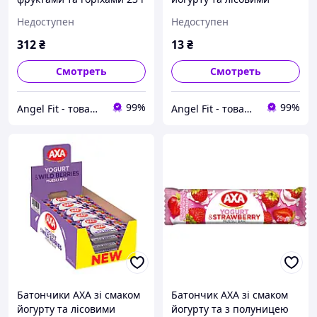
24 шт
ягодами 25 г
Недоступен
Недоступен
312
₴
13
₴
Смотреть
Смотреть
99%
99%
Angel Fit - товари для здоров'я, спорту та активного життя
Angel Fit - товари для здоров'я, спорту та активного життя
Батончики АХА зі смаком
Батончик АХА зі смаком
йогурту та лісовими
йогурту та з полуницею