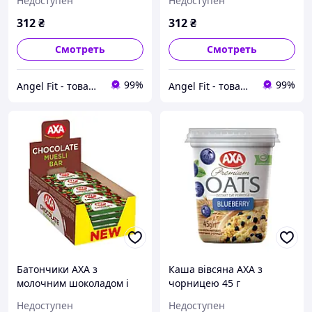
Недоступен
Недоступен
312
₴
312
₴
Смотреть
Смотреть
99%
99%
Angel Fit - товари для здоров'я, спорту та активного життя
Angel Fit - товари для здоров'я, спорту та активного життя
Батончики АХА з
Каша вівсяна АХА з
молочним шоколадом і
чорницею 45 г
горіхами 25 г 24 шт
Недоступен
Недоступен