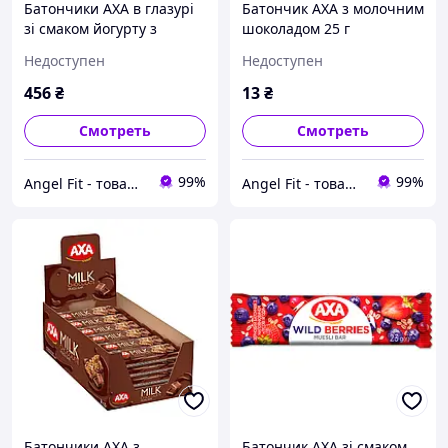
Батончики АХА в глазурі
Батончик АХА з молочним
зі смаком йогурту з
шоколадом 25 г
насінням чіа, манго та
Недоступен
Недоступен
журавлиною 35 г 24 шт
456
₴
13
₴
Смотреть
Смотреть
99%
99%
Angel Fit - товари для здоров'я, спорту та активного життя
Angel Fit - товари для здоров'я, спорту та активного життя
Батончики АХА з
Батончик АХА зі смаком