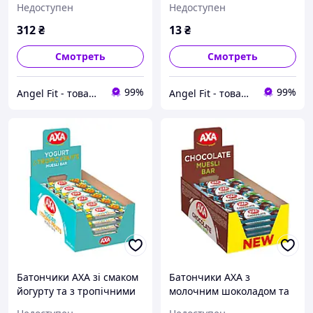
Недоступен
Недоступен
312
₴
13
₴
Смотреть
Смотреть
99%
99%
Angel Fit - товари для здоров'я, спорту та активного життя
Angel Fit - товари для здоров'я, спорту та активного життя
Батончики АХА зі смаком
Батончики АХА з
йогурту та з тропічними
молочним шоколадом та
фруктами 25 г 24 шт
кокосом 25 г 24 шт