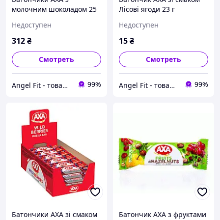
молочним шоколадом 25
Лісові ягоди 23 г
г 24 шт
Недоступен
Недоступен
312
₴
15
₴
Смотреть
Смотреть
99%
99%
Angel Fit - товари для здоров'я, спорту та активного життя
Angel Fit - товари для здоров'я, спорту та активного життя
Батончики АХА зі смаком
Батончик АХА з фруктами