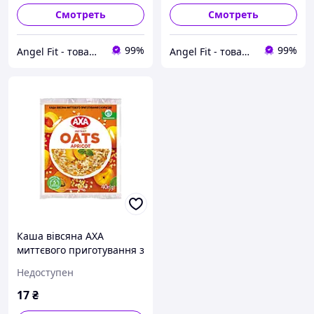
Смотреть
Смотреть
99%
99%
Angel Fit - товари для здоров'я, спорту та активного життя
Angel Fit - товари для здоров'я, спорту та активного життя
Каша вівсяна АХА
миттєвого приготування з
курагою 40 г
Недоступен
17
₴