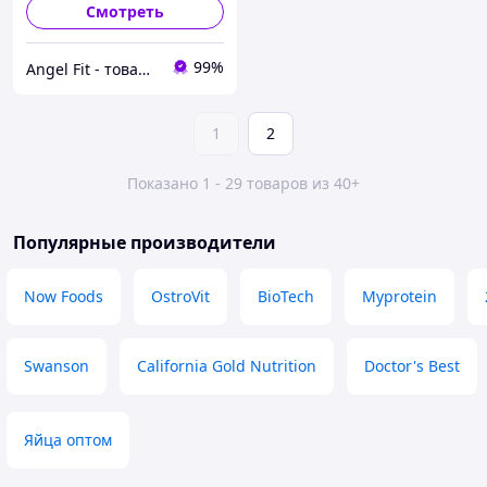
Смотреть
99%
Angel Fit - товари для здоров'я, спорту та активного життя
1
2
Показано 1 - 29 товаров из 40+
Популярные производители
Now Foods
OstroVit
BioTech
Myprotein
Swanson
California Gold Nutrition
Doctor's Best
Яйца оптом