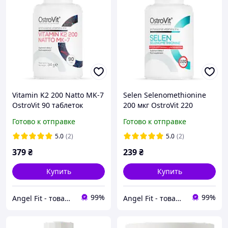
Vitamin K2 200 Natto MK-7
Selen Selenomethionine
OstroVit 90 таблеток
200 мкг OstroVit 220
таблеток
Готово к отправке
Готово к отправке
5.0
(2)
5.0
(2)
379
₴
239
₴
Купить
Купить
99%
99%
Angel Fit - товари для здоров'я, спорту та активного життя
Angel Fit - товари для здоров'я, спорту та активного життя