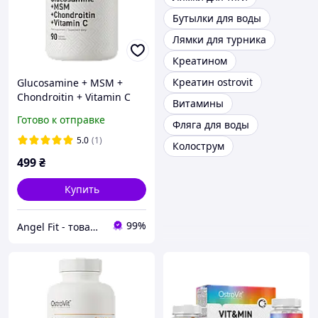
Бутылки для воды
Лямки для турника
Креатином
Креатин ostrovit
Glucosamine + MSM +
Chondroitin + Vitamin C
Витамины
OstroVit 90 таблеток
Готово к отправке
Фляга для воды
5.0
(1)
Колострум
499
₴
Купить
99%
Angel Fit - товари для здоров'я, спорту та активного життя