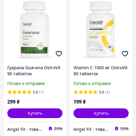
Гуарана Guarana OstroVit
Vitamin C 1000 мг OstroVit
90 таблеток
90 таблеток
Готово к отправке
Готово к отправке
5.0
(1)
5.0
(1)
299
₴
199
₴
Купить
Купить
99%
99%
Angel Fit - товари для здоров'я, спорту та активного життя
Angel Fit - товари для здоров'я, спорту та активного життя