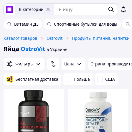
В категории
Витамин Д3
Спортивные бутылки для воды
Каталог товаров
OstroVit
Продукты питания, напитки
Яйца
OstroVit
в Украине
Фильтры
Цена
Страна производит
Бесплатная доставка
Польша
США