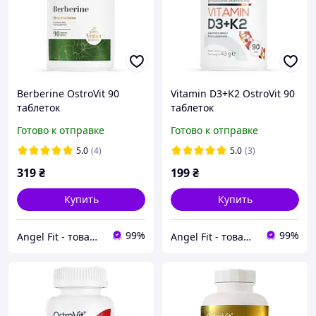
Berberine OstroVit 90
Vitamin D3+K2 OstroVit 90
таблеток
таблеток
Готово к отправке
Готово к отправке
5.0
(4)
5.0
(3)
319
₴
199
₴
Купить
Купить
99%
99%
Angel Fit - товари для здоров'я, спорту та активного життя
Angel Fit - товари для здоров'я, спорту та активного життя