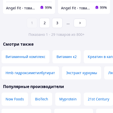
99%
99%
Angel Fit - товари для здоров'я, спорту та активного життя
Angel Fit - товари для здоров'я, спорту та активного життя
1
2
3
...
Показано 1 - 29 товаров из 800+
Смотри также
Витаминный комплекс
Витамин к2
Креатин в кап
Hmb гидроксиметилбутират
Экстракт куркумы
Ля
Популярные производители
Now Foods
BioTech
Myprotein
21st Century