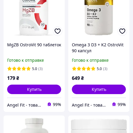
MgZB ОstroVit 90 таблеток
Omega 3 D3 + K2 OstroVit
90 капсул
Готово к отправке
Готово к отправке
5.0
(3)
5.0
(3)
179
₴
649
₴
Купить
Купить
99%
99%
Angel Fit - товари для здоров'я, спорту та активного життя
Angel Fit - товари для здоров'я, спорту та активного життя