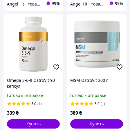
99%
99%
Angel Fit - товари для здоров'я, спорту та активного життя
Angel Fit - товари для здоров'я, спорту та активного життя
Omega 3-6-9 OstroVit 90
MSM OstroVit 300 г
капсул
Готово к отправке
Готово к отправке
5.0
(1)
5.0
(1)
339
₴
389
₴
Купить
Купить