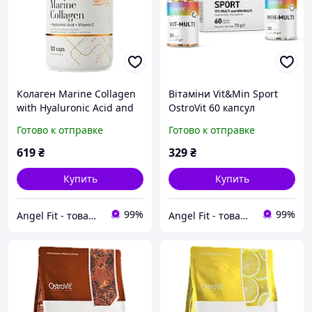
Колаген Marine Collagen
Вітаміни Vit&Min Sport
with Hyaluronic Acid and
OstroVit 60 капсул
Vitamin C OstroVit 120
Готово к отправке
Готово к отправке
капсул
619
₴
329
₴
Купить
Купить
99%
99%
Angel Fit - товари для здоров'я, спорту та активного життя
Angel Fit - товари для здоров'я, спорту та активного життя