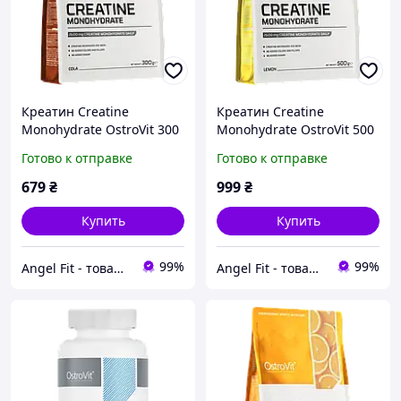
Креатин Creatine
Креатин Creatine
Monohydrate OstroVit 300
Monohydrate OstroVit 500
г Кола
г Лимон
Готово к отправке
Готово к отправке
679
₴
999
₴
Купить
Купить
99%
99%
Angel Fit - товари для здоров'я, спорту та активного життя
Angel Fit - товари для здоров'я, спорту та активного життя