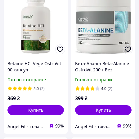
Betaine HCl Vege OstroVit
Бета-Аланін Beta-Alanine
90 капсул
OstroVit 200 г Без
смакових добавок
Готово к отправке
Готово к отправке
5.0
(2)
4.0
(2)
369
₴
399
₴
Купить
Купить
99%
99%
Angel Fit - товари для здоров'я, спорту та активного життя
Angel Fit - товари для здоров'я, спорту та активного життя