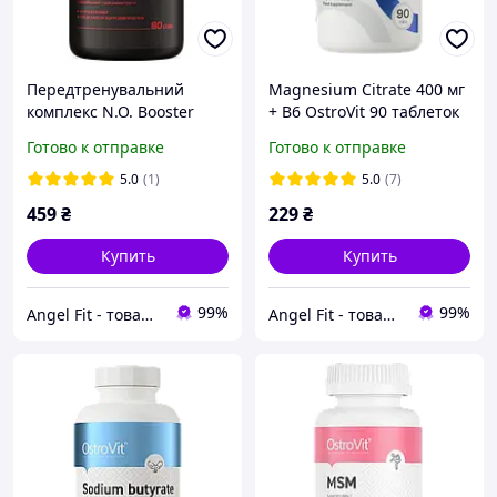
Передтренувальний
Magnesium Citrate 400 мг
комплекс N.O. Booster
+ B6 OstroVit 90 таблеток
Extreme OstroVit 80
Готово к отправке
Готово к отправке
капсул
5.0
(1)
5.0
(7)
459
₴
229
₴
Купить
Купить
99%
99%
Angel Fit - товари для здоров'я, спорту та активного життя
Angel Fit - товари для здоров'я, спорту та активного життя