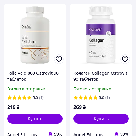
Folic Acid 800 OstroVit 90
Колаген Collagen OstroVit
таблеток
90 таблеток
Готово к отправке
Готово к отправке
5.0
(1)
5.0
(1)
219
₴
269
₴
Купить
Купить
99%
99%
Angel Fit - товари для здоров'я, спорту та активного життя
Angel Fit - товари для здоров'я, спорту та активного життя