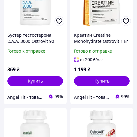
Бустер тестостерона
Креатин Creatine
D.A.A. 3000 OstroVit 90
Monohydrate OstroVit 1 кг
капсул
Апельсин
Готово к отправке
Готово к отправке
200
от
₴
/мес
369
₴
1 199
₴
Купить
Купить
99%
99%
Angel Fit - товари для здоров'я, спорту та активного життя
Angel Fit - товари для здоров'я, спорту та активного життя