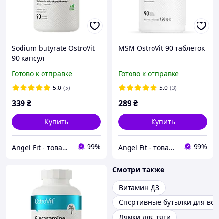
Sodium butyrate OstroVit
MSM OstroVit 90 таблеток
90 капсул
Готово к отправке
Готово к отправке
5.0
(5)
5.0
(3)
339
₴
289
₴
Купить
Купить
99%
99%
Angel Fit - товари для здоров'я, спорту та активного життя
Angel Fit - товари для здоров'я, спорту та активного життя
Смотри также
Витамин Д3
Спортивные бутылки для во
Лямки для тяги