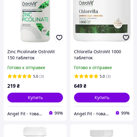
Zinc Picolinate OstroVit
Chlorella OstroVit 1000
150 таблеток
таблеток
Готово к отправке
Готово к отправке
5.0
(3)
5.0
(3)
219
₴
649
₴
Купить
Купить
99%
99%
Angel Fit - товари для здоров'я, спорту та активного життя
Angel Fit - товари для здоров'я, спорту та активного життя