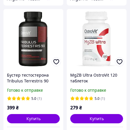
Бустер тестостерона
MgZB Ultra OstroVit 120
Tribulus Terrestris 90
таблеток
OstroVit 60 капсул
Готово к отправке
Готово к отправке
5.0
(1)
5.0
(1)
399
₴
279
₴
Купить
Купить