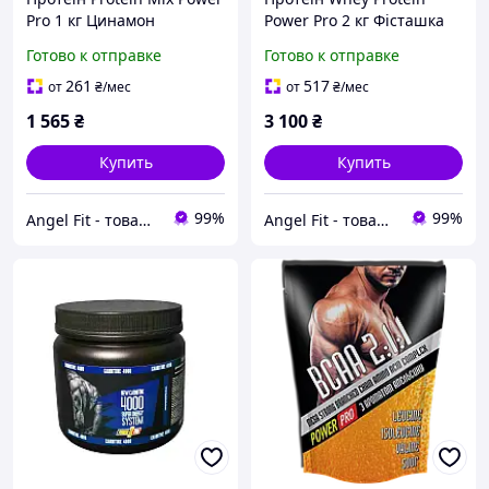
Pro 1 кг Цинамон
Power Pro 2 кг Фісташка
Готово к отправке
Готово к отправке
261
517
от
₴
/мес
от
₴
/мес
1 565
₴
3 100
₴
Купить
Купить
99%
99%
Angel Fit - товари для здоров'я, спорту та активного життя
Angel Fit - товари для здоров'я, спорту та активного життя