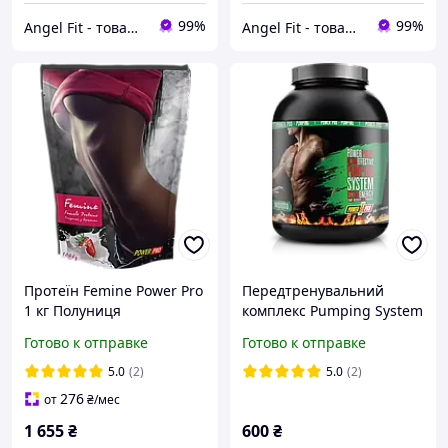
99%
99%
Angel Fit - товари для здоров'я, спорту та активного життя
Angel Fit - товари для здоров'я, спорту та активного життя
Протеїн Femine Power Pro
Передтренувальний
1 кг Полуниця
комплекс Pumping System
Power Pro 500 г Мохіто
Готово к отправке
Готово к отправке
5.0
(2)
5.0
(2)
276
от
₴
/мес
1 655
₴
600
₴