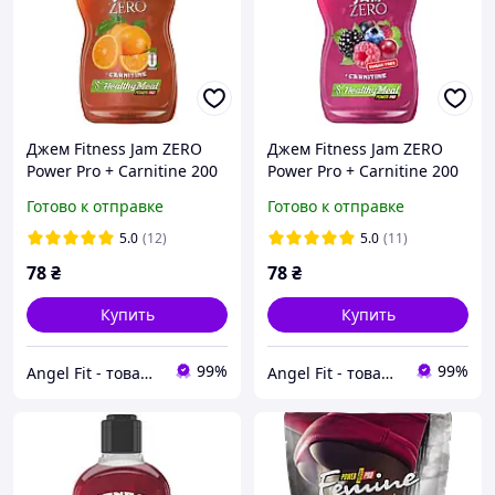
Джем Fitness Jam ZERO
Джем Fitness Jam ZERO
Power Pro + Carnitine 200
Power Pro + Carnitine 200
г Апельсин
г Лісові ягоди
Готово к отправке
Готово к отправке
5.0
(12)
5.0
(11)
78
₴
78
₴
Купить
Купить
99%
99%
Angel Fit - товари для здоров'я, спорту та активного життя
Angel Fit - товари для здоров'я, спорту та активного життя