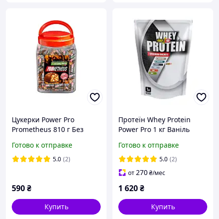
Цукерки Power Pro
Протеїн Whey Protein
Prometheus 810 г Без
Power Pro 1 кг Ваніль
цукру
Готово к отправке
Готово к отправке
5.0
(2)
5.0
(2)
270
от
₴
/мес
590
₴
1 620
₴
Купить
Купить