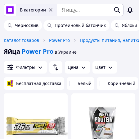
В категории
Чернослив
Протеиновый батончик
Яблоки
Каталог товаров
Power Pro
Продукты питания, напитк
Яйца
Power Pro
в Украине
Фильтры
Цена
Цвет
Бесплатная доставка
Белый
Коричневый