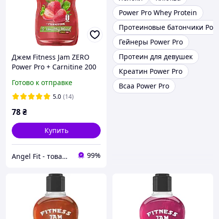
Power Pro Whey Protein
Протеиновые батончики Powe
Гейнеры Power Pro
Протеин для девушек
Джем Fitness Jam ZERO
Power Pro + Carnitine 200
Креатин Power Pro
г Полуниця
Готово к отправке
Bcaa Power Pro
5.0
(14)
78
₴
Купить
99%
Angel Fit - товари для здоров'я, спорту та активного життя