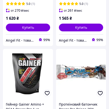
5.0
(1)
5.0
(1)
270
261
от
₴
/мес
от
₴
/мес
1 620
₴
1 565
₴
Купить
Купить
99%
99%
Angel Fit - товари для здоров'я, спорту та активного життя
Angel Fit - товари для здоров'я, спорту та активного життя
Гейнер Gainer Amino +
Протеїновий батончик