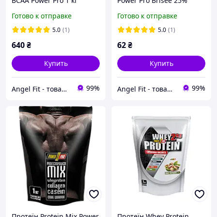
BCAA Power Pro 1 кг
Power Pro Brisee 25%
Шоколад
Protein Bar 55 г Кокос
Готово к отправке
Готово к отправке
5.0
(1)
5.0
(1)
640
₴
62
₴
Купить
Купить
99%
99%
Angel Fit - товари для здоров'я, спорту та активного життя
Angel Fit - товари для здоров'я, спорту та активного життя
Протеїн Protein Mix Power
Протеїн Whey Protein