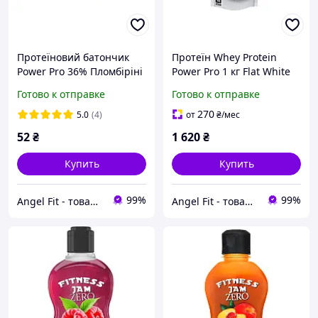
Протеїновий батончик
Протеїн Whey Protein
Power Pro 36% Пломбіріні
Power Pro 1 кг Flat White
60 г
Готово к отправке
Готово к отправке
270
5.0
(4)
от
₴
/мес
52
₴
1 620
₴
Купить
Купить
99%
99%
Angel Fit - товари для здоров'я, спорту та активного життя
Angel Fit - товари для здоров'я, спорту та активного життя