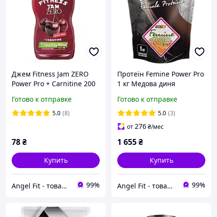
Джем Fitness Jam ZERO
Протеїн Femine Power Pro
Power Pro + Carnitine 200
1 кг Медова диня
г Вишня
Готово к отправке
Готово к отправке
5.0
(8)
5.0
(3)
276
от
₴
/мес
78
₴
1 655
₴
Купить
Купить
99%
99%
Angel Fit - товари для здоров'я, спорту та активного життя
Angel Fit - товари для здоров'я, спорту та активного життя