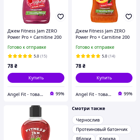
Джем Fitness Jam ZERO
Джем Fitness Jam ZERO
Power Pro + Carnitine 200
Power Pro + Carnitine 200
г Малина
г Персик
Готово к отправке
Готово к отправке
5.0
(15)
5.0
(14)
78
₴
78
₴
Купить
Купить
99%
99%
Angel Fit - товари для здоров'я, спорту та активного життя
Angel Fit - товари для здоров'я, спорту та активного життя
Смотри также
Чернослив
Протеиновый батончик
Яблоки
Клюква