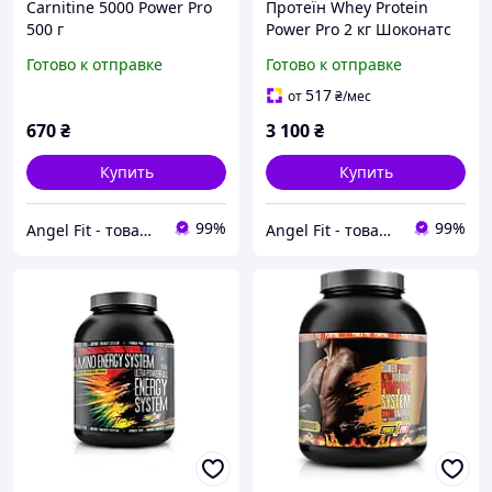
Carnitine 5000 Power Pro
Протеїн Whey Protein
500 г
Power Pro 2 кг Шоконатс
Готово к отправке
Готово к отправке
517
от
₴
/мес
670
₴
3 100
₴
Купить
Купить
99%
99%
Angel Fit - товари для здоров'я, спорту та активного життя
Angel Fit - товари для здоров'я, спорту та активного життя