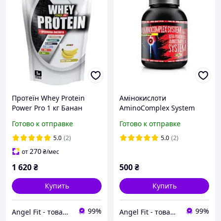
Протеїн Whey Protein
Амінокислоти
Power Pro 1 кг Банан
AminoComplex System
Power Pro 500 г
Готово к отправке
Готово к отправке
5.0
(2)
5.0
(2)
270
от
₴
/мес
1 620
₴
500
₴
Купить
Купить
99%
99%
Angel Fit - товари для здоров'я, спорту та активного життя
Angel Fit - товари для здоров'я, спорту та активного життя