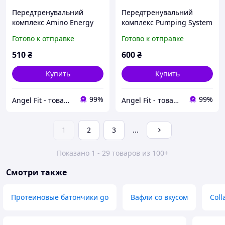
Передтренувальний
Передтренувальний
комплекс Amino Energy
комплекс Pumping System
System Power Pro 500 г
Power Pro 500 г Дюшес
Готово к отправке
Готово к отправке
510
₴
600
₴
Купить
Купить
99%
99%
Angel Fit - товари для здоров'я, спорту та активного життя
Angel Fit - товари для здоров'я, спорту та активного життя
1
2
3
...
Показано 1 - 29 товаров из 100+
Смотри также
Протеиновые батончики go
Вафли со вкусом
Coll