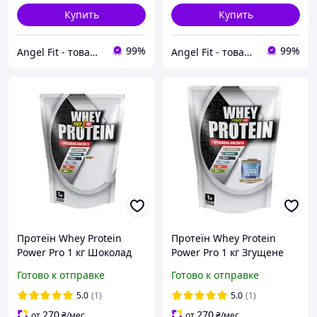
Купить
Купить
99%
99%
Angel Fit - товари для здоров'я, спорту та активного життя
Angel Fit - товари для здоров'я, спорту та активного життя
Протеїн Whey Protein
Протеїн Whey Protein
Power Pro 1 кг Шоколад
Power Pro 1 кг Згущене
молоко
Готово к отправке
Готово к отправке
5.0
(1)
5.0
(1)
270
270
от
₴
/мес
от
₴
/мес