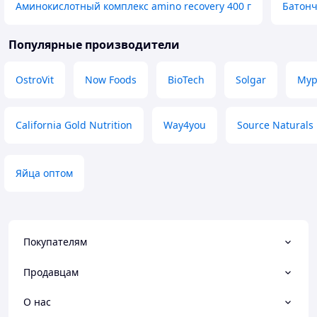
Аминокислотный комплекс amino recovery 400 г
Батонч
Популярные производители
OstroVit
Now Foods
BioTech
Solgar
Myp
California Gold Nutrition
Way4you
Source Naturals
Яйца оптом
Покупателям
Продавцам
О нас