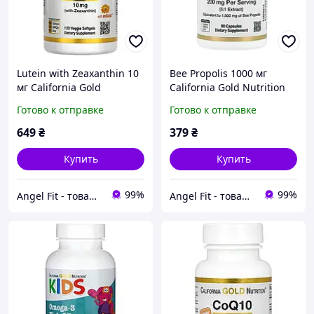
Lutein with Zeaxanthin 10
Bee Propolis 1000 мг
мг California Gold
California Gold Nutrition
Nutrition 120 капсул
90 капсул
Готово к отправке
Готово к отправке
649
₴
379
₴
Купить
Купить
99%
99%
Angel Fit - товари для здоров'я, спорту та активного життя
Angel Fit - товари для здоров'я, спорту та активного життя