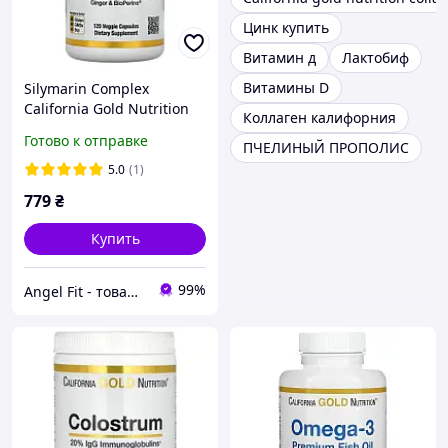
Цинк купить
Витамин д
Лактобиф
Витамины D
Silymarin Complex
California Gold Nutrition
Коллаген калифорния
120 капсул
Готово к отправке
ПЧЕЛИНЫЙ ПРОПОЛИС
5.0
(1)
779
₴
Купить
99%
Angel Fit - товари для здоров'я, спорту та активного життя