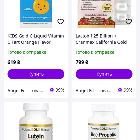
KIDS Gold C Liquid Vitamin
Lactobif 25 Billion +
C Tart Orange Flavor
Cranmax California Gold
California Gold Nutrition
Nutrition 30 капсул
Готово к отправке
Готово к отправке
118 мл
619
₴
799
₴
Купить
Купить
99%
99%
Angel Fit - товари для здоров'я, спорту та активного життя
Angel Fit - товари для здоров'я, спорту та активного життя