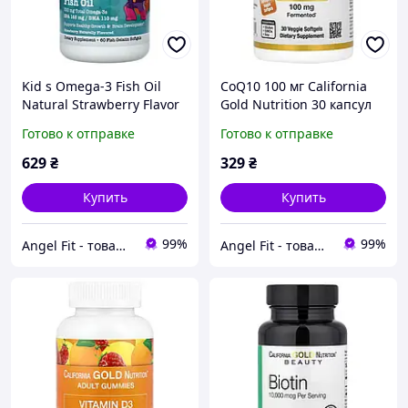
Kid s Omega-3 Fish Oil
CoQ10 100 мг California
Natural Strawberry Flavor
Gold Nutrition 30 капсул
California Gold Nutrition
Готово к отправке
Готово к отправке
60 капсул
629
₴
329
₴
Купить
Купить
99%
99%
Angel Fit - товари для здоров'я, спорту та активного життя
Angel Fit - товари для здоров'я, спорту та активного життя