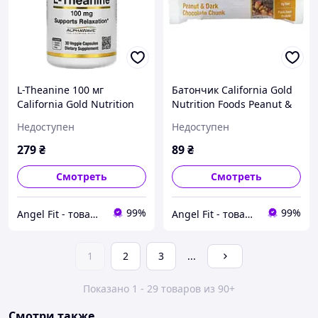
L-Theanine 100 мг
Батончик California Gold
California Gold Nutrition
Nutrition Foods Peanut &
30 капсул
Dark Chocolate Chunk 40 г
Недоступен
Недоступен
279
₴
89
₴
Смотреть
Смотреть
99%
99%
Angel Fit - товари для здоров'я, спорту та активного життя
Angel Fit - товари для здоров'я, спорту та активного життя
1
2
3
...
Показано 1 - 29 товаров из 90+
Смотри также