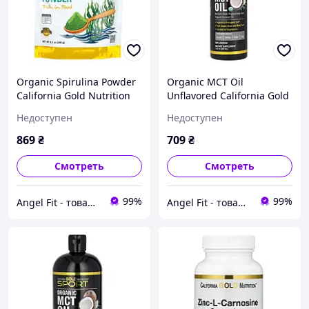
Organic Spirulina Powder
Organic MCT Oil
California Gold Nutrition
Unflavored California Gold
Superfoods 240 г
Nutrition Sport 355 мл
Недоступен
Недоступен
869
₴
709
₴
Смотреть
Смотреть
99%
99%
Angel Fit - товари для здоров'я, спорту та активного життя
Angel Fit - товари для здоров'я, спорту та активного життя