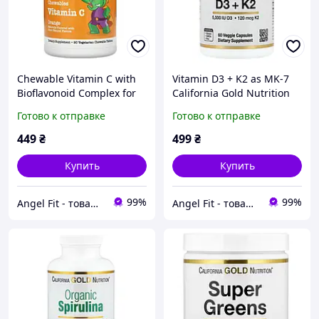
Chewable Vitamin C with
Vitamin D3 + K2 as MK-7
Bioflavonoid Complex for
California Gold Nutrition
Children Orange California
60 капсул
Готово к отправке
Готово к отправке
Gold Nutrition 90
жувальних таблеток
449
₴
499
₴
Купить
Купить
99%
99%
Angel Fit - товари для здоров'я, спорту та активного життя
Angel Fit - товари для здоров'я, спорту та активного життя