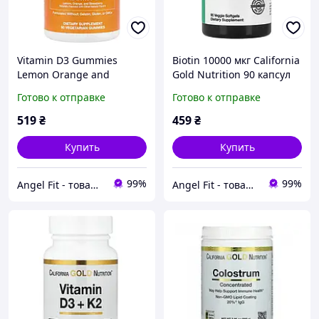
Vitamin D3 Gummies
Biotin 10000 мкг California
Lemon Orange and
Gold Nutrition 90 капсул
Strawberry 2000 IU
Готово к отправке
Готово к отправке
California Gold Nutrition
90 жувальних таблеток
519
₴
459
₴
Купить
Купить
99%
99%
Angel Fit - товари для здоров'я, спорту та активного життя
Angel Fit - товари для здоров'я, спорту та активного життя