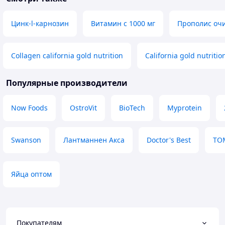
Цинк-l-карнозин
Витамин с 1000 мг
Прополис о
Collagen california gold nutrition
California gold nutriti
Популярные производители
Now Foods
OstroVit
BioTech
Myprotein
Swanson
Лантманнен Акса
Doctor's Best
ТО
Яйца оптом
Покупателям