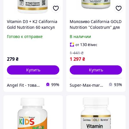
Vitamin D3 + K2 California
Молозиво California GOLD
Gold Nutrition 60 капсул
Nutrition "Colostrum" для
стимуляции иммунной
Готово к отправке
В наличии
системы,
концентрированное, в
130
от
₴
/мес
порошке (200 г)(23576324)
1 441
₴
279
₴
1 297
₴
Купить
Купить
99%
93%
Angel Fit - товари для здоров'я, спорту та активного життя
Super-Max-market