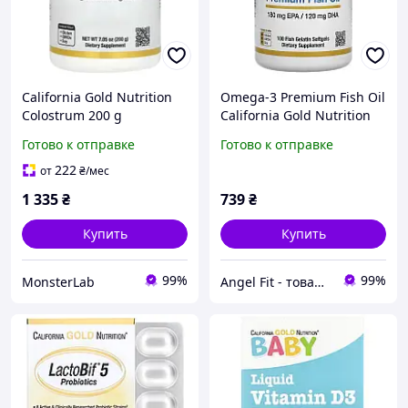
California Gold Nutrition
Omega-3 Premium Fish Oil
Colostrum 200 g
California Gold Nutrition
100 капсул
Готово к отправке
Готово к отправке
222
от
₴
/мес
1 335
₴
739
₴
Купить
Купить
99%
99%
MonsterLab
Angel Fit - товари для здоров'я, спорту та активного життя