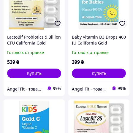
LactoBif Probiotics 5 Billion
Baby Vitamin D3 Drops 400
CFU California Gold
IU California Gold
Nutrition 60 капсул
Nutrition 10 мл
Готово к отправке
Готово к отправке
539
₴
399
₴
Купить
Купить
99%
99%
Angel Fit - товари для здоров'я, спорту та активного життя
Angel Fit - товари для здоров'я, спорту та активного життя