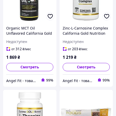
Organic MCT Oil
Zinc-L-Carnosine Complex
Unflavored California Gold
California Gold Nutrition
Nutrition Sport 946 мл
90 капсул
Недоступен
Недоступен
312
203
от
₴
/мес
от
₴
/мес
1 869
₴
1 219
₴
Смотреть
Смотреть
99%
99%
Angel Fit - товари для здоров'я, спорту та активного життя
Angel Fit - товари для здоров'я, спорту та активного життя