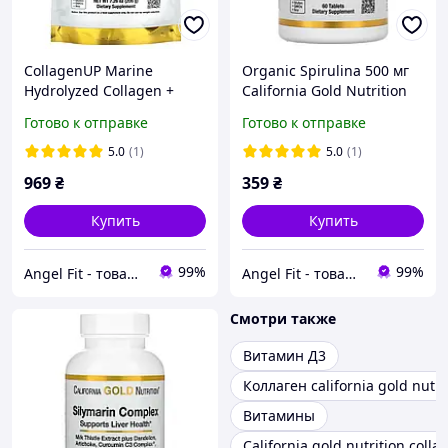
CollagenUP Marine
Organic Spirulina 500 мг
Hydrolyzed Collagen +
California Gold Nutrition
Hyaluronic Acid + Vitamin
60 таблеток
Готово к отправке
Готово к отправке
C California Gold Nutrition
206 г
5.0
(1)
5.0
(1)
969
₴
359
₴
Купить
Купить
99%
99%
Angel Fit - товари для здоров'я, спорту та активного життя
Angel Fit - товари для здоров'я, спорту та активного життя
Смотри также
Витамин Д3
Коллаген california gold nutri
Витамины
California gold nutrition coll