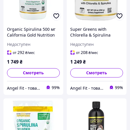
Organic Spirulina 500 мг
Super Greens with
California Gold Nutrition
Chlorella & Spirulina
720 таблеток
California Gold Nutrition
Недоступен
Недоступен
250 г
292
208
от
₴
/мес
от
₴
/мес
1 749
₴
1 249
₴
Смотреть
Смотреть
99%
99%
Angel Fit - товари для здоров'я, спорту та активного життя
Angel Fit - товари для здоров'я, спорту та активного життя