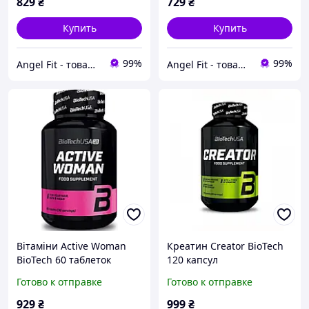
829
₴
729
₴
Купить
Купить
99%
99%
Angel Fit - товари для здоров'я, спорту та активного життя
Angel Fit - товари для здоров'я, спорту та активного життя
Вітаміни Active Woman
Креатин Creator BioTech
BioTech 60 таблеток
120 капсул
Готово к отправке
Готово к отправке
929
₴
999
₴