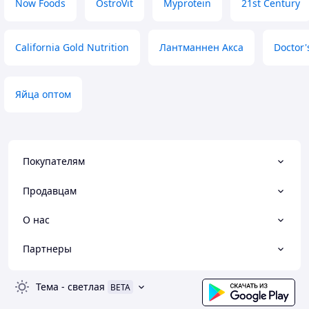
Now Foods
OstroVit
Myprotein
21st Century
California Gold Nutrition
Лантманнен Акса
Doctor'
Яйца оптом
Покупателям
Продавцам
О нас
Партнеры
Тема
-
светлая
BETA