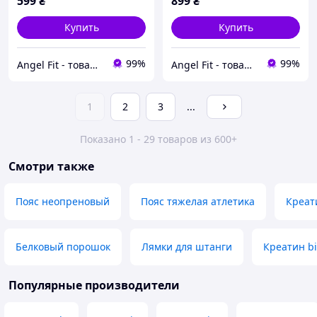
599
₴
899
₴
Купить
Купить
99%
99%
Angel Fit - товари для здоров'я, спорту та активного життя
Angel Fit - товари для здоров'я, спорту та активного життя
1
2
3
...
Показано 1 - 29 товаров из 600+
Смотри также
Пояс неопреновый
Пояс тяжелая атлетика
Креат
Белковый порошок
Лямки для штанги
Креатин bi
Популярные производители