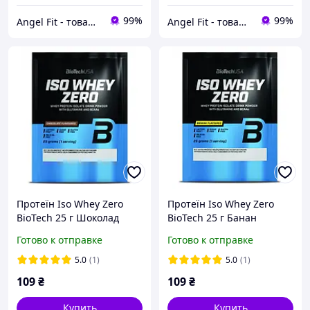
99%
99%
Angel Fit - товари для здоров'я, спорту та активного життя
Angel Fit - товари для здоров'я, спорту та активного життя
Протеїн Iso Whey Zero
Протеїн Iso Whey Zero
BioTech 25 г Шоколад
BioTech 25 г Банан
Готово к отправке
Готово к отправке
5.0
(1)
5.0
(1)
109
₴
109
₴
Купить
Купить