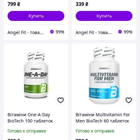
799
₴
339
₴
Купить
Купить
99%
99%
Angel Fit - товари для здоров'я, спорту та активного життя
Angel Fit - товари для здоров'я, спорту та активного життя
Вітаміни One-A-Day
Вітаміни Multivitamin For
BioTech 100 таблеток
Men BioTech 60 таблеток
Готово к отправке
Готово к отправке