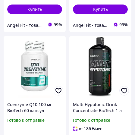
Купить
Купить
99%
99%
Angel Fit - товари для здоров'я, спорту та активного життя
Angel Fit - товари для здоров'я, спорту та активного життя
Coenzyme Q10 100 мг
Multi Hypotonic Drink
BioTech 60 капсул
Concentrate BioTech 1 л
Апельсин
Готово к отправке
Готово к отправке
186
от
₴
/мес