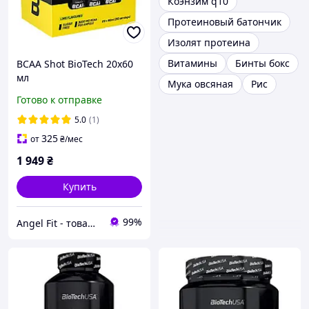
Коэнзим q10
Протеиновый батончик
Изолят протеина
Витамины
Бинты бокс
BCAA Shot BioTech 20x60
мл
Мука овсяная
Рис
Готово к отправке
5.0
(1)
325
от
₴
/мес
1 949
₴
Купить
99%
Angel Fit - товари для здоров'я, спорту та активного життя