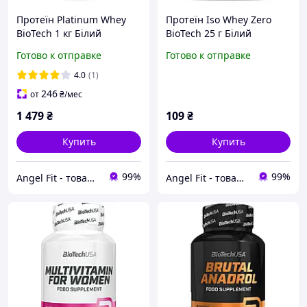
Протеїн Platinum Whey
Протеїн Iso Whey Zero
BioTech 1 кг Білий
BioTech 25 г Білий
шоколад - Малина
шоколад
Готово к отправке
Готово к отправке
4.0
(1)
246
от
₴
/мес
1 479
₴
109
₴
Купить
Купить
99%
99%
Angel Fit - товари для здоров'я, спорту та активного життя
Angel Fit - товари для здоров'я, спорту та активного життя