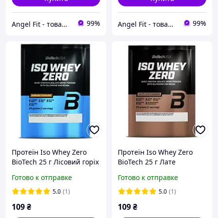
99%
99%
Angel Fit - товари для здоров'я, спорту та активного життя
Angel Fit - товари для здоров'я, спорту та активного життя
Протеїн Iso Whey Zero
Протеїн Iso Whey Zero
BioTech 25 г Лісовий горіх
BioTech 25 г Лате
Готово к отправке
Готово к отправке
5.0
(1)
5.0
(1)
109
₴
109
₴