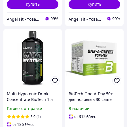
Купить
Купить
99%
99%
Angel Fit - товари для здоров'я, спорту та активного життя
Angel Fit - товари для здоров'я, спорту та активного життя
Multi Hypotonic Drink
BioTech One-A-Day 50+
Concentrate BioTech 1 л
для чоловіків 30 саше
Лимон
Готово к отправке
В наличии
312
5.0
(1)
от
₴
/мес
186
от
₴
/мес