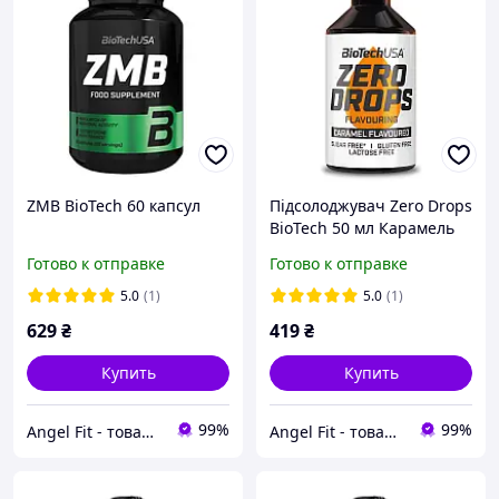
ZMB BioTech 60 капсул
Підсолоджувач Zero Drops
BioTech 50 мл Карамель
Готово к отправке
Готово к отправке
5.0
(1)
5.0
(1)
629
₴
419
₴
Купить
Купить
99%
99%
Angel Fit - товари для здоров'я, спорту та активного життя
Angel Fit - товари для здоров'я, спорту та активного життя