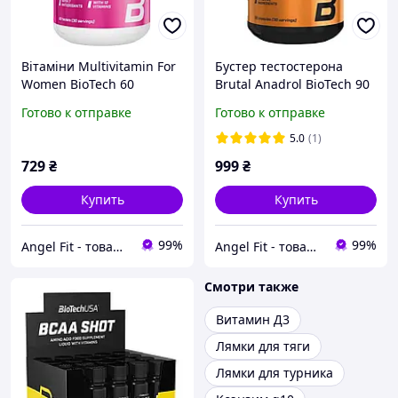
Вітаміни Multivitamin For
Бустер тестостерона
Women BioTech 60
Brutal Anadrol BioTech 90
таблеток
капсул
Готово к отправке
Готово к отправке
5.0
(1)
729
₴
999
₴
Купить
Купить
99%
99%
Angel Fit - товари для здоров'я, спорту та активного життя
Angel Fit - товари для здоров'я, спорту та активного життя
Смотри также
Витамин Д3
Лямки для тяги
Лямки для турника