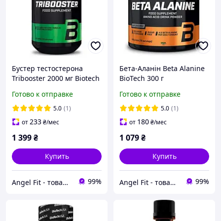
Бустер тестостерона
Бета-Аланін Beta Alanine
Tribooster 2000 мг Biotech
BioTech 300 г
120 таблеток
Готово к отправке
Готово к отправке
5.0
(1)
5.0
(1)
233
180
от
₴
/мес
от
₴
/мес
1 399
₴
1 079
₴
Купить
Купить
99%
99%
Angel Fit - товари для здоров'я, спорту та активного життя
Angel Fit - товари для здоров'я, спорту та активного життя