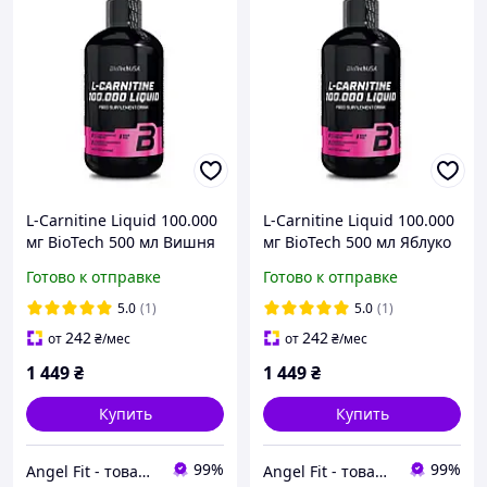
L-Carnitine Liquid 100.000
L-Carnitine Liquid 100.000
мг BioTech 500 мл Вишня
мг BioTech 500 мл Яблуко
Готово к отправке
Готово к отправке
5.0
(1)
5.0
(1)
242
242
от
₴
/мес
от
₴
/мес
1 449
₴
1 449
₴
Купить
Купить
99%
99%
Angel Fit - товари для здоров'я, спорту та активного життя
Angel Fit - товари для здоров'я, спорту та активного життя