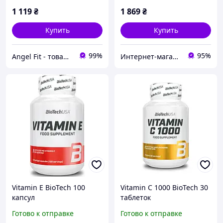
1 119
₴
1 869
₴
Купить
Купить
99%
95%
Angel Fit - товари для здоров'я, спорту та активного життя
Интернет-магазин крутых товаров КРУТО!
Vitamin E BioTech 100
Vitamin C 1000 BioTech 30
капсул
таблеток
Готово к отправке
Готово к отправке