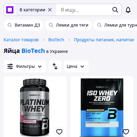
В категории
Витамин Д3
Лямки для тяги
Лямки для тур
Каталог товаров
BioTech
Продукты питания, напитки
Яйца
BioTech
в Украине
Фильтры
Цена