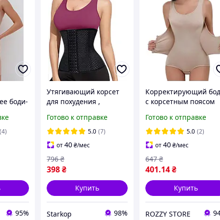
Утягивающий корсет
Корректирующий бо
е боди-
для похудения ,
с корсетным поясом
ой
стягивающий пояс для
утяжкой живота
вке
Готово к отправке
Готово к отправке
овное
живота, корсет бандаж,
женское утягивающе
корсет после родов
белье с вшитым
(4)
5.0
(7)
5.0
(2)
корсетом на крючках
40
40
от
₴
/мес
от
₴
/мес
796
₴
647
₴
398
₴
401
.14
₴
ь
Купить
Купить
95%
98%
9
Starkop
ROZZY STORE