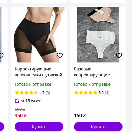
Корректирующие
Базовые
велосипедки с утяжкой
корректирующие
живота, утягивающие
стринги с максимально
Готово к отправке
Готово к отправке
шорты для корекции
высокой посадкой
фигуры,
4.7
(3)
5.0
(4)
моделирующие
15
от
₴
/мес
шорты-трусики
500
₴
350
₴
150
₴
Купить
Купить