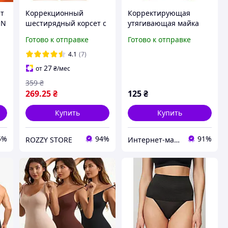
ет
Коррекционный
Корректирующая
EN
шестирядный корсет с
утягивающая майка
утяжкой для талии
для мужчин Slim'n'lift
Готово к отправке
Готово к отправке
 /
корсетный пояс
for Men Pro размер L
послеоперационный с
OM227
4.1
(7)
эффектом утяжки
27
от
₴
/мес
черный XS
359
₴
269
.25
₴
125
₴
Купить
Купить
5%
94%
91%
ROZZY STORE
Интернет-магазин товаров для дома "OptMisto"