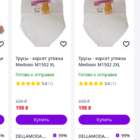
ди
Трусы - корсет утяжка
Трусы - корсет утяжка
Medoosi M1502 XL
Medoosi M1502 2XL
белые
белые
Готово к отправке
Готово к отправке
е
5.0
(1)
5.0
(1)
220
₴
220
₴
198
₴
198
₴
Купить
Купить
4%
99%
99%
DELLAMODA.COM.UA
DELLAMODA.COM.UA