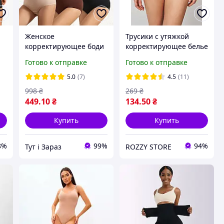
Женское
Трусики с утяжкой
корректирующее боди
корректирующее белье
с эффектом утяжки
корректирующие
Готово к отправке
Готово к отправке
скульптурирующее на
трусы с широким
тонких бретельках ХS -
поясом высокая
5.0
(7)
4.5
(11)
3XL утягивающее белье
посадка бразилианы
998
₴
269
₴
Черные M
449
.10
₴
134
.50
₴
Купить
Купить
8%
99%
94%
Тут і Зараз
ROZZY STORE