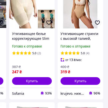
Утягивающее белье
Утягивающие стринги
корректирующее Slim
с высокой талией,
Silhouette Supreme
трусики с ребрами
Готово к отправке
Готово к отправке
 с
утягивающий
жесткости,
комбидресс со
корректирующее бельё
5.0
(2)
5.0
(4)
съемными бретелями.S
для женщин
13
от
₴
/мес
387
₴
400
₴
247
₴
319
₴
Купить
Купить
8%
93%
96%
Sofania
krujevo. нижнее белье