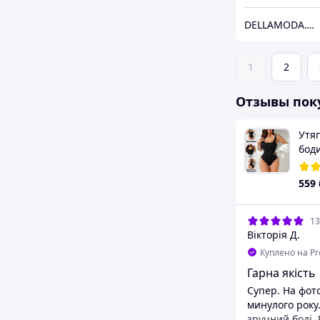
DELLAMODA.COM.UA
1
2
Отзывы пок
Утя
бод
бель
под
559
утя
13
Вікторія Д.
Куплено на P
Гарна якість
Супер. На фот
минулого року. Я
зручний боді.