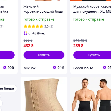
ая
Женский
Мужской корсет-жил
майка
корректирующий боди
для похудения, XL, M
'n'lift
Wealurre L-XL для
HOT, Черный /
вке
Готово к отправке
Готово к отправке
змер XXL
утяжки живота и талии
Формирующий жилет
бесшовный shapewear
Фитнес-жилет для
(1)
5.0
(2)
корсет с компрессией
тренировок
43
от
₴
/мес
600
₴
341
.43
₴
432
₴
239
₴
ь
Купить
Купить
90%
94%
9
MixBox
GoodChoise
е белье