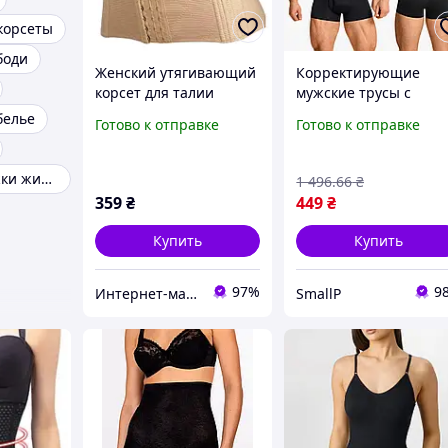
корсеты
боди
Женский утягивающий
Корректирующие
корсет для талии
мужские трусы с
Bodasan размер S Пояс
завышенной талией
белье
Готово к отправке
Готово к отправке
для похудения и
TormBoxers, черные,
формирования силуэта
размер L-XL
(P888)
Трусы для утяжки живота
1 496
.66
₴
359
₴
449
₴
Купить
Купить
97%
9
Интернет-магазин "4buy"
SmallP