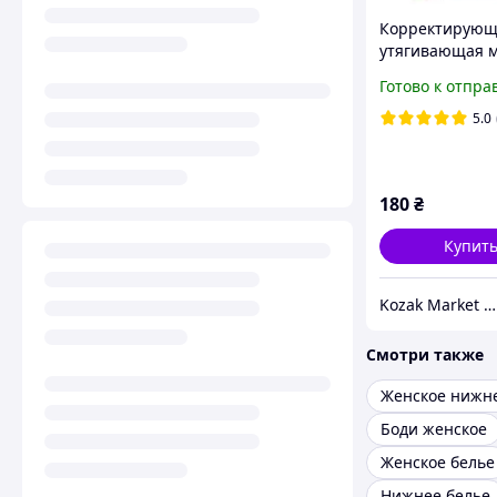
Корректирующ
утягивающая 
для мужчин Slim
Готово к отпра
for Men Pro ра
Топ продаж
5.0
180
₴
Купит
Kozak Market - Магазин техники и аксессуаров
Смотри также
Женское нижне
Боди женское
Женское белье
Нижнее белье