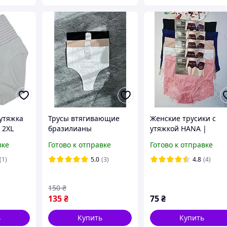
 утяжка
Трусы втягивающие
Женские трусики с
 2XL
бразилианы
утяжкой HANA |
корректирующие с
Корректирующие
вке
Готово к отправке
Готово к отправке
высокой посадкой
кружевные трусы
Dyana
размеры 2XL-3XL
(1)
5.0
(3)
4.8
(4)
ДИВЕТСЯ ОПИСАНИЕ
КОЛЬОРОВ
150
₴
135
₴
75
₴
ь
Купить
Купить