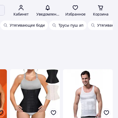
Кабинет
Уведомления
Избранное
Корзина
Утягивающее боди
Трусы пуш ап
Утягивающ