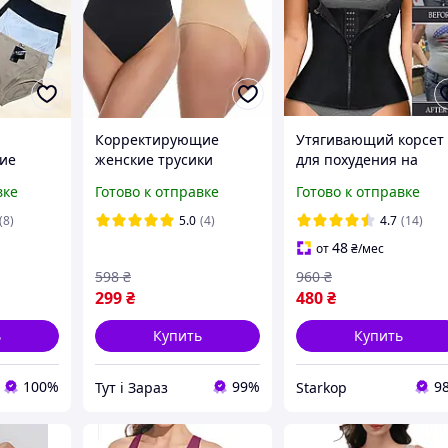
Корректирующие
Утягивающий корсет
ие
женские трусики
для похудения на
sma
стринги с ребрами
бретельках, майка
вке
Готово к отправке
Готово к отправке
с
жесткости
корсет, корсет грация
 L XL
утягивающие трусы на
утяжкой
(8)
5.0
(4)
4.7
(14)
высокой посадке
48
от
₴
/мес
598
₴
960
₴
299
₴
480
₴
ь
Купить
Купить
100%
99%
9
Тут і Зараз
Starkop