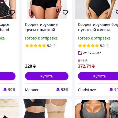
корсет
Корректирующие
Корректирующее бод
tband
трусы с высокой
с утяжкой живота
ие S-
посадкой
утягивающее нижне
вке
Готово к отправке
Готово к отправке
тирующий
белье базовый
та
комбидресс для
5.0
(3)
5.0
(2)
коррекции фигуры
37
от
₴
/мес
открытая спинка S
611
₴
320
₴
372
.71
₴
ь
Купить
Купить
90%
98%
9
Марлен
CindyLove