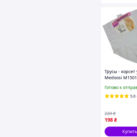
Трусы - корсет
Medoosi M1501
белые
Готово к отпра
5.0
220
₴
198
₴
Купит