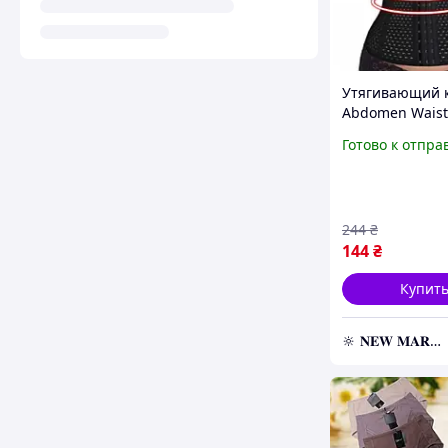
Утягивающий 
Abdomen Wais
SIZE XXL и друг
Готово к отпра
XXXL, Коррек
пояс для живо
244
₴
144
₴
Купит
🔆 𝐍𝐄𝐖 𝐌𝐀𝐑𝐊𝐄𝐓 🔆 – Продукция премиум-класса от официального представителя!