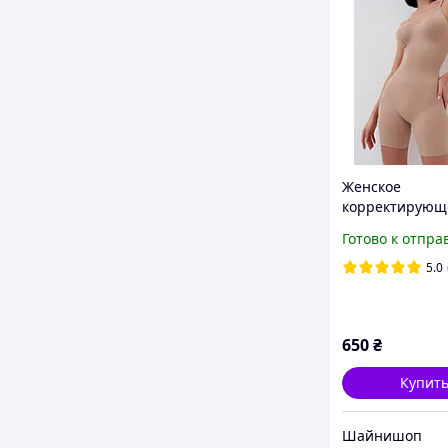
Женское
корректирующе
шорты с утяжк
Готово к отпра
бежевое бесш
боди
5.0
650
₴
Купит
Шайнишоп