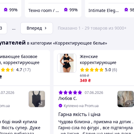
99%
99%
9
Техно room / Brenda Lingerie
Intimate Elegance
3
...
Вперед
Показано 1 - 29 товаров из 9000+
упателей
в категории «Корректирующее белье»
гивающее базовое
Женские
и, корректирующее
корректирующие
е, боди с утяжкой для
утягивающие трусики
4.7
(17)
5.0
(6)
черкивания фигуры,
корсет брифы с
698
₴
₴
гивающее боди
максимальной утяжкой с
349
₴
кружевом черный разме
M
.07.2026
07.06.2026
Любов С.
+
2
+
1
rom.ua
Куплено на Prom.ua
Гарна якість і ціна
о боді який купила
Чудова білизна , приємна на дотик .
кість супер. Дуже
Гарно сіла по фігурі , все підтягнула
 Розмір вибирала
, не тисне . Єдине що мені не дуже