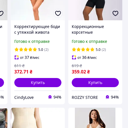
и
Корректирующее боди
Коррекционные
с утяжкой живота
корсетные
е
утягивающее нижнее
велосипедки с
Готово к отправке
Готово к отправке
белье базовый
корректирующим
комбидресс для
утягивающим поясом
5.0
(2)
5.0
(2)
коррекции фигуры
шорты с утяжкой
37
36
от
₴
/мес
от
₴
/мес
открытая спинка
корсетным поясом на
611
₴
619
₴
крючках Черный M
372
.71
₴
359
.02
₴
Купить
Купить
4%
94%
94%
CindyLove
ROZZY STORE