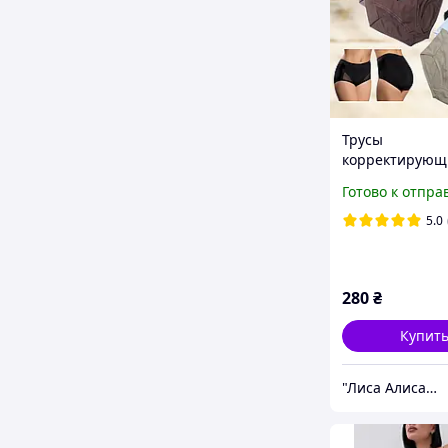
Трусы
корректирующ
женские Acou
Готово к отпра
51393 высокие 
утяжкой Размер
5.0
2XL 3XL
280
₴
Купит
"Лиса Алиса" интернет-магазин нижнего белья для всей семьи и детской одежды