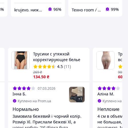
8%
96%
99%
krujevo. нижнее белье
Техно room / Brenda Lingerie
Трусики с утяжкой
Трус
корректирующее белье
вста
корректирующие трусы с
увел
4.5
(11)
широким поясом высокая
беде
269
₴
909
₴
посадка бразилианы
134
.50
₴
606
р
Черные M
07.03.2026
14.
Інна Б.
Аліна М.
+
1
Куплено на Prom.ua
Куплено на Pr
Нормально
Неплохие
Замовила бежевий і чорний колір.
4 см в объеме 
Розмір Xl. Прислали бежеві Xl, а
не большая, но
чорні мабуть 2Xl (бірка була
ощутимая. Мой