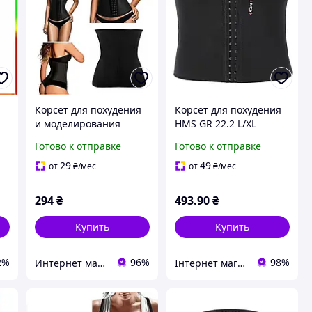
я
Корсет для похудения
Корсет для похудения
и моделирования
HMS GR 22.2 L/XL
талии Sculpting
(87см), черный
Готово к отправке
Готово к отправке
Clothes.
29
49
от
₴
/мес
от
₴
/мес
294
₴
493
.90
₴
Купить
Купить
2%
96%
98%
Интернет магазин "Нужные покупки"
Інтернет магазин СпортТочка