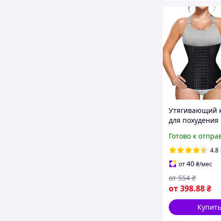
Утягивающий 
для похудения
шестирядный 
Готово к отпра
ребрами жестк
бретелей , поя
4.8
похудения
40
от
₴
/мес
от
554
₴
от
398
.88
₴
Купит