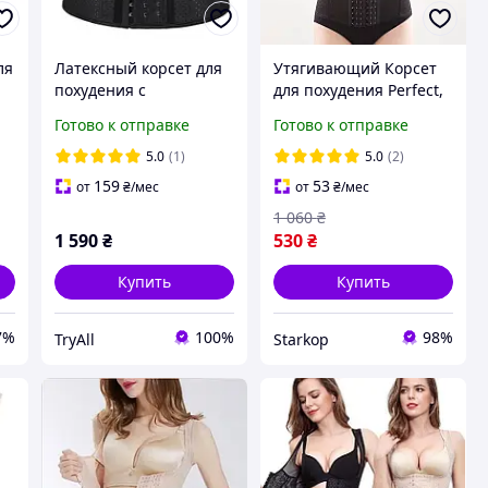
ля
Латексный корсет для
Утягивающий Корсет
похудения с
для похудения Perfect,
перфорацией на 25
Женский удобный
Готово к отправке
Готово к отправке
косточек: бежевый,
корректирующий
черный
корсет для талии
5.0
(1)
5.0
(2)
159
53
от
₴
/мес
от
₴
/мес
1 060
₴
1 590
₴
530
₴
Купить
Купить
7%
100%
98%
TryAll
Starkop