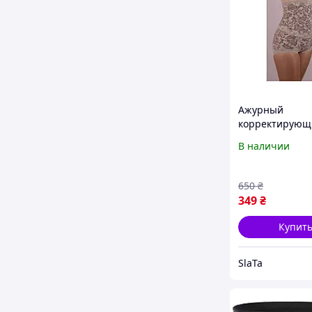
Ажурный
корректирующ
корсет-пояс дл
В наличии
похудения,
послеродовой 
32 см высота ,
650
₴
жёсткости
349
₴
Купит
SlaTa