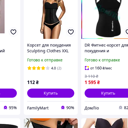
Корсет для похудения
DR Фитнес-корсет дл
ий
Sculpting Clothes XXL
похудения и
я
Черный FM227
поддержки осанки
Готово к отправке
Готово к отправке
Doros Prop черный S
бандаж,
Doro-l2
160
4.0
(2)
от
₴
/мес
 6 рёбер
3 110
₴
112
₴
1 595
₴
ь
Купить
Купить
95%
90%
8
FamilyMart
ДомЛіо