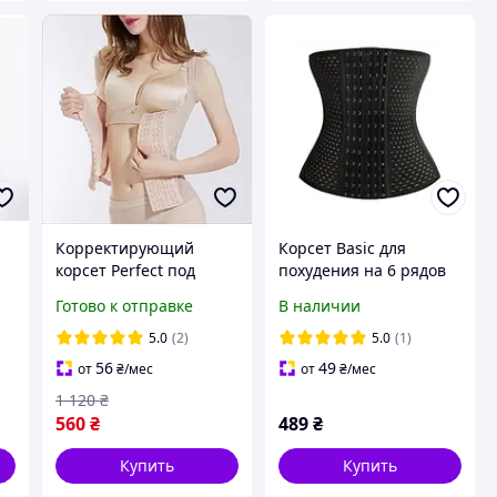
Корректирующий
Корсет Basic для
корсет Perfect под
похудения на 6 рядов
одежду, Корсет для
петель: бежевый,
Готово к отправке
В наличии
коррекции осанки,
черный
Корсет грация для
5.0
(2)
5.0
(1)
похудения
56
49
от
₴
/мес
от
₴
/мес
1 120
₴
560
₴
489
₴
Купить
Купить