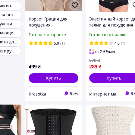
Корсет для талии и осанки
Корсет майка для похудения
Корсет Грация для
Эластичный корсет д
Корсет для похудения Waist Trainer
похудения,
талии для похудения
утягивающий,
Abdomen waistband
Корсеты утягивающие живот и
Готово к отправке
Готово к отправке
корректирующий,
утягивающий пояс
Корсет для живота для похудения
большие размеры,
корсет черный PMX
5.0
(1)
4.0
(1)
бежевый цвет
Корсеты корректирующие фигуру
29
от
₴
/мес
578
₴
499
₴
289
₴
Купить
Купить
95%
9
Krasotka
Интернет магазин "Eleven"