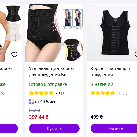
корсет
Утягивающий Корсет
Корсет Грация для
для похудения Без
похудения,
с
бретелек
утягивающий,
вке
Готово к отправке
В наличии
ости без
Шестирядный,Корсет
корректирующий,
с для
послеродовой Без
большие размеры,
(5)
5.0
(1)
5.0
(1)
бретелек для утяжки
черный цвет
40
от
₴
/мес
живота
552
₴
397
.44
₴
499
₴
ь
Купить
Купить