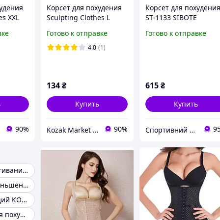
худения
Корсет для похудения
Корсет для похудени
es XXL
Sculpting Clothes L
ST-1133 SIBOTE
Черный Топ продаж
стягивающий черны
вке
Готово к отправке
Готово к отправке
4.0
(1)
134
₴
615
₴
ь
Купить
Купить
90%
90%
9
Kozak Market - Магазин техники и аксессуаров
Спортивний клуб VELIKAN
Корсет для утягивания живота
Корсет для уменьшения талии
Корректирующий КОРСЕТ
Пояс корсет для похудения