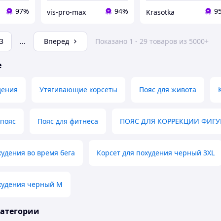
97%
94%
9
vis-pro-max
Krasotka
3
...
Вперед
Показано 1 - 29 товаров из 5000+
е
дения
Утягивающие корсеты
Пояс для живота
пояс
Пояс для фитнеса
ПОЯС ДЛЯ КОРРЕКЦИИ ФИГ
худения во время бега
Корсет для похудения черный 3XL
охудения черный M
категории