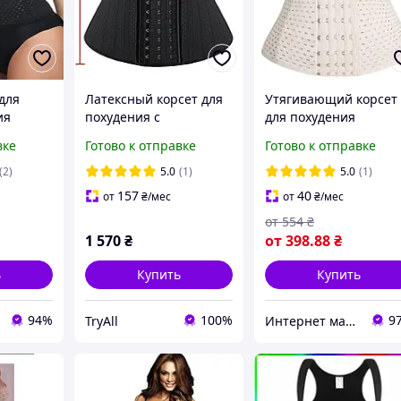
для
Латексный корсет для
Утягивающий корсет
ия
похудения с
для похудения
живота
перфорацией 25 ребер
шестирядный
вке
Готово к отправке
Готово к отправке
с
жесткости 25см висот:
Бежевый с ребрами
ми
бежевый, черный
жесткости без
(2)
5.0
(1)
5.0
(1)
ости
бретелей , пояс для
157
40
от
₴
/мес
от
₴
/мес
похудения
от
554
₴
1 570
₴
от
398
.88
₴
ь
Купить
Купить
94%
100%
9
TryAll
Интернет магазин MegaTextile