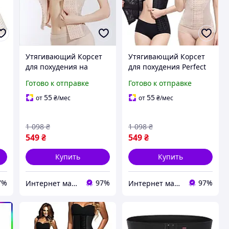
Утягивающий Корсет
Утягивающий Корсет
для похудения на
для похудения Perfect
бретельках корекции
Черный на бретельках
Готово к отправке
Готово к отправке
фигуры
корекции фигуры
моделирующий Perfect
моделирующий
55
55
от
₴
/мес
от
₴
/мес
,Корсеты полуграция
1 098
₴
1 098
₴
549
₴
549
₴
Купить
Купить
7%
97%
97%
Интернет магазин MegaTextile
Интернет магазин MegaTextile