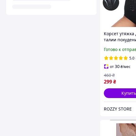
Корсет утяжка 
талии похуден
утягивающий 
Готово к отпра
на талию пояс 
металлически
5.0
ребрами жестк
30
от
₴
/мес
черный S
460
₴
299
₴
Купит
ROZZY STORE