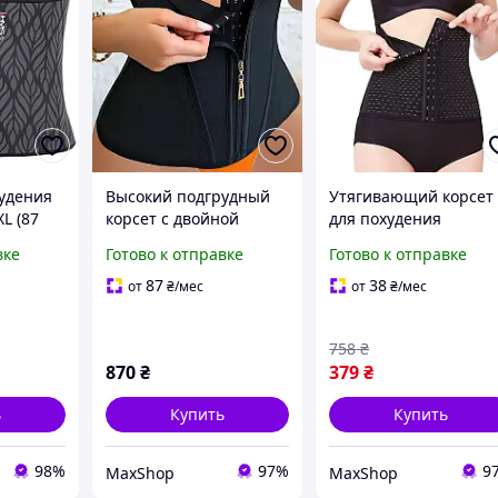
худения
Высокий подгрудный
Утягивающий корсет
L (87
корсет с двойной
для похудения
утяжкой в зоне талии,
трехрядный, Корсет
вке
Готово к отправке
Готово к отправке
Корректирующий
коррекционный,
корсет сильной утяжки,
Корсет для втягиван
87
38
от
₴
/мес
от
₴
/мес
Бандаж-корсет для
живота, Корсет после
похудения Ketty
родов
758
₴
870
₴
379
₴
ь
Купить
Купить
98%
97%
9
MaxShop
MaxShop