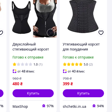
Двухслойный
Утягивающий корсет
стягивающий корсет
для похудения
для похудения, Корсет
шестирядный с
Готово к отправке
Готово к отправке
компрессионный после
ребрами жесткости без
ия
родов, Корсет женский
бретелей, Черный, S
1.0
(1)
5.0
(2)
для коррекции фигуры
48
40
от
₴
/мес
от
₴
/мес
Мадонна
960
₴
798
₴
480
₴
399
₴
Купить
Купить
7%
97%
94%
MaxShop
shchetki.in.ua