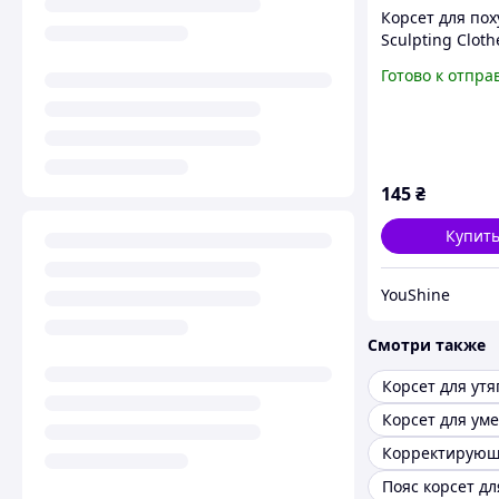
Корсет для по
Sculpting Cloth
Черный YU227
Готово к отпра
145
₴
Купит
YouShine
Смотри также