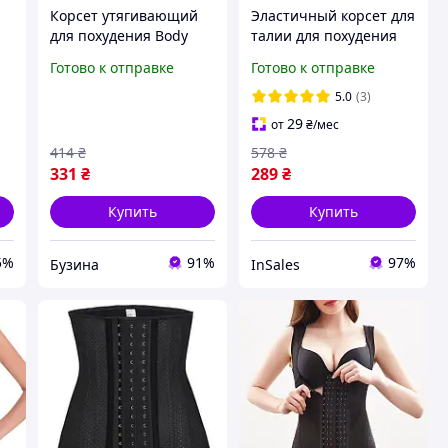
я
Корсет утягивающий
Эластичный корсет для
для похудения Body
талии для похудения
й
Shaper 223-78
Abdomen waistband
Готово к отправке
Готово к отправке
Утягивающий пояс для
утягивающий пояс
коррекции фигуры
корсет черный WSG
5.0
(3)
buzyna
29
от
₴
/мес
414
₴
578
₴
331
₴
289
₴
Купить
Купить
5%
91%
97%
Бузина
InSales