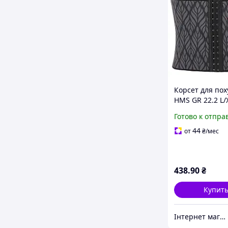
Корсет для по
HMS GR 22.2 L/X
см), серый
Готово к отпра
44
от
₴
/мес
438
.90
₴
Купит
Інтернет магазин СпортТочка