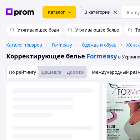
Каталог
В категории
Утягивающее боди
Утягивающее белье
Т
Каталог товаров
Formeasy
Одежда и обувь
Женск
Корректирующее белье
Formeasy
в Украин
По рейтингу
Дешевле
Дороже
Международный раз