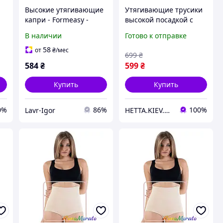
Высокие утягивающие
Утягивающие трусики
капри - Formeasy -
высокой посадкой с
Бежевый
крючками Formeasy S
В наличии
Готово к отправке
арт. 1300 Черный -
Formeasy
58
от
₴
/мес
699
₴
584
₴
599
₴
Купить
Купить
0%
86%
100%
Lavr-Igor
HETTA.KIEV.UA