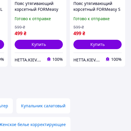
Пояс утягивающий
Пояс утягивающий
 L
корсетный FORMeasy
корсетный FORMeasy S
XL арт. 0500 Черный -
арт. 0500 Бежевый -
Готово к отправке
Готово к отправке
Formeasy
Formeasy
599
₴
599
₴
499
₴
499
₴
Купить
Купить
0%
100%
100%
HETTA.KIEV.UA
HETTA.KIEV.UA
ьтер
Купальник салатовый
Женское белье корректирующее