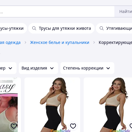
Найти
русы-утяжки
Трусы для утяжки живота
Утягивающи
ая одежда
Женское белье и купальники
Корректирующе
е
мер
Вид изделия
Степень коррекции