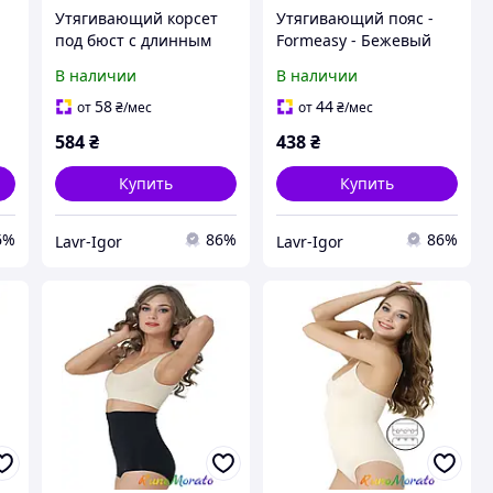
Утягивающий корсет
Утягивающий пояс -
под бюст с длинным
Formeasy - Бежевый
рукавом - Formeasy -
В наличии
В наличии
Бежевый
58
44
от
₴
/мес
от
₴
/мес
584
₴
438
₴
Купить
Купить
6%
86%
86%
Lavr-Igor
Lavr-Igor