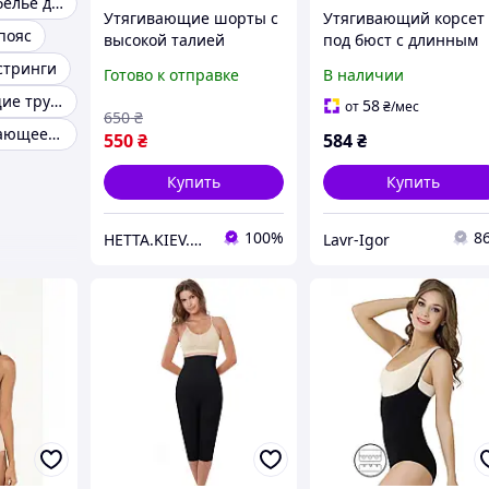
Утягивающее белье для живота
Утягивающие шорты с
Утягивающий корсет
пояс
высокой талией
под бюст с длинным
Formeasy M арт.0100
рукавом - Formeasy -
стринги
Готово к отправке
В наличии
Бежевые - Formeasy
Черный
Корректирующие трусы
58
от
₴
/мес
650
₴
Сильно утягивающее белье
550
₴
584
₴
Купить
Купить
100%
8
HETTA.KIEV.UA
Lavr-Igor