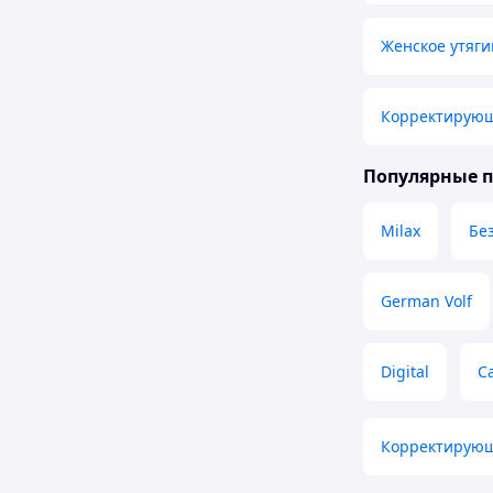
Женское утяг
Корректирующ
Популярные 
Milax
Бе
German Volf
Digital
С
Корректирующ