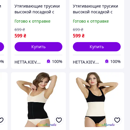
и
Утягивающие трусики
Утягивающие трусики
высокой посадкой с
высокой посадкой с
L
крючками Formeasy S
крючками Formeasy XL
Готово к отправке
Готово к отправке
арт. 1300 Бежевый -
арт. 1300 Бежевый -
Formeasy
Formeasy
699
₴
699
₴
599
₴
599
₴
Купить
Купить
0%
100%
100%
HETTA.KIEV.UA
HETTA.KIEV.UA