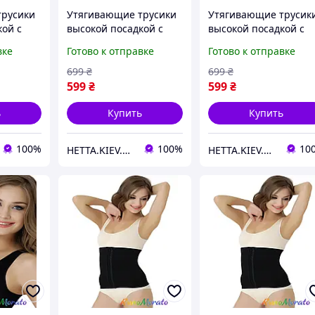
трусики
Утягивающие трусики
Утягивающие трусик
кой с
высокой посадкой с
высокой посадкой с
measy M
крючками Formeasy L
крючками Formeasy X
вке
Готово к отправке
Готово к отправке
ый -
арт. 1300 Черный -
арт. 1300 Черный -
Formeasy
Formeasy
699
₴
699
₴
599
₴
599
₴
ь
Купить
Купить
100%
100%
10
HETTA.KIEV.UA
HETTA.KIEV.UA