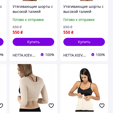
с
Утягивающие шорты с
Утягивающие шорты с
высокой талией
высокой талией
Formeasy L арт.0100
Formeasy S арт.0100
Готово к отправке
Готово к отправке
Черные - Formeasy
Бежевые - Formeasy
650
₴
650
₴
550
₴
550
₴
Купить
Купить
0%
100%
100%
HETTA.KIEV.UA
HETTA.KIEV.UA