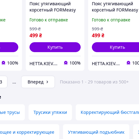
Пояс утягивающий
Пояс утягивающий
корсетный FORMeasy
корсетный FORMeasy
т
M арт. 0500 Черный -
арт. 0500 Черный -
вке
Готово к отправке
Готово к отправке
ельки
Formeasy
Formeasy
. 2800
599
₴
599
₴
easy
499
₴
499
₴
ь
Купить
Купить
100%
100%
10
HETTA.KIEV.UA
HETTA.KIEV.UA
3
...
Вперед
Показано 1 - 29 товаров из 500+
е
ые трусы
Трусики утяжки
Корректирующий бюстгал
ающее и корректирующее
Утягивающий подъюбник