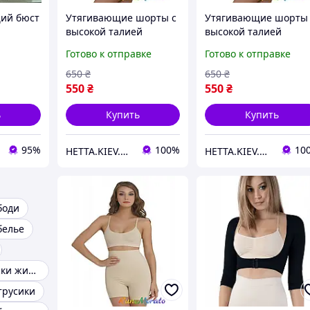
ий бюст
Утягивающие шорты с
Утягивающие шорты 
высокой талией
высокой талией
ер
Formeasy S арт.0100
Formeasy M арт.0100
Готово к отправке
Готово к отправке
Черные - Formeasy
Черные - Formeasy
650
₴
650
₴
550
₴
550
₴
ь
Купить
Купить
95%
100%
10
HETTA.KIEV.UA
HETTA.KIEV.UA
боди
белье
Трусы для утяжки живота
трусики