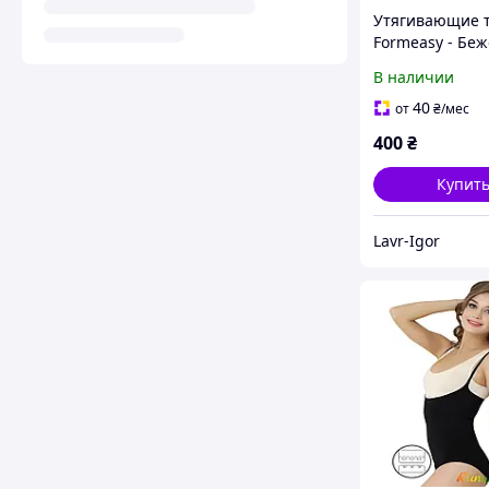
Утягивающие т
Formeasy - Бе
В наличии
40
от
₴
/мес
400
₴
Купит
Lavr-Igor