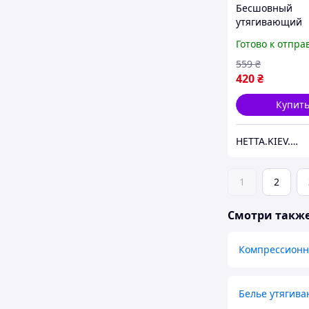
Бесшовный
утягивающий
корсетный бюс
Готово к отпра
широкие брет
Formeasy M арт
559
₴
Черный - Form
420
₴
Купит
HETTA.KIEV.UA
1
2
Смотри такж
Компрессионн
Белье утягив