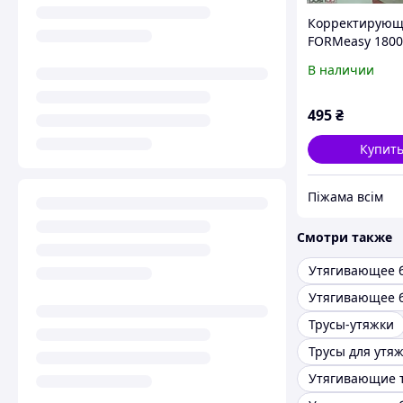
Корректирующ
FORMeasy 1800
Большой разм
В наличии
495
₴
Купит
Піжама всім
Смотри также
Утягивающее 
Утягивающее 
Трусы-утяжки
Утягивающие 