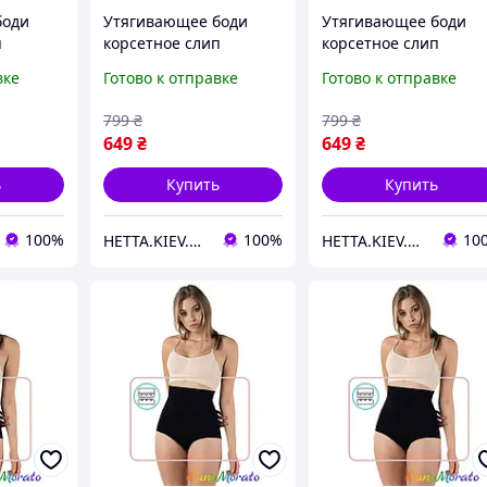
боди
Утягивающее боди
Утягивающее боди
п
корсетное слип
корсетное слип
. 0900
Formeasy M арт. 0900
Formeasy XL арт. 0900
вке
Готово к отправке
Готово к отправке
easy
Черный - Formeasy
Черный - Formeasy
799
₴
799
₴
649
₴
649
₴
ь
Купить
Купить
100%
100%
10
HETTA.KIEV.UA
HETTA.KIEV.UA