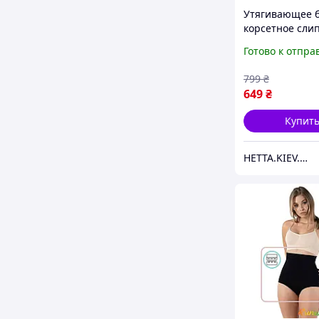
Утягивающее 
корсетное сли
Formeasy S арт
Готово к отпра
Черный - Form
799
₴
649
₴
Купит
HETTA.KIEV.UA