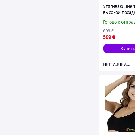
Утягивающие 
высокой посад
крючками For
Готово к отпра
арт. 1300 Черн
Formeasy
699
₴
599
₴
Купит
HETTA.KIEV.UA