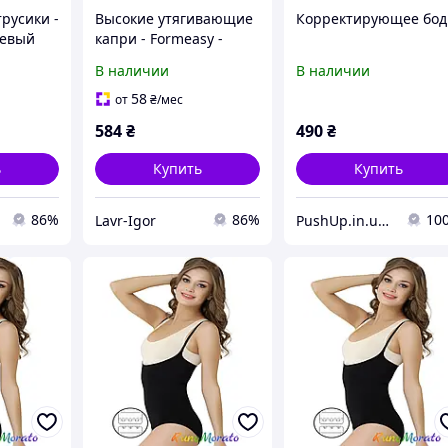
русики -
Высокие утягивающие
Корректирующее бод
жевый
капри - Formeasy -
Черный
В наличии
В наличии
58
от
₴
/мес
584
₴
490
₴
ь
Купить
Купить
86%
86%
10
Lavr-Igor
PushUp.in.ua - женское нижнее белье