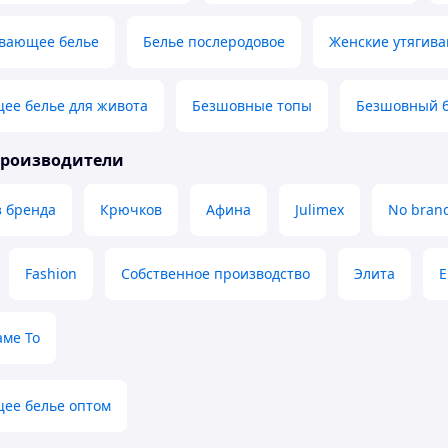
ивающее белье
Белье послеродовое
Женские утягив
ее белье для живота
Безшовные топы
Безшовный 
производители
з бренда
Крючков
Афина
Julimex
No bran
Fashion
Собственное производство
Элита
аме То
ее белье оптом