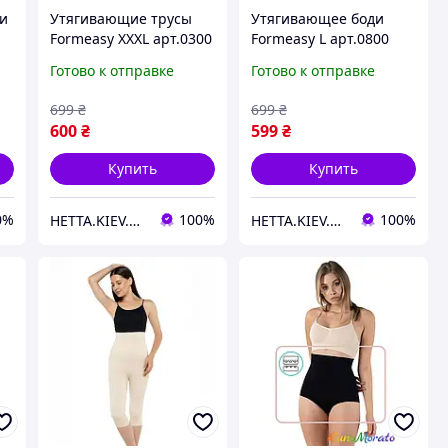
и
Утягивающие трусы
Утягивающее боди
Formeasy XXXL арт.0300
Formeasy L арт.0800
Черные - Formeasy
Бежевые - Formeasy
Готово к отправке
Готово к отправке
699
₴
699
₴
600
₴
599
₴
Купить
Купить
0%
100%
100%
HETTA.KIEV.UA
HETTA.KIEV.UA