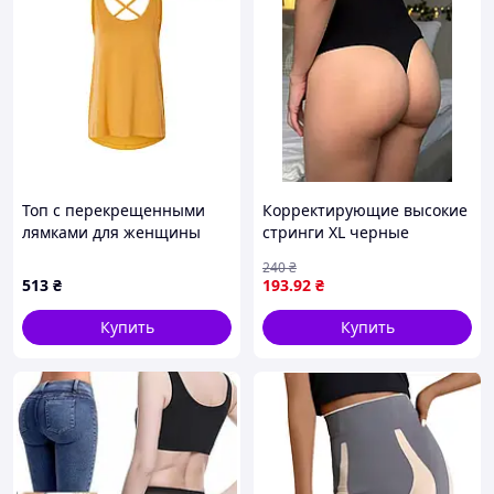
Топ с перекрещенными
Корректирующие высокие
лямками для женщины
стринги XL черные
Esmara LYCRA® 450258 M
микрофибра (943803)
240
₴
оранжевый
513
₴
193
.92
₴
Купить
Купить