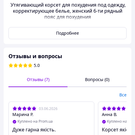
Утягивающий корсет для похудения под одежду,
корректирующее белье, женский 6-ти рядный
пояс для похудения
Подробнее
Утягивающий корсет
для похудения
Отзывы и вопросы
ОПИСАНИЕ
5.0
Улучшенная шестирядная
модель для максимальной
утяжки талии.
Отзывы (7)
Вопросы (0)
Этот Универсальный корсет поддерживает спину
и улучшает осанку, тем самым не дает Вам
Все
сутулится, а наоборот, следить за своей осанкой и
дает быть уверенной в себе.
03.06.2026
03.
Марина Р.
Анна В.
Особенности
Куплено на Prom.ua
Куплено на Pro
За счет большой высоты изделия - утягивающий
Дуже гарна якість.
Корсет якісни
корсет охватывает все проблемные зоны, от