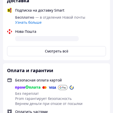
Доставка
убирает складки на животе и боках
Подписка на доставку Smart
стимулирует похудение и подтягивания мышцы
Бесплатно
— в отделения Новой почты
живота после родов;
Узнать больше
не вызывает аллергических реакций на теле.
Нова Пошта
Размеры :s ,m, l, xl, 2xl. 3xl. 4xl. 5xl. 6xl.
Цвет: черный, беж.
Смотреть всё
Оплата и гарантии
Безопасная оплата картой
Без переплат
Prom гарантирует безопасность
Вернем деньги при отказе от посылки
Оплатить частями