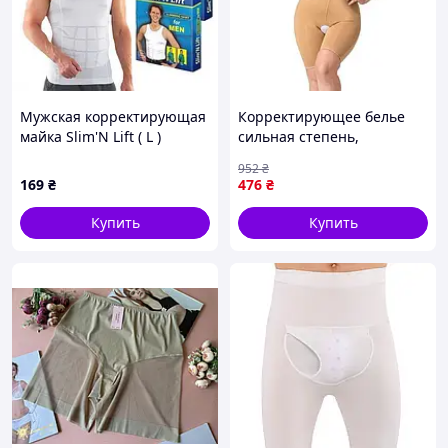
Мужская корректирующая
Корректирующее белье
майка Slim'N Lift ( L )
сильная степень,
Утягивающее белье под
952
₴
облегающее, Виды
169
₴
476
₴
утягивающего белья, CQS
Купить
Купить