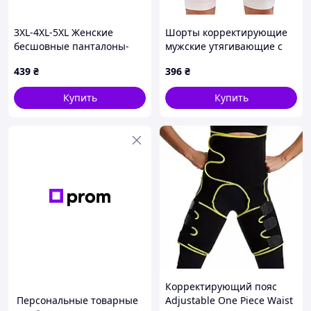
3XL-4XL-5XL Женские
Шорты корректирующие
бесшовные панталоны-
мужские утягивающие с
утяжка VIMERLEA'S SPRING,
высокой талией и
439
₴
396
₴
высокая посадка
карманом для защитной
ракушки SIBOTE ST-7568
Купить
Купить
Белый (S-2XL)
Корректирующий пояс
Персональные товарные
Adjustable One Piece Waist