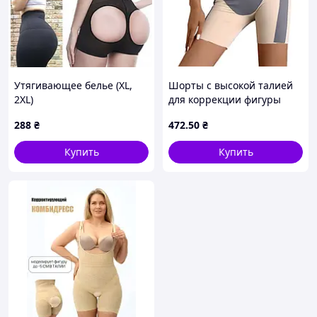
Утягивающее белье (XL,
Шорты с высокой талией
2XL)
для коррекции фигуры
изготовлены из легкого
288
₴
472
.50
₴
бесшовного нейлона
Купить
Купить