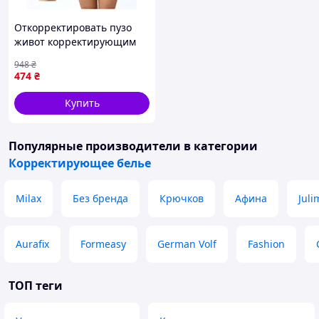
Откорректировать пузо
живот корректирующим
бельем корсетом поясом,
948
₴
Шорты утяжка, Утяжка
474
₴
бель Готово к отправке
Купить
Популярные производители
в категории
Корректирующее белье
Milax
Без бренда
Крючков
Афина
Juli
Aurafix
Formeasy
German Volf
Fashion
ТОП теги