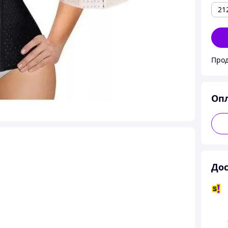
21
Прод
Оп
Дос