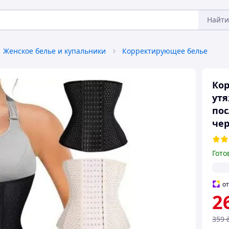
Найти
Женское белье и купальники
Корректирующее белье
Кор
утя
по
че
Гото
о
2
359