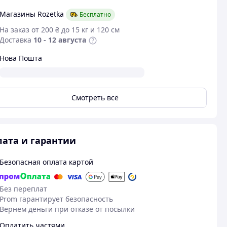
Магазины Rozetka
Бесплатно
На заказ от 200 ₴ до 15 кг и 120 см
Доставка
10 - 12 августа
Нова Пошта
Смотреть всё
ата и гарантии
14.12.2025
19
Емілія Д.
Надежда Ш.
Безопасная оплата картой
Куплено на Prom.ua
Куплено на Pr
Гарна якість,мені подобається)
Гарна якість
Без переплат
Prom гарантирует безопасность
у
Вернем деньги при отказе от посылки
Оплатить частями