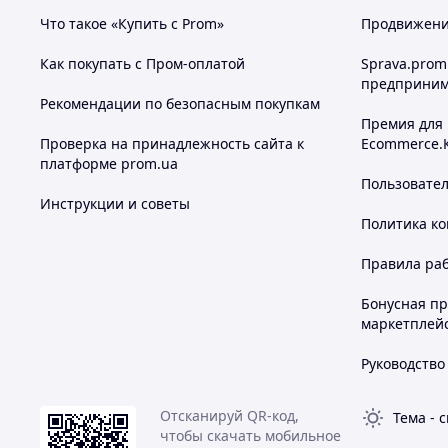
Что такое «Купить с Prom»
Продвижение
Как покупать с Пром-оплатой
Sprava.prom
предприним
Рекомендации по безопасным покупкам
Премия для
Проверка на принадлежность сайта к
Ecommerce.
платформе prom.ua
Пользовате
Инструкции и советы
Политика к
Правила ра
Бонусная п
маркетплей
Руководство
Отсканируй QR-код,
Тема
-
с
чтобы скачать мобильное