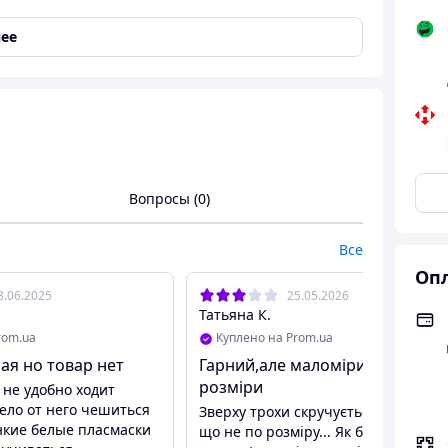
ее
 Стрейч
,
Воздухопроницаемость
Вопросы (0)
ійний з ефектом утяжки живота моделюючий
Все
Опл
3.06.2025
25.05.2026
Татьяна К.
rom.ua
Куплено на Prom.ua
жкой для талии - идеальный выбор
я но товар нет
Гарний,але маломірить на 2
розміри
 не удобно ходит
ело от него чешиться
Зверху трохи скручується,може том
нкие белые пласмаски
що не по розміру... Як би не цей