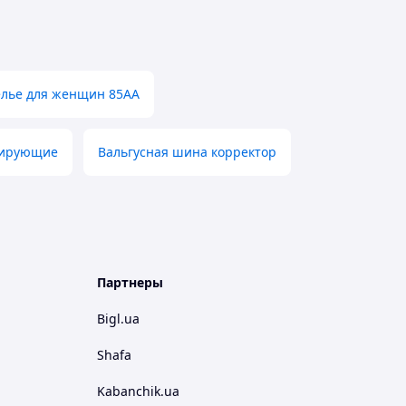
елье для женщин 85АА
тирующие
Вальгусная шина корректор
Партнеры
Bigl.ua
Shafa
Kabanchik.ua