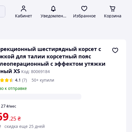
Кабинет
Уведомления
Избранное
Корзина
рекционный шестирядный корсет с
жкой для талии корсетный пояс
слеоперационный с эффектом утяжки
рный XS
Код: 80069184
4.1
(7)
50+ купили
во к отправке
27
т
₴
/мес
69
.25
₴
₴
скидка еще 25 дней