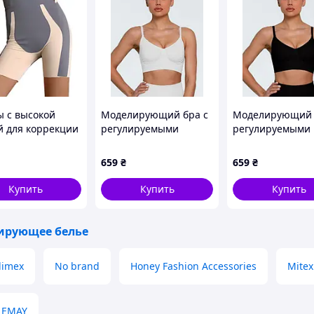
 с высокой
Моделирующий бра с
Моделирующий 
й для коррекции
регулируемыми
регулируемыми
ы изготовлены
бретелями Giulia BRA
бретелями Giuli
гкого бесшовного
SHAPEWEAR white, S/M
SHAPEWEAR blac
659
₴
659
₴
на
ыразительный силуэт с комфортом!
Купить
Купить
Купить
ирующее белье
limex
No brand
Honey Fashion Accessories
Mitex
EMAY