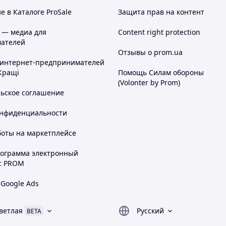
 в Каталоге ProSale
Защита прав на контент
 — медиа для
Content right protection
ателей
Отзывы о prom.ua
 интернет-предпринимателей
Кращі
Помощь Силам обороны
(Volonter by Prom)
льское соглашение
онфиденциальности
боты на маркетплейсе
рограмма электронный
с PROM
 Google Ads
ветлая
Русский
BETA