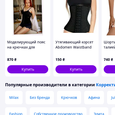
XS - до 60 см.
S - 60-66 см
M - 66-72 см
L - 72-79 см
XL - 79-86 см
XXL - 86-96 см
XXXL - 96-102 см
Моделирующий пояс
Утягивающий корсет
Шорты
4XL - 103-110 см
на крючках для
Abdomen Waistband
талие
5XL - 110-116 см
уменьшения объемов
для талии и живота
фигур
6XL - 116-125 см
71-77 см, 66P2380PB3
3XL
из ле
870
₴
150
₴
740
₴
нейло
Выбирайте свой идеальный размер и создавайте в
Купить
Купить
Похожие товары по характеристикам
Популярные производители
в категории
Коррект
Milax
Без бренда
Крючков
Афина
Ju
Fashion
Собственное производство
Элита