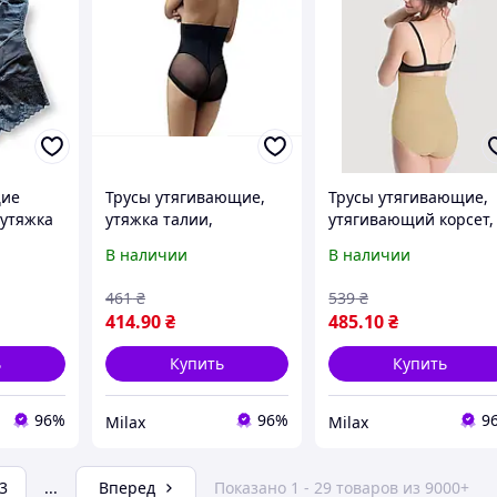
щие
Трусы утягивающие,
Трусы утягивающие,
 утяжка
утяжка талии,
утягивающий корсет,
коррекция талии,
сильная утяжка (2101
В наличии
В наличии
утяжка (2111)
461
₴
539
₴
414
.90
₴
485
.10
₴
ь
Купить
Купить
96%
96%
9
Milax
Milax
3
...
Вперед
Показано 1 - 29 товаров из 9000+