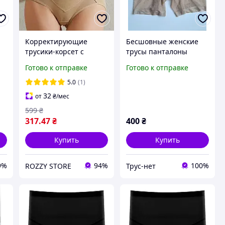
Корректирующие
Бесшовные женские
трусики-корсет с
трусы панталоны
утяжкой живота
шортики 5XL 58 р с
Готово к отправке
Готово к отправке
L
высокие
легкой утяжкой защита
корректирующие
от натирания бедер
5.0
(1)
трусы для уменьшения
бежевые
32
от
₴
/мес
талии на 3 ряда
599
₴
Бежевый S
317
.47
₴
400
₴
Купить
Купить
9%
94%
100%
ROZZY STORE
Трус-нет