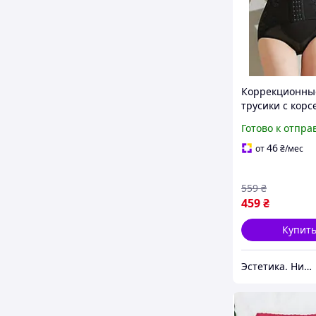
Коррекционны
трусики с корс
высокие трусы
Готово к отпра
на крючках,
корректирующ
46
от
₴
/мес
послеродовое 
559
₴
459
₴
Купит
Эстетика. Нижнее белье.