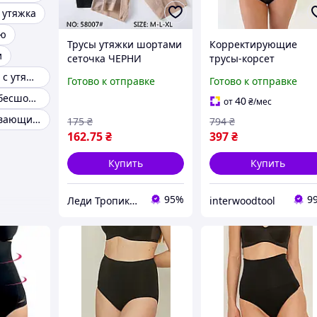
 утяжка
ою
Трусы утяжки шортами
Корректирующие
и
сеточка ЧЕРНИ
трусы-корсет
Идеальная фигура
Женские трусы с утяжкой
Готово к отправке
Готово к отправке
максимальная утяжк
Утягивающие бесшовные трусы
черный цвет высока
40
от
₴
/мес
талия M
Женские утягивающие трусы
175
₴
794
₴
162
.75
₴
397
₴
Купить
Купить
95%
9
Леди Тропиканка
interwoodtool