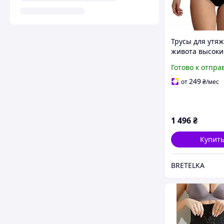
Трусы для утя
живота высоки
бесшовные че
Готово к отпра
Julimex 141 M
249
от
₴
/мес
1 496
₴
Купит
BRETELKA