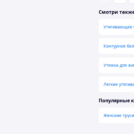
Смотри такж
Утягивающее 
Контурное бе
Утяжка для жи
Легкие утяги
Популярные 
Женские трус