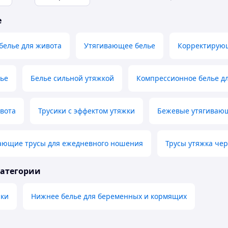
е
белье для живота
Утягивающее белье
Корректирую
лье
Белье сильной утяжкой
Компрессионное белье д
вота
Трусики с эффектом утяжки
Бежевые утягиваю
вающие трусы для ежедневного ношения
Трусы утяжка че
категории
ики
Нижнее белье для беременных и кормящих