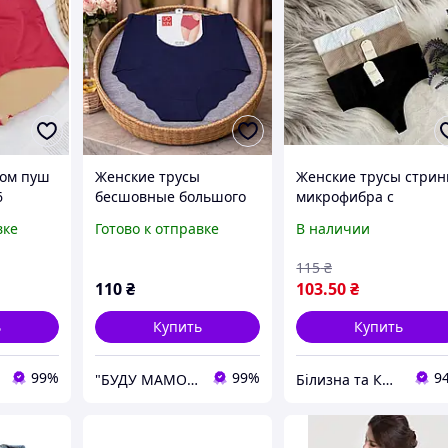
том пуш
Женские трусы
Женские трусы стрин
6
бесшовные большого
микрофибра с
размера хл на бедра
эффектом утяжки 44-
вке
Готово к отправке
В наличии
90-100cсм
50р 2 цвета
полномерные с
115
₴
высокой посадкой
110
₴
103
.50
₴
легкая утяжка
ь
Купить
Купить
99%
99%
9
"БУДУ МАМОЙ" 7000 грн до року Все для новорожденных, Одежда и белье для кормящих, сумки в роддом
Білизна та Краса