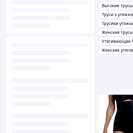
Высокие трусы
Труси з утяжк
Трусики утяжк