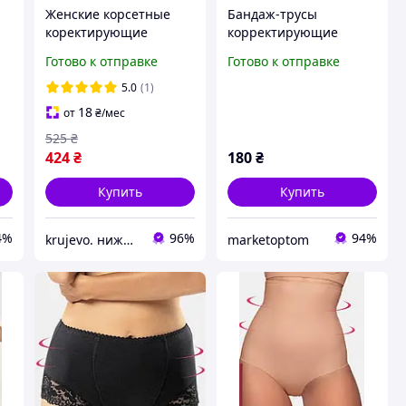
Женские корсетные
Бандаж-трусы
коректирующие
корректирующие
трусики, трусы-утяжка,
высокую посадку от М
Готово к отправке
Готово к отправке
моделирующие трусы
до XL, Белоснежное для
для женщин на
утяжки живота,
5.0
(1)
крючках
Корректирующий пояс
18
от
₴
/мес
3
525
₴
424
₴
180
₴
Купить
Купить
4%
96%
94%
krujevo. нижнее белье
marketoptom