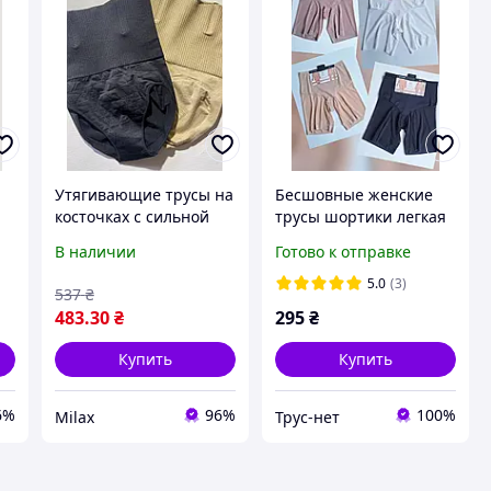
Утягивающие трусы на
Бесшовные женские
косточках с сильной
трусы шортики легкая
)
утяжкой, утягивающие
утяжка анти натирания
В наличии
Готово к отправке
трусы, высокая
высокие L 48 р heat
сильная утяжка (2129)
underwear защита
5.0
(3)
537
₴
бедер бег черный
483
.30
₴
295
₴
белый
Купить
Купить
6%
96%
100%
Milax
Трус-нет