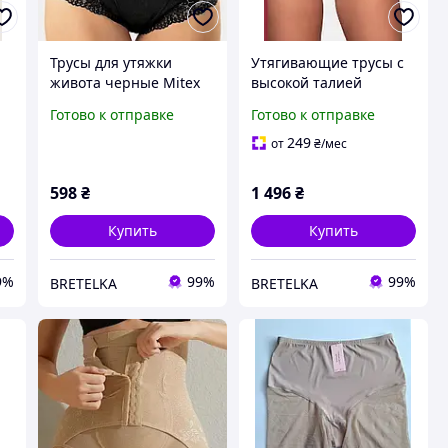
Трусы для утяжки
Утягивающие трусы с
живота черные Mitex
высокой талией
ELA S
бесшовные бежевые
Готово к отправке
Готово к отправке
а
Julimex 241 M
я
249
от
₴
/мес
598
₴
1 496
₴
Купить
Купить
9%
99%
99%
BRETELKA
BRETELKA