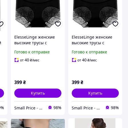
ElesseLinge женские
ElesseLinge женские
й
высокие трусы с
высокие трусы с
з
утяжкой талии, размер
утяжкой талии, размер
Готово к отправке
Готово к отправке
L, черные
XL, черные
40
40
от
₴
/мес
от
₴
/мес
и
399
₴
399
₴
Купить
Купить
9%
98%
98%
Small Price - интернет-магазин товаров для дома
Small Price - интернет-магазин товаров для дома