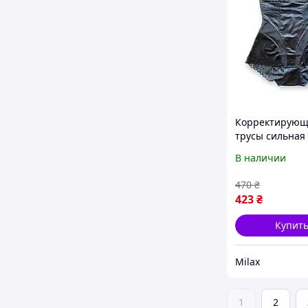
Корректирую
трусы сильная
(2112)
В наличии
470
₴
423
₴
Купит
Milax
1
2