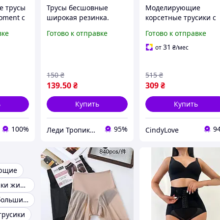
е трусы
Трусы бесшовные
Моделирующие
oment с
широкая резинка.
корсетные трусики с
й утяжка
Эффект утяжки в
утяжкой живота
вке
Готово к отправке
Готово к отправке
вные
области живота.
высокие
корректирующие
31
от
₴
/мес
трусы с корсетом для
коррекции талии на 
150
₴
515
₴
ряда Бежевый S
139
.50
₴
309
₴
ь
Купить
Купить
100%
95%
9
Леди Тропиканка
CindyLove
ающие
Трусы для утяжки живота
Трусы утяжки больших размеров
трусики