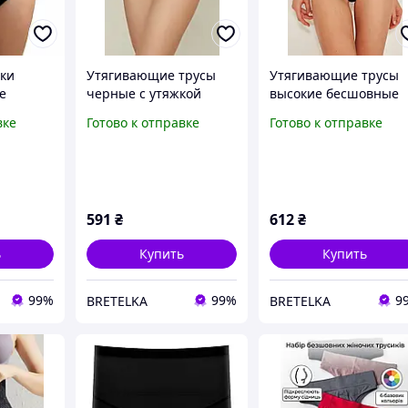
жки
Утягивающие трусы
Утягивающие трусы
е
черные с утяжкой
высокие бесшовные
рные
живота Emay 2016 L/XL
черные с утяжкой
вке
Готово к отправке
Готово к отправке
живота Emay 2039 L/X
591
₴
612
₴
ь
Купить
Купить
99%
99%
9
BRETELKA
BRETELKA