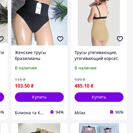
ги
Женские трусы
Трусы утягивающие,
бразилианы
утягивающий корсет,
микрофибра с
сильная утяжка (2101)
В наличии
В наличии
эффектом утяжки
48/50р черные
115
₴
539
₴
103
.50
₴
485
.10
₴
Купить
Купить
4%
94%
96%
Білизна та Краса
Milax