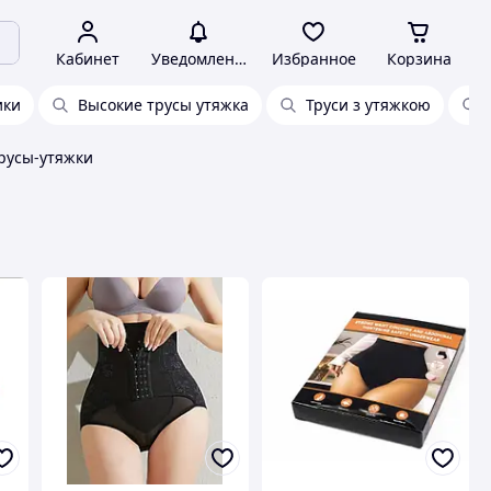
Кабинет
Уведомления
Избранное
Корзина
ики
Высокие трусы утяжка
Труси з утяжкою
русы-утяжки