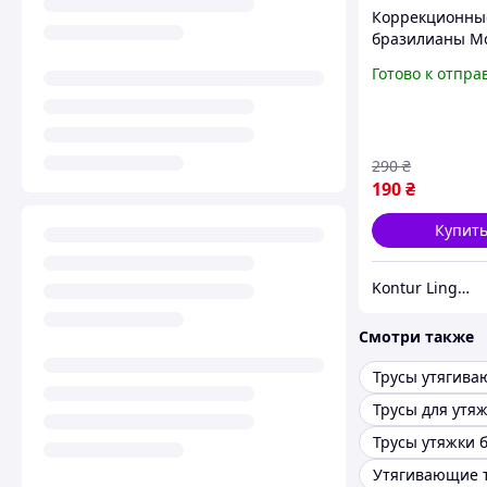
Коррекционны
бразилианы M
высокой талие
Готово к отпра
живота бесшо
290
₴
190
₴
Купит
Kontur Lingerie
Смотри также
Трусы утягив
Утягивающие 