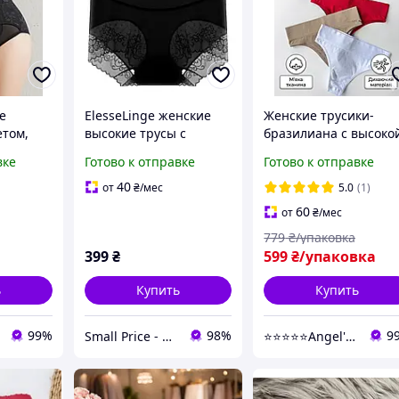
е
ElesseLinge женские
Женские трусики-
етом,
высокие трусы с
бразилиана с высоко
 утяжка
утяжкой талии, размер
посадкой, комплект и
вке
Готово к отправке
Готово к отправке
M, черные
6 шт., бразилиана,
ее
трусики для женщин,
40
от
₴
/мес
5.0
(1)
белье
утягивающие,
60
от
₴
/мес
стягивающие трусик
779
₴/упаковка
399
₴
599
₴/упаковка
ь
Купить
Купить
99%
98%
9
Small Price - интернет-магазин товаров для дома
⭐⭐⭐⭐⭐Angel's touch Территория уюта и комфорта