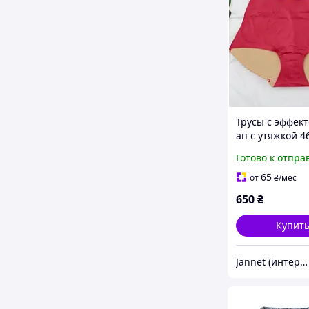
Трусы с эффек
ап с утяжкой 4
бордовый
Готово к отпра
65
от
₴
/мес
650
₴
Купит
Jannet (интернет-магазин)