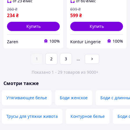
фигуры моделирующее
23
60
от
₴
/мес
от
₴
/мес
белье
260
₴
699
₴
234
₴
599
₴
Купить
Купить
100%
100%
Zaren
Kontur Lingerie
1
2
3
...
Показано 1 - 29 товаров из 9000+
Смотри также
Утягивающее белье
Боди женское
Боди с длинн
Трусы для утяжки живота
Контурное белье
Боди 