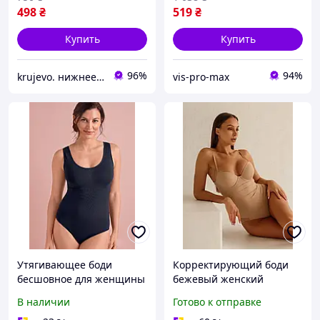
498
₴
519
₴
Купить
Купить
96%
94%
krujevo. нижнее белье
vis-pro-max
Утягивающее боди
Корректирующий боди
бесшовное для женщины
бежевый женский
черное M
утягивающий бесшовный
В наличии
Готово к отправке
боди для коррекции