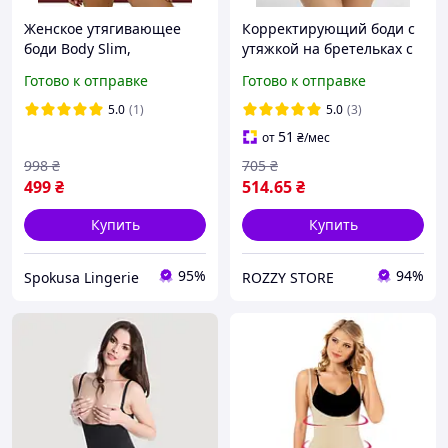
Женское утягивающее
Корректирующий боди с
боди Body Slim,
утяжкой на бретельках с
Моделирующее боди
чашками пуш ап базовый
Готово к отправке
Готово к отправке
слипы с утяжкой,
утягивающий боди
Корректирующее боди с
коррекция фигуры
5.0
(1)
5.0
(3)
регулируемыми
бежевый
51
от
₴
/мес
бретелями
998
₴
705
₴
499
₴
514
.65
₴
Купить
Купить
95%
94%
Spokusa Lingerie
ROZZY STORE