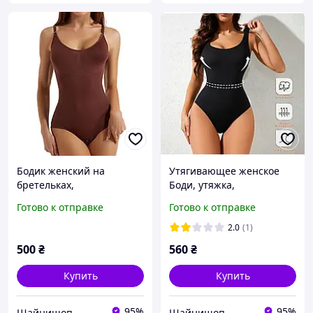
Бодик женский на
Утягивающее женское
бретельках,
Боди, утяжка,
корректирующее белье,
корректирующие Боди
Готово к отправке
Готово к отправке
утягивающий Боди
без рукавов
2.0
(1)
500
₴
560
₴
Купить
Купить
95%
95%
Шайнишоп
Шайнишоп