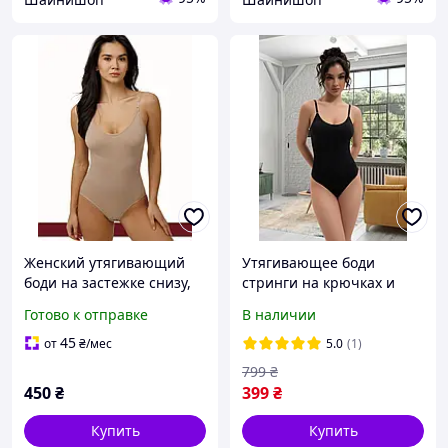
Женский утягивающий
Утягивающее боди
боди на застежке снизу,
стринги на крючках и
Женский
тонких бретелях с
Готово к отправке
В наличии
корректирующий боди
регулировкой однотонное
комбидресс, Боди с
корректирующее боди-
45
от
₴
/мес
5.0
(1)
эффектом утяжки на
майка черное (70320/K)
799
₴
бретелях
450
₴
399
₴
Купить
Купить