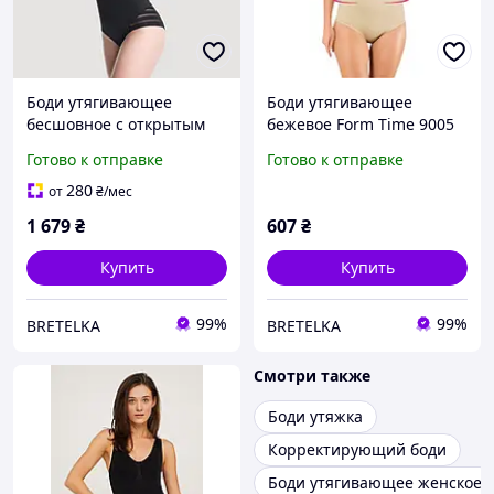
Боди утягивающее
Боди утягивающее
бесшовное с открытым
бежевое Form Time 9005
верхом черное Julimex
M
Готово к отправке
Готово к отправке
119 XXL
280
от
₴
/мес
1 679
₴
607
₴
Купить
Купить
99%
99%
BRETELKA
BRETELKA
Смотри также
Боди утяжка
Корректирующий боди
Боди утягивающее женское