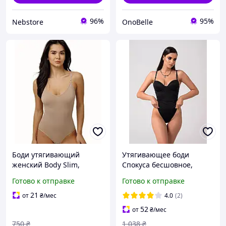
96%
95%
Nebstore
OnoBelle
Боди утягивающий
Утягивающее боди
женский Body Slim,
Спокуса бесшовное,
корректирующий боди на
Корректирующий
Готово к отправке
Готово к отправке
регулируемых бретелях,
базовый телесный боди,
бесшовный боди слипами
Боди с чашками
21
от
₴
/мес
4.0
(2)
52
от
₴
/мес
750
₴
1 038
₴