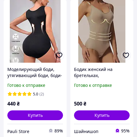
Моделирующий боди,
Бодик женский на
утягивающий боди, боди-
бретельках,
майка с утяжкой, базовый
корректирующее белье,
Готово к отправке
Готово к отправке
боди на широких
утягивающий Боди
бретельках.
5.0
(2)
440
₴
500
₴
Купить
Купить
89%
95%
Pauli Store
Шайнишоп