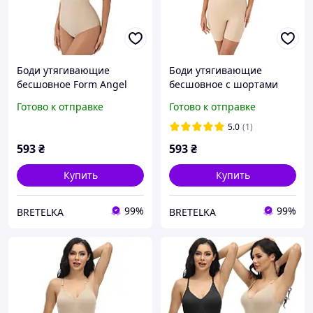
Боди утягивающие
Боди утягивающие
бесшовное Form Angel
бесшовное с шортами
3004 бежевый L/XL
Form Angel 3010 бежевый
Готово к отправке
Готово к отправке
L/XL
5.0
(1)
593
₴
593
₴
Купить
Купить
99%
99%
BRETELKA
BRETELKA