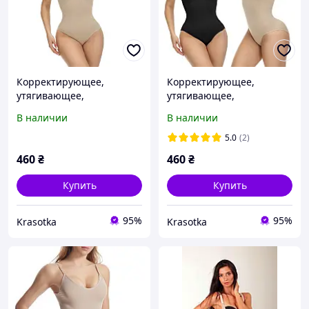
Корректирующее,
Корректирующее,
утягивающее,
утягивающее,
формирующее белье
формирующее белье
В наличии
В наличии
боди с высокой степенью
боди с высокой степенью
утяжки, бежевое
утяжки, черное
5.0
(2)
460
₴
460
₴
Купить
Купить
95%
95%
Krasotka
Krasotka