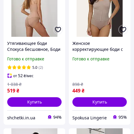
Утягивающее боди
Женское
Спокуса бесшовное, Боди
корректирующее боди с
с чашками,
корсетным поясом,
Готово к отправке
Готово к отправке
Корректирующий
Комфортное
базовый телесный боди
утягивающее боди,
5.0
(2)
Стягивающее боди с
52
от
₴
/мес
корсетом
1 038
₴
898
₴
519
₴
449
₴
Купить
Купить
94%
95%
shchetki.in.ua
Spokusa Lingerie