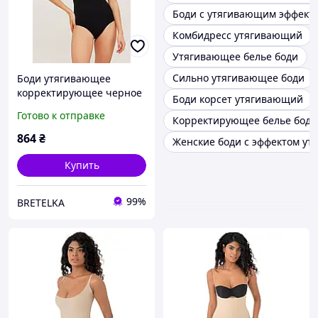
Боди с утягивающим эффект
Комбидресс утягивающий
Утягивающее белье боди
Сильно утягивающее боди
Боди утягивающее
корректирующее черное
Боди корсет утягивающий
NBB 2979 L
Готово к отправке
Корректирующее белье боди
864
₴
Женские боди с эффектом ут
Купить
99%
BRETELKA