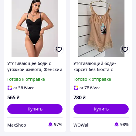
Утягивающее боди с
Утягивающий боди-
утяжкой живота, Женский
корсет без бюста с
корректирующий боди на
корректирующим
Готово к отправке
Готово к отправке
бретельках, Боди с
эффектом в области
эффектом утяжки,
талии XL
56
78
от
₴
/мес
от
₴
/мес
Комбидресс для
565
₴
780
₴
коррекции фиг
Купить
Купить
97%
98%
MaxShop
WOWall