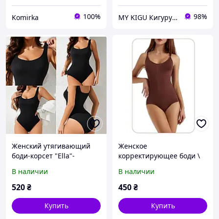
100%
98%
Komirka
MY KIGU Кигуруми для всей семьи!
Женский утягивающий
Женское
боди-корсет "Ella"-
корректирующее боди \
корректирующее белье
Утягивающее белье,
В наличии
В наличии
для живота и талии
shapewear, большие
размеры, коричневый
520
₴
450
₴
Купить
Купить