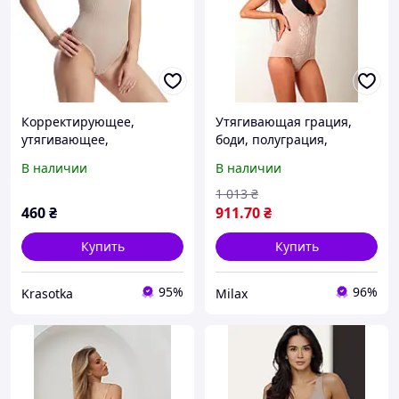
Корректирующее,
Утягивающая грация,
утягивающее,
боди, полуграция,
формирующее белье
корректирующее белье
В наличии
В наличии
боди с высокой степенью
(2107)
утяжки, стринги, бежевое
1 013
₴
460
₴
911
.70
₴
Купить
Купить
95%
96%
Krasotka
Milax