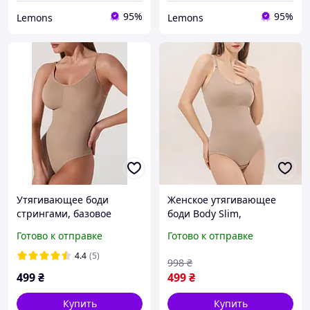
95%
95%
Lemons
Lemons
Утягивающее боди
Женское утягивающее
стрингами, базовое
боди Body Slim,
корректирующее белье,
Моделирующее боди
Готово к отправке
Готово к отправке
боди с утяжкой
слипы с утяжкой,
Корректирующее боди с
4.4
(5)
998
₴
регулируемыми
499
₴
499
₴
бретелями
Купить
Купить