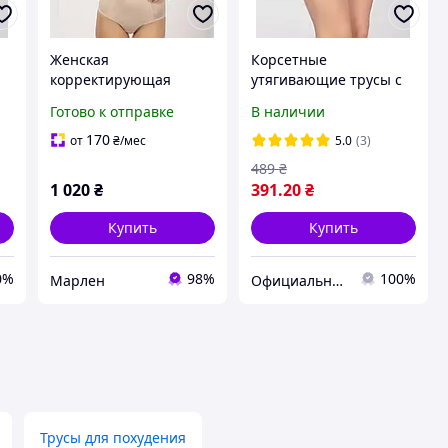
Женская
Корсетные
корректирующая
утягивающие трусы с
и
бежевая грация ТМ
высокой линией талии
Готово к отправке
В наличии
Элита. 95D
мод. 258 102, Белый
170
от
₴
/мес
5.0
(3)
489
₴
1 020
₴
391
.20
₴
Купить
Купить
0%
98%
100%
Марлен
Официальный интернет магазин Сосницкой фабрики нижнего белья "ELITA"
Трусы для похудения