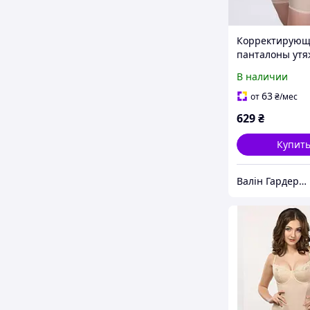
Корректирую
панталоны утя
эластичного п
В наличии
63
от
₴
/мес
629
₴
Купит
Валін Гардероб