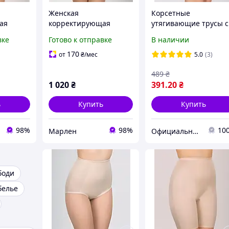
Женская
Корсетные
ая
корректирующая
утягивающие трусы с
я ТМ
черная грация ТМ
высокой линией тали
вке
Готово к отправке
В наличии
Элита
мод. 258
170
от
₴
/мес
5.0
(3)
489
₴
1 020
₴
391
.20
₴
ь
Купить
Купить
98%
98%
10
Марлен
Официальный интернет магазин Сосницкой фабрики нижнего белья "ELITA"
боди
белье