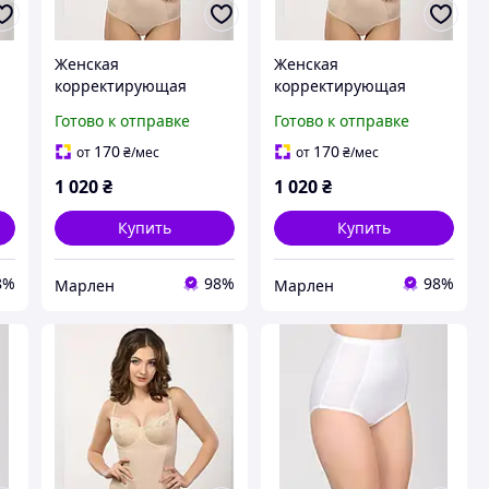
Женская
Женская
корректирующая
корректирующая
бежевая грация ТМ
бежевая грация ТМ
Готово к отправке
Готово к отправке
Элита. 85F
Элита. 90D
170
170
от
₴
/мес
от
₴
/мес
1 020
₴
1 020
₴
Купить
Купить
8%
98%
98%
Марлен
Марлен