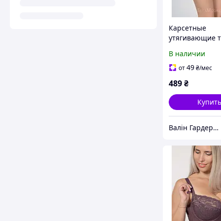
Карсетные
утягивающие 
бежевые с выс
В наличии
линией талии.
49
от
₴
/мес
489
₴
Купит
Валін Гардероб