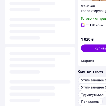
Женская
корректирующ
бежевая граци
Готово к отпра
Элита.
170
от
₴
/мес
1 020
₴
Купит
Марлен
Смотри также
Утягивающее 
Утягивающее 
Трусы-утяжки
Панталоны