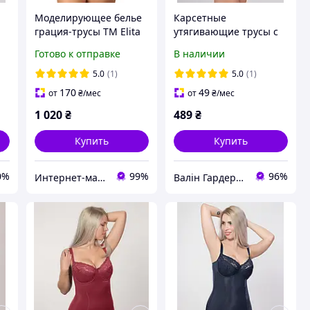
Моделирующее белье
Карсетные
грация-трусы ТМ Elita
утягивающие трусы с
и
высокой линией талии.
Готово к отправке
В наличии
5.0
(1)
5.0
(1)
170
49
от
₴
/мес
от
₴
/мес
1 020
₴
489
₴
Купить
Купить
0%
99%
96%
Интернет-магазин Грация
Валін Гардероб