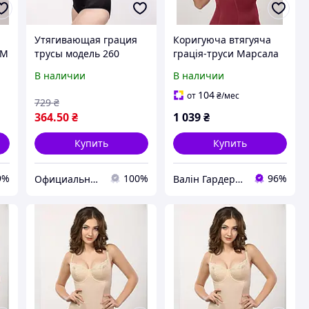
Утягивающая грация
Коригуюча втягуяча
ТМ
трусы модель 260
грація-труси Марсала
В наличии
В наличии
104
от
₴
/мес
729
₴
364
.50
₴
1 039
₴
Купить
Купить
9%
100%
96%
Официальный интернет магазин Сосницкой фабрики нижнего белья "ELITA"
Валін Гардероб