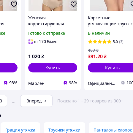
Женская
Корсетные
ая
корректирующая
утягивающие трусы с
я ТМ
бежевая грация ТМ
высокой линией тали
вке
Готово к отправке
В наличии
Элита. 90F
мод. 258 98, Белый
170
от
₴
/мес
5.0
(3)
489
₴
1 020
₴
391
.20
₴
ь
Купить
Купить
98%
98%
10
Марлен
Официальный интернет магазин Сосницкой фабрики нижнего белья "ELITA"
3
...
Вперед
Показано 1 - 29 товаров из 300+
е
Грация утяжка
Трусики утяжки
Панталоны хлопок