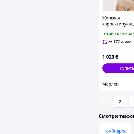
Женская
корректирующ
бежевая граци
Готово к отпра
Элита. 90E
170
от
₴
/мес
1 020
₴
Купит
Марлен
1
2
Смотри такж
Комбидрес