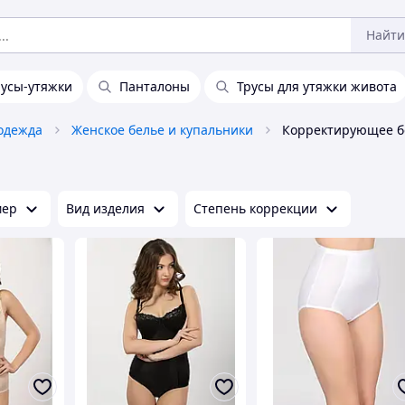
Найти
русы-утяжки
Панталоны
Трусы для утяжки живота
одежда
Женское белье и купальники
Корректирующее б
мер
Вид изделия
Степень коррекции