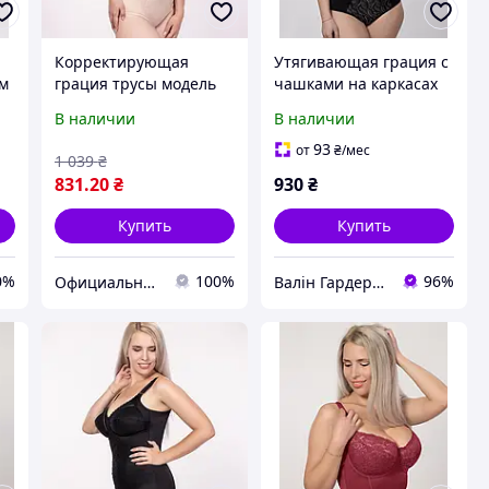
Корректирующая
Утягивающая грация с
ом
грация трусы модель
чашками на каркасах
80
(косточках).
В наличии
В наличии
93
от
₴
/мес
1 039
₴
831
.20
₴
930
₴
Купить
Купить
0%
100%
96%
Официальный интернет магазин Сосницкой фабрики нижнего белья "ELITA"
Валін Гардероб