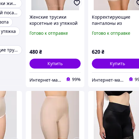
Трусы для утяжки живота
Трусы с высокой посадкой
Женские трусики
Корректирующие
вота
корсетные из утяжкой
панталоны из
ТМ "Элита"
эластичного полотна
 утяжка
Готово к отправке
Готово к отправке
ТМ "Элита"
Корректирующие трусы
480
₴
620
₴
Купить
Купить
99%
9
Интернет-магазин Грация
Интернет-магазин Грация