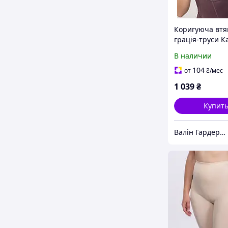
Коригуюча втя
грація-труси К
В наличии
104
от
₴
/мес
1 039
₴
Купит
Валін Гардероб