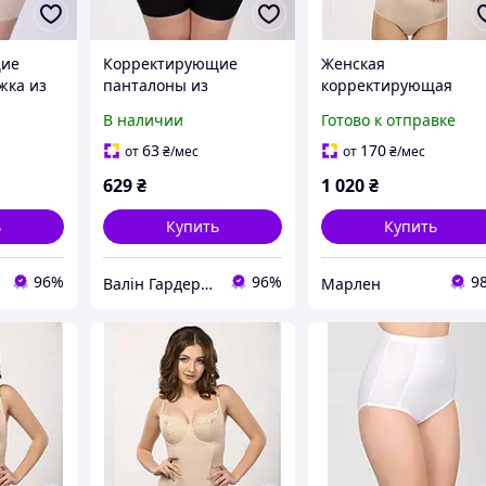
щие
Корректирующие
Женская
жка из
панталоны из
корректирующая
олотна
эластичного полотна
бежевая грация ТМ
В наличии
Готово к отправке
Элита. 85E
63
170
от
₴
/мес
от
₴
/мес
629
₴
1 020
₴
ь
Купить
Купить
96%
96%
9
Валін Гардероб
Марлен