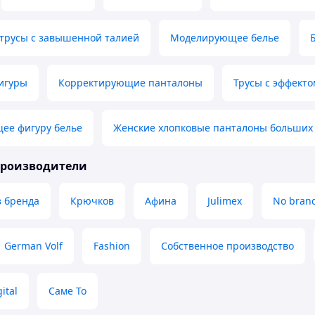
трусы с завышенной талией
Моделирующее белье
игуры
Корректирующие панталоны
Трусы с эффекто
ее фигуру белье
Женские хлопковые панталоны больших
производители
з бренда
Крючков
Афина
Julimex
No bran
German Volf
Fashion
Собственное производство
ital
Саме То