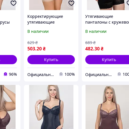
Корректирующие
Утягивающие
трусы
утягивающие
панталоны с кружев
окой
панталоны мод. 259
модель 3100
В наличии
В наличии
629
₴
689
₴
503
.20
₴
482
.30
₴
ь
Купить
Купить
96%
100%
10
Официальный интернет магазин Сосницкой фабрики нижнего белья "ELITA"
Официальный интернет магазин Сосницкой фабрики нижнего белья "ELITA"