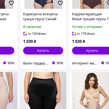
гуяча
Коригуюча втягуяча
Корректирующее
акао
грація-труси Синий
белье грация-трусы 
Elita
В наличии
Готово к отправке
104
170
от
₴
/мес
от
₴
/мес
1 039
₴
1 020
₴
ь
Купить
Купить
96%
96%
9
Валін Гардероб
Интернет-магазин Грация