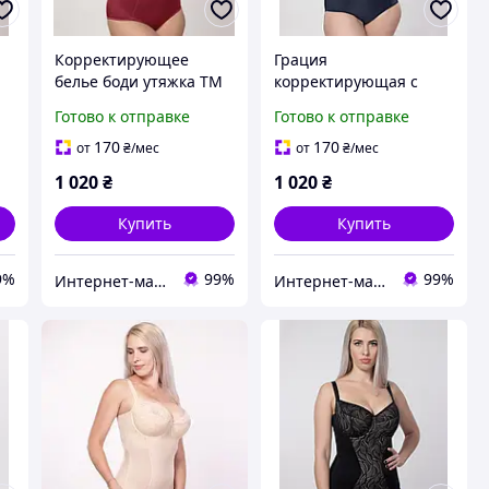
Корректирующее
Грация
белье боди утяжка ТМ
корректирующая с
Элита
эффектом утяжки ТМ
Готово к отправке
Готово к отправке
Элита
170
170
от
₴
/мес
от
₴
/мес
1 020
₴
1 020
₴
Купить
Купить
9%
99%
99%
Интернет-магазин Грация
Интернет-магазин Грация