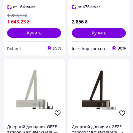
(TS2000VBC S)
164
476
от
₴
/мес
от
₴
/мес
1 729
.72
₴
1 643
.23
₴
2 856
₴
Купить
Купить
99%
96%
Rolanit
lockshop.com.ua
Дверной доводчик GEZE
Дверной доводчик GEZE
TS2000 V BC EN2/3/4/5 до
TS2000 V BC EN2/3/4/5 до