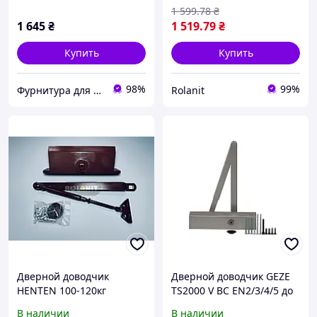
1 599
.78
₴
1 645
₴
1 519
.79
₴
Купить
Купить
98%
99%
Фурнитура для окон и дверей
Rolanit
Дверной доводчик
Дверной доводчик GEZE
HENTEN 100-120кг
TS2000 V BC EN2/3/4/5 до
коричневый
120 кг, серебристый
В наличии
В наличии