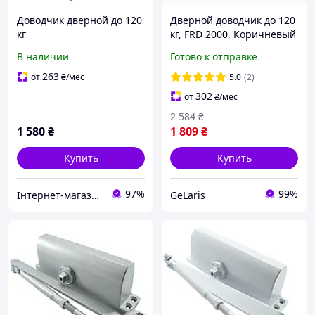
Доводчик дверной до 120
Дверной доводчик до 120
кг
кг, FRD 2000, Коричневый
/ Уличный доводчик на
В наличии
Готово к отправке
двери / Доводчик двери /
Доводчики
263
от
₴
/мес
5.0
(2)
302
от
₴
/мес
2 584
₴
1 580
₴
1 809
₴
Купить
Купить
97%
99%
Інтернет-магазин "Цифродім"
GeLaris