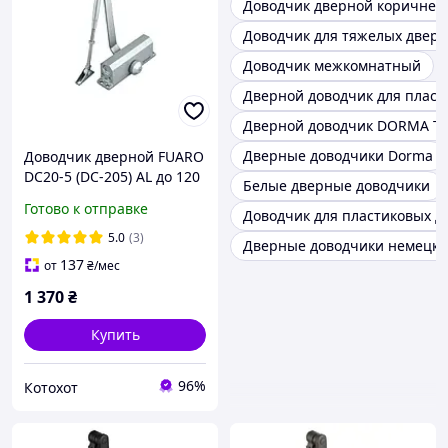
Доводчик дверной коричнев
Доводчик для тяжелых двер
Доводчик межкомнатный
Дверной доводчик для пласт
Дверной доводчик DORMA TS
Дверные доводчики Dorma
Доводчик дверной FUARO
DC20-5 (DC-205) AL до 120
Белые дверные доводчики
кг (алюминий)
Готово к отправке
Доводчик для пластиковых д
5.0
(3)
Дверные доводчики немецки
137
от
₴
/мес
1 370
₴
Купить
96%
Котохот