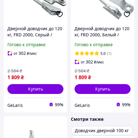
Дверной доводчик до 120
Дверной доводчик до 120
кг, FRD 2000, Серый /
кг, FRD 2000, Белый /
Уличный доводчик на
Уличный доводчик на
Готово к отправке
Готово к отправке
двери / Доводчик двери /
двери / Доводчик двери /
Доводчик для дверей
Доводчик для дверей
302
от
₴
/мес
5.0
(1)
302
от
₴
/мес
2 584
₴
2 584
₴
1 809
₴
1 809
₴
Купить
Купить
99%
99%
GeLaris
GeLaris
Смотри также
Доводчик дверной 100 кг