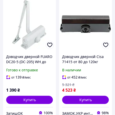
Доводчик дверной FUARO
Доводчик дверной Cisa
DC20-5 (DC-205) WH до
71415 от 80 до 120кг
120 кг (белый)
коричневый (Италия)
Готово к отправке
В наличии
139
452
от
₴
/мес
от
₴
/мес
5 321
₴
1 390
₴
4 523
₴
Купить
Купить
100%
98%
ЗатишОК
ЗАМОК.УКР интернет-магазин замков и фурнитуры