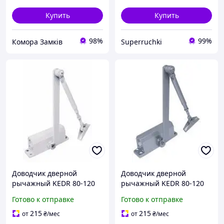
Купить
Купить
98%
99%
Комора Замків
Superruchki
Доводчик дверной
Доводчик дверной
рычажный KEDR 80-120
рычажный KEDR 80-120
кг (белый)
кг (серый)
Готово к отправке
Готово к отправке
215
215
от
₴
/мес
от
₴
/мес