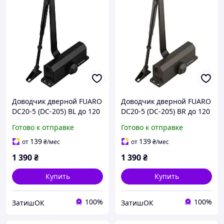
Доводчик дверной FUARO
Доводчик дверной FUARO
DC20-5 (DC-205) BL до 120
DC20-5 (DC-205) BR до 120
кг (черный)
кг (коричневый)
Готово к отправке
Готово к отправке
139
139
от
₴
/мес
от
₴
/мес
1 390
₴
1 390
₴
Купить
Купить
100%
100%
ЗатишОК
ЗатишОК