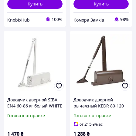
Купить
Купить
100%
98%
KnobixHub
Комора Замків
Доводчик дверной SIBA
Доводчик дверной
EN4 60-86 кг белый WHITE
рычажный KEDR 80-120
с фиксацией 120°
кг (коричневый)
Готово к отправке
Готово к отправке
215
от
₴
/мес
1 470
₴
1 288
₴