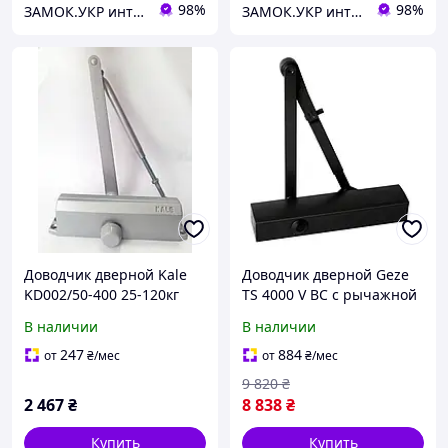
98%
98%
ЗАМОК.УКР интернет-магазин замков и фурнитуры
ЗАМОК.УКР интернет-магазин замков и фурнитуры
Доводчик дверной Kale
Доводчик дверной Geze
KD002/50-400 25-120кг
TS 4000 V BC с рычажной
серебристый (Турция)
тягой до 120кг черный
В наличии
В наличии
(Германия)
247
884
от
₴
/мес
от
₴
/мес
9 820
₴
2 467
₴
8 838
₴
Купить
Купить