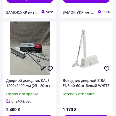
98%
98%
ЗАМОК.УКР интернет-магазин замков и фурнитуры
ЗАМОК.УКР интернет-магазин замков и фурнитуры
Дверной доводчик KALE
Доводчик дверной SIBA
1200x2400 мм (25 120 кг)
EN3 40-60 кг белый WHITE
Silver
с фиксацией 120°
Готово к отправке
Готово к отправке
240
от
₴
/мес
2 400
₴
1 170
₴