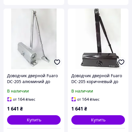
Доводчик дверной Fuaro
Доводчик дверной Fuaro
DC-205 алюминий до
DC-205 коричневый до
120кг Китай
120кг Китай
В наличии
В наличии
164
164
от
₴
/мес
от
₴
/мес
1 641
₴
1 641
₴
Купить
Купить