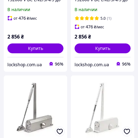
120 кг, белый (TS2000VBC
120 кг, коричневый
В наличии
В наличии
W)
(TS2000VBC B)
476
от
₴
/мес
5.0
(1)
476
от
₴
/мес
2 856
₴
2 856
₴
Купить
Купить
96%
96%
lockshop.com.ua
lockshop.com.ua