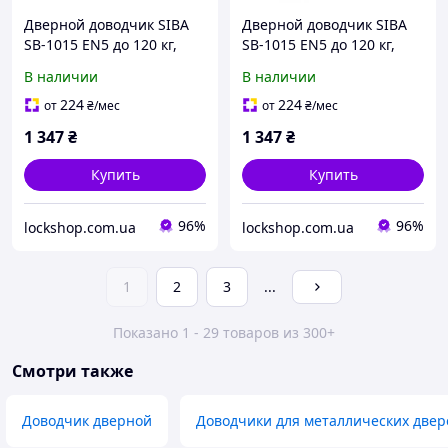
Дверной доводчик SIBA
Дверной доводчик SIBA
SB-1015 EN5 до 120 кг,
SB-1015 EN5 до 120 кг,
серебристый (SB-1015
белый (SB-1015 White)
В наличии
В наличии
Silver)
224
224
от
₴
/мес
от
₴
/мес
1 347
₴
1 347
₴
Купить
Купить
96%
96%
lockshop.com.ua
lockshop.com.ua
1
2
3
...
Показано 1 - 29 товаров из 300+
Смотри также
Доводчик дверной
Доводчики для металлических двер