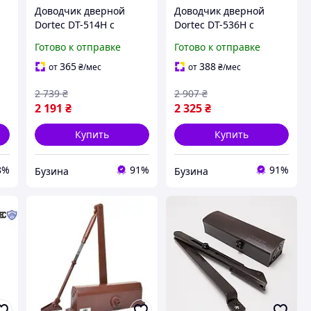
Доводчик дверной
Доводчик дверной
Dortec DT-514H с
Dortec DT-536H с
фиксацией в открытом
фиксацией в открытом
Готово к отправке
Готово к отправке
положении 45-85 кг
положении 65-150 кг
248x45x72 мм серебро
248x45x72 мм серебро
365
388
от
₴
/мес
от
₴
/мес
buzyna
buzyna
2 739
₴
2 907
₴
2 191
₴
2 325
₴
Купить
Купить
8%
91%
91%
Бузина
Бузина