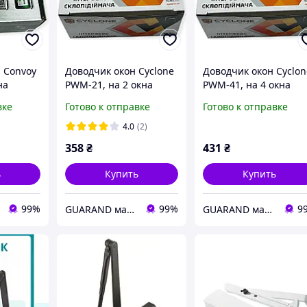
 Convoy
Доводчик окон Cyclone
Доводчик окон Cyclon
на
PWM-21, на 2 окна
PWM-41, на 4 окна
вке
Готово к отправке
Готово к отправке
4.0
(2)
358
₴
431
₴
ь
Купить
Купить
99%
99%
9
GUARAND маг\ин Автоелектроніки
GUARAND маг\ин Автоелектроніки