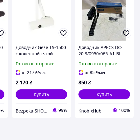
00
Доводчик Geze TS-1500
Доводчик APECS DC-
й
с коленной тягой
20.3/0950/065-A1-BL
(белый)
Готово к отправке
Готово к отправке
217
85
от
₴
/мес
от
₴
/мес
2 170
₴
850
₴
Купить
Купить
9%
99%
100%
Bezpeka-SHOP (Гипермаркет по БЕЗОПАСНОСТИ)
KnobixHub