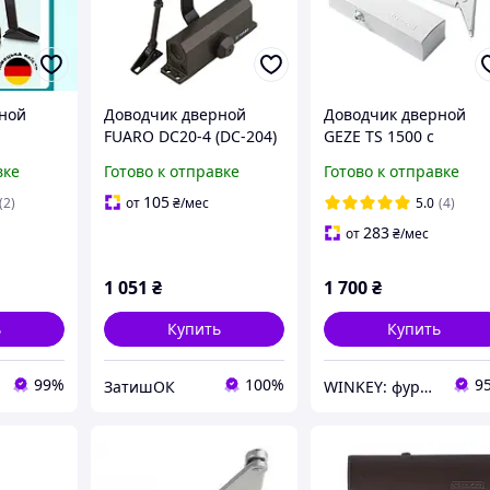
ной
Доводчик дверной
Доводчик дверной
FUARO DC20-4 (DC-204)
GEZE TS 1500 с
для
BR до 85 кг
ножницами белый
вке
Готово к отправке
Готово к отправке
о 80 кг
(коричневый)
105
(2)
от
₴
/мес
5.0
(4)
283
от
₴
/мес
1 051
₴
1 700
₴
ь
Купить
Купить
99%
100%
9
ЗатишОК
WINKEY: фурнитура для окон и дверей