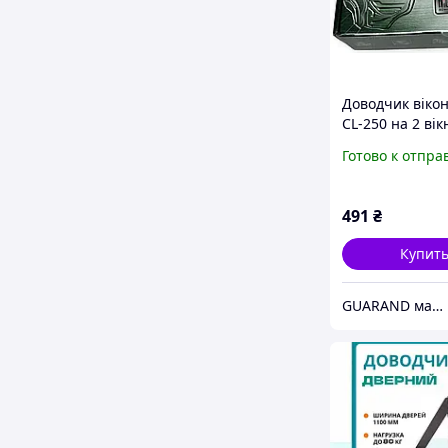
Доводчик вікон
CL-250 на 2 вік
Готово к отпра
491
₴
Купит
GUARAND маг\ин Автоелектроніки