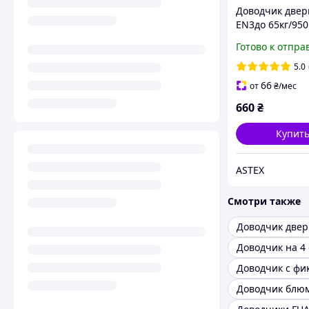
Доводчик двер
EN3до 65кг/95
9016 Белый
Готово к отпра
5.0
66
от
₴
/мес
660
₴
Купит
ASTEX
Смотри также
Доводчик две
Доводчик на 4 
Доводчик с фи
Доводчик блю