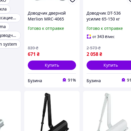
ARO
екла
Доводчик дверной
Доводчик DT-536
Доводчик с фиксацией открытого положения
Merlion MRC-4065
усилие 65-150 кг
усилие 40-65 кг 71 х 82
размер 248x45x72,
rma
Готово к отправке
Готово к отправке
х 250 мм серебро
серебро buzyna
King дверные доводчики
buzyna
343
от
₴
/мес
n system
839
₴
2 573
₴
671
₴
2 058
₴
Купить
Купить
91%
9
Бузина
Бузина