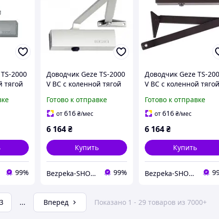
 TS-2000
Доводчик Geze TS-2000
Доводчик Geze TS-20
й тягой
V BC с коленной тягой
V BC с коленной тяго
Н.О. (белый)
Н.О. (коричневый)
вке
Готово к отправке
Готово к отправке
616
616
от
₴
/мес
от
₴
/мес
6 164
₴
6 164
₴
ь
Купить
Купить
99%
99%
9
Bezpeka-SHOP (Гипермаркет по БЕЗОПАСНОСТИ)
Bezpeka-SHOP (Гипермаркет по БЕЗОПАСНОСТИ)
3
...
Вперед
Показано 1 - 29 товаров из 7000+