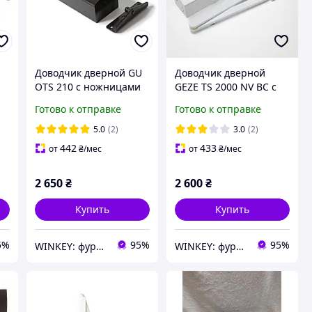
Доводчик дверной GU
Доводчик дверной
OTS 210 с ножницами
GEZE TS 2000 NV BC c
коричневый
ножницами белый
Готово к отправке
Готово к отправке
5.0
(2)
3.0
(2)
442
433
от
₴
/мес
от
₴
/мес
2 650
₴
2 600
₴
Купить
Купить
5%
95%
95%
WINKEY: фурнитура для окон и дверей
WINKEY: фурнитура для окон и дверей