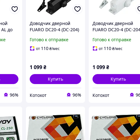
ной
Доводчик дверной
Доводчик дверной
 AL до
FUARO DC20-4 (DC-204)
FUARO DC20-4 (DC-204
й)
BL до 85 кг (черный)
WH до 85 кг (белый)
вке
Готово к отправке
Готово к отправке
110
110
от
₴
/мес
от
₴
/мес
1 099
₴
1 099
₴
ь
Купить
Купить
96%
96%
9
Котохот
Котохот