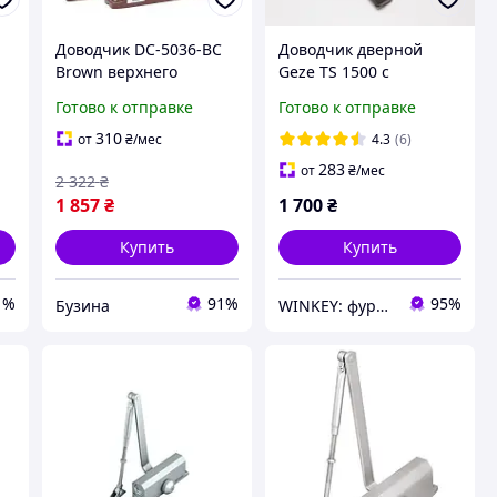
Доводчик DC-5036-BC
Доводчик дверной
Brown верхнего
Geze TS 1500 с
монтажа с рычажной
ножницами
Готово к отправке
Готово к отправке
передачей вес от 60 до
коричневый
120 кг, от -30°C до
310
от
₴
/мес
4.3
(6)
+50°C buzyna
283
от
₴
/мес
2 322
₴
1 857
₴
1 700
₴
Купить
Купить
1%
91%
95%
Бузина
WINKEY: фурнитура для окон и дверей