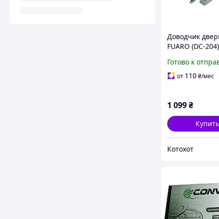
Доводчик двер
FUARO (DC-204)
85 кг (алюмини
Готово к отпра
110
от
₴
/мес
1 099
₴
Купит
Котохот