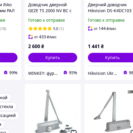
и Riko
Доводчик дверной
Дверний доводчик
0мм РАЛ
GEZE TS 2000 NV BC с
Hikvision DS-K4DC103
ножницами
вке
Готово к отправке
Готово к отправке
коричневый
144
(18)
5.0
(1)
от
₴
/мес
433
от
₴
/мес
2 600
₴
1 441
₴
ь
Купить
Купить
99%
95%
9
WINKEY: фурнитура для окон и дверей
Hikvision Ukraine
рной
стекла
ксацией
м