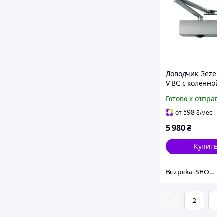
Доводчик Geze
V BC с коленно
Н.О.(серебро)
Готово к отпра
598
от
₴
/мес
5 980
₴
Купит
Bezpeka-SHOP (Гипермаркет по БЕЗОПАСНОСТИ)
1
2