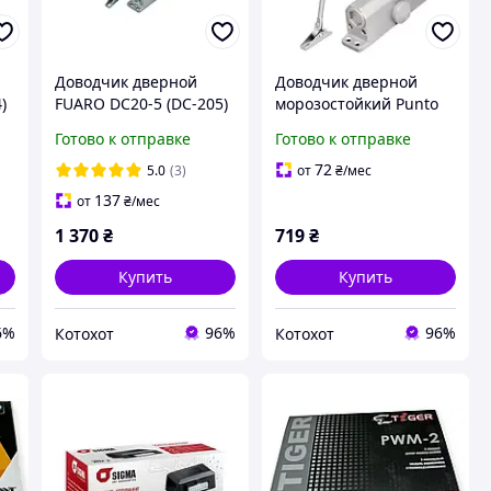
Доводчик дверной
Доводчик дверной
)
FUARO DC20-5 (DC-205)
морозостойкий Punto
AL до 120 кг
SD-2040 AL 55-80 кг
Готово к отправке
Готово к отправке
(алюминий)
(алюминий)
72
5.0
(3)
от
₴
/мес
137
от
₴
/мес
1 370
₴
719
₴
Купить
Купить
6%
96%
96%
Котохот
Котохот