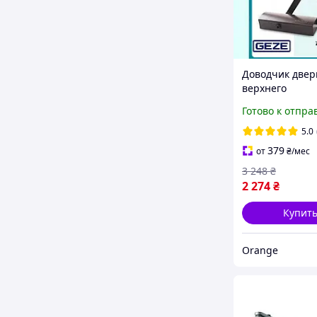
Доводчик двер
верхнего
расположения 
Готово к отпра
дверей весом д
GEZE TS 1500 с
5.0
локтевой тягой
379
от
₴
/мес
коричневый
3 248
₴
2 274
₴
Купит
Orange