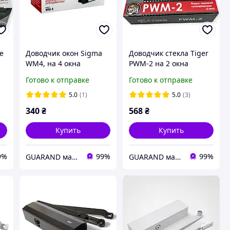
e
Доводчик окон Sigma
Доводчик стекла Tiger
WM4, на 4 окна
PWM-2 на 2 окна
Готово к отправке
Готово к отправке
5.0
(1)
5.0
(3)
340
₴
568
₴
Купить
Купить
9%
99%
99%
GUARAND маг\ин Автоелектроніки
GUARAND маг\ин Автоелектроніки