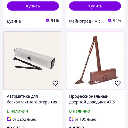
Купить
Купить
91%
94%
Бузина
Файноград - місто файних речей
Автоматика для
Профессиональный
бесконтактного открытия
дверной доводчик ATIS
дверей в магазинах и
цвет шоколад,
В наличии
В наличии
офисах, 6835M170K
652787KME3
3262
195
от
₴
/мес
от
₴
/мес