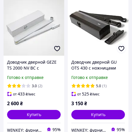
Доводчик дверной GEZE
Доводчик дверной GU
TS 2000 NV BC c
OTS 430 с ножницами
ножницами белый
коричневый
Готово к отправке
Готово к отправке
3.0
(2)
5.0
(1)
433
525
от
₴
/мес
от
₴
/мес
2 600
₴
3 150
₴
Купить
Купить
95%
95%
WINKEY: фурнитура для окон и дверей
WINKEY: фурнитура для окон и дверей