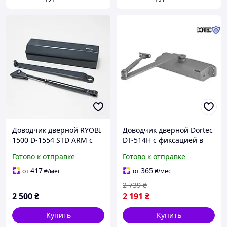
Доводчик дверной RYOBI
Доводчик дверной Dortec
1500 D-1554 STD ARM с
DT-514H с фиксацией в
ножницами антрацит
открытом положении 45-
Готово к отправке
Готово к отправке
85 кг 248x45x72 мм
серебро buzyna
417
365
от
₴
/мес
от
₴
/мес
2 739
₴
2 500
₴
2 191
₴
Купить
Купить