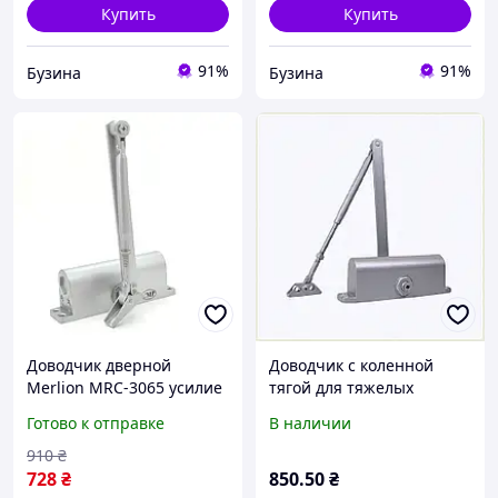
Купить
Купить
91%
91%
Бузина
Бузина
Доводчик дверной
Доводчик с коленной
Merlion MRC-3065 усилие
тягой для тяжелых
30-65 кг 71 х 82 х 250 мм
дверей 60-85 кг,
Готово к отправке
В наличии
серебро buzyna
A6528044E
910
₴
728
₴
850
.50
₴