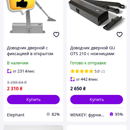
Доводчик дверной с
Доводчик дверной GU
фиксацией в открытом
OTS 210 с ножницами
положении 65-150 кг
коричневый
В наличии
Готово к отправке
серебро для тяжелых
дверей автоматический
231
от
₴
/мес
5.0
(2)
механизм EPT
442
от
₴
/мес
3 288
.64
₴
2 310
₴
2 650
₴
Купить
Купить
82%
95%
Elephant
WINKEY: фурнитура для окон и дверей