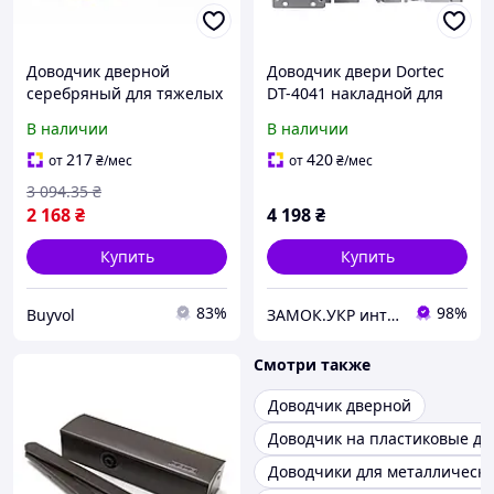
Доводчик дверной
Доводчик двери Dortec
серебряный для тяжелых
DT-4041 накладной для
дверей 45-85 кг с
тяжелых дверей до 180 кг,
В наличии
В наличии
фиксацией
серебряный (Китай)
универсальный механизм
217
420
от
₴
/мес
от
₴
/мес
для офиса и дома BUV
3 094
.35
₴
2 168
₴
4 198
₴
Купить
Купить
83%
98%
Buyvol
ЗАМОК.УКР интернет-магазин замков и фурнитуры
Смотри также
Доводчик дверной
Доводчик на пластиковые дв
Доводчики для металлически