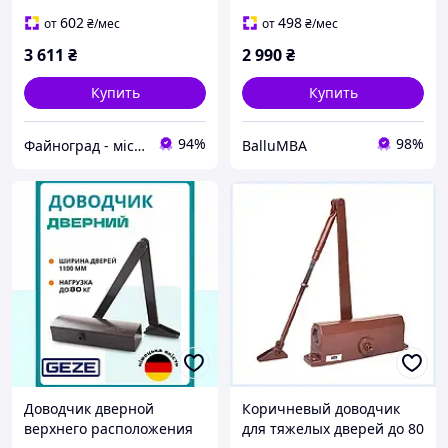
65XB2759A6
602
498
от
₴
/мес
от
₴
/мес
3 611
₴
2 990
₴
Купить
Купить
94%
98%
Файноград - місто файних речей
BalluMBA
Доводчик дверной
Коричневый доводчик
верхнего расположения
для тяжелых дверей до 80