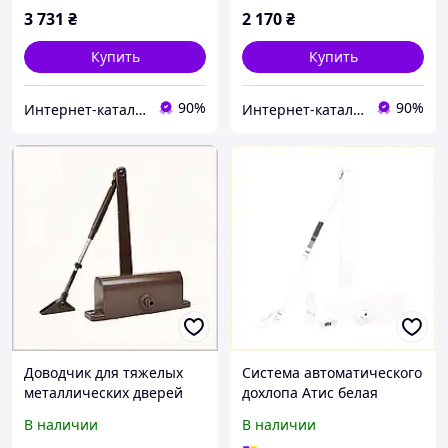
3 731
₴
2 170
₴
Купить
Купить
90%
90%
Интернет-кат​​алог ск​​ид​​ок Zakazov
Интернет-кат​​алог ск​​ид​​ок Zakazov
Доводчик для тяжелых
Система автоматического
металлических дверей
дохлопа Атис белая
ПРЦ 85кг, 65E2P8043
6527PK871
В наличии
В наличии