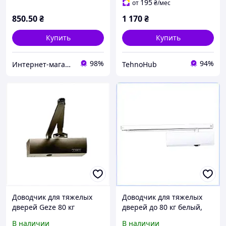
195
от
₴
/мес
850
.50
₴
1 170
₴
Купить
Купить
98%
94%
Интернет-магазин "SmartShop"
TehnoHub
Доводчик для тяжелых
Доводчик для тяжелых
дверей Geze 80 кг
дверей до 80 кг белый,
коричневого цвета
65T2T7595
В наличии
В наличии