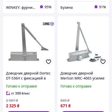
95%
91%
WINKEY: фурнитура для окон и дверей
Бузина
Доводчик дверной Dortec
Доводчик дверной
DT-536H с фиксацией в
Merlion MRC-4065 усилие
открытом положении 65-
40-65 кг 71 х 82 х 250 мм
Готово к отправке
Готово к отправке
150 кг 248x45x72 мм
серебро buzyna
серебро buzyna
388
от
₴
/мес
2 907
₴
839
₴
2 325
₴
671
₴