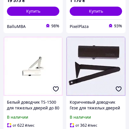
19 575
₴
1 170
₴
Купить
Купить
98%
93%
BalluMBA
PixelPlaza
Белый доводчик TS-1500
Коричневый доводчик
для тяжелых дверей до 80
Гезе для тяжелых дверей
кг, 6AT527186
1100 мм B652PK7402
В наличии
В наличии
622
362
от
₴
/мес
от
₴
/мес