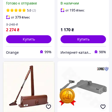
для дверей весом до 80 кг
кг 65M2C7873M
Готово к отправке
В наличии
GEZE TS 1500 с локтевой
тягой коричневый
195
5.0
(2)
от
₴
/мес
379
от
₴
/мес
3 248
₴
2 274
₴
1 170
₴
Купить
Купить
99%
98%
Orange
Интер​нет-ка​та​лог с​ки​​док "ZAKAZ!K"