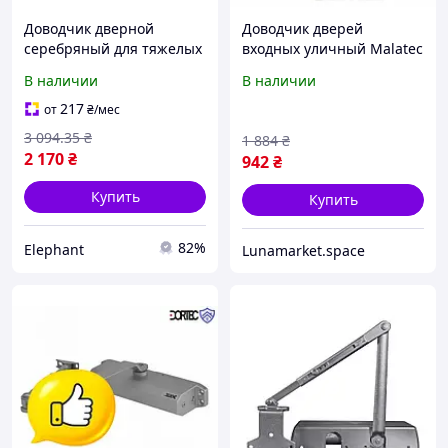
Доводчик дверной
Доводчик дверей
серебряный для тяжелых
входных уличный Malatec
дверей 45-85 кг с
(Польша), Механический
В наличии
В наличии
фиксацией
дверной доводчик,
универсальный механизм
Доводчик для тяжелых
217
от
₴
/мес
для офиса и дома EPT
дверей, QLL
3 094
.35
₴
1 884
₴
2 170
₴
942
₴
Купить
Купить
82%
Elephant
Lunamarket.space