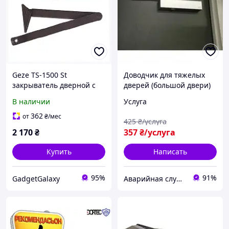
Geze TS-1500 St
Доводчик для тяжелых
закрыватель дверной с
дверей (большой двери)
коленной тягой
Днепр
В наличии
Услуга
6527TH402
362
от
₴
/мес
425
₴/услуга
2 170
₴
357
₴/услуга
Купить
Написать
95%
91%
GadgetGalaxy
Аварийная служба по открытию замков Днепр