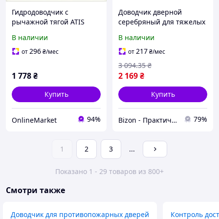
Гидродоводчик с
Доводчик дверной
рычажной тягой ATIS
серебряный для тяжелых
коричневый, 65H27878E
дверей 45-85 кг с
В наличии
В наличии
фиксацией
универсальный механизм
296
217
от
₴
/мес
от
₴
/мес
для офиса и дома BZN
3 094
.35
₴
1 778
₴
2 169
₴
Купить
Купить
94%
79%
OnlineMarket
Bizon - Практичные решения для дома и сада!
1
2
3
...
Показано 1 - 29 товаров из 800+
Смотри также
Доводчик для противопожарных дверей
Контроль дос