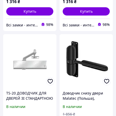
1 316
₴
1 316
₴
Купить
Купить
98%
98%
Всі замки - интернет магазин
Всі замки - интернет магазин
TS-20 ДОВОДЧИК ДЛЯ
Доводчик снизу двери
ДВЕРЕЙ ЗІ СТАНДАРТНОЮ
Malatec (Польша),
ТЯГОЮ серебристый
Доводчик для комнатной
В наличии
В наличии
двери, Доводчик дверной
двухскоростной, XMU
1 856
₴