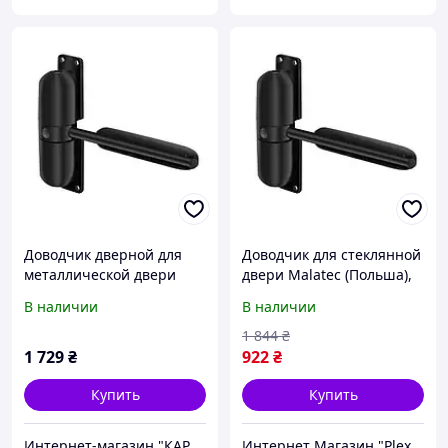
Доводчик дверной для
Доводчик для стеклянной
металлической двери
двери Malatec (Польша),
Malatec (Польша),
Доводчик дверной на
В наличии
В наличии
Доводчик закрывания
калитку, Доводчики для
двери, Доводчик для
металлопластиковых
1 844
₴
москитной двери, XXK
дверей дверей, CQS
1 729
₴
922
₴
Купить
Купить
Интернет-магазин "КАРАПУЗИК"
Интернет Магазин "PlexStore"