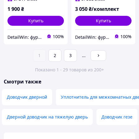
1 900
₴
3 050
₴/комплект
Купить
Купить
100%
100%
DetailWin: фурнитура для окон и дверей
DetailWin: фурнитура для окон и дверей
1
2
3
...
Показано 1 - 29 товаров из 200+
Смотри также
Доводчик дверной
Уплотнитель для межкомнатных дв
Дверной доводчик на тяжелую дверь
Доводчик гезе