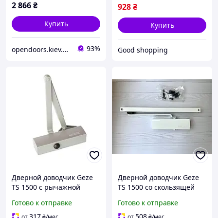
2 866
₴
928
₴
Купить
Купить
93%
opendoors.kiev.ua – Кухни, Мебель для дома, Двери
Good shopping
Дверной доводчик Geze
Дверной доводчик Geze
TS 1500 с рычажной
TS 1500 со скользящей
тягой серый
тягой белый
Готово к отправке
Готово к отправке
317
508
от
₴
/мес
от
₴
/мес