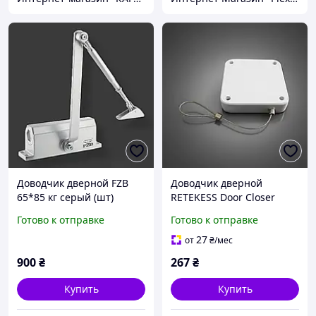
Доводчик дверной FZB
Доводчик дверной
65*85 кг серый (шт)
RETEKESS Door Closer
1.2MDE стальной трос 1,2
Готово к отправке
Готово к отправке
м, усилие 800 г, клей/
шурупы, чёрный/белый
27
от
₴
/мес
900
₴
267
₴
Купить
Купить