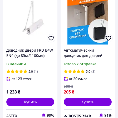
Доводчик двери FRD B4W
Автоматический
EN4 (до 85кг/1100мм)
доводчик для дверей
белый (РАЛ 9016)
AutoMatic Door Closer,
В наличии
Готово к отправке
Качественный дверной
датчик
5.0
(1)
5.0
(3)
123
20
от
₴
/мес
от
₴
/мес
500
₴
1 233
₴
205
₴
Купить
Купить
99%
91%
ASTEX
🔥 𝐁𝐎𝐍𝐔𝐒-𝐌𝐀𝐑𝐊𝐄𝐓 🔥 – Трендовые товары по лучшим ценам