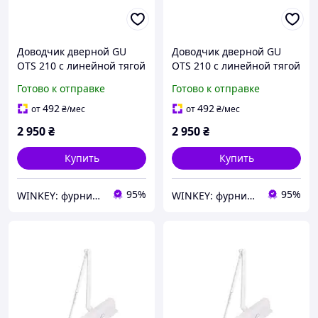
Доводчик дверной GU
Доводчик дверной GU
OTS 210 с линейной тягой
OTS 210 с линейной тягой
белый
серый
Готово к отправке
Готово к отправке
492
492
от
₴
/мес
от
₴
/мес
2 950
₴
2 950
₴
Купить
Купить
95%
95%
WINKEY: фурнитура для окон и дверей
WINKEY: фурнитура для окон и дверей