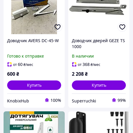
Доводчик AVERS DC-45-W
Доводчик дверей GEZE TS
1000
Готово к отправке
В наличии
60
368
от
₴
/мес
от
₴
/мес
600
₴
2 208
₴
Купить
Купить
100%
99%
KnobixHub
Superruchki