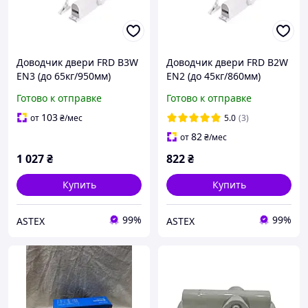
Доводчик двери FRD B3W
Доводчик двери FRD B2W
EN3 (до 65кг/950мм)
EN2 (до 45кг/860мм)
белый (РАЛ 9016)
белый (РАЛ 9016)
Готово к отправке
Готово к отправке
103
от
₴
/мес
5.0
(3)
82
от
₴
/мес
1 027
₴
822
₴
Купить
Купить
99%
99%
ASTEX
ASTEX