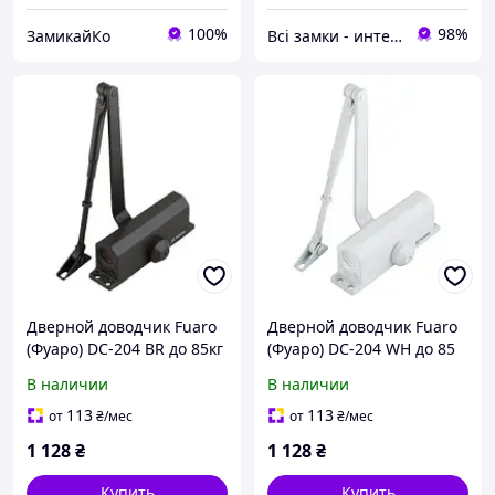
100%
98%
ЗамикайКо
Всі замки - интернет магазин
Дверной доводчик Fuaro
Дверной доводчик Fuaro
(Фуаро) DC-204 BR до 85кг
(Фуаро) DC-204 WH до 85
кг
В наличии
В наличии
113
113
от
₴
/мес
от
₴
/мес
1 128
₴
1 128
₴
Купить
Купить