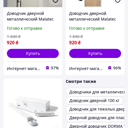
Доводчик дверной
Доводчик дверной
металлический Malatec
металлический Malatec
(Польша), Доводчик на
(Польша), Доводчик на
Готово к отправке
Готово к отправке
пластиковые двери,
пластиковые двери,
Доводчики дл Готово к
Доводчики Доставка по
1 840
₴
1 840
₴
отправке
Украине
920
₴
920
₴
Купить
Купить
97%
96%
Интернет-магазин "АТМ"
Интернет-магазин "Little Sam"
Смотри также
Доводчики для металлически
Доводчик дверной 100 кг
Доводчик для тяжелых двер
Дверной доводчик для пласт
Дверной доводчик DORMA TS