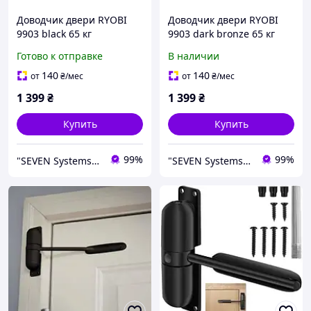
Доводчик двери RYOBI
Доводчик двери RYOBI
9903 black 65 кг
9903 dark bronze 65 кг
Готово к отправке
В наличии
140
140
от
₴
/мес
от
₴
/мес
1 399
₴
1 399
₴
Купить
Купить
99%
99%
"SEVEN Systems" Интернет-магазин систем безопасности
"SEVEN Systems" Интернет-магазин систем безопасности