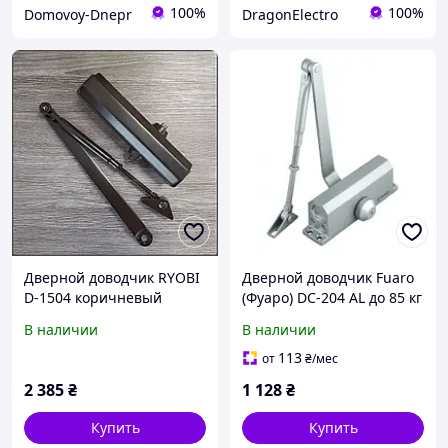
100%
100%
Domovoy-Dnepr
DragonElectro
Дверной доводчик RYOBI
Дверной доводчик Fuaro
D-1504 коричневый
(Фуаро) DC-204 AL до 85 кг
В наличии
В наличии
113
от
₴
/мес
2 385
₴
1 128
₴
Купить
Купить