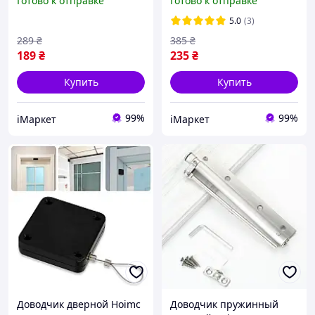
Готово к отправке
Готово к отправке
дверей и окон белый
дверей и окон белый
(R051333)
(R051335)
5.0
(3)
289
₴
385
₴
189
₴
235
₴
Купить
Купить
99%
99%
iМаркет
iМаркет
Доводчик дверной Hoimc
Доводчик пружинный