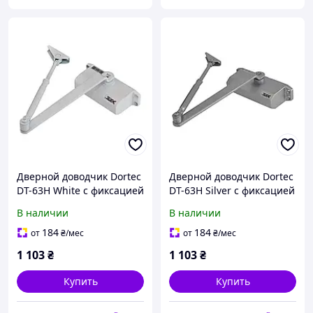
Дверной доводчик Dortec
Дверной доводчик Dortec
DT-63H White с фиксацией
DT-63H Silver с фиксацией
дверей в открытом
дверей в открытом
В наличии
В наличии
положении (63-00018)
положении (63-00017)
184
184
от
₴
/мес
от
₴
/мес
1 103
₴
1 103
₴
Купить
Купить