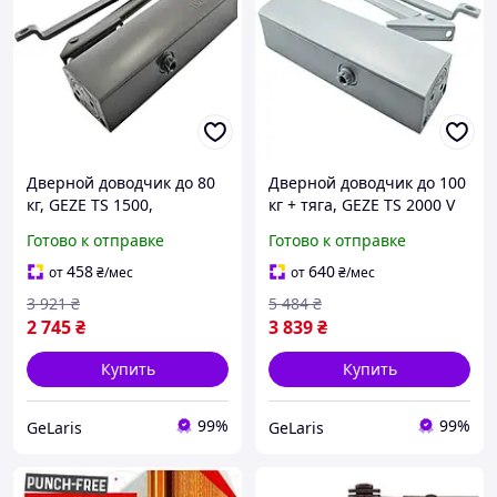
Дверной доводчик до 80
Дверной доводчик до 100
кг, GEZE TS 1500,
кг + тяга, GEZE TS 2000 V
Коричневый / Доводчик
BC, Серый / Уличный
Готово к отправке
Готово к отправке
на двери / Доводчик
доводчик на двери /
двери / Доводчик для
Доводчик двери
458
640
от
₴
/мес
от
₴
/мес
дверей
3 921
₴
5 484
₴
2 745
₴
3 839
₴
Купить
Купить
99%
99%
GeLaris
GeLaris