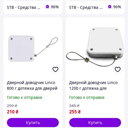
96%
96%
STB - Средства Технической Безопасности
STB - Средства Технической Безопасности
Дверной доводчик Linco
Дверной доводчик Linco
800 г дотяжка для дверей
1200 г дотяжка для
и окон белый (HbP051333)
дверей и окон белый
Готово к отправке
Готово к отправке
(HbP051335)
299
₴
345
₴
210
₴
255
₴
Купить
Купить