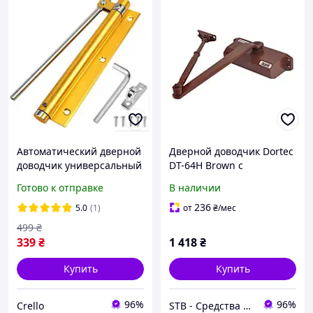
Автоматический дверной
Дверной доводчик Dortec
доводчик универсальный
DT-64H Brown с
для левой и правой
фиксацией дверей в
Готово к отправке
В наличии
двери, металлический
открытом положении (63-
(Золотой)
00022)
236
5.0
(1)
от
₴
/мес
499
₴
339
₴
1 418
₴
Купить
Купить
96%
96%
Crello
STB - Средства Технической Безопасности