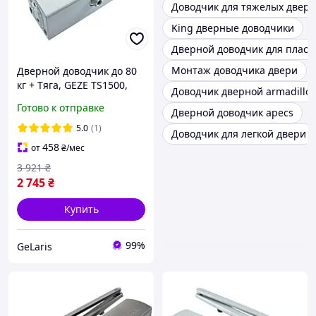
Доводчик для тяжелых двер
King дверные доводчики
Дверной доводчик для пласт
Монтаж доводчика двери
Дверной доводчик до 80
кг + Тяга, GEZE TS1500,
Доводчик дверной armadillo
Белый / Доводчик на
Готово к отправке
Дверной доводчик apecs
двери / Доводчик двери /
Доводчик для дверей
5.0
(1)
Доводчик для легкой двери
458
от
₴
/мес
3 921
₴
2 745
₴
Купить
99%
GeLaris