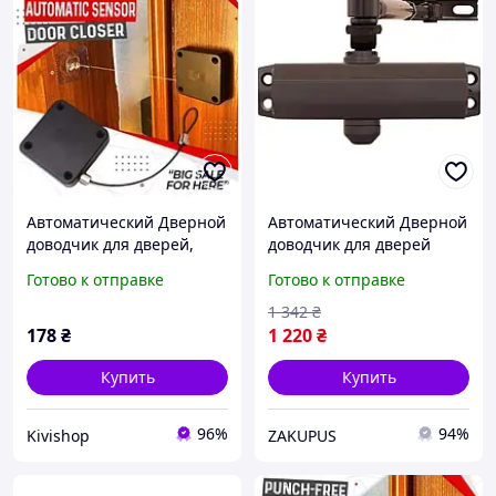
Автоматический Дверной
Автоматический Дверной
доводчик для дверей,
доводчик для дверей
окон, ящиков
RYOBI 9903 STD_ARM Dark
Готово к отправке
Готово к отправке
bronze (99-00012851)
1 342
₴
178
₴
1 220
₴
Купить
Купить
96%
94%
Kivishop
ZAKUPUS