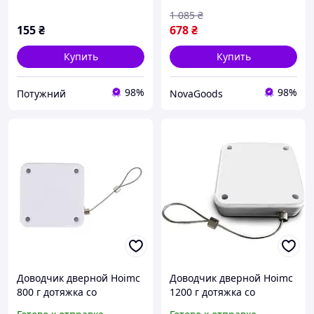
1 085
₴
155
₴
678
₴
Купить
Купить
98%
98%
Потужний
NovaGoods
Доводчик дверной Hoimc
Доводчик дверной Hoimc
800 г дотяжка со
1200 г дотяжка со
стальным тросом для
стальным тросом для