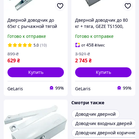
Дверной доводчик до
Дверной доводчик до 80
65кг с рычажной тягой
кг + тяга, GEZE TS1500,
Rico 1000, Белый /
Серый / Доводчик на
Готово к отправке
Готово к отправке
Доводчик дверной /
двери / Доводчик двери /
Доводчик на входную
Доводчик для дверей
458
5.0
(10)
от
₴
/мес
дверь
899
₴
3 921
₴
629
₴
2 745
₴
Купить
Купить
99%
99%
GeLaris
GeLaris
Смотри также
Доводчик дверной
Доводчик входных дверей
Доводчик дверной коричнев