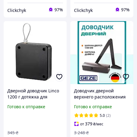
97%
97%
Clickchyk
Clickchyk
Дверной доводчик Linco
Доводчик дверной
1200 г дотяжка для
верхнего расположения
дверей и окон черный
для дверей весом до 80 кг
Готово к отправке
Готово к отправке
(HbP051334)
GEZE TS 1500 с локтевой
тягой коричневый
5.0
(2)
379
от
₴
/мес
345
₴
3 248
₴