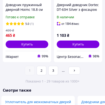
Доводчик пружинный
Дверний доводчик Dortec
дверной Hoimc 18.8 см
DT-63H Silver з фіксацією
дотяжка для дверей,
дверей у відчиненому
Готово к отправке
В наличии
петля с пружинным
положенні (63-00017)
доводчиком серебряная
184
5.0
(1)
от
₴
/мес
(R051535)
499
₴
465
₴
1 103
₴
Купить
Купить
99%
98%
iМаркет
Центр Безопасности
1
2
3
...
Показано 1 - 29 товаров из 1000+
Смотри также
Уплотнитель для межкомнатных дверей
Доводчики дл