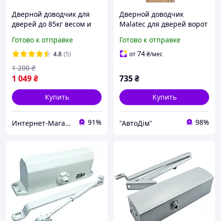
Дверной доводчик для
Дверной доводчик
дверей до 85кг весом и
Malatec для дверей ворот
шириной до 950мм.
весом до 60 кг с рычагом
Готово к отправке
Готово к отправке
хорошего качества,
регулировкой скорости
гарантия 1 Год
закрывания (25075)
74
4.8
(5)
от
₴
/мес
1 200
₴
1 049
₴
735
₴
Купить
Купить
91%
98%
Интернет-Магазин Безопасности
"АвтоДім"