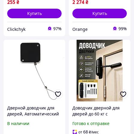
255
₴
2 274
₴
Купить
Купить
97%
99%
Clickchyk
Orange
Дверной доводчик для
Доводчик дверной для
дверей, Автоматический
дверей до 60 кг с
доводчик AutoMatic Door
регулировкой черный
В наличии
Готово к отправке
Closer
MALATEC REM-678
68
от
₴
/мес