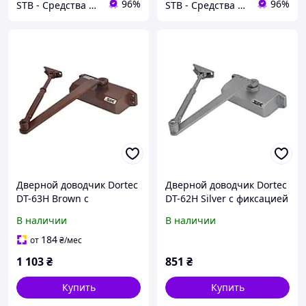
96%
96%
STB - Средства Технической Безопасности
STB - Средства Технической Безопасности
Дверной доводчик Dortec
Дверной доводчик Dortec
DT-63H Brown с
DT-62H Silver с фиксацией
фиксацией дверей в
дверей в открытом
В наличии
В наличии
открытом положении (63-
положении (63-00012)
00015)
184
от
₴
/мес
1 103
₴
851
₴
Купить
Купить