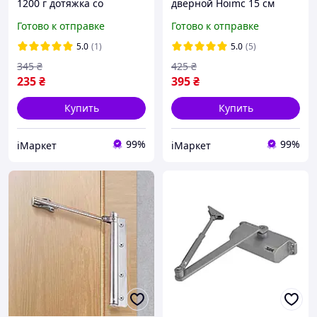
1200 г дотяжка со
дверной Hoimc 15 см
стальным тросом для
дотяжка для дверей,
Готово к отправке
Готово к отправке
дверей и окон черный
петля с пружинным
(R051334)
доводчиком серебряная
5.0
(1)
5.0
(5)
(R051533)
345
₴
425
₴
235
₴
395
₴
Купить
Купить
99%
99%
iМаркет
iМаркет