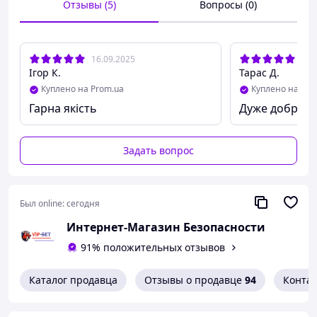
Отзывы (5)
Вопросы (0)
16.09.2025
22.
Ігор К.
Тарас Д.
Куплено на Prom.ua
Куплено на Pro
Гарна якість
Дуже добрий 
Задать вопрос
Был online:
сегодня
Интернет-Магазин Безопасности
91% положительных отзывов
Каталог продавца
Отзывы о продавце
94
Конта