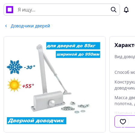
Доводчики дверей
Характ
Вид дово
Способ м
Конструк
доводчик
Масса дв
полотна, 
Ширина д
полотна