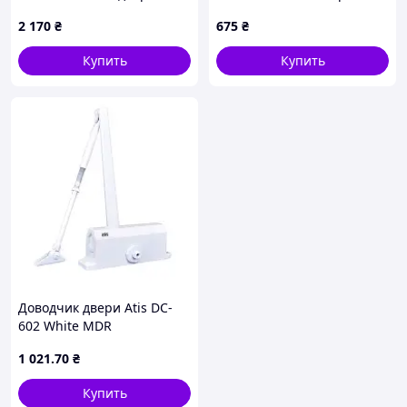
коричневый, 652740XB2
монтаж алюминиевый с
2 170
₴
675
₴
регулировкой
серебристый
Купить
Купить
Доводчик двери Atis DC-
602 White MDR
1 021
.70
₴
Купить