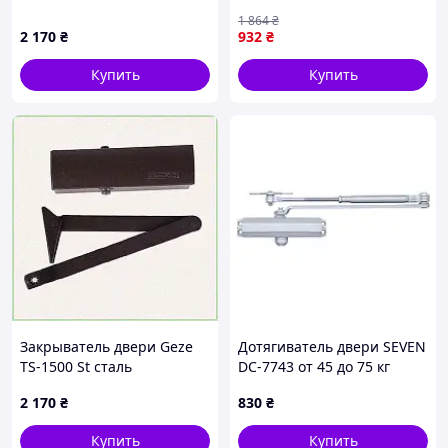
дверей 6527H40C2
Доводчик на дверь
1 864
₴
уличный, Доводчик для
2 170
₴
932
₴
входных дверей, MTS
Купить
Купить
Закрыватель двери Geze
Дотягиватель двери SEVEN
TS-1500 St сталь
DC-7743 от 45 до 75 кг
коричневый, 6527C40C2
silver
2 170
₴
830
₴
Купить
Купить