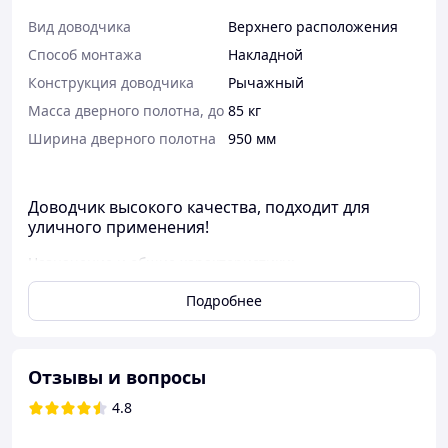
Вид доводчика
Верхнего расположения
Способ монтажа
Накладной
Конструкция доводчика
Рычажный
Масса дверного полотна, до
85 кг
Ширина дверного полотна
950 мм
Доводчик высокого качества, подходит для
уличного применения!
Назначение и общие характеристики:
Накладные доводчики верхнего расположения
Подробнее
предназначены для установки как на левые, так и на
правые двери офисных и жилых помещений.
Масса дверного полотна : до 85 кг
Отзывы и вопросы
Температурный диапазон: от -30 до +60
Рекомендуемая максимальная ширина
4.8
дверного полотна: 950 мм