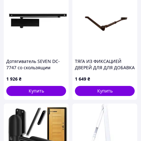
Дотягиватель SEVEN DC-
ТЯГА ИЗ ФИКСАЦИЕЙ
7747 со скользящим
ДВЕРЕЙ ДЛЯ ДЛЯ ДОБАВКА
каналом от 45 до 65 кг
1 926
₴
1 649
₴
black
Купить
Купить