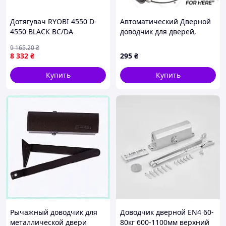
Дотягувач RYOBI 4550 D-
Автоматический Дверной
4550 BLACK BC/DA
доводчик для дверей,
UNIV_ARM EN_2-7+ 99-0-VO
окон, ящиков
9 165
.20
₴
8 332
₴
295
₴
Купить
Купить
Рычажный доводчик для
Доводчик дверной EN4 60-
металлической двери
80кг 600-1100мм верхний