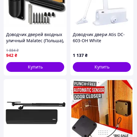
Доводчик дверей входных
Доводчик двери Atis DC-
уличный Malatec (Польша),
603-OH White
Механический дверной
1 884
₴
доводчик, Доводчик для
942
₴
1 137
₴
тяжелых дверей, QLL
Купить
Купить