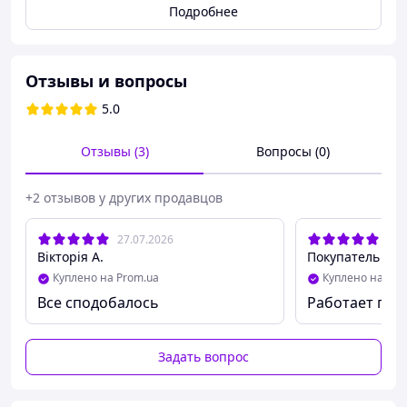
-45/+45°С. Угол открывания двери до 160 °.
Подробнее
Комплектуется набором крепежа и подробной
инструкцией по установке. В корпусе установлена
специальная двойная пружина, которая позволяет
увеличивать весовую нагрузку на доводчик.
Отзывы и вопросы
5.0
Отзывы (3)
Вопросы (0)
+2 отзывов у других продавцов
27.07.2026
27.
Вікторія А.
Покупатель
Куплено на Prom.ua
Куплено на Pro
Все сподобалось
Работает пок
Задать вопрос