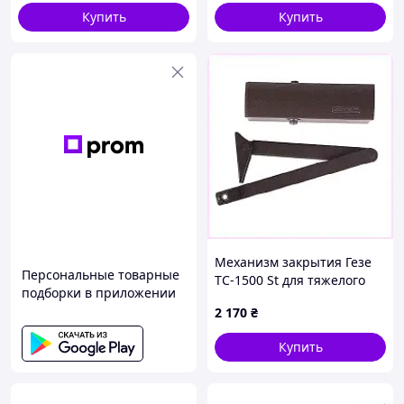
223x45x72, серебро
Купить
Купить
Механизм закрытия Гезе
Персональные товарные
ТС-1500 St для тяжелого
подборки в приложении
полотна, XT65B27402
2 170
₴
Купить