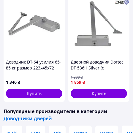
Доводчик DT-64 усилия 65-
Дверной доводчик Dortec
85 кг размер 223x45x72
DT-536H Silver (с
серебро
фиксацией в открытом
1 899
₴
положении, 65-150 кг,
1 346
₴
1 859
₴
248x45x72 )
Купить
Купить
Популярные производители
в категории
Доводчики дверей