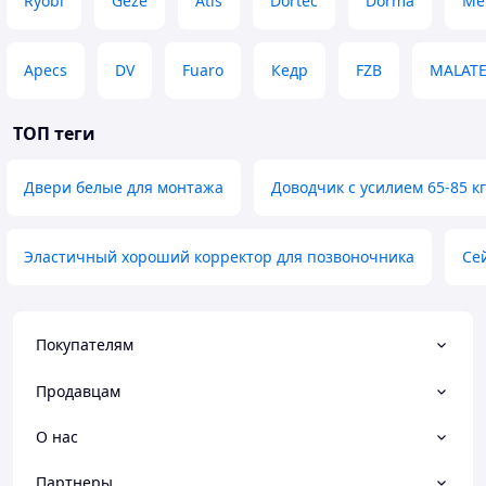
Ryobi
Geze
Atis
Dortec
Dorma
Me
Apecs
DV
Fuaro
Кедр
FZB
MALAT
ТОП теги
Двери белые для монтажа
Доводчик с усилием 65-85 кг
Эластичный хороший корректор для позвоночника
Сей
Покупателям
Продавцам
О нас
Партнеры