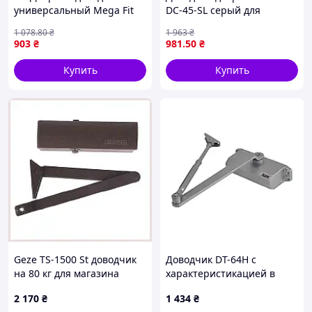
универсальный Mega Fit
DC-45-SL серый для
белый FRD 1000 —
автоматического закрытия
1 078
.80
₴
1 963
₴
надежный механизм для
дверей в офисе и доме
903
₴
981
.50
₴
плавного закрывания
Nes22/Q
Купить
Купить
Geze TS-1500 St доводчик
Доводчик DT-64H с
на 80 кг для магазина
характеристикацией в
6527T4H02E
открытом положении,
2 170
₴
1 434
₴
усилие 65-85 кг размер