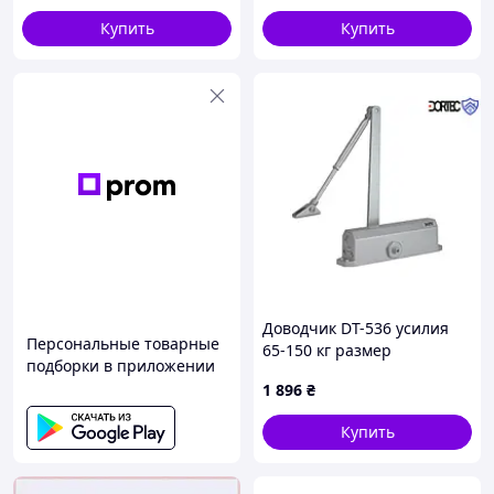
Купить
Купить
Доводчик DT-536 усилия
Персональные товарные
65-150 кг размер
подборки в приложении
248x45x72, серебро
1 896
₴
Купить