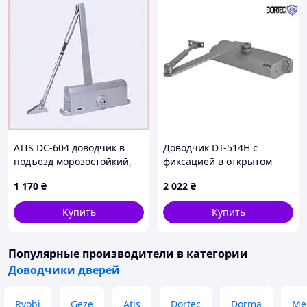
ATIS DC-604 доводчик в
Доводчик DT-514H с
подъезд морозостойкий,
фиксацией в открытом
6AA5278M72
положении, 45-85 кг,
1 170
₴
2 022
₴
248x45x72, серебро
Купить
Купить
Популярные производители
в категории
Доводчики дверей
Ryobi
Geze
Atis
Dortec
Dorma
Me