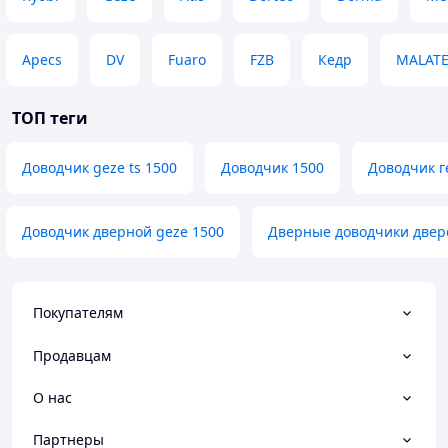
Apecs
DV
Fuaro
FZB
Кедр
MALAT
ТОП теги
Доводчик geze ts 1500
Доводчик 1500
Доводчик г
Доводчик дверной geze 1500
Дверные доводчики двер
Покупателям
Продавцам
О нас
Партнеры