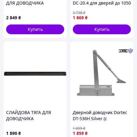
ДЛЯ ДОВОДЧИКА
DC-20.4 для дверей до 1050
мм весом до 85 кг с
3 738
₴
функцией блокировки в
2 849
₴
1 869
₴
открытом положении
Купить
Купить
СЛАЙДОВА ТЯГА ДЛЯ
Дверной доводчик Dortec
ДОВОДЧИКА
DT-536H Silver (с
фиксацией в открытом
1 899
₴
положении, 65-150 кг,
1 890
₴
1 859
₴
248x45x72 )