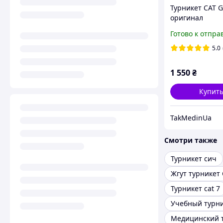
Турникет CAT G
оригинал
Готово к отпра
5.0
1 550
₴
Купит
TakMedinUa
Смотри также
Турникет сич
Жгут турникет
Турникет cat 7
Учебный турн