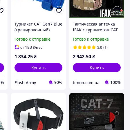
Турникет CAT Gen7 Blue
Тактическая аптечка
(тренировочный)
IFAK с турникетом CAT
Gen7
Готово к отправке
Готово к отправке
183
от
₴
/мес
5.0
(1)
1 834
.25
₴
2 942
.50
₴
Купить
Купить
5%
90%
100%
Flash Army
timon.com.ua