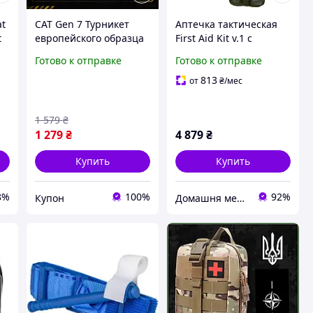
at
CAT Gen 7 Турникет
Аптечка тактическая
t
европейского образца
First Aid Kit v.1 с
Жгут для остановки
турникетом CAT 7,
Готово к отправке
Готово к отправке
5-
кровотечения КЕТ САТ
Paramedic (Украина)
Тактический турнекет
813
от
₴
/мес
стандарт НАТО чёрного
цвета
1 579
₴
1 279
₴
4 879
₴
Купить
Купить
8%
100%
92%
Купон
Домашня медтехніка та ортопедичні товари