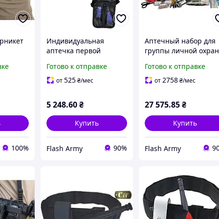
урникет
Индивидуальная
Аптечный набор для
аптечка первой
группы личной охра
помощи IFAK Individual
(с турникетами CAT)
вке
Готово к отправке
Готово к отправке
Kit расширенная (с
турникетом CAT 7)
525
2758
от
₴
/мес
от
₴
/мес
5 248
.60
₴
27 575
.85
₴
ь
Купить
Купить
100%
90%
9
Flash Army
Flash Army