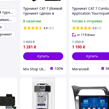
Турникет CAT-7 (боевой
Турникет CAT 7 Comb
Металлический турникет
турникет сделан в
Application Tournique
США)
(C-A-T) Generation 7 -
Кровоостанавливающий турникет
В наличии
Готово к отправке
Tactical Black (NSN651
o
01-521-7976)
4.9
(31)
5.0
(1)
урникет
119
от
₴
/мес
1 600
₴
1 350
₴
1 281
₴
1 190
₴
Купить
Купить
100%
9
Mix Shop Ukraine
Мегаплей