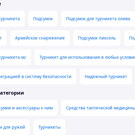
е
турникета
Подсумок
Подсумок для турникета олива
т
Армейское снаряжение
Подсумок пиксель
По
турникета мс
Турникет для использования в любых услови
теграцией в систему безопасности
Надежный турникет
категории
умки и аксессуары к ним
Средства тактической медицин
и для ружей
Турникеты