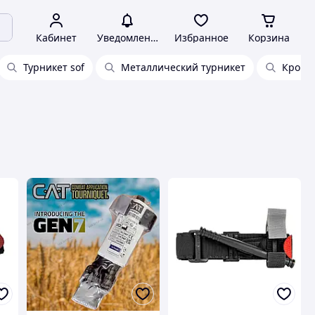
Кабинет
Уведомления
Избранное
Корзина
Турникет sof
Металлический турникет
Крово