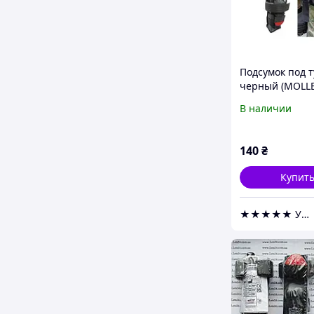
Подсумок под 
черный (MOLLE
подсумок на ра
В наличии
жилет, РПС)
140
₴
Купит
★★★★★ УКРИЗОЛ оптово розничная компания