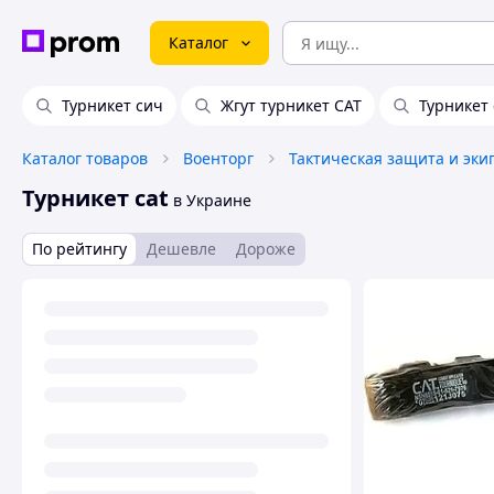
Каталог
Турникет сич
Жгут турникет CAT
Турникет 
Каталог товаров
Военторг
Тактическая защита и эки
Турникет cat
в Украине
По рейтингу
Дешевле
Дороже