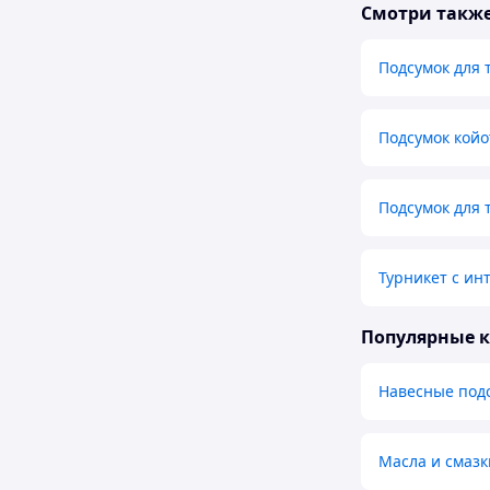
Смотри такж
Подсумок для 
Подсумок койо
Подсумок для 
Турникет с ин
Популярные 
Навесные подс
Масла и смазк