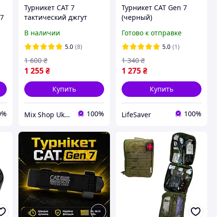
Турникет CAT 7
Турникет CAT Gen 7
 7
тактический джгут
(черный)
(Fenton
В наличии
Готово к отправке
Pharmaceuticals)
5.0
(8)
5.0
(1)
1 600
₴
1 340
₴
1 255
₴
1 275
₴
Купить
Купить
0%
100%
100%
Mix Shop Ukraine
LifeSaver