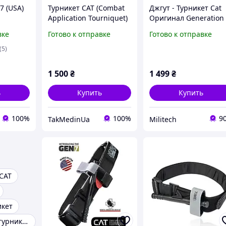
7 (USA)
Турникет CAT (Combat
Джгут - Турникет Cat
Application Tourniquet)
Оригинал Generation
Generation 7 Orange
для военных
вке
Готово к отправке
Готово к отправке
(Original USA)
(5)
1 500
₴
1 499
₴
ь
Купить
Купить
100%
100%
9
TakMedinUa
Militech
 CAT
икет
Медицинский турникет