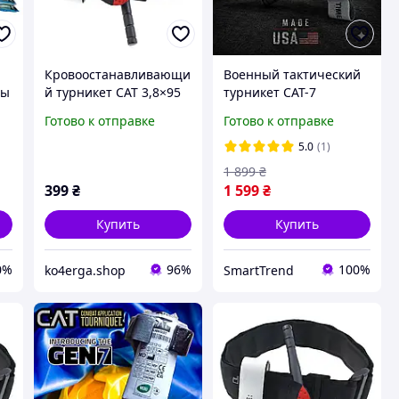
Кровоостанавливающи
Военный тактический
ны
й турникет CAT 3,8×95
турникет CAT-7
см с пластиковой
профессиональный
Готово к отправке
Готово к отправке
палочкой и липучкой
турникет жгут USA
жгут армейского
5.0
(1)
образца для
1 899
₴
экстренной помощи
399
₴
1 599
₴
Купить
Купить
0%
96%
100%
ko4erga.shop
SmartTrend