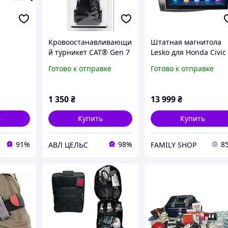
Кровоостанавливающи
Штатная магнитола
й турникет CAT® Gen 7
Lesko для Honda Civic
(Combat Application
Type R VIII 2006-2008
Готово к отправке
Готово к отправке
Tourniquet) Оригинал
экран 9" 6/128Gb 4G
(США)
Wi-Fi GPS Top
1 350
₴
13 999
₴
ь
Купить
Купить
91%
98%
8
АВЛ ЦЕЛЬС
FAMILY SHOP