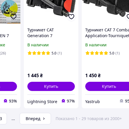
Турникет CAT
Турникет CAT 7 Comba
GEN 7
Generation 7
Application-Tournique
 Rescue
кровоостанавливающи
Generation 7
вке
В наличии
В наличии
кий
й, оригинал США
(Оригинал)
ливающи
(26)
5.0
(1)
5.0
(1)
а NAR
1 445
₴
1 450
₴
ь
Купить
Купить
93%
97%
9
Lightning Store
Yastrub
3
...
Вперед
Показано 1 - 29 товаров из 2000+