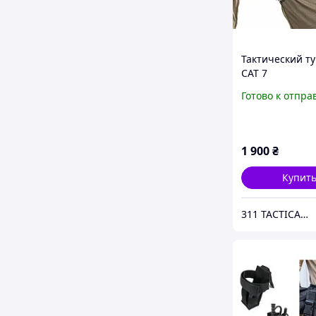
Тактический т
CAT 7
Готово к отпра
1 900
₴
Купит
311 TACTICAL™