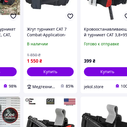
турникет
Жгут турникет CAT 7
Кровоостанавливаю
, CAT,
Combat-Application-
й турникет CAT 3,8×9
згрузку,
Tourniquet) Generation
см с пластиковой
В наличии
Готово к отправке
7 (Оригинал)
палочкой и липучкой
жгут армейского
1 850
₴
образца для
1 550
₴
399
₴
экстренной помощи
ь
Купить
Купить
98%
85%
10
🏆 Медтехника — 20 лет надежности
jekol.store