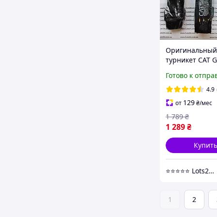
Оригинальный
турникет CAT 
North American
Готово к отпра
США медицинс
кровоостанав
4.9
й жгут закрутк
129
от
₴
/мес
1 789
₴
1 289
₴
Купит
⭐️⭐️⭐️⭐️⭐️ Lots24.com.ua
1
2