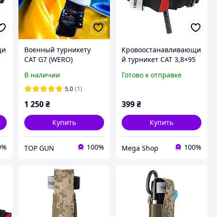
щи
Военный турникету
Кровоостанавливающи
5
CAT G7 (WERO)
й турникет CAT 3,8×95
см с пластиковой
В наличии
Готово к отправке
палочкой и липучкой
жгут армейского
5.0
(1)
образца для
1 250
₴
399
₴
экстренной помощи
Купить
Купить
0%
100%
100%
TOP GUN
Mega Shop