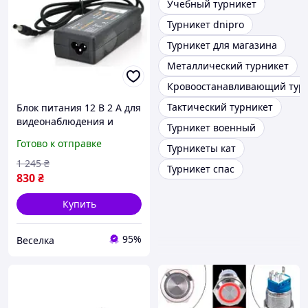
Учебный турникет
Турникет dnipro
Турникет для магазина
Металлический турникет
Кровоостанавливающий тур
Тактический турникет
Блок питания 12 В 2 А для
видеонаблюдения и
Турникет военный
систем безопасности
Готово к отправке
Турникеты кат
надежный источник
питания для камер FLAME
1 245
₴
Турникет спас
830
₴
Купить
95%
Веселка