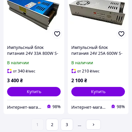
Импульсный блок
Импульсный блок
питания 24V 33A 800W S-
питания 24V 25A 600W S-
800-24
600-24
В наличии
В наличии
перфорированный, блок
перфорированный, блок
питания 24 В для LED
питания 24 В для LED
340
210
от
₴
/мес
от
₴
/мес
ленты, систем
ленты, систем
3 400
₴
2 100
₴
безопасности и
безопасности и
оборудования
оборудования
Купить
Купить
98%
98%
Интернет-магазин "Ginza" — разъёмы, кабели и комплектующие высокого качества
Интернет-магазин "Ginza" — разъёмы, кабели и комплектующие высокого качества
1
2
3
...