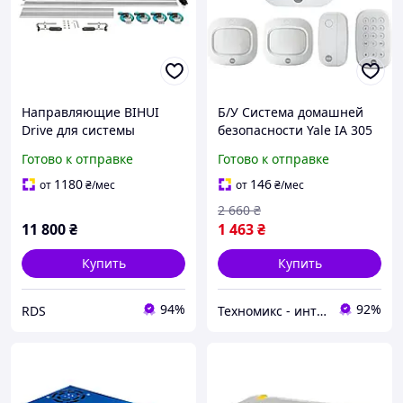
Направляющие BIHUI
Б/У Система домашней
Drive для системы
безопасности Yale IA 305
порезки из 3-х секций
Sync, белый - комплект из
Готово к отправке
Готово к отправке
(1,4+1,4+0,8м) с
5
присосками, в кейсе
1180
146
от
₴
/мес
от
₴
/мес
(LFRS)
2 660
₴
11 800
₴
1 463
₴
Купить
Купить
94%
92%
RDS
Техномикс - интернет - магазин качественной техники, электроники и других товаров для дома и работы