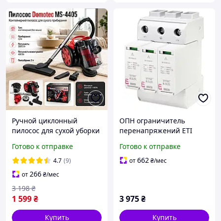
Ручной циклонный
ОПН ограничитель
пилосос для сухой уборки
перенапряжений ETI
с колбой для мусора без
постоянного тока ETITEC
Готово к отправке
Готово к отправке
мешка. Пилосос с
M T2 PV 600/20 Y (для PV
системой циклон для
систем до 600В)
662
4.7
(9)
от
₴
/мес
сбора пыли для дома
266
от
₴
/мес
3 198
₴
1 599
₴
3 975
₴
Купить
Купить