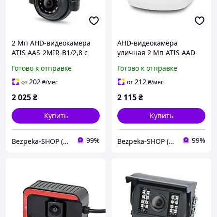
2 Мп AHD-видеокамера
AHD-видеокамера
ATIS AAS-2MIR-B1/2,8 с
уличная 2 Мп ATIS AAD-
боковым кронштейном
2MIRA-B3/2,8 (Audio) со
Готово к отправке
Готово к отправке
для системы
встроенным микрофоном
видеонаблюдения в
для системы
202
212
от
₴
/мес
от
₴
/мес
автомобиле
видеонаблюдения в
2 025
₴
2 115
₴
автомобиле
Купить
Купить
99%
99%
Bezpeka-SHOP (Гипермаркет по БЕЗОПАСНОСТИ)
Bezpeka-SHOP (Гипермаркет по БЕЗОПАСНОСТИ)