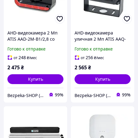
AHD-видеокамера 2 Мп
AHD-видеокамера
ATIS AAD-2M-B1/2,8 со
уличная 2 Мп ATIS AAQ-
встроенным микрофоном
2MIRA-B1/2,8 (Audio) со
Готово к отправке
Готово к отправке
для системы
встроенным микрофоном
видеонаблюдения в
для системы
248
256
от
₴
/мес
от
₴
/мес
автомобиле
видеонаблюдения в
2 475
₴
2 565
₴
автомобиле
Купить
Купить
99%
99%
Bezpeka-SHOP (Гипермаркет по БЕЗОПАСНОСТИ)
Bezpeka-SHOP (Гипермаркет по БЕЗОПАСНОСТИ)