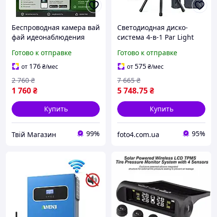
Беспроводная камера вай
Светодиодная диско-
фай идеонаблюдения
система 4-в-1 Par Light
системы безопасности,
Set ZQ01447 на стойке, Т-
Готово к отправке
Готово к отправке
видеокамеры с
образная световая
двухстороним звуком и
перекладина с
176
575
от
₴
/мес
от
₴
/мес
датчиком движения
прожекторами Par и
2 760
₴
7 665
₴
Pixster
эффектами
1 760
₴
5 748
.75
₴
Купить
Купить
99%
95%
Твій Магазин
foto4.com.ua