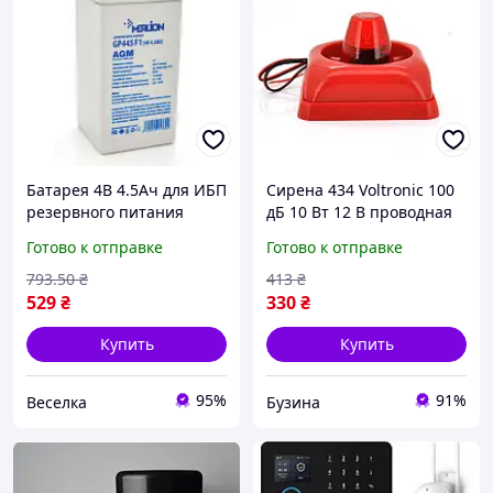
Батарея 4В 4.5Ач для ИБП
Сирена 434 Voltronic 100
резервного питания
дБ 10 Вт 12 В проводная
компьютеров серверов и
для систем безопасности
Готово к отправке
Готово к отправке
систем безопасности
buzyna
SPICY
793
.50
₴
413
₴
529
₴
330
₴
Купить
Купить
95%
91%
Веселка
Бузина