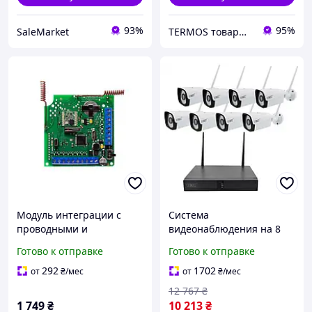
93%
95%
SaleMarket
TERMOS товары альтернативной энергетики
Модуль интеграции с
Система
проводными и
видеонаблюдения на 8
гибридными системами
камер WIFI HD Security
Готово к отправке
Готово к отправке
безопасности ocBridge
Recording System HF006
Plus
комплект безопасности
292
1702
от
₴
/мес
от
₴
/мес
buzyna
12 767
₴
1 749
₴
10 213
₴