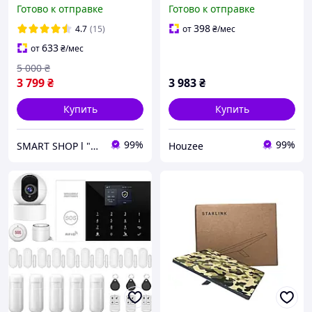
комплекте Безопасность
дома беспроводная
Готово к отправке
Готово к отправке
и комфорт для вашего
система безопасности
ребенка!
1080P с датчиками и
398
4.7
(15)
от
₴
/мес
сиреной 120 дБ
633
от
₴
/мес
5 000
₴
3 799
₴
3 983
₴
Купить
Купить
99%
99%
SMART SHOP l "Товари для дому та активного відпочинку"
Houzee