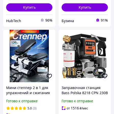
Купить
Купить
96%
91%
HubTech
Бузина
Мини степпер 2 в 1 для
Заправочная станция
упражнений и сжигания
Bass Polska 8218 CPN 230В
калорий с эспандером,
для дизеля с фильтром,
Готово к отправке
Готово к отправке
компактный тренажер
пистолетом и системой
для улучшения
AUTO-STOP
1516
5.0
(3)
от
₴
/мес
дыхательной системы
производительность 70 л/