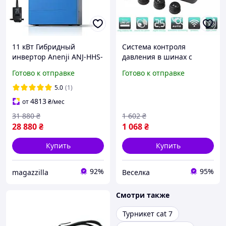
11 кВт Гибридный
Система контроля
инвертор Anenji ANJ-HHS-
давления в шинах с
11KW-48V-WIFI, 48 В, с Wi-
солнечной батареей для
Готово к отправке
Готово к отправке
Fi, с MPPT, для солнечных
легковых автомобилей
систем, дома и офиса
датчики безопасности
5.0
(1)
ЖК-дисплей FLAME
4813
от
₴
/мес
31 880
₴
1 602
₴
28 880
₴
1 068
₴
Купить
Купить
92%
95%
magazzilla
Веселка
Смотри также
Турникет cat 7