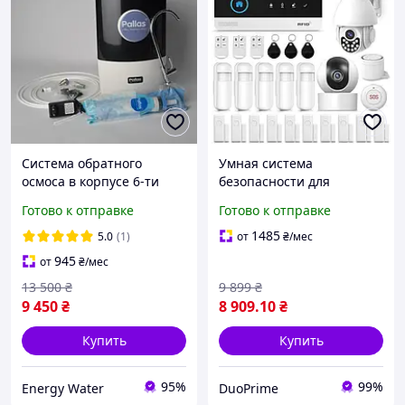
Система обратного
Умная система
осмоса в корпусе 6-ти
безопасности для
ступенчатая с
квартиры и дома XNY 4G
Готово к отправке
Готово к отправке
минерализатором Pallas
Wireless Home Alarm
Enjoy SMART
System с 2×1080P
1485
5.0
(1)
от
₴
/мес
камерами, Wi-Fi,
945
от
₴
/мес
приложение, 32GB SD
13 500
₴
9 899
₴
9 450
₴
8 909
.10
₴
Купить
Купить
95%
99%
Energy Water
DuoPrime