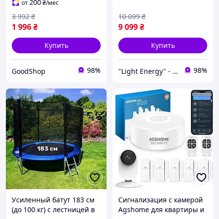
200
от
₴
/мес
мин
3 992
₴
10 099
₴
1 996
₴
9 099
₴
Купить
Купить
98%
98%
GoodShop
"Light Energy" - интернет-магазин
Усиленный батут 183 см
Сигнализация с камерой
(до 100 кг) с лестницей в
Agshome для квартиры и