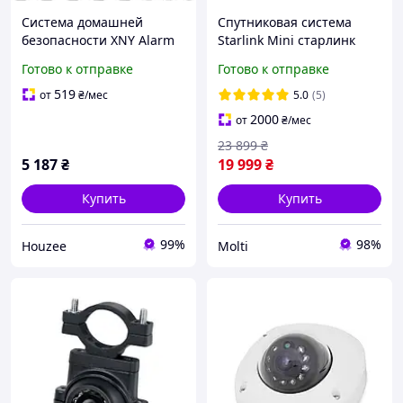
Система домашней
Спутниковая система
безопасности XNY Alarm
Starlink Mini старлинк
4G WiFi с камерой 1080p
мини без привязки к
Готово к отправке
Готово к отправке
для квартиры и дома с
месту без аккаунта с
датчиками движения
маскировочной пленкой
519
от
₴
/мес
5.0
(5)
2000
от
₴
/мес
23 899
₴
5 187
₴
19 999
₴
Купить
Купить
99%
98%
Houzee
Molti