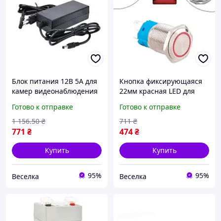
Блок питания 12В 5А для
Кнопка фиксирующаяся
камер видеонаблюдения
22мм красная LED для
компактный источник
автоэлектрики систем
Готово к отправке
Готово к отправке
питания для систем
безопасности и DIY
безопасности FLAME
проектов 12-24В FLAME
1 156
.50
₴
711
₴
771
₴
474
₴
Купить
Купить
95%
95%
Веселка
Веселка