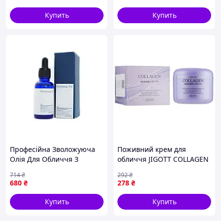
Купить
Купить
Професійна Зволожуюча
Поживний крем для
Олія Для Обличчя З
обличчя JIGOTT COLLAGEN
Комплексом Вітамінів
HEALING CREAM 100ml
714
₴
292
₴
Pyunkang Yul Oil 26ml
680
₴
278
₴
Купить
Купить