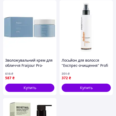
Зволожувальний крем для
Лосьйон для волосся
обличчя Fraijour Pro-
"Експрес-очищення" Profi
Moisture Intensive Cream
style Sebum Spray 150ml
616
₴
391
₴
50ml
587
₴
372
₴
Купить
Купить