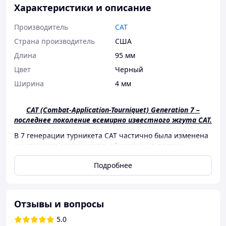
Характеристики и описание
Производитель
CAT
Страна производитель
США
Длина
95 мм
Цвет
Черный
Ширина
4 мм
CAT (Combat-Application-Tourniquet) Generation 7 –
последнее поколение всемирно известного жгута САТ.
В 7 генерации турникета CAT частично была изменена
конструкция самого жгута: обновленная пряжка,
увеличенный компрессорий, увеличенные элементы
Подробнее
фиксации, улучшена крепь велкро и транспортный
маячок.
Запатентованный C-A-T® — это настоящий
одноручный жгут, эффективность которого на 100 %
Отзывы и вопросы
подтверждена Институтом хирургических
исследований армии США. Испытания показали, что
5.0