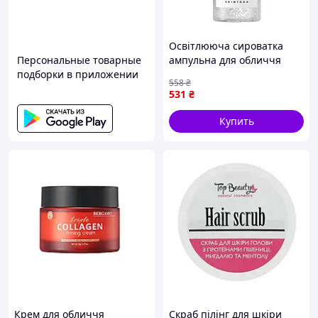
Освітлююча сироватка
Персональные товарные
ампульна для обличчя
подборки в приложении
Skin1004 Madagascar
558
₴
Centella Tone Brightening
531
₴
Capsule Ampo
Купить
Крем для обличчя
Скраб пілінг для шкіри