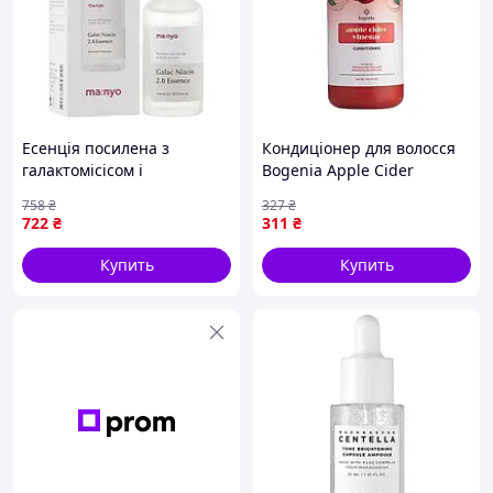
Есенція посилена з
Кондиціонер для волосся
галактомісісом і
Bogenia Apple Cider
ніацинамідом Manyo Galac
Vinegar Conditioner 450ml
758
₴
327
₴
Niacin 2.0 Essence 30ml
722
₴
311
₴
Купить
Купить