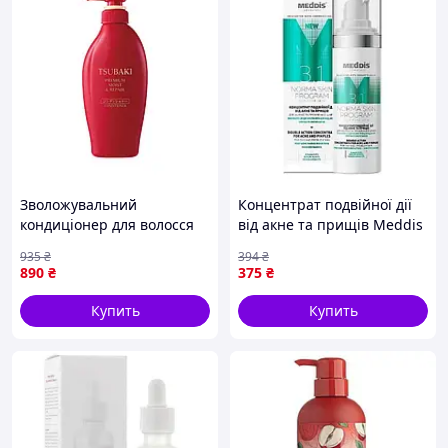
Зволожувальний
Концентрат подвійної дії
кондиціонер для волосся
від акне та прищів Meddis
TSUBAKI Premium Moist &
Norma Skin Program 30ml
935
₴
394
₴
Repair Conditioner 450ml
890
₴
375
₴
Купить
Купить