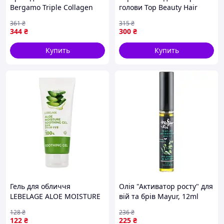
Bergamo Triple Collagen
голови Top Beauty Hair
Firming Cream 50g
Scrub 250 мл
361
₴
315
₴
344
₴
300
₴
Купить
Купить
Гель для обличчя
Олія "Активатор росту" для
LEBELAGE ALOE MOISTURE
вій та брів Mayur, 12ml
PURITY 100% SOOTHING
128
₴
236
₴
GEL 100ml
122
₴
225
₴