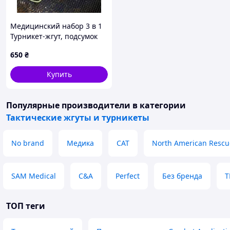
Медицинский набор 3 в 1
Турникет-жгут, подсумок
MOLLE, маленькие
650
₴
тактические медицинские
ножницы EMT черный
Купить
ВТ5408
Популярные производители
в категории
Тактические жгуты и турникеты
No brand
Медика
CAT
North American Rescu
SAM Medical
C&A
Perfect
Без бренда
T
ТОП теги