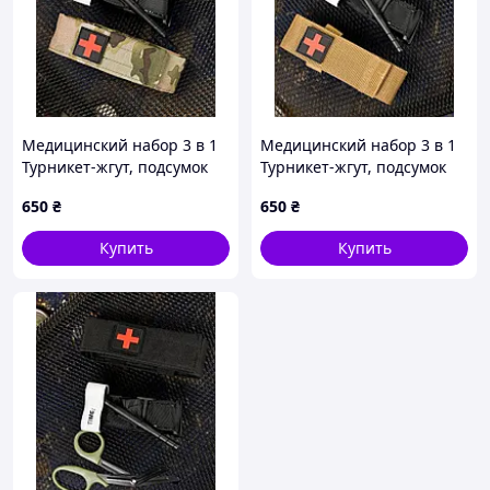
Медицинский набор 3 в 1
Медицинский набор 3 в 1
Турникет-жгут, подсумок
Турникет-жгут, подсумок
MOLLE, маленькие
MOLLE, маленькие
650
₴
650
₴
тактические медицинские
тактические медицинские
ножницы EMT мультикам
ножницы EMT койот
Купить
Купить
ВТ5407
ВТ5410