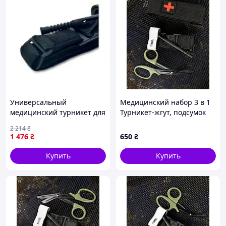
Универсальный
Медицинский набор 3 в 1
медицинский турникет для
Турникет-жгут, подсумок
остановки кровотечения
MOLLE, маленькие
2 214
₴
жгут для первой помощи в
тактические медицинские
1 476
₴
650
₴
экстренных ситуациях 94
ножницы EMT черный
см FLAME
ВТ5408
Купить
Купить