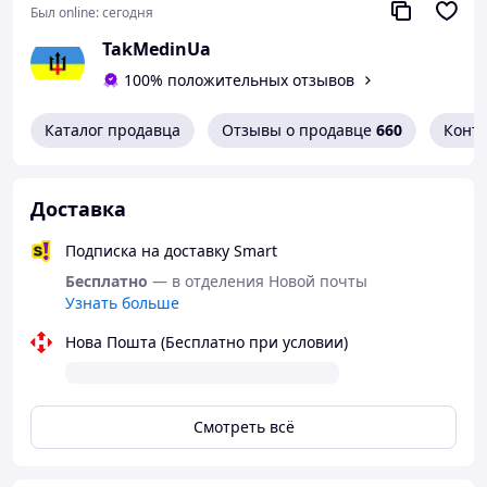
Был online:
сегодня
жгута-турникета.
TakMedinUa
ПРЕИМУЩЕСТВА И ОСОБЕННОСТИ
100% положительных отзывов
Купить жгут САТ 7 в Украине – верное решение
благодаря его:
Каталог продавца
Отзывы о продавце
660
Конт
мобильности и компактности;
выраженной кровоостанавливающей
способности;
Доставка
простоте наложения;
возможности применять при любой погоде.
Подписка на доставку Smart
Длина в открытом виде: 95 см
Бесплатно
— в отделения Новой почты
Узнать больше
Габариты в упаковке: 16,5х5х3 см
Фирма-производитель: North American Rescue
Нова Пошта (Бесплатно при условии)
Страна-производитель: США
Срок годности: не ограничен
Смотреть всё
Цвет: Orange
Вес: 76 грамм