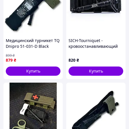
Медицинский турникет TQ
SICH-Tourniquet -
Dnipro 51-031-D Black
кровоостанавливающий
"Днепр"
жгут-турникет «СИЧ»
899
₴
879
₴
820
₴
Купить
Купить