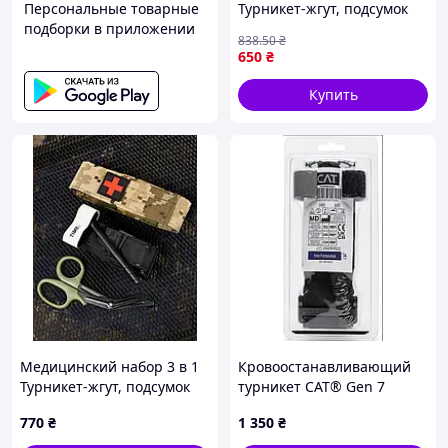
Персональные товарные
Турникет-жгут, подсумок
подборки в приложении
MOLLE, маленькие
838
.50
₴
тактические медицинские
650
₴
ножницы EMT черный
ВТ5408 GARDEROBKA
Купить
Медицинский набор 3 в 1
Кровоостанавливающий
Турникет-жгут, подсумок
турникет CAT® Gen 7
MOLLE, маленькие
(Combat Application
770
₴
1 350
₴
тактические медицинские
Tourniquet) — Оригинал
ножницы EMT пиксель
(США)