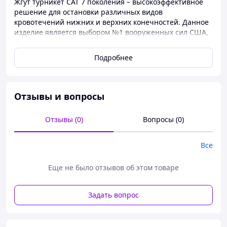
Жгут турникет САТ 7 поколения – высокоэффективное
решение для остановки различных видов
кровотечений нижних и верхних конечностей. Данное
изделие является выбором №1 вооруженных сил США,
государственных и частных структур воинской обороны
европейских стран. Жгут cat как последнее поколение
Подробнее
популярного брендового изделия cat tourniquet
generations 7, имеет усовершенствованную
конструкцию.
Отзывы и вопросы
В нем обеспечена более надежная фиксация
текстильной застежки за счет увеличения места
крепления велкро, компрессорного воротка, удобной
Отзывы (0)
Вопросы (0)
пряжки и применения двигающегося маяка.
Все
КАК ПОЛЬЗОВАТЬСЯ?
Кровоостанавливающий жгут турникет необходимо
Еще не было отзывов об этом товаре
наложить выше места кровотечения. Ремень при этом
следует вытянуть через скобу до упора, закрепляя его
свободный кончик с помощью застежки. Фиксирующий
Задать вопрос
стержень нужно вращать пока кровотечение ее
остановиться. После этого скобу следует застегнуть
липучкой и сделать записку о времени накладывания