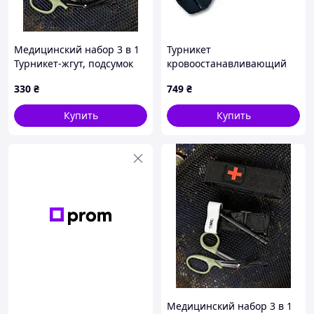
Медицинский набор 3 в 1
Турникет
Турникет-жгут, подсумок
кровоостанавливающий
MOLLE, маленькие
"ДНЕПР" GEN 2
330
₴
749
₴
тактические медицинские
ножницы EMT олива
Купить
Купить
ВТ5411
Медицинский набор 3 в 1