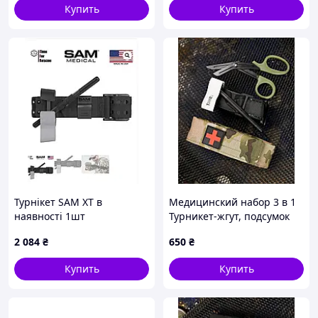
Купить
Купить
ВТ5409
Турнікет SAM XT в
Медицинский набор 3 в 1
наявності 1шт
Турникет-жгут, подсумок
MOLLE, маленькие
2 084
₴
650
₴
тактические медицинские
ножницы EMT мультикам
Купить
Купить
ВТ5407