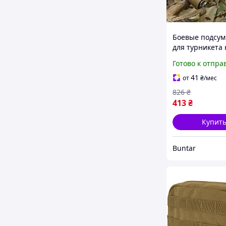
Боевые подсум
для турникета
и маркера так
Готово к отпра
зсу BUN-204
41
от
₴
/мес
826
₴
413
₴
Купит
Buntar