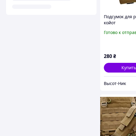
Подсумок для 
койот
Готово к отпра
280
₴
Купит
Высот-Ник