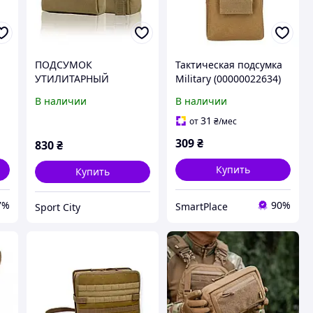
ПОДСУМОК
Тактическая подсумка
УТИЛИТАРНЫЙ
Military (00000022634)
(КАЙОТ)
Coyote
В наличии
В наличии
31
от
₴
/мес
309
₴
830
₴
Купить
Купить
7%
90%
SmartPlace
Sport City