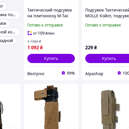
or
Тактический подсумок
Подсумок Тактически
Тактическая сумка подсумок
на плитоноску M-Tac
MOLLE Койот, подсум
Admin Elite Coyote
для ЗСУ в коричнево
мок
Готово к отправке
Готово к отправке
навесной подсумок на
цвете
Подсумок тройной койот
плитоноску койот
109
от
₴
/мес
ладной
1 100
₴
1 092
₴
229
₴
Купить
Купить
99%
10
Велгрінс
Alpashop