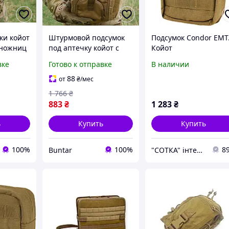
ки койот
Штурмовой подсумок
Подсумок Condor EMT
 ножниц
под аптечку койот с
Койот
тические
быстрым доступом NIR-
вке
Готово к отправке
В наличии
пропиткой BUN-218
88
от
₴
/мес
1 766
₴
883
₴
1 283
₴
ь
Купить
Купить
100%
100%
8
Buntar
"СОТКА" інтернет магазин