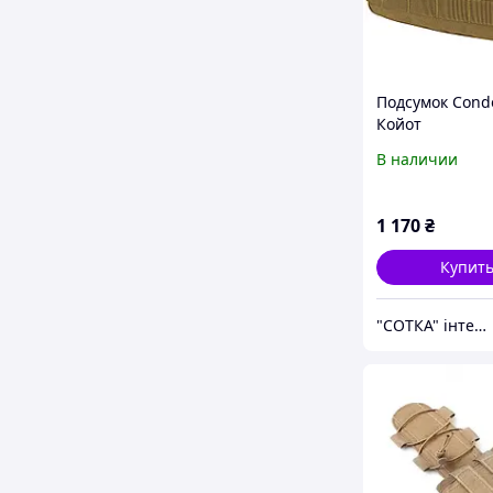
Подсумок Condor
Койот
В наличии
1 170
₴
Купит
"СОТКА" інтернет магазин