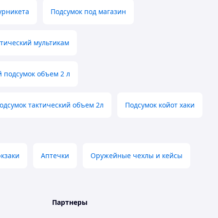
урникета
Подсумок под магазин
ктический мультикам
й подсумок объем 2 л
одсумок тактический объем 2л
Подсумок койот хаки
юкзаки
Аптечки
Оружейные чехлы и кейсы
Партнеры