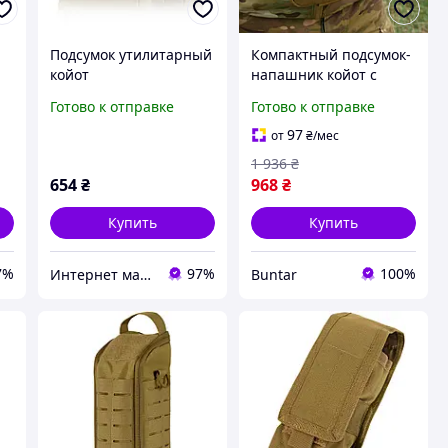
Подсумок утилитарный
Компактный подсумок-
койот
напашник койот с
креплением MOLLE
Готово к отправке
Готово к отправке
BUN-123
97
от
₴
/мес
1 936
₴
654
₴
968
₴
Купить
Купить
7%
97%
100%
Интернет магазин Sport-Kvartal.com.ua №1 по спортивным товарам.
Buntar