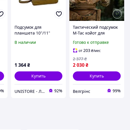
а
Подсумок для
Тактический подсумок
планшета 10"/11"
M-Tac койот для
дюймов 29,5 см*24,5
планшета, телефона
В наличии
Готово к отправке
см*5,5 см
Навесной подсумок
водонепроницаемый
Admin Large Elite Gen.II
203
от
₴
/мес
Койот
2 377
₴
1 364
₴
2 030
₴
Купить
Купить
0%
92%
99%
UNISTORE - Лучшие товары Европы
Велгрінс