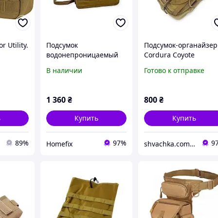
 Utility.
Подсумок
Подсумок-органайзер
водонепроницаемый
Cordura Coyote
для планшета 10" / 11"
В наличии
Готово к отправке
дюймів 29,5 см * 24,5
см * 5,5 см Койот
1 360
₴
800
₴
ь
Купить
Купить
89%
97%
9
Homefix
shvachka.com.ua