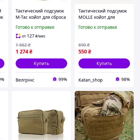
й
Тактический подсумок
Тактический подсумок
ок
M-Tac койот для сброса
MOLLE койот для
м
пустых магазинов
плитоноски, рюкзака и
Готово к отправке
Готово к отправке
ремня
127
от
₴
/мес
1 662
₴
690
₴
1 274
₴
550
₴
Купить
Купить
0%
99%
98%
Велгрінс
Katan_shop