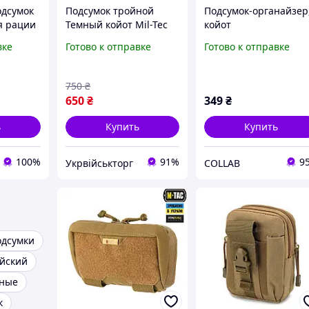
одсумок
Подсумок тройной
Подсумок-органайзер
я рации
Темный койот Mil-Tec
койот
4800
MAG.TASCHE TRIPLE
вке
Готово к отправке
Готово к отправке
мок под
M.POUCH DARK COYOTE
750
₴
650
₴
349
₴
ь
Купить
Купить
100%
91%
9
Укрвійськторг
COLLAB
одсумки
йский
нные
к