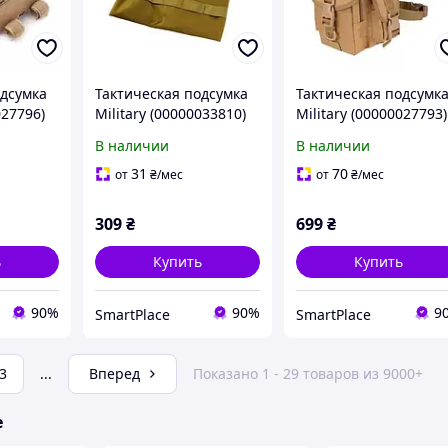
одсумка
Тактическая подсумка
Тактическая подсумк
027796)
Military (00000033810)
Military (00000027793)
Coyote
Coyote
В наличии
В наличии
31
70
от
₴
/мес
от
₴
/мес
309
₴
699
₴
ь
Купить
Купить
90%
90%
9
SmartPlace
SmartPlace
3
...
Вперед
Показано 1 - 29 товаров из 9000+
е