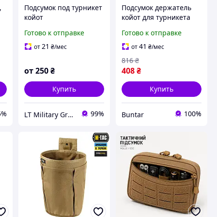
,
Подсумок под турникет
Подсумок держатель
койот
койот для турникета
жгута ножниц маркера
Готово к отправке
Готово к отправке
на липучке с молле
BUN-203
21
41
от
₴
/мес
от
₴
/мес
816
₴
от
250
₴
408
₴
Купить
Купить
5%
99%
100%
LT Military Group Ukraine
Buntar