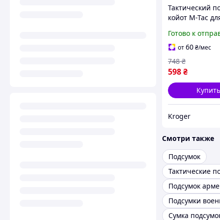
Тактический п
койот M-Tac дл
Motorola 4400/
Готово к отпра
Военный подсу
рацию
60
от
₴
/мес
748
₴
598
₴
Купит
Kroger
Смотри также
Подсумок
Тактические п
Подсумок арме
Подсумки вое
Сумка подсумо