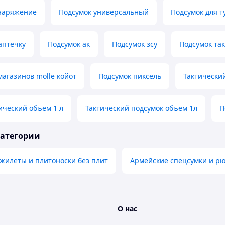
снаряжение
Подсумок универсальный
Подсумок для т
аптечку
Подсумок ак
Подсумок зсу
Подсумок та
магазинов molle койот
Подсумок пиксель
Тактически
ический объем 1 л
Тактический подсумок объем 1л
П
категории
жилеты и плитоноски без плит
Армейские спецсумки и р
О нас