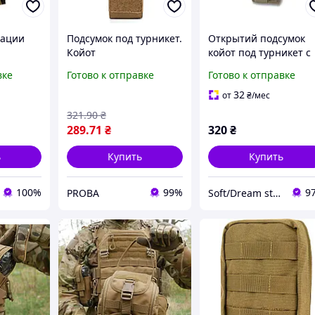
рации
Подсумок под турникет.
Открытий подсумок
Койот
койот под турникет с
креплениями для
вке
Готово к отправке
Готово к отправке
ножниц и маркера
32
от
₴
/мес
321
.90
₴
289
.71
₴
320
₴
ь
Купить
Купить
100%
99%
9
PROBA
Soft/Dream store