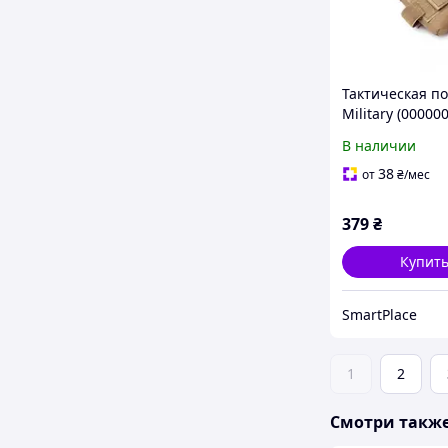
Тактическая п
Military (00000
Coyote
В наличии
38
от
₴
/мес
379
₴
Купит
SmartPlace
1
2
Смотри такж