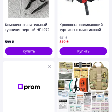
Комплект спасательный
Кровоостанавливающий
турникет черный НП4972
турникет с пластиковой
палочкой и липучкой
681
₴
38х95 см CAT
599
₴
519
₴
CombatApplicationTourniquet
DBUY Кровоспинний
Купить
Купить