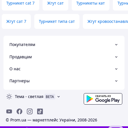
Турникет cat 7
Жгут сат
Турникеты кат
Турн
Жгут сат 7
Турникет типа сат
Жгут кровоостанавл
Покупателям
Продавцам
О нас
Партнеры
Тема
-
светлая
BETA
© Prom.ua — маркетплейс України, 2008-2026