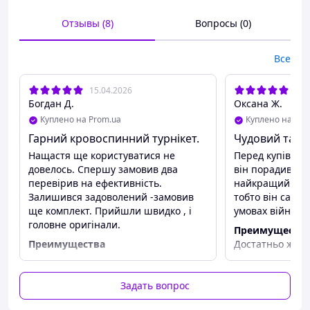
Отзывы (8)
Вопросы (0)
Fenton Pharmaceuticals
- изготовлено
в Великобритании
Все
Основные характеристики
15.04.2026
15.
официальный жгут армии США
Богдан Д.
Оксана Ж.
Доказанная Институтом хирургических
Куплено на Prom.ua
Куплено на Pro
исследований армии США 100% эффективность в
Гарний кровоспинний турнікет.
Чудовий такт
окклюзии кровотока как в верхних, так и в
Нащастя ще користуватися не
Перед купівлею
нижних конечностях
довелось. Спершу замовив два
він порадив са
Габаритные размеры:
перевірив на ефективність.
найкращий такт
Залишився задоволений -замовив
тобто він саме 
В упаковке: Д 16 см x Ш 6,096 см x Г 3.8 см
ще комплект. Прийшли швидко , і
умовах війни
головне оригінали.
Открытая длина: 95.25 см.
Преимуществ
Преимущества
Достатньо жор
Вес: 76,54 г.
Все
Особые Возможности:
Недостатки
Задать вопрос
Не виявив
Награжден как одно из «10 величайших