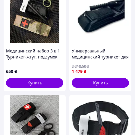
Медицинский набор 3 в 1
Универсальный
Турникет-жгут, подсумок
медицинский турникет для
MOLLE, маленькие
остановки кровотечения
2 218
.50
₴
тактические медицинские
жгут для первой помощи в
650
₴
1 479
₴
ножницы EMT мультикам
экстренных ситуациях 94
ВТ5407
см FLAME
Купить
Купить