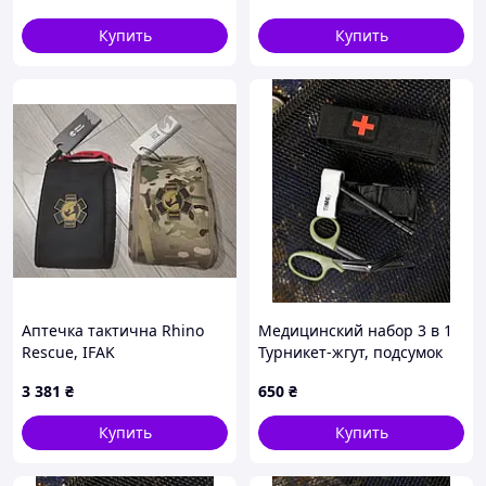
ножницы EMT олива
ВТ5411
Купить
Купить
Аптечка тактична Rhino
Медицинский набор 3 в 1
Rеscue, IFAK
Турникет-жгут, подсумок
MOLLE, маленькие
3 381
₴
650
₴
тактические медицинские
ножницы EMT черный
Купить
Купить
ВТ5408