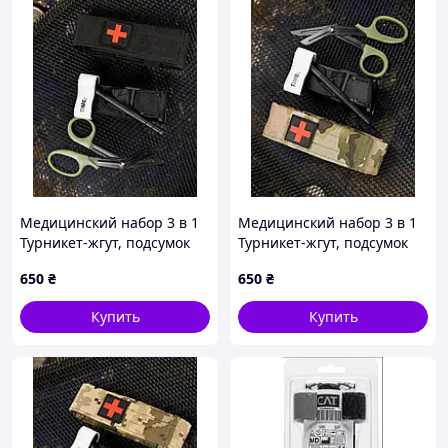
Медицинский набор 3 в 1
Медицинский набор 3 в 1
Турникет-жгут, подсумок
Турникет-жгут, подсумок
MOLLE, маленькие
MOLLE, маленькие
650
₴
650
₴
тактические медицинские
тактические медицинские
ножницы EMT черный
ножницы EMT мультикам
Купить
Купить
ВТ5408
ВТ5407