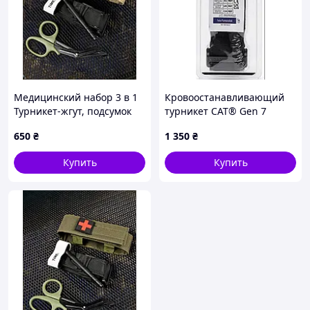
Медицинский набор 3 в 1
Кровоостанавливающий
Турникет-жгут, подсумок
турникет CAT® Gen 7
MOLLE, маленькие
(Combat Application
650
₴
1 350
₴
тактические медицинские
Tourniquet) — Оригинал
ножницы EMT пиксель
(США)
Купить
Купить
ВТ5409