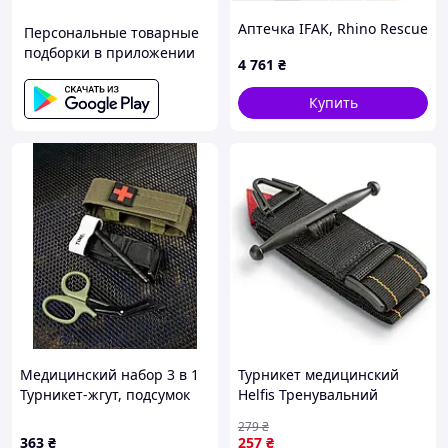
Аптечка IFAK, Rhino Rescue
Персональные товарные
подборки в приложении
4 761
₴
Купить
Медицинский набор 3 в 1
Турникет медицинский
Турникет-жгут, подсумок
Helfis Тренувальний
MOLLE, маленькие
(Tourniquet LTQ 1.0) —
279
₴
тактические медицинские
Доступный
363
₴
257
₴