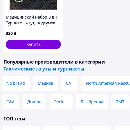
Медицинский набор 3 в 1
Турникет-жгут, подсумок
MOLLE, маленькие
330
₴
тактические медицинские
ножницы EMT олива
Купить
ВТ5411
Популярные производители
в категории
Тактические жгуты и турникеты
No brand
Медика
CAT
North American Rescu
C&A
Дніпро
Perfect
Без бренда
TMT
ТОП теги