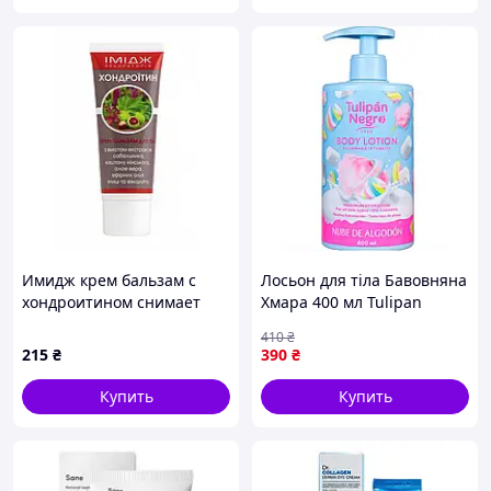
Имидж крем бальзам с
Лосьон для тіла Бавовняна
хондроитином снимает
Хмара 400 мл Tulipan
боль
Negro
410
₴
215
₴
390
₴
Купить
Купить