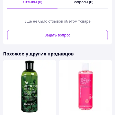
Отзывы (0)
Вопросы (0)
устранить экстренное кровотечение конечностей,
повреждение грудной клетки (известное как открытый
пневмоторакс) и другие потенциально опасные
ситуации.
Еще не было отзывов об этом товаре
Подсумок аптечный состоит из водоотталкивающей
ткани с камуфляжем пиксель, а стенки подсумка
Задать вопрос
усилены пластиковыми вставками, чтобы защитить
содержимое от сжатий и ударов.
Подсумок имеет вкладыш для содержимого, который
Похожее у других продавцов
крепится к подсумку эластичным витым шнуром.
Аптечный подсумок содержит турникетный подсумок,
который можно разместить на разгрузке, бронежилете,
поясе или рюкзаке благодаря наличию строп системы
MOLE.
Сзади аптечки также есть стропы системы MOLE,
чтобы крепить ее на снаряжении.
Применение:
Аптечка военная тактическая ИНАП содержит в себе