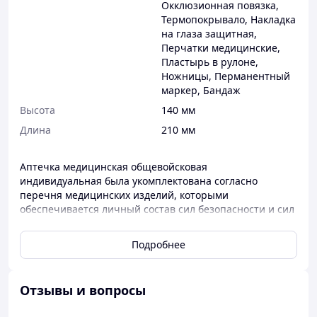
Окклюзионная повязка
,
Термопокрывало
,
Накладка
на глаза защитная
,
Перчатки медицинские
,
Пластырь в рулоне
,
Ножницы
,
Перманентный
маркер
,
Бандаж
Высота
140 мм
Длина
210 мм
Аптечка медицинская общевойсковая
индивидуальная была укомплектована согласно
перечня медицинских изделий, которыми
обеспечивается личный состав сил безопасности и сил
обороны в составе аптечек медицинских
общевойсковых (АМЗІ), по приказу Министерства
Подробнее
обороны Украины 24 июля 2024 года №506
Не комплектуется лекарственными средствами.
Отзывы и вопросы
Аптечка военная тактическая ИНАП разработана таким
образом, чтобы ее содержимое могло быстро помочь