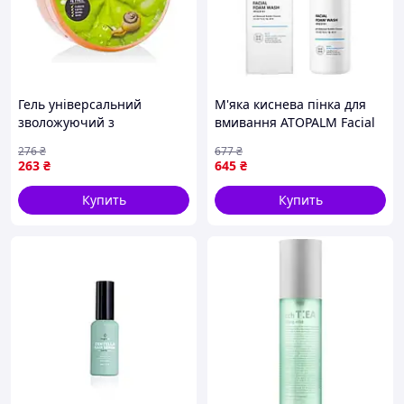
Гель універсальний
М'яка киснева пінка для
зволожуючий з
вмивання ATOPALM Facial
равликовим муцином
Foam Wash 150ml
276
₴
677
₴
Farmstay Moisture Soothing
263
₴
645
₴
Gel Snail 300ml
Купить
Купить