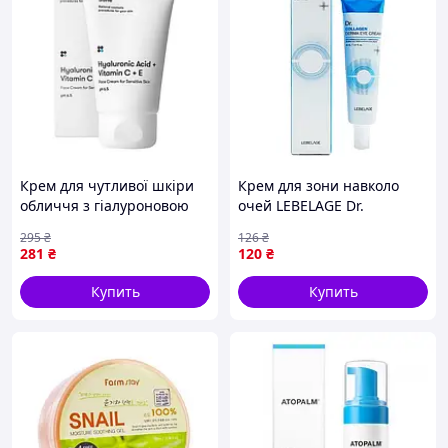
Крем для чутливої шкіри
Крем для зони навколо
обличчя з гіалуроновою
очей LEBELAGE Dr.
кислотою + вітамін С + Е
COLLAGEN DERMA EYE
295
₴
126
₴
Sane Hyaluronic Acid +
CREAM 40ml
281
₴
120
₴
Vitam
Купить
Купить