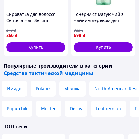
Сироватка для волосся
Тонер-міст матуючий з
Centella Hair Serum
чайним деревом для
Bogenia BG416 №005 50ml
обличчя MEDI-PEEL Dutch
279
₴
733
₴
Tea Mattifying Mist 100ml
266
₴
698
₴
Купить
Купить
Популярные производители
в категории
Средства тактической медицины
Имидж
Polanik
Медика
North American Resc
Poputchik
MiL-tec
Derby
Leatherman
П
ТОП теги