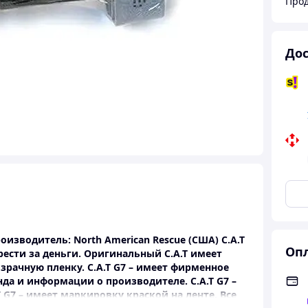
Прод
Дос
оизводитель: North American Rescue (США) C.A.T
Опл
рести за деньги. Оригинальный C.A.T имеет
озрачную пленку. C.A.T G7 – имеет фирменное
да и информации о производителе. C.A.T G7 –
 G7 – имеет маркировку краской на ленте. Все