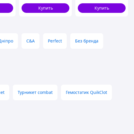
CAT
механический
CombatApplicationTourniquet
Купить
Купить
Salex Кровоспинний
Дніпро
C&A
Perfect
Без бренда
uet
Турникет combat
Гемостатик QuikClot