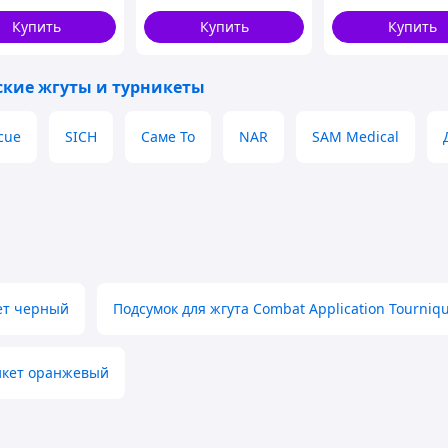
тактические
tApplicationTourniquet
медицинские
Купить
Купить
Купить
Кровоспинний
ножницы EMT олива
ВТ5411 GARDEROBKA
ские жгуты и турникеты
cue
SICH
Саме То
NAR
SAM Medical
ет черный
Подсумок для жгута Combat Application Tourniq
икет оранжевый