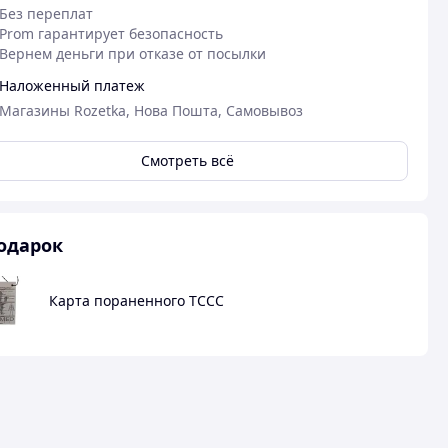
Без переплат
Prom гарантирует безопасность
Вернем деньги при отказе от посылки
Наложенный платеж
Магазины Rozetka, Нова Пошта, Самовывоз
Смотреть всё
одарок
12.12.2025
02
Карта пораненного ТССС
Петровский В.
Роман С.
Куплено на Prom.ua
Куплено на Pr
Рекомендую
Чудово