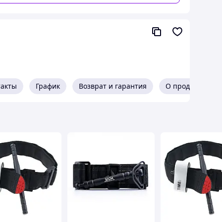
такты
График
Возврат и гарантия
О продавце