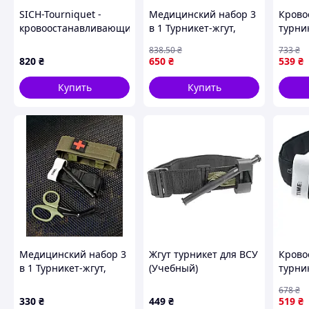
SICH-Tourniquet -
Медицинский набор 3
Крово
кровоостанавливающий
в 1 Турникет-жгут,
турни
жгут-турникет «СИЧ»
подсумок MOLLE,
пласт
838
.50
₴
733
₴
маленькие
и лип
820
₴
650
₴
539
₴
тактические
CAT
медицинские
Comba
Купить
Купить
ножницы EMT черный
Shopi
ВТ5408 GARDEROBKA
Крово
Медицинский набор 3
Жгут турникет для ВСУ
Крово
в 1 Турникет-жгут,
(Учебный)
турни
подсумок MOLLE,
пласт
678
₴
маленькие
и лип
330
₴
449
₴
519
₴