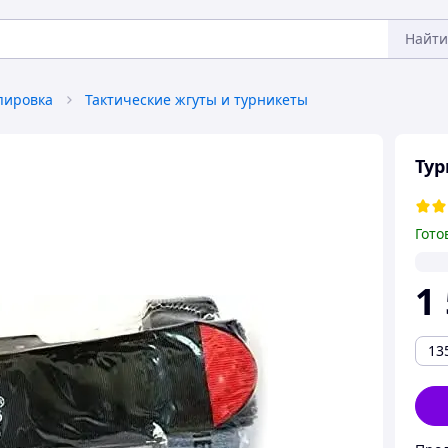
Найти
пировка
Тактические жгуты и турникеты
Тур
Гото
1
13