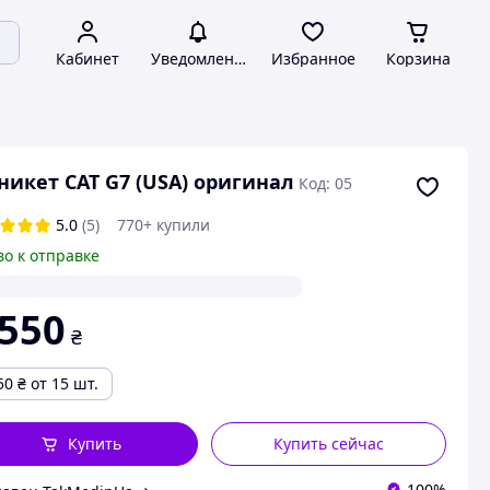
Кабинет
Уведомления
Избранное
Корзина
никет CAT G7 (USA) оригинал
Код: 05
5.0
(5)
770+ купили
во к отправке
 550
₴
50
₴
от 15 шт.
Купить
Купить сейчас
100%