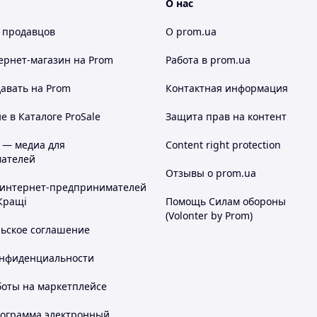
О нас
 продавцов
О prom.ua
ернет-магазин
на Prom
Работа в prom.ua
авать на Prom
Контактная информация
 в Каталоге ProSale
Защита прав на контент
 — медиа для
Content right protection
ателей
Отзывы о prom.ua
 интернет-предпринимателей
Кращі
Помощь Силам обороны
(Volonter by Prom)
льское соглашение
онфиденциальности
боты на маркетплейсе
рограмма электронный