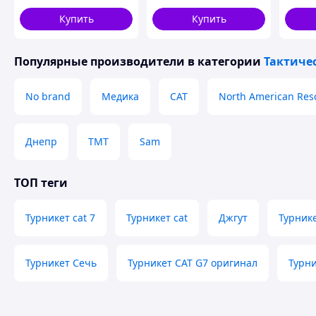
тактические
CAT
медицинские
Comba
Купить
Купить
ножницы EMT олива
DBUY 
ВТ5411
Популярные производители
в категории
Тактиче
No brand
Медика
CAT
North American Res
Днепр
TMT
Sam
ТОП теги
Турникет cat 7
Турникет cat
Джгут
Турник
Турникет Сечь
Турникет CAT G7 оригинал
Турн