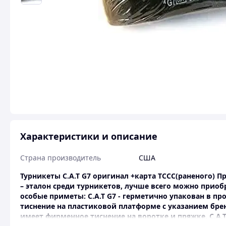
Характеристики и описание
Страна производитель
США
Турникеты C.A.T G7 оригинал +карта ТССС(раненого) Пр
– эталон среди турникетов, лучше всего можно приоб
особые приметы: C.A.T G7 - герметично упакован в пр
тиснение на пластиковой платформе с указанием брен
имеет фирменное тиснение на воротке и пряжке. C.A.T